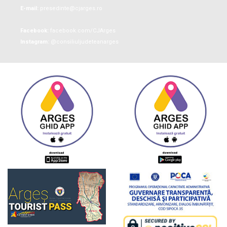
E-mail:
presedinte@cjarges.ro
Facebook:
facebook.com/CJArges
Instagram:
@consiliuljudeteanarges