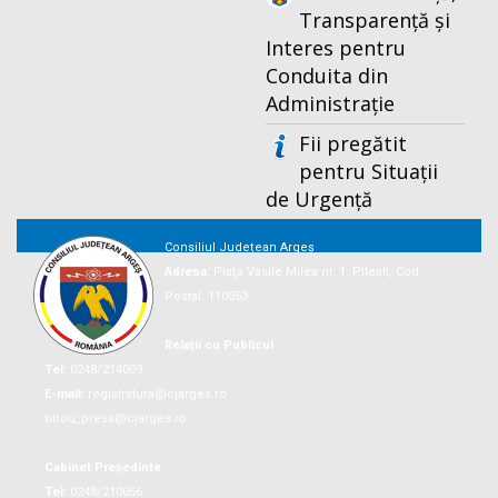
Transparență și
Interes pentru
Conduita din
Administrație
Fii pregătit
pentru Situații
de Urgență
Consiliul Județean Argeș
Adresa:
Piaţa Vasile Milea nr. 1, Piteşti, Cod
Postal: 110053
Relații cu Publicul
Tel:
0248/214009
E-mail:
registratura@cjarges.ro
birou_presa@cjarges.ro
Cabinet Președinte
Tel:
0248/210056