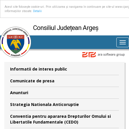
Acest site folosește cookie-uri. Prin utilizarea și navigarea în continuare pe site-ul www.cjar
informațiilor stocate.
Detalii
Consiliul Județean Argeș
Tog
nav
Informatii de interes public
Comunicate de presa
Anunturi
Strategia Nationala Anticoruptie
Conventia pentru apararea Drepturilor Omului si
Libertatile Fundamentale (CEDO)