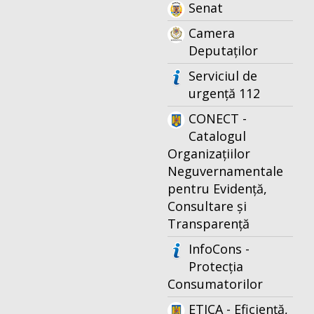
Senat
Camera
Deputaților
Serviciul de
urgență 112
CONECT -
Catalogul
Organizațiilor
Neguvernamentale
pentru Evidență,
Consultare și
Transparență
InfoCons -
Protecția
Consumatorilor
ETICA - Eficiență,