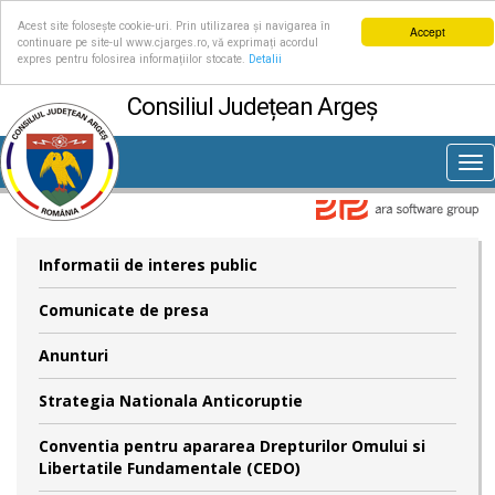
Acest site folosește cookie-uri. Prin utilizarea și navigarea în
Accept
continuare pe site-ul www.cjarges.ro, vă exprimați acordul
expres pentru folosirea informațiilor stocate.
Detalii
Consiliul Județean Argeș
Tog
nav
Informatii de interes public
Comunicate de presa
Anunturi
Strategia Nationala Anticoruptie
Conventia pentru apararea Drepturilor Omului si
Libertatile Fundamentale (CEDO)