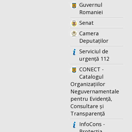
Guvernul
Romaniei
Senat
Camera
Deputaților
Serviciul de
urgență 112
CONECT -
Catalogul
Organizațiilor
Neguvernamentale
pentru Evidență,
Consultare și
Transparență
InfoCons -
Protecția