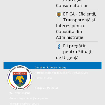
Consumatorilor
ETICA - Eficiență,
Transparență și
Interes pentru
Conduita din
Administrație
Fii pregătit
pentru Situații
de Urgență
Consiliul Județean Argeș
Adresa:
Piaţa Vasile Milea nr. 1, Piteşti, Cod
Postal: 110053
Relații cu Publicul
Tel:
0248/214009
E-mail:
registratura@cjarges.ro
birou_presa@cjarges.ro