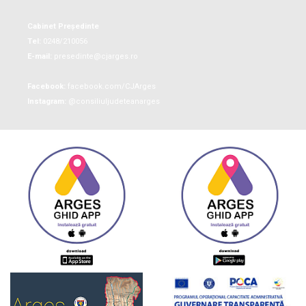
Cabinet Președinte
Tel:
0248/210056
E-mail:
presedinte@cjarges.ro
Facebook:
facebook.com/CJArges
Instagram:
@consiliuljudeteanarges