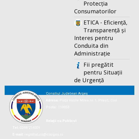
Protecția
Consumatorilor
ETICA - Eficiență,
Transparență și
Interes pentru
Conduita din
Administrație
Fii pregătit
pentru Situații
de Urgență
Consiliul Județean Argeș
Adresa:
Piaţa Vasile Milea nr. 1, Piteşti, Cod
Postal: 110053
Relații cu Publicul
Tel:
0248/214009
E-mail:
registratura@cjarges.ro