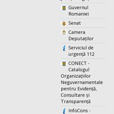
Guvernul
Romaniei
Senat
Camera
Deputaților
Serviciul de
urgență 112
CONECT -
Catalogul
Organizațiilor
Neguvernamentale
pentru Evidență,
Consultare și
Transparență
InfoCons -