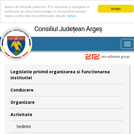
Acest site folosește cookie-uri. Prin utilizarea și navigarea în
Accept
continuare pe site-ul www.cjarges.ro, vă exprimați acordul
expres pentru folosirea informațiilor stocate.
Detalii
Consiliul Județean Argeș
Tog
nav
Legislatie privind organizarea si functionarea
institutiei
Conducere
Organizare
Activitate
Sedinte