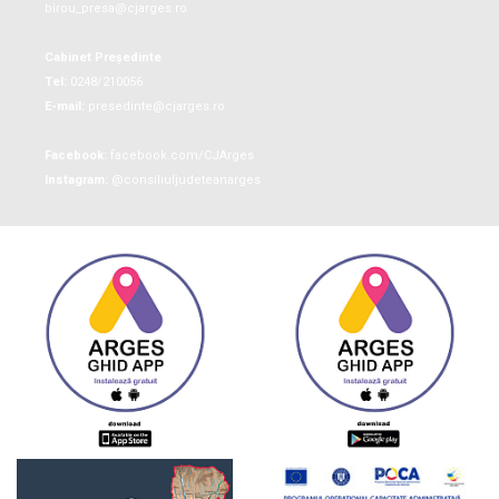
birou_presa@cjarges.ro
Cabinet Președinte
Tel:
0248/210056
E-mail:
presedinte@cjarges.ro
Facebook:
facebook.com/CJArges
Instagram:
@consiliuljudeteanarges