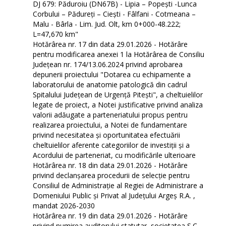
DJ 679: Păduroiu (DN67B) - Lipia – Popești -Lunca
Corbului – Pădureți – Ciești - Fâlfani - Cotmeana –
Malu - Bârla - Lim. Jud. Olt, km 0+000-48.222;
L=47,670 km"
Hotărârea nr. 17 din data 29.01.2026 - Hotărâre
pentru modificarea anexei 1 la Hotărârea de Consiliu
Județean nr. 174/13.06.2024 privind aprobarea
depunerii proiectului "Dotarea cu echipamente a
laboratorului de anatomie patologică din cadrul
Spitalului Județean de Urgență Pitești", a cheltuielilor
legate de proiect, a Notei justificative privind analiza
valorii adăugate a parteneriatului propus pentru
realizarea proiectului, a Notei de fundamentare
privind necesitatea şi oportunitatea efectuării
cheltuielilor aferente categoriilor de investiții și a
Acordului de parteneriat, cu modificările ulterioare
Hotărârea nr. 18 din data 29.01.2026 - Hotărâre
privind declanșarea procedurii de selecție pentru
Consiliul de Administrație al Regiei de Administrare a
Domeniului Public și Privat al Județului Argeș R.A. ,
mandat 2026-2030
Hotărârea nr. 19 din data 29.01.2026 - Hotărâre
privind numirea auditorului statutar, societatea S.C.