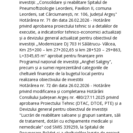
investiții: ,,Consolidare și reabilitare Spitalul de
Pneumoftiziologie Leordeni, Pavilion II, comuna
Leordeni, sat Cârciumarești, nr. 106, Județul Argeș"
Hotărârea nr. 71 din data 26.02.2026 - Hotărâre
privind aprobarea proiectului tehnic si a detaliilor de
executie, a indicatorilor tehnico-economici actualizaţi
și a devizului general actualizat pentru obiectivul de
investiții ,,Modernizare DJ 703 H Sălătrucu- Vâlcea,
Km 25+200 – km 27+202,65 si km 28+520 – 29+863,
L=3345,65 m'' aprobat pentru finanțare prin
Programul național de investiții „Anghel Saligny",
precum și a sumei reprezentând categoriile de
cheltuieli finanțate de la bugetul local pentru
realizarea obiectivului de investitii
Hotărârea nr. 72 din data 26.02.2026 - Hotărâre
privind modificarea și completarea Hotărârii
Consiliului Județean Argeș nr. 480/27.11.2025 privind
aprobarea Proiectului Tehnic (DTAC, DTOE, PTE) și a
Devizului general pentru obiectivul de investiții
"Lucrări de reabilitare saloane și grupuri sanitare, săli
de tratament, dotări cu echipamente medicale și
nemedicale" cod SMIS 339259, la Spitalul de
Recuperare Brădet și a cheltuielilor legate de proiect