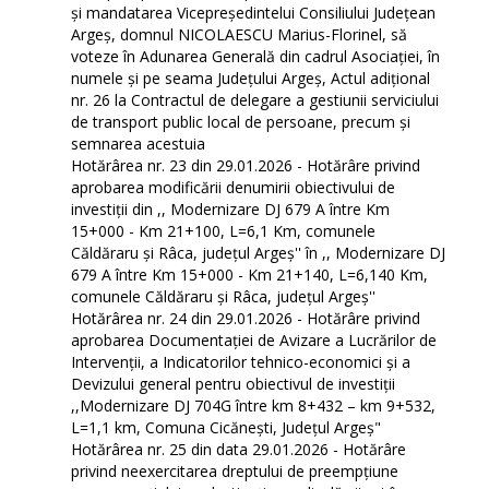
și mandatarea Vicepreședintelui Consiliului Județean
Argeș, domnul NICOLAESCU Marius-Florinel, să
voteze în Adunarea Generală din cadrul Asociației, în
numele și pe seama Județului Argeș, Actul adițional
nr. 26 la Contractul de delegare a gestiunii serviciului
de transport public local de persoane, precum și
semnarea acestuia
Hotărârea nr. 23 din 29.01.2026 - Hotărâre privind
aprobarea modificării denumirii obiectivului de
investiții din ,, Modernizare DJ 679 A între Km
15+000 - Km 21+100, L=6,1 Km, comunele
Căldăraru și Râca, județul Argeș'' în ,, Modernizare DJ
679 A între Km 15+000 - Km 21+140, L=6,140 Km,
comunele Căldăraru și Râca, județul Argeș''
Hotărârea nr. 24 din 29.01.2026 - Hotărâre privind
aprobarea Documentației de Avizare a Lucrărilor de
Intervenții, a Indicatorilor tehnico-economici și a
Devizului general pentru obiectivul de investiții
,,Modernizare DJ 704G între km 8+432 – km 9+532,
L=1,1 km, Comuna Cicănești, Județul Argeș"
Hotărârea nr. 25 din data 29.01.2026 - Hotărâre
privind neexercitarea dreptului de preempţiune