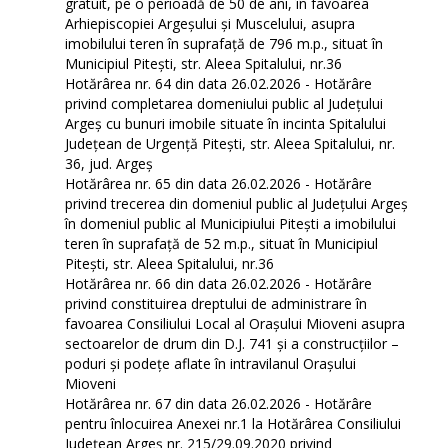
gratuit, pe o perioadă de 50 de ani, în favoarea
Arhiepiscopiei Argeșului și Muscelului, asupra
imobilului teren în suprafață de 796 m.p., situat în
Municipiul Pitești, str. Aleea Spitalului, nr.36
Hotărârea nr. 64 din data 26.02.2026 - Hotărâre
privind completarea domeniului public al Judeţului
Argeş cu bunuri imobile situate în incinta Spitalului
Județean de Urgență Pitești, str. Aleea Spitalului, nr.
36, jud. Argeș
Hotărârea nr. 65 din data 26.02.2026 - Hotărâre
privind trecerea din domeniul public al Judeţului Argeş
în domeniul public al Municipiului Pitești a imobilului
teren în suprafață de 52 m.p., situat în Municipiul
Pitești, str. Aleea Spitalului, nr.36
Hotărârea nr. 66 din data 26.02.2026 - Hotărâre
privind constituirea dreptului de administrare în
favoarea Consiliului Local al Orașului Mioveni asupra
sectoarelor de drum din D.J. 741 și a construcțiilor –
poduri și podețe aflate în intravilanul Orașului
Mioveni
Hotărârea nr. 67 din data 26.02.2026 - Hotărâre
pentru înlocuirea Anexei nr.1 la Hotărârea Consiliului
Județean Argeș nr. 215/29.09.2020 privind