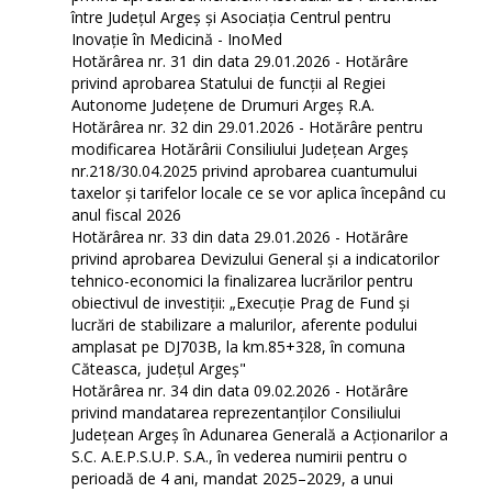
între Județul Argeș și Asociația Centrul pentru
Inovație în Medicină - InoMed
Hotărârea nr. 31 din data 29.01.2026 - Hotărâre
privind aprobarea Statului de funcţii al Regiei
Autonome Județene de Drumuri Argeș R.A.
Hotărârea nr. 32 din 29.01.2026 - Hotărâre pentru
modificarea Hotărârii Consiliului Județean Argeș
nr.218/30.04.2025 privind aprobarea cuantumului
taxelor și tarifelor locale ce se vor aplica începând cu
anul fiscal 2026
Hotărârea nr. 33 din data 29.01.2026 - Hotărâre
privind aprobarea Devizului General și a indicatorilor
tehnico-economici la finalizarea lucrărilor pentru
obiectivul de investiții: „Execuție Prag de Fund și
lucrări de stabilizare a malurilor, aferente podului
amplasat pe DJ703B, la km.85+328, în comuna
Căteasca, județul Argeș"
Hotărârea nr. 34 din data 09.02.2026 - Hotărâre
privind mandatarea reprezentanților Consiliului
Județean Argeș în Adunarea Generală a Acționarilor a
S.C. A.E.P.S.U.P. S.A., în vederea numirii pentru o
perioadă de 4 ani, mandat 2025–2029, a unui