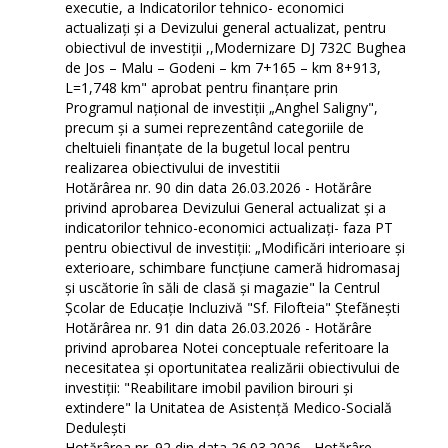
executie, a Indicatorilor tehnico- economici
actualizaţi și a Devizului general actualizat, pentru
obiectivul de investiții ,,Modernizare DJ 732C Bughea
de Jos – Malu – Godeni – km 7+165 – km 8+913,
L=1,748 km" aprobat pentru finanțare prin
Programul național de investiții „Anghel Saligny",
precum și a sumei reprezentând categoriile de
cheltuieli finanțate de la bugetul local pentru
realizarea obiectivului de investitii
Hotărârea nr. 90 din data 26.03.2026 - Hotărâre
privind aprobarea Devizului General actualizat și a
indicatorilor tehnico-economici actualizați- faza PT
pentru obiectivul de investiții: „Modificări interioare și
exterioare, schimbare funcțiune cameră hidromasaj
și uscătorie în săli de clasă și magazie" la Centrul
Școlar de Educație Incluzivă "Sf. Filofteia" Ștefănești
Hotărârea nr. 91 din data 26.03.2026 - Hotărâre
privind aprobarea Notei conceptuale referitoare la
necesitatea și oportunitatea realizării obiectivului de
investiții: "Reabilitare imobil pavilion birouri și
extindere" la Unitatea de Asistență Medico-Socială
Dedulești
Hotărârea nr. 92 din data 26.03.2026 - Hotărâre