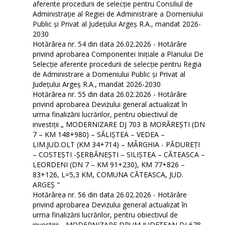
aferente procedurii de selecție pentru Consiliul de
Administrație al Regiei de Administrare a Domeniului
Public şi Privat al Județului Argeș R.A., mandat 2026-
2030
Hotărârea nr. 54 din data 26.02.2026 - Hotărâre
privind aprobarea Componentei Inițiale a Planului De
Selecție aferente procedurii de selecție pentru Regia
de Administrare a Domeniului Public şi Privat al
Județului Argeș R.A., mandat 2026-2030
Hotărârea nr. 55 din data 26.02.2026 - Hotărâre
privind aprobarea Devizului general actualizat în
urma finalizării lucrărilor, pentru obiectivul de
investiții „ MODERNIZARE DJ 703 B MORĂREȘTI (DN
7 – KM 148+980) – SĂLIȘTEA – VEDEA –
LIM.JUD.OLT (KM 34+714) – MÂRGHIA - PĂDUREȚI
– COSTEȘTI -ȘERBĂNEȘTI – SILIȘTEA – CĂTEASCA –
LEORDENI (DN 7 – KM 91+230), KM 77+826 –
83+126, L=5,3 KM, COMUNA CĂTEASCA, JUD.
ARGEȘ "
Hotărârea nr. 56 din data 26.02.2026 - Hotărâre
privind aprobarea Devizului general actualizat în
urma finalizării lucrărilor, pentru obiectivul de
investiții „ MODERNIZARE DRUM JUDEȚEAN DJ 678