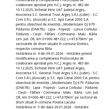
colaborare aprobat prin H.C.J. Argeș nr. 482 din
10.12.2025, încheiat între UAT Județul Argeș,
Asocierea S.C. General Trust Argeș S.R.L.(Lider) - S.C.
Coni S.R.L. (Asociat) și S.C. Apă Canal 2000 S.A.
pentru obiectivul de investiții ,,Modernizare DJ 679:
Păduroiu (DN67B) - Lipia - Popești - Lunca Corbului -
Pădureți – Ciești - Fâlfani - Cotmeana - Malu - Bârla -
Lim. Jud. Olt, km 0+000-48+222; L=47,670km'' pe
sectoarele de drum situate în comuna Stolnici,
respectiv comuna Bîrla
Hotărârea nr. 4 din 09.01.2026 - Hotărâre privind
modificarea și completarea Protocolului de
colaborare aprobat prin H.C.J. Argeș nr. 483 din
10.12.2025, încheiat între UAT Județul Argeș,
Asocierea S.C. General Trust Argeș S.R.L.(Lider) - S.C.
Coni S.R.L.(Asociat) și S.C. Apă Canal 2000 S.A. pentru
obiectivul de investiții ,,Modernizare DJ 679: Păduroiu
(DN67B) - Lipia - Popești - Lunca Corbului - Pădureți
- Ciești - Fâlfani - Cotmeana - Malu - Bârla - Lim. Jud.
Olt, km 0+000-48+222; L=47,670km'' pe sectorul de
drum situat în comuna Poiana Lacului
Hotărârea nr. 5 din data 29.01.2026 - Hotărâre