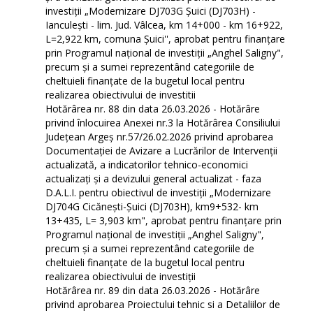
investiții „Modernizare DJ703G Șuici (DJ703H) -
Ianculești - lim. Jud. Vâlcea, km 14+000 - km 16+922,
L=2,922 km, comuna Șuici'', aprobat pentru finanțare
prin Programul național de investiții „Anghel Saligny",
precum și a sumei reprezentând categoriile de
cheltuieli finanțate de la bugetul local pentru
realizarea obiectivului de investitii
Hotărârea nr. 88 din data 26.03.2026 - Hotărâre
privind înlocuirea Anexei nr.3 la Hotărârea Consiliului
Județean Argeș nr.57/26.02.2026 privind aprobarea
Documentației de Avizare a Lucrărilor de Intervenții
actualizată, a indicatorilor tehnico-economici
actualizați și a devizului general actualizat - faza
D.A.L.I. pentru obiectivul de investiţii „Modernizare
DJ704G Cicănești-Șuici (DJ703H), km9+532- km
13+435, L= 3,903 km", aprobat pentru finanțare prin
Programul național de investiții „Anghel Saligny",
precum și a sumei reprezentând categoriile de
cheltuieli finanțate de la bugetul local pentru
realizarea obiectivului de investiții
Hotărârea nr. 89 din data 26.03.2026 - Hotărâre
privind aprobarea Proiectului tehnic si a Detaliilor de