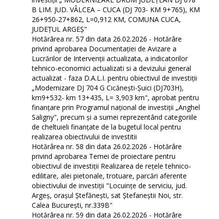
B LIM. JUD. VÂLCEA – CUCA (DJ 703- KM 9+765), KM
26+950-27+862, L=0,912 KM, COMUNA CUCA,
JUDEȚUL ARGEȘ"
Hotărârea nr. 57 din data 26.02.2026 - Hotărâre
privind aprobarea Documentației de Avizare a
Lucrărilor de Intervenții actualizata, a indicatorilor
tehnico-economici actualizati si a devizului general
actualizat - faza D.A.L.I. pentru obiectivul de investiţii
„Modernizare DJ 704 G Cicănești-Șuici (DJ703H),
km9+532- km 13+435, L= 3,903 km", aprobat pentru
finanțare prin Programul național de investiții „Anghel
Saligny", precum și a sumei reprezentând categoriile
de cheltuieli finanțate de la bugetul local pentru
realizarea obiectivului de investitii
Hotărârea nr. 58 din data 26.02.2026 - Hotărâre
privind aprobarea Temei de proiectare pentru
obiectivul de investiţii Realizarea de reţele tehnico-
edilitare, alei pietonale, trotuare, parcări aferente
obiectivului de investiţii "Locuințe de serviciu, jud.
Argeş, oraşul Ştefăneşti, sat Ştefaneştii Noi, str.
Calea Bucureşti, nr.339B"
Hotărârea nr. 59 din data 26.02.2026 - Hotărâre