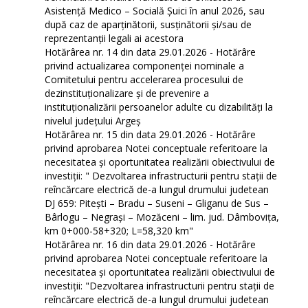
Asistență Medico – Socială Șuici în anul 2026, sau
după caz de aparținătorii, susținătorii și/sau de
reprezentanții legali ai acestora
Hotărârea nr. 14 din data 29.01.2026 - Hotărâre
privind actualizarea componenței nominale a
Comitetului pentru accelerarea procesului de
dezinstituționalizare şi de prevenire a
instituționalizării persoanelor adulte cu dizabilități la
nivelul județului Argeș
Hotărârea nr. 15 din data 29.01.2026 - Hotărâre
privind aprobarea Notei conceptuale referitoare la
necesitatea și oportunitatea realizării obiectivului de
investiții: " Dezvoltarea infrastructurii pentru stații de
reîncărcare electrică de-a lungul drumului judetean
DJ 659: Pitești – Bradu – Suseni – Gliganu de Sus –
Bârlogu – Negrași – Mozăceni – lim. jud. Dâmbovița,
km 0+000-58+320; L=58,320 km"
Hotărârea nr. 16 din data 29.01.2026 - Hotărâre
privind aprobarea Notei conceptuale referitoare la
necesitatea și oportunitatea realizării obiectivului de
investiții: "Dezvoltarea infrastructurii pentru stații de
reîncărcare electrică de-a lungul drumului judetean