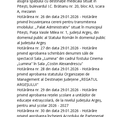
asupra spaţiului cu destinaţie medicală situat în
Piteşti, bulevardul I.C. Brătianu nr. 20, bloc A3, scara
A, mezanin
Hotărârea nr. 26 din data 29.01.2026 - Hotărâre
privind încuviințarea cererii pentru transmiterea
imobilului: ,,Palat Administrativ" situat în municipiul
Pitești, Piața Vasile Milea nr. 1, județul Argeș, din
domeniul public al Statului Român în domeniul public
al Județului Argeș
Hotărârea nr. 27 din data 29.01.2026 - Hotărâre
privind aprobarea schimbării denumirii sălii de
spectacol Sala „Lumina" din cadrul fostului Cinema
„Lumina" în Sala „Costin Alexandrescu"
Hotărârea nr. 28 din data 29.01.2026 - Hotărârea
privind aprobarea statutului Organizației de
Management al Destinației Județene „REGATUL
ARGEȘULUI"
Hotărârea nr. 29 din data 29.01.2026 - Hotărâre
privind aprobarea rețelei școlare a unităților de
educație extrașcolară, de la nivelul județului Argeș,
pentru anul școlar 2026 - 2027
Hotărârea nr. 30 din data 29.01.2026 - Hotărâre
privind aprobarea încheierii Acordului de Parteneriat