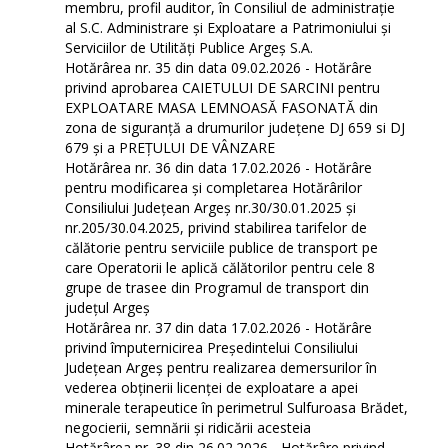
membru, profil auditor, în Consiliul de administrație
al S.C. Administrare și Exploatare a Patrimoniului și
Serviciilor de Utilități Publice Argeș S.A.
Hotărârea nr. 35 din data 09.02.2026 - Hotărâre
privind aprobarea CAIETULUI DE SARCINI pentru
EXPLOATARE MASA LEMNOASĂ FASONATĂ din
zona de siguranță a drumurilor județene DJ 659 si DJ
679 și a PREȚULUI DE VÂNZARE
Hotărârea nr. 36 din data 17.02.2026 - Hotărâre
pentru modificarea şi completarea Hotărârilor
Consiliului Județean Argeș nr.30/30.01.2025 şi
nr.205/30.04.2025, privind stabilirea tarifelor de
călătorie pentru serviciile publice de transport pe
care Operatorii le aplică călătorilor pentru cele 8
grupe de trasee din Programul de transport din
județul Argeş
Hotărârea nr. 37 din data 17.02.2026 - Hotărâre
privind împuternicirea Președintelui Consiliului
Județean Argeș pentru realizarea demersurilor în
vederea obținerii licenței de exploatare a apei
minerale terapeutice în perimetrul Sulfuroasa Brădet,
negocierii, semnării și ridicării acesteia
Hotărârea nr. 38 din 26.02.2026 - Hotărâre privind