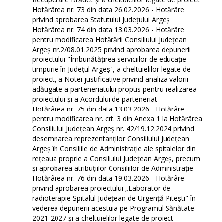
Hotărârea nr. 73 din data 26.02.2026 - Hotărâre
privind aprobarea Statutului Județului Argeș
Hotărârea nr. 74 din data 13.03.2026 - Hotărâre
pentru modificarea Hotărării Consiliului Județean
Argeș nr.2/08.01.2025 privind aprobarea depunerii
proiectului "Îmbunătățirea serviciilor de educație
timpurie în Județul Argeș", a cheltuielilor legate de
proiect, a Notei justificative privind analiza valorii
adăugate a parteneriatului propus pentru realizarea
proiectului și a Acordului de parteneriat
Hotărârea nr. 75 din data 13.03.2026 - Hotărâre
pentru modificarea nr. crt. 3 din Anexa 1 la Hotărârea
Consiliului Județean Argeș nr. 42/19.12.2024 privind
desemnarea reprezentanților Consiliului Județean
Argeș în Consiliile de Administrație ale spitalelor din
rețeaua proprie a Consiliului Județean Argeș, precum
și aprobarea atribuțiilor Consiliilor de Administrație
Hotărârea nr. 76 din data 19.03.2026 - Hotărâre
privind aprobarea proiectului „Laborator de
radioterapie Spitalul Județean de Urgență Pitești" în
vederea depunerii acestuia pe Programul Sănătate
2021-2027 și a cheltuielilor legate de proiect