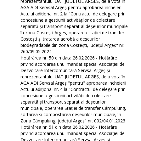
reprezentantului UAT JUDETUL ARGES, de a vota în
AGA ADI Servsal Argeș pentru aprobarea încheierii
Actului adițional nr. 2 la "Contractul de delegare prin
concesiune a gestiunii activităților de colectare
separată și transport separat al deșeurilor muncipale
în zona Costești Argeș, operarea stației de transfer
Costești și tratarea aerobă a deșeurilor
biodegradabile din zona Costești, județul Argeș" nr.
260/09.05.2024
Hotărârea nr. 50 din data 26.02.2026 - Hotărâre
privind acordarea unui mandat special Asociației de
Dezvoltare Intercomunitară Servsal Argeș și
reprezentantului UAT JUDETUL ARGEȘ, de a vota în
AGA ADI Servsal Argeș "pentru" aprobarea incheierii
Actului adițional nr. 4 la "Contractul de delegare prin
concesiune a gestiunii activității de colectare
separată și transport separat al deşeurilor
municipale, operarea Stației de transfer Câmpulung,
sortarea și compostarea deșeurilor municipale, în
Zona Câmpulung, județul Argeș" nr. 002/04.01.2023
Hotărârea nr. 51 din data 26.02.2026 - Hotărâre
privind acordarea unui mandat special Asociației de
Dezvoltare Intercomunitară Servsal Argeș și