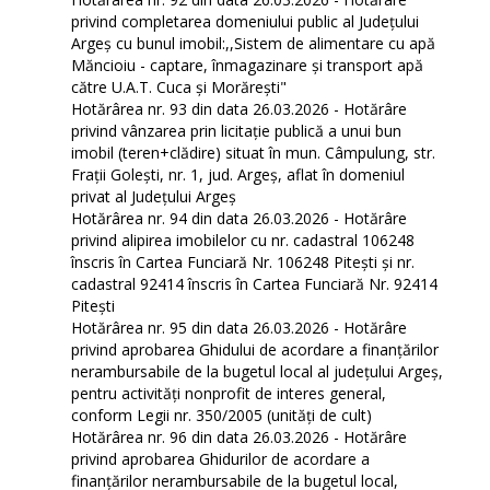
privind completarea domeniului public al Judeţului
Argeş cu bunul imobil:,,Sistem de alimentare cu apă
Măncioiu - captare, înmagazinare și transport apă
către U.A.T. Cuca și Morărești"
Hotărârea nr. 93 din data 26.03.2026 - Hotărâre
privind vânzarea prin licitație publică a unui bun
imobil (teren+clădire) situat în mun. Câmpulung, str.
Frații Golești, nr. 1, jud. Argeș, aflat în domeniul
privat al Judeţului Argeş
Hotărârea nr. 94 din data 26.03.2026 - Hotărâre
privind alipirea imobilelor cu nr. cadastral 106248
înscris în Cartea Funciară Nr. 106248 Pitești și nr.
cadastral 92414 înscris în Cartea Funciară Nr. 92414
Pitești
Hotărârea nr. 95 din data 26.03.2026 - Hotărâre
privind aprobarea Ghidului de acordare a finanţărilor
nerambursabile de la bugetul local al județului Argeș,
pentru activităţi nonprofit de interes general,
conform Legii nr. 350/2005 (unități de cult)
Hotărârea nr. 96 din data 26.03.2026 - Hotărâre
privind aprobarea Ghidurilor de acordare a
finanţărilor nerambursabile de la bugetul local,