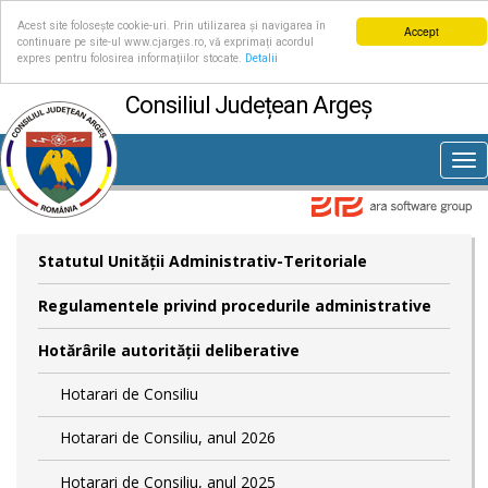
Acest site folosește cookie-uri. Prin utilizarea și navigarea în
Accept
continuare pe site-ul www.cjarges.ro, vă exprimați acordul
expres pentru folosirea informațiilor stocate.
Detalii
Consiliul Județean Argeș
Tog
nav
Statutul Unităţii Administrativ-Teritoriale
Regulamentele privind procedurile administrative
Hotărârile autorităţii deliberative
Hotarari de Consiliu
Hotarari de Consiliu, anul 2026
Hotarari de Consiliu, anul 2025