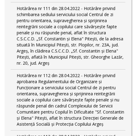
Hotărârea nr 111 din 28.04.2022 - Hotărâre privind
schimbarea sediului serviciului social Centrul de zi
pentru orientarea, supravegherea şi sprijinirea
reintegrării sociale a copilului care săvârşeşte fapte
penale şi nu răspunde penal, aflat în structura
C.S.C.C.D. „Sf. Constantin și Elena" Pitești, de la adresa
situată în Municipiul Pitești, str. Plopilor, nr. 23A, jud.
Argeș, în clădirea C.S.C.C.D. „Sf. Constantin și Elena"
Pitești, aflată în Municipiul Pitești, str. Gheorghe Lazăr,
nr. 20, jud. Argeș
Hotărârea nr 112 din 28.04.2022 - Hotărâre privind
aprobarea Regulamentului de Organizare și
Funcționare a serviciului social Centrul de zi pentru
orientarea, supravegherea şi sprijinirea reintegrării
sociale a copilului care săvârşeşte fapte penale şi nu
răspunde penal din cadrul Complexului de Servicii
Comunitare pentru Copilul în Dificultate "Sf. Constantin
și Elena" Pitești, aflat în structura Direcției Generale de
Asistență Socială și Protecția Copilului Argeș