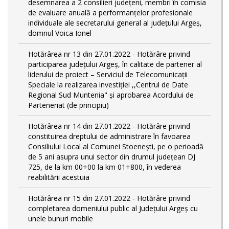
desemnarea a 2 consilieri județeni, membri în comisia
de evaluare anuală a performanțelor profesionale
individuale ale secretarului general al județului Argeș,
domnul Voica Ionel
Hotărârea nr 13 din 27.01.2022 - Hotărâre privind
participarea județului Argeș, în calitate de partener al
liderului de proiect – Serviciul de Telecomunicații
Speciale la realizarea investiției ,,Centrul de Date
Regional Sud Muntenia" și aprobarea Acordului de
Parteneriat (de principiu)
Hotărârea nr 14 din 27.01.2022 - Hotărâre privind
constituirea dreptului de administrare în favoarea
Consiliului Local al Comunei Stoenești, pe o perioadă
de 5 ani asupra unui sector din drumul județean DJ
725, de la km 00+00 la km 01+800, în vederea
reabilitării acestuia
Hotărârea nr 15 din 27.01.2022 - Hotărâre privind
completarea domeniului public al Judeţului Argeş cu
unele bunuri mobile