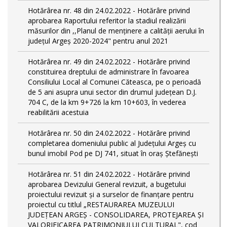
Hotărârea nr. 48 din 24.02.2022 - Hotărâre privind
aprobarea Raportului referitor la stadiul realizării
măsurilor din ,,Planul de menținere a calității aerului în
județul Argeș 2020-2024" pentru anul 2021
Hotărârea nr. 49 din 24.02.2022 - Hotărâre privind
constituirea dreptului de administrare în favoarea
Consiliului Local al Comunei Căteasca, pe o perioadă
de 5 ani asupra unui sector din drumul județean D.J.
704 C, de la km 9+726 la km 10+603, în vederea
reabilitării acestuia
Hotărârea nr. 50 din 24.02.2022 - Hotărâre privind
completarea domeniului public al Judeţului Argeş cu
bunul imobil Pod pe DJ 741, situat în oraș Ștefănești
Hotărârea nr. 51 din 24.02.2022 - Hotărâre privind
aprobarea Devizului General revizuit, a bugetului
proiectului revizuit și a surselor de finanțare pentru
proiectul cu titlul „RESTAURAREA MUZEULUI
JUDEȚEAN ARGEȘ - CONSOLIDAREA, PROTEJAREA ȘI
VALORIFICAREA PATRIMONIULUI CULTURAL", cod