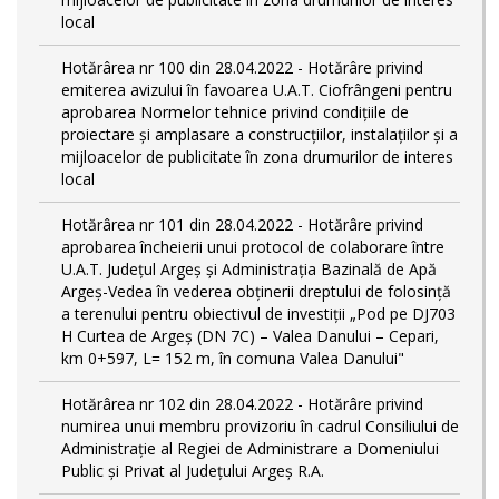
local
Hotărârea nr 100 din 28.04.2022 - Hotărâre privind
emiterea avizului în favoarea U.A.T. Ciofrângeni pentru
aprobarea Normelor tehnice privind condiţiile de
proiectare şi amplasare a construcţiilor, instalaţiilor şi a
mijloacelor de publicitate în zona drumurilor de interes
local
Hotărârea nr 101 din 28.04.2022 - Hotărâre privind
aprobarea încheierii unui protocol de colaborare între
U.A.T. Județul Argeș și Administrația Bazinală de Apă
Argeș-Vedea în vederea obținerii dreptului de folosință
a terenului pentru obiectivul de investiții „Pod pe DJ703
H Curtea de Argeş (DN 7C) – Valea Danului – Cepari,
km 0+597, L= 152 m, în comuna Valea Danului"
Hotărârea nr 102 din 28.04.2022 - Hotărâre privind
numirea unui membru provizoriu în cadrul Consiliului de
Administrație al Regiei de Administrare a Domeniului
Public și Privat al Județului Argeș R.A.