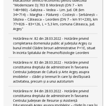
indicatorilor tehnico-economici pentru obiectivul
"Modernizare DJ 703 B Morărești (DN 7 – km
148+980) –Saliștea – Vedea – Lim. Jud. Olt (km
34+714) – Marghia – Pădureți – Costești – Șerbănești –
Siliștea – Căteasca – Leordeni (DN 7 – km 91+230), km
77+826 – 83+126, L = 5,3 km, comuna Căteasca, jud.
Argeș"
Hotărârea nr. 82 din 28.03.2022 - Hotărâre privind
completarea domeniului public al judeţului Argeş cu
bunul imobil Clădire birouri administrative P+1E, situat
în incinta Spitalului de Pneumoftiziologie Leordeni
Hotărârea nr. 83 din 28.03.2022 - Hotărâre privind
constituirea dreptului de administrare în favoarea
Centrului Județean de Cultură și Arte Argeș asupra
imobilelor – clădiri și terenuri în care își desfășoară
activitatea, precum și a unui autoturism
Hotărârea nr. 84 din 28.03.2022 - Hotărâre privind
constituirea dreptului de administrare în favoarea
Centrului Județean de Resurse și Asistență
Educațională Argeș asupra imobilelor – clădiri în care își