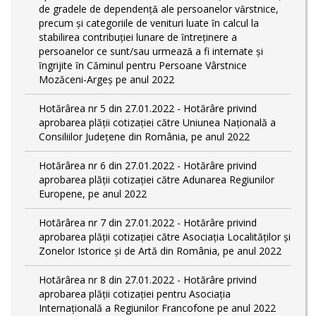
de gradele de dependențǎ ale persoanelor vȃrstnice,
precum și categoriile de venituri luate ȋn calcul la
stabilirea contribuției lunare de ȋntreținere a
persoanelor ce sunt/sau urmeazǎ a fi internate și
ȋngrijite ȋn Căminul pentru Persoane Vârstnice
Mozăceni-Argeș pe anul 2022
Hotărârea nr 5 din 27.01.2022 - Hotărâre privind
aprobarea plății cotizației către Uniunea Națională a
Consiliilor Județene din România, pe anul 2022
Hotărârea nr 6 din 27.01.2022 - Hotărâre privind
aprobarea plății cotizației către Adunarea Regiunilor
Europene, pe anul 2022
Hotărârea nr 7 din 27.01.2022 - Hotărâre privind
aprobarea plății cotizației către Asociația Localităților și
Zonelor Istorice și de Artă din România, pe anul 2022
Hotărârea nr 8 din 27.01.2022 - Hotărâre privind
aprobarea plății cotizației pentru Asociația
Internațională a Regiunilor Francofone pe anul 2022