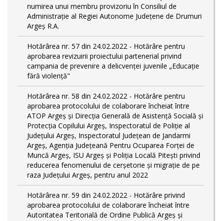
numirea unui membru provizoriu în Consiliul de
Administrație al Regiei Autonome Județene de Drumuri
Argeș R.A.
Hotărârea nr. 57 din 24.02.2022 - Hotărâre pentru
aprobarea revizuirii proiectului partenerial privind
campania de prevenire a delicvenței juvenile „Educație
fără violență"
Hotărârea nr. 58 din 24.02.2022 - Hotărâre pentru
aprobarea protocolului de colaborare încheiat între
ATOP Argeş şi Direcţia Generală de Asistenţă Socială şi
Protecţia Copilului Argeş, Inspectoratul de Poliţie al
Judeţului Argeş, Inspectoratul Judeţean de Jandarmi
Argeş, Agenţia Judeţeană Pentru Ocuparea Forţei de
Muncă Argeş, ISU Argeş şi Poliţia Locală Piteşti privind
reducerea fenomenului de cerşetorie şi migraţie de pe
raza Judeţului Argeş, pentru anul 2022
Hotărârea nr. 59 din 24.02.2022 - Hotărâre privind
aprobarea protocolului de colaborare încheiat între
Autoritatea Teritorială de Ordine Publică Argeş şi