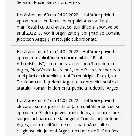
Serviciul Public Salvamont Argeș
Hotărârea nr. 60 din 24.02.2022 - Hotărâre privind
aprobarea calendarului principalelor activități și
manifestări cultural-artistice, științifice și sportive pe
anul 2022, ce vor fi organizate și sprijinite de Consiliul
Județean Argeș și instituțiile subordonate
Hotărârea nr. 61 din 24.02.2022 - Hotărâre privind
aprobarea solicitării trecerii imobilului "Palat
Administrativ", situat pe raza teritorială a județului
Argeș, PiațaVasile Milea nr.1, mun.Pitești, respectiv a
unei părți din imobilul situat în municipiul Piteşti, str.
Teiuleanu nr. 1, judeţul Argeş, din domeniul public al
Statului Român în domeniul public al Județului Argeș
Hotărârea nr. 62 din 11.03.2022 - Hotărâre privind
alocarea sumei pentru finanțarea unităților de cult și
aprobarea Ghidului privind metodologia de acordare a
sprijinului financiar de la bugetul Consiliului Judeţean
Argeş, pentru unităţile de cult aparţinând cultelor
religioase din Judeţul Argeş, recunoscute în România