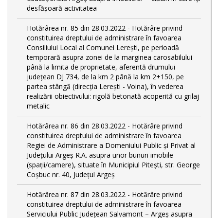
desfășoară activitatea
Hotărârea nr. 85 din 28.03.2022 - Hotărâre privind
constituirea dreptului de administrare în favoarea
Consiliului Local al Comunei Lerești, pe perioadă
temporară asupra zonei de la marginea carosabilului
până la limita de proprietate, aferentă drumului
județean DJ 734, de la km 2 până la km 2+150, pe
partea stângă (direcția Lerești - Voina), în vederea
realizării obiectivului: rigolă betonată acoperită cu grilaj
metalic
Hotărârea nr. 86 din 28.03.2022 - Hotărâre privind
constituirea dreptului de administrare în favoarea
Regiei de Administrare a Domeniului Public și Privat al
Județului Argeș R.A. asupra unor bunuri imobile
(spații/camere), situate în Municipiul Pitești, str. George
Coșbuc nr. 40, Județul Argeș
Hotărârea nr. 87 din 28.03.2022 - Hotărâre privind
constituirea dreptului de administrare în favoarea
Serviciului Public Județean Salvamont – Argeș asupra