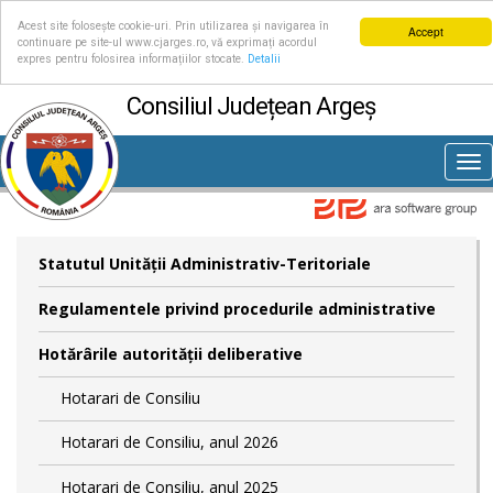
Acest site folosește cookie-uri. Prin utilizarea și navigarea în
Accept
continuare pe site-ul www.cjarges.ro, vă exprimați acordul
expres pentru folosirea informațiilor stocate.
Detalii
Consiliul Județean Argeș
Tog
nav
Statutul Unităţii Administrativ-Teritoriale
Regulamentele privind procedurile administrative
Hotărârile autorităţii deliberative
Hotarari de Consiliu
Hotarari de Consiliu, anul 2026
Hotarari de Consiliu, anul 2025