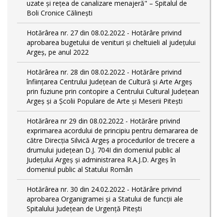
uzate și rețea de canalizare menajeră" – Spitalul de
Boli Cronice Călinești
Hotărârea nr. 27 din 08.02.2022 - Hotărâre privind
aprobarea bugetului de venituri și cheltuieli al județului
Argeș, pe anul 2022
Hotărârea nr. 28 din 08.02.2022 - Hotărâre privind
înființarea Centrului Județean de Cultură şi Arte Argeș
prin fuziune prin contopire a Centrului Cultural Judeţean
Argeş și a Școlii Populare de Arte și Meserii Pitești
Hotărârea nr 29 din 08.02.2022 - Hotărâre privind
exprimarea acordului de principiu pentru demararea de
către Direcţia Silvică Argeş a procedurilor de trecere a
drumului judeţean D.J. 704I din domeniul public al
Judeţului Argeş şi administrarea R.A.J.D. Argeş în
domeniul public al Statului Român
Hotărârea nr. 30 din 24.02.2022 - Hotărâre privind
aprobarea Organigramei și a Statului de funcții ale
Spitalului Județean de Urgență Pitești