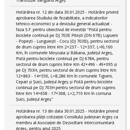
Transfuzie Sanguină Argeș
Hotărârea nr. 12 din data 30.01.2025 - Hotărâre privind
aprobarea Studiului de fezabilitate, a indicatorilor
tehnico-economici și a devizului general actualizat -
faza S.F. pentru obiectivul de investiţii "Pistă pentru
biciclete continuă pe DJ 703E Piteşti (DN 67B) Lupueni
- Popeşti - Lunguieşti - Cocu (DJ 703B), pentru sectorul
de drum cuprins între Km 2+237 - 12+337, L=l0,100
Km, în comunele Moşoaia şi Băbana, Judeţul Argeş,
Pistă pentru biciclete continuă pe DJ 678A, pentru
sectorul de drum cuprins între Km 42+496 - 49+095 și
pe DJ 703H, pentru sectorul de drum cuprins între Km
12+863 - 14+550, L=8,286 Km în comunele Tigveni,
Cepari și Șuici, Judeţul Argeş și Pistă pentru biciclete
continuă pe DJ 703H pentru sectorul de drum cuprins
între Km 14+658 - 17+368, L=2,710 Km în comuna
Șuici, Județul Argeş"
Hotărârea nr. 13 din data 30.01.2025 - Hotărâre privind
aprobarea plății cotizației Consiliului Județean Argeș ca
membru al Asociației de Dezvoltare Intercomunitară
Argeș, pentru anul 2025