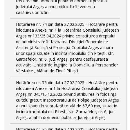
trecerea din domeniul public în domeniul privat al
Județului Argeș a unui mijloc fix în vederea
casării/valorificării
Hotărârea nr. 74 din data 27.02.2025 - Hotărâre pentru
înlocuirea Anexei nr. 1 la Hotărârea Consiliului Județean
Argeș nr.133/25.04.2024 privind constituirea dreptului
de administrare în favoarea Direcției Generale de
Asistență Socială și Protecția Copilului Argeș asupra
unor spații situate în incinta imobilului din Pitești, str.
Garoafelor, nr. 6, jud. Argeș, pentru desfășurarea
activității Unității de Îngrijire la Domiciliu a Persoanelor
Vârstnice ,,Alături de Tine" Pitești
Hotărârea nr. 75 din data 27.02.2025 - Hotărâre pentru
înlocuirea Anexei nr.1 la Hotărârea Consiliului Județean
Argeș nr. 345/15.12.2022 privind atribuirea în folosință
cu titlu gratuit Inspectoratului de Poliție Județean Argeș
a unui spațiu în suprafață totală de 67,60 mp, situat în
incinta imobilului din Pitești, str. Garoafelor, nr. 6, jud.
Argeș, aflat în domeniul public al Județului Argeș
Hotărârea nr. 76 din data 27.02.2025 - Hotărâre pentru