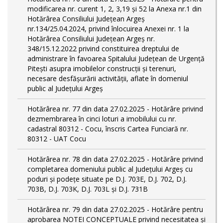
modificarea nr. curent 1, 2, 3,19 și 52 la Anexa nr.1 din
Hotărârea Consiliului Județean Argeș
nr.134/25.04.2024, privind înlocuirea Anexei nr. 1 la
Hotărârea Consiliului Județean Argeș nr.
348/15.12.2022 privind constituirea dreptului de
administrare în favoarea Spitalului Județean de Urgență
Pitești asupra imobilelor construcții și terenuri,
necesare desfășurării activității, aflate în domeniul
public al Județului Argeș
Hotărârea nr. 77 din data 27.02.2025 - Hotărâre privind
dezmembrarea în cinci loturi a imobilului cu nr.
cadastral 80312 - Cocu, înscris Cartea Funciară nr.
80312 - UAT Cocu
Hotărârea nr. 78 din data 27.02.2025 - Hotărâre privind
completarea domeniului public al Judeţului Argeş cu
poduri și podețe situate pe D.J. 703E, D.J. 702, D.J.
703B, D.J. 703K, D.J. 703L și D.J. 731B
Hotărârea nr. 79 din data 27.02.2025 - Hotărâre pentru
aprobarea NOTEI CONCEPTUALE privind necesitatea și