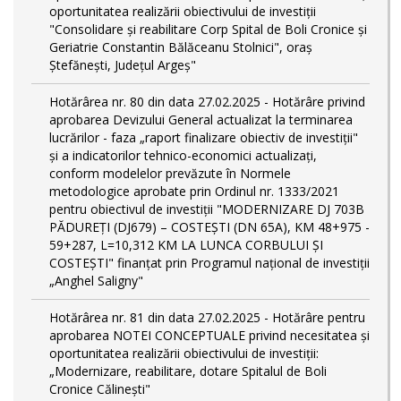
oportunitatea realizării obiectivului de investiții
"Consolidare și reabilitare Corp Spital de Boli Cronice și
Geriatrie Constantin Bălăceanu Stolnici", oraș
Ștefănești, Județul Argeș"
Hotărârea nr. 80 din data 27.02.2025 - Hotărâre privind
aprobarea Devizului General actualizat la terminarea
lucrărilor - faza „raport finalizare obiectiv de investiţii"
și a indicatorilor tehnico-economici actualizați,
conform modelelor prevăzute în Normele
metodologice aprobate prin Ordinul nr. 1333/2021
pentru obiectivul de investiții "MODERNIZARE DJ 703B
PĂDUREȚI (DJ679) – COSTEȘTI (DN 65A), KM 48+975 -
59+287, L=10,312 KM LA LUNCA CORBULUI ȘI
COSTEȘTI" finanțat prin Programul național de investiții
„Anghel Saligny"
Hotărârea nr. 81 din data 27.02.2025 - Hotărâre pentru
aprobarea NOTEI CONCEPTUALE privind necesitatea și
oportunitatea realizării obiectivului de investiții:
„Modernizare, reabilitare, dotare Spitalul de Boli
Cronice Călinești"