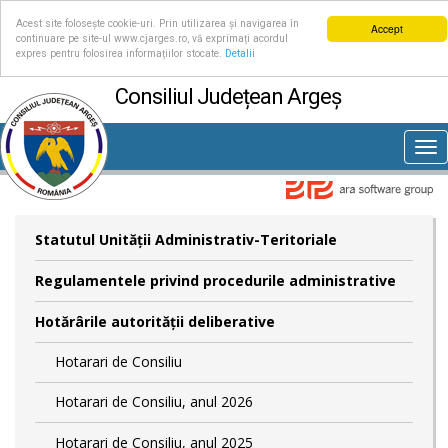
Acest site folosește cookie-uri. Prin utilizarea și navigarea în
Accept
continuare pe site-ul www.cjarges.ro, vă exprimați acordul
expres pentru folosirea informațiilor stocate.
Detalii
Consiliul Județean Argeș
Tog
nav
Statutul Unităţii Administrativ-Teritoriale
Regulamentele privind procedurile administrative
Hotărârile autorităţii deliberative
Hotarari de Consiliu
Hotarari de Consiliu, anul 2026
Hotarari de Consiliu, anul 2025