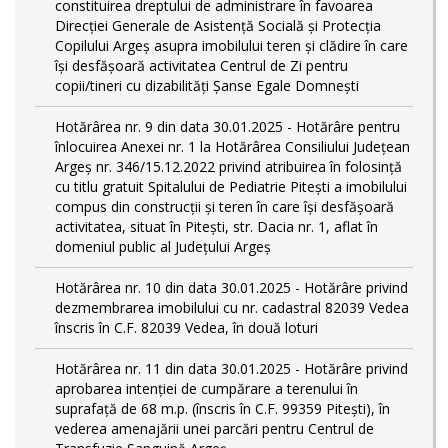
constituirea dreptului de administrare în favoarea
Direcției Generale de Asistență Socială și Protecția
Copilului Argeș asupra imobilului teren și clădire în care
își desfășoară activitatea Centrul de Zi pentru
copii/tineri cu dizabilități Șanse Egale Domnești
Hotărârea nr. 9 din data 30.01.2025 - Hotărâre pentru
înlocuirea Anexei nr. 1 la Hotărârea Consiliului Județean
Argeș nr. 346/15.12.2022 privind atribuirea în folosință
cu titlu gratuit Spitalului de Pediatrie Pitești a imobilului
compus din construcții și teren în care își desfășoară
activitatea, situat în Pitești, str. Dacia nr. 1, aflat în
domeniul public al Județului Argeș
Hotărârea nr. 10 din data 30.01.2025 - Hotărâre privind
dezmembrarea imobilului cu nr. cadastral 82039 Vedea
înscris în C.F. 82039 Vedea, în două loturi
Hotărârea nr. 11 din data 30.01.2025 - Hotărâre privind
aprobarea intenției de cumpărare a terenului în
suprafață de 68 m.p. (înscris în C.F. 99359 Pitești), în
vederea amenajării unei parcări pentru Centrul de