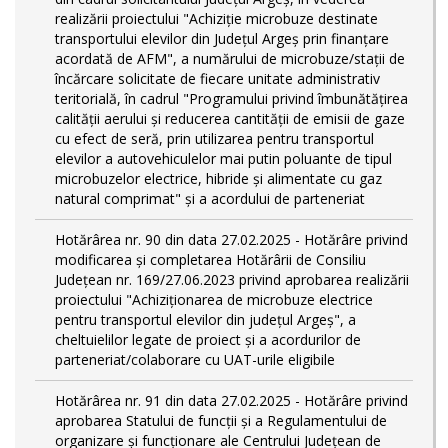
realizării proiectului "Achiziție microbuze destinate
transportului elevilor din Județul Argeș prin finanțare
acordată de AFM", a numărului de microbuze/stații de
încărcare solicitate de fiecare unitate administrativ
teritorială, în cadrul "Programului privind îmbunătățirea
calității aerului și reducerea cantității de emisii de gaze
cu efect de seră, prin utilizarea pentru transportul
elevilor a autovehiculelor mai putin poluante de tipul
microbuzelor electrice, hibride și alimentate cu gaz
natural comprimat" și a acordului de parteneriat
Hotărârea nr. 90 din data 27.02.2025 - Hotărâre privind
modificarea și completarea Hotărârii de Consiliu
Județean nr. 169/27.06.2023 privind aprobarea realizării
proiectului "Achiziționarea de microbuze electrice
pentru transportul elevilor din județul Argeș", a
cheltuielilor legate de proiect și a acordurilor de
parteneriat/colaborare cu UAT-urile eligibile
Hotărârea nr. 91 din data 27.02.2025 - Hotărâre privind
aprobarea Statului de funcţii și a Regulamentului de
organizare și funcționare ale Centrului Județean de