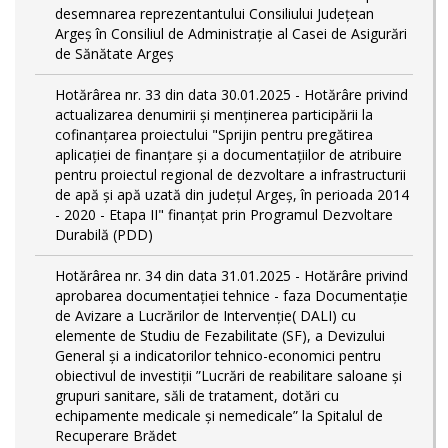
desemnarea reprezentantului Consiliului Județean
Argeș în Consiliul de Administrație al Casei de Asigurări
de Sănătate Argeș
Hotărârea nr. 33 din data 30.01.2025 - Hotărâre privind
actualizarea denumirii și menținerea participării la
cofinanțarea proiectului "Sprijin pentru pregătirea
aplicaţiei de finanţare şi a documentaţiilor de atribuire
pentru proiectul regional de dezvoltare a infrastructurii
de apă şi apă uzată din judeţul Argeş, în perioada 2014
- 2020 - Etapa II" finanțat prin Programul Dezvoltare
Durabilă (PDD)
Hotărârea nr. 34 din data 31.01.2025 - Hotărâre privind
aprobarea documentației tehnice - faza Documentație
de Avizare a Lucrărilor de Intervenție( DALI) cu
elemente de Studiu de Fezabilitate (SF), a Devizului
General și a indicatorilor tehnico-economici pentru
obiectivul de investiții ”Lucrări de reabilitare saloane și
grupuri sanitare, săli de tratament, dotări cu
echipamente medicale și nemedicale” la Spitalul de
Recuperare Brădet