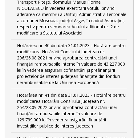
Transport Piteşti, domnului Marius Florinel
NICOLAESCU în vederea exercitării votului privind
aderarea ca membru a Unităţii Administrativ Teritoriale
a comunei Moşoaia, judeţul Argeş în cadrul Asociaţiei,
respectiv pentru semnarea Actului adiţional nr. 2 de
modificare a Statutului Asociaţiei
Hotărârea nr. 40 din data 31.01.2023 - Hotărâre pentru
modificarea Hotărârii Consiliului Judeţean nr.
206/26.08.2021 privind aprobarea contractării unei
finanţări rambursabile interne în valoare de 43.227.000
lei în vederea asigurării cofinanţării şi prefinanţării
proiectelor de interes judeţean finanţate din fonduri
nerambursabile de la Uniunea Europeană
Hotărârea nr. 41 din data 31.01.2023 - Hotărâre pentru
modificarea Hotărârii Consiliului Judeţean nr.
264/28.09.2022 privind aprobarea contractării unei
finanţări rambursabile interne în valoare de
129.799.000 lei în vederea asigurării finanţării
investiţiilor publice de interes judeţean