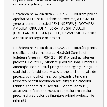
organizare și funcționare
Hotărârea nr. 47 din data 23.02.2023 - Hotărâre privind
aprobarea Proiectului tehnic de execuţie, a Devizului
general pentru obiectivul "EXTINDEREA ȘI DOTAREA
AMBULATORIULUI INTEGRAT AL SPITALULUI
JUDEȚEAN DE URGENȚĂ PITEȘTI" cod SMIS 123890 și
a cheltuielilor legate de proiect
Hotărârea nr. 48 din data 23.02.2023 - Hotărâre pentru
modificarea și completarea Hotărârii Consiliului
Județean Argeș nr. 103/12.04.2018 privind aprobarea
proiectului cu titlul „Extindere și dotare spații urgență și
amenajări incintă Spital Județean de Urgență Pitești", a
studiului de fezabilitate Mixt și a cheltuielilor legate de
proiect, cu modificările și completările ulterioare,
respectiv pentru aprobarea actualizării indicatorilor
tehnico-economici, a Devizului General (faza PT)
actualizat la februarie 2023, a bugetului proiectului,
precum și a surselor de finanțare privind proiectul de
referință