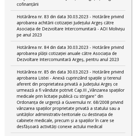
cofinanțării
Hotărârea nr. 83 din data 30.03.2023 - Hotărâre privind
aprobarea achitării cotizației Județului Argeș către
Asociația de Dezvoltare Intercomunitară - ADI Molivișu
pe anul 2023
Hotărârea nr. 84 din data 30.03.2023 - Hotărâre privind
aprobarea plății cotizației anuale către Asociația de
Dezvoltare Intercomunitară Argeș, pentru anul 2023
Hotărârea nr. 85 din data 30.03.2023 - Hotărâre privind
aprobarea Listei - Anexă cuprinzând spaţiile şi terenul
aferent din proprietatea privată a Judeţului Argeş ce
urmează a fi vândute potrivit Cap.III „Vânzarea spaţiilor
medicale prin licitaţie publică cu strigare" din
Ordonanța de urgență a Guvernului nr. 68/2008 privind
vânzarea spațiilor proprietate privată a statului sau a
unităților administrativ-teritoriale cu destinația de
cabinete medicale, precum și a spațiilor în care se
desfășoară activități conexe actului medical