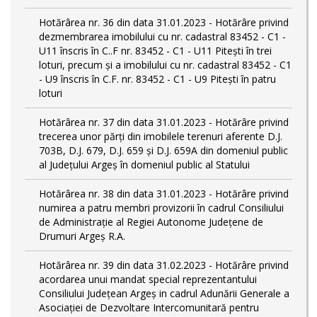
Hotărârea nr. 36 din data 31.01.2023 - Hotărâre privind
dezmembrarea imobilului cu nr. cadastral 83452 - C1 -
U11 înscris în C..F nr. 83452 - C1 - U11 Piteşti în trei
loturi, precum şi a imobilului cu nr. cadastral 83452 - C1
- U9 înscris în C.F. nr. 83452 - C1 - U9 Piteşti în patru
loturi
Hotărârea nr. 37 din data 31.01.2023 - Hotărâre privind
trecerea unor părţi din imobilele terenuri aferente D.J.
703B, D.J. 679, D.J. 659 şi D.J. 659A din domeniul public
al Judeţului Argeş în domeniul public al Statului
Hotărârea nr. 38 din data 31.01.2023 - Hotărâre privind
numirea a patru membri provizorii în cadrul Consiliului
de Administraţie al Regiei Autonome Judeţene de
Drumuri Argeş R.A.
Hotărârea nr. 39 din data 31.02.2023 - Hotărâre privind
acordarea unui mandat special reprezentantului
Consiliului Judeţean Argeş in cadrul Adunării Generale a
Asociaţiei de Dezvoltare Intercomunitară pentru