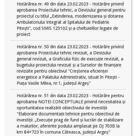
Hotărârea nr. 49 din data 23.02.2023 - Hotărâre privind
aprobarea Proiectului tehnic, a Devizului general pentru
proiectul cu titlul „Extinderea, modernizarea și dotarea
Ambulatoriului Integrat al Spitalului de Pediatrie
Pitești", cod SMIS 125102 și a cheltuielilor legate de
proiect
Hotărârea nr. 50 din data 23.02.2023 - Hotărâre privind
aprobarea Proiectului tehnic revizuit, a Devizului
general revizuit, a Graficului fizic de execuţie revizuit, a
bugetului proiectului revizuit și a Surselor de finanțare
revizuite pentru obiectivul "Creşterea eficienţei
energetice a Palatului Administrativ, situat în Piteşti -
Piaţa Vasile Milea, nr.1, judeţul Argeş"
Hotărârea nr. 51 din data 23.02.2023 - Hotărâre pentru
aprobarea NOTEI CONCEPTUALE privind necesitatea și
oportunitatea realizării obiectivului de investiții
"Elaborare documentații tehnice pentru obiectivul de
investiţii: „Execuție prag de fund și lucrări de stabilizare
a malurilor, aferente podului amplasat pe DJ 703B la
km 84+723 în comuna Căteasca, județul Argeș"