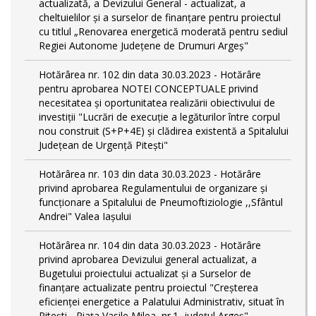
actualizată, a Devizului General - actualizat, a
cheltuielilor și a surselor de finanțare pentru proiectul
cu titlul „Renovarea energetică moderată pentru sediul
Regiei Autonome Județene de Drumuri Argeș"
Hotărârea nr. 102 din data 30.03.2023 - Hotărâre
pentru aprobarea NOTEI CONCEPTUALE privind
necesitatea și oportunitatea realizării obiectivului de
investiții "Lucrări de execuție a legăturilor între corpul
nou construit (S+P+4E) și clădirea existentă a Spitalului
Județean de Urgență Pitești"
Hotărârea nr. 103 din data 30.03.2023 - Hotărâre
privind aprobarea Regulamentului de organizare și
funcționare a Spitalului de Pneumoftiziologie ,,Sfântul
Andrei" Valea Iașului
Hotărârea nr. 104 din data 30.03.2023 - Hotărâre
privind aprobarea Devizului general actualizat, a
Bugetului proiectului actualizat și a Surselor de
finanțare actualizate pentru proiectul "Creşterea
eficienţei energetice a Palatului Administrativ, situat în
Piteşti - Piaţa Vasile Milea, nr.1, judeţul Argeş"