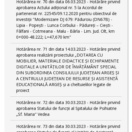
Hotărârea nr. 70 din data 06.03.2023 - Hotărâre privind
aprobarea Actului adițional nr. 5 la Acordul de
parteneriat nr. 22545/09.12.2020 pentru obiectivul de
investiții "Modernizare DJ 679: Păduroiu (DN67B) -
Lipia - Popești - Lunca Corbului - Pădureți – Ciești -
Fâlfani - Cotmeana - Malu - Bârla - Lim. Jud. Olt, km
0+000-48.222; L=47,670 km"
Hotărârea nr. 71 din data 14.03.2023 - Hotărâre privind
aprobarea realizării proiectului „DOTAREA CU
MOBILIER, MATERIALE DIDACTICE ȘI ECHIPAMENTE
DIGITALE A UNITĂȚILOR DE ÎNVĂȚĂMÂNT SPECIAL
DIN SUBORDINEA CONSILIULUI JUDEȚEAN ARGEȘ ȘI
A CENTRULUI JUDEȚEAN DE RESURSE ȘI ASISTENȚĂ
EDUCAȚIONALĂ ARGEȘ și a cheltuielilor legate de
proiect
Hotărârea nr. 72 din data 30.03.2023 - Hotărâre privind
aprobarea Statului de funcţii al Spitalului de Psihiatrie
„Sf. Maria" Vedea
Hotărârea nr. 73 din data 30.03.2023 - Hotărâre privind