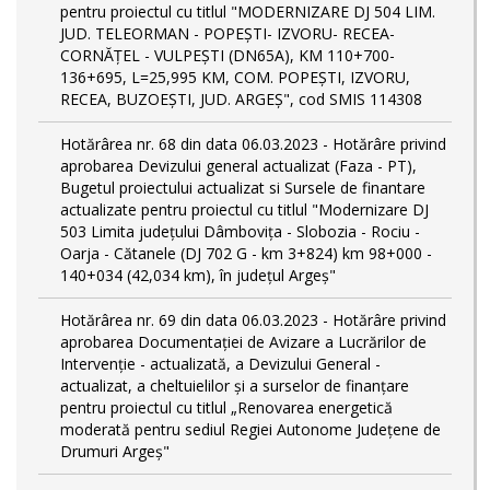
pentru proiectul cu titlul "MODERNIZARE DJ 504 LIM.
JUD. TELEORMAN - POPEŞTI- IZVORU- RECEA-
CORNĂŢEL - VULPEŞTI (DN65A), KM 110+700-
136+695, L=25,995 KM, COM. POPEŞTI, IZVORU,
RECEA, BUZOEŞTI, JUD. ARGEŞ", cod SMIS 114308
Hotărârea nr. 68 din data 06.03.2023 - Hotărâre privind
aprobarea Devizului general actualizat (Faza - PT),
Bugetul proiectului actualizat si Sursele de finantare
actualizate pentru proiectul cu titlul "Modernizare DJ
503 Limita județului Dâmbovița - Slobozia - Rociu -
Oarja - Cătanele (DJ 702 G - km 3+824) km 98+000 -
140+034 (42,034 km), în județul Argeș"
Hotărârea nr. 69 din data 06.03.2023 - Hotărâre privind
aprobarea Documentației de Avizare a Lucrărilor de
Intervenție - actualizată, a Devizului General -
actualizat, a cheltuielilor și a surselor de finanțare
pentru proiectul cu titlul „Renovarea energetică
moderată pentru sediul Regiei Autonome Județene de
Drumuri Argeș"