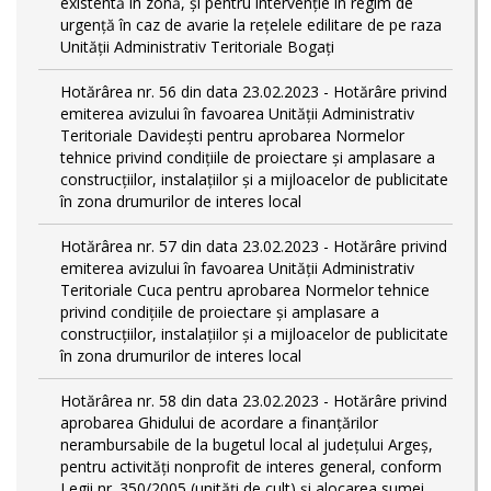
existentă în zonă, și pentru intervenție în regim de
urgență în caz de avarie la rețelele edilitare de pe raza
Unității Administrativ Teritoriale Bogați
Hotărârea nr. 56 din data 23.02.2023 - Hotărâre privind
emiterea avizului în favoarea Unității Administrativ
Teritoriale Davidești pentru aprobarea Normelor
tehnice privind condiţiile de proiectare şi amplasare a
construcţiilor, instalaţiilor şi a mijloacelor de publicitate
în zona drumurilor de interes local
Hotărârea nr. 57 din data 23.02.2023 - Hotărâre privind
emiterea avizului în favoarea Unității Administrativ
Teritoriale Cuca pentru aprobarea Normelor tehnice
privind condiţiile de proiectare şi amplasare a
construcţiilor, instalaţiilor şi a mijloacelor de publicitate
în zona drumurilor de interes local
Hotărârea nr. 58 din data 23.02.2023 - Hotărâre privind
aprobarea Ghidului de acordare a finanţărilor
nerambursabile de la bugetul local al județului Argeș,
pentru activităţi nonprofit de interes general, conform
Legii nr. 350/2005 (unități de cult) și alocarea sumei