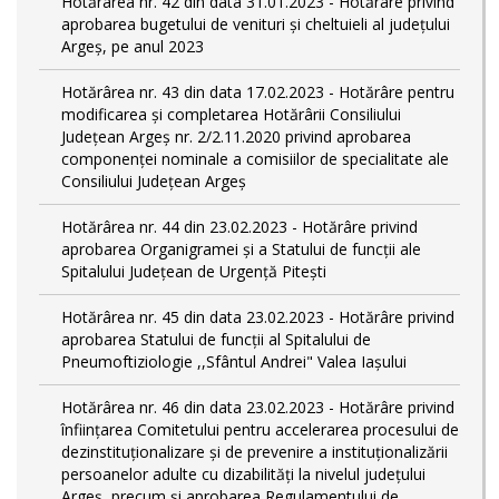
Hotărârea nr. 42 din data 31.01.2023 - Hotărâre privind
aprobarea bugetului de venituri şi cheltuieli al judeţului
Argeş, pe anul 2023
Hotărârea nr. 43 din data 17.02.2023 - Hotărâre pentru
modificarea și completarea Hotărârii Consiliului
Județean Argeș nr. 2/2.11.2020 privind aprobarea
componenței nominale a comisiilor de specialitate ale
Consiliului Județean Argeș
Hotărârea nr. 44 din 23.02.2023 - Hotărâre privind
aprobarea Organigramei și a Statului de funcții ale
Spitalului Județean de Urgență Pitești
Hotărârea nr. 45 din data 23.02.2023 - Hotărâre privind
aprobarea Statului de funcții al Spitalului de
Pneumoftiziologie ,,Sfântul Andrei" Valea Iașului
Hotărârea nr. 46 din data 23.02.2023 - Hotărâre privind
înființarea Comitetului pentru accelerarea procesului de
dezinstituționalizare şi de prevenire a instituționalizării
persoanelor adulte cu dizabilități la nivelul județului
Argeș, precum și aprobarea Regulamentului de