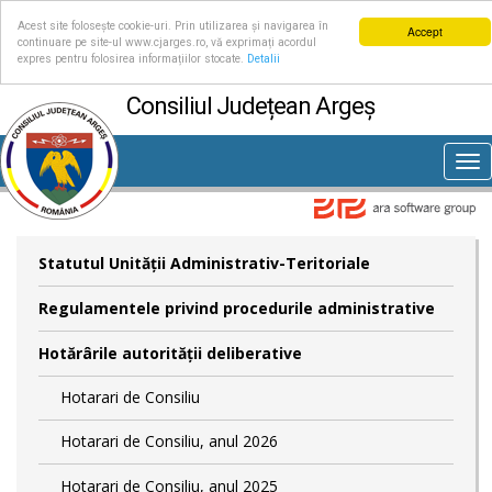
Acest site folosește cookie-uri. Prin utilizarea și navigarea în
Accept
continuare pe site-ul www.cjarges.ro, vă exprimați acordul
expres pentru folosirea informațiilor stocate.
Detalii
Consiliul Județean Argeș
Tog
nav
Statutul Unităţii Administrativ-Teritoriale
Regulamentele privind procedurile administrative
Hotărârile autorităţii deliberative
Hotarari de Consiliu
Hotarari de Consiliu, anul 2026
Hotarari de Consiliu, anul 2025