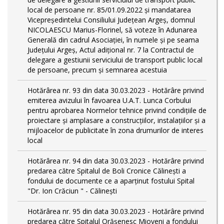
local de persoane nr. 85/01.09.2022 și mandatarea
Vicepreședintelui Consiliului Județean Argeș, domnul
NICOLAESCU Marius-Florinel, să voteze în Adunarea
Generală din cadrul Asociației, în numele și pe seama
Județului Argeș, Actul adițional nr. 7 la Contractul de
delegare a gestiunii serviciului de transport public local
de persoane, precum și semnarea acestuia
Hotărârea nr. 93 din data 30.03.2023 - Hotărâre privind
emiterea avizului în favoarea U.A.T. Lunca Corbului
pentru aprobarea Normelor tehnice privind condiţiile de
proiectare şi amplasare a construcţiilor, instalaţiilor şi a
mijloacelor de publicitate în zona drumurilor de interes
local
Hotărârea nr. 94 din data 30.03.2023 - Hotărâre privind
predarea către Spitalul de Boli Cronice Călinești a
fondului de documente ce a aparținut fostului Spital
"Dr. Ion Crăciun " - Călinești
Hotărârea nr. 95 din data 30.03.2023 - Hotărâre privind
predarea către Spitalul Orășenesc Mioveni a fondului