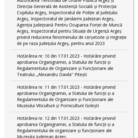
Autoritatea Teritorială de Ordine Publică Argeş şi
Direcţia Generală de Asistenţă Socială şi Protecţia
Copilului Argeş, Inspectoratul de Poliţie al Judeţului
Argeş, Inspectoratul de Jandarmi Judeţean Argeş,
Agenţia Judeţeană Pentru Ocuparea Forţei de Muncă
Argeş, Inspectoratul pentru Situații de Urgență Argeş
privind reducerea fenomenului de cerşetorie şi migraţie
de pe raza Judeţului Argeş, pentru anul 2023
Hotărârea nr. 10 din 17.01.2023 - Hotărâre privind
aprobarea Organigramei, a Statului de funcţii și
Regulamentului de Organizare și Funcționare ale
Teatrului ,,Alexandru Davila'' Pitești
Hotărârea nr. 11 din 17.01.2023 - Hotărâre privind
aprobarea Organigramei, a Statului de funcții și a
Regulamentului de Organizare și Funcționare ale
Muzeului Viticulturii și Pomiculturii Golești
Hotărârea nr. 12 din 17.01.2023 - Hotărâre privind
aprobarea Organigramei, a Statului de funcții și a
Regulamentului de organizare și funcționare ale
Muzeului Județean Argeș