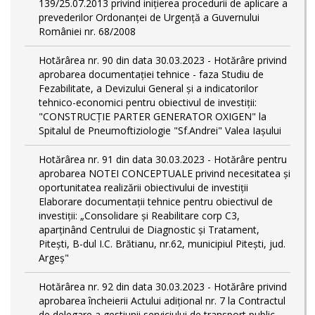
139/25.07.2013 privind inițierea procedurii de aplicare a
prevederilor Ordonanței de Urgență a Guvernului
României nr. 68/2008
Hotărârea nr. 90 din data 30.03.2023 - Hotărâre privind
aprobarea documentației tehnice - faza Studiu de
Fezabilitate, a Devizului General și a indicatorilor
tehnico-economici pentru obiectivul de investiții:
"CONSTRUCȚIE PARTER GENERATOR OXIGEN" la
Spitalul de Pneumoftiziologie "Sf.Andrei" Valea Iașului
Hotărârea nr. 91 din data 30.03.2023 - Hotărâre pentru
aprobarea NOTEI CONCEPTUALE privind necesitatea și
oportunitatea realizării obiectivului de investiții
Elaborare documentații tehnice pentru obiectivul de
investiţii: „Consolidare și Reabilitare corp C3,
aparținând Centrului de Diagnostic și Tratament,
Pitești, B-dul I.C. Brătianu, nr.62, municipiul Pitești, jud.
Argeș"
Hotărârea nr. 92 din data 30.03.2023 - Hotărâre privind
aprobarea încheierii Actului adițional nr. 7 la Contractul
de delegare a gestiunii serviciului de transport public