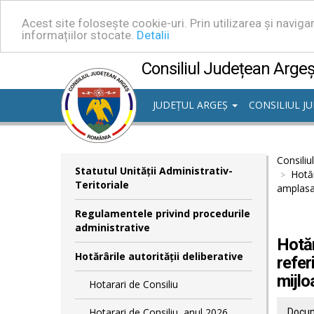
Acest site folosește cookie-uri. Prin utilizarea și navig
informațiilor stocate.
Detalii
Consiliul Județean Arge
JUDEȚUL ARGEȘ
CONSILIUL J
Consiliu
Statutul Unităţii Administrativ-
Hotăr
Teritoriale
amplasar
Regulamentele privind procedurile
administrative
Hotăr
Hotărârile autorităţii deliberative
refer
mijlo
Hotarari de Consiliu
Hotarari de Consiliu, anul 2026
Docum