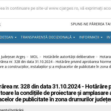
area în continuare pe site-ul www.cjarges.ro, vă exprimați ac
ș
SPUNE-NE PĂREREA TA!
UDEȚEAN
TRANSPARENȚĂ DECIZIONALĂ
INFORMAȚII
IN
l Județean Argeș
MOL
Hotărârile autorităţii deliberative
Hotarar
ârea nr. 328 din data 31.10.2024 - Hotărâre privind aprobarea Normelor
e a construcțiilor, instalațiilor și a mijloacelor de publicitate în zona
ârea nr. 328 din data 31.10.2024 - Hotărâre 
itoare la condițiile de proiectare și amplasare a 
acelor de publicitate în zona drumurilor județ
entul hotărârii