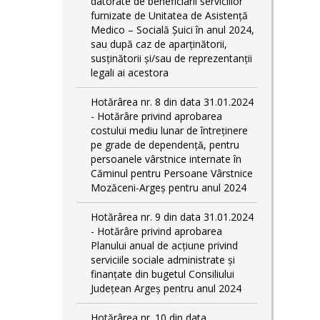
datorate de beneficiarii serviciilor
furnizate de Unitatea de Asistență
Medico – Socială Șuici în anul 2024,
sau după caz de aparținătorii,
susținătorii și/sau de reprezentanții
legali ai acestora
Hotărârea nr. 8 din data 31.01.2024
- Hotărâre privind aprobarea
costului mediu lunar de întreţinere
pe grade de dependențǎ, pentru
persoanele vârstnice internate în
Căminul pentru Persoane Vârstnice
Mozăceni-Argeș pentru anul 2024
Hotărârea nr. 9 din data 31.01.2024
- Hotărâre privind aprobarea
Planului anual de acțiune privind
serviciile sociale administrate și
finanțate din bugetul Consiliului
Județean Argeș pentru anul 2024
Hotărârea nr. 10 din data