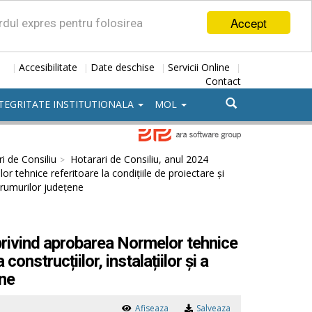
Accept
ordul expres pentru folosirea
Accesibilitate
Date deschise
Servicii Online
|
|
|
|
Contact
TEGRITATE INSTITUTIONALA
MOL
i de Consiliu
Hotarari de Consiliu, anul 2024
 tehnice referitoare la condițiile de proiectare și
 drumurilor județene
privind aprobarea Normelor tehnice
construcțiilor, instalațiilor și a
ene
Afiseaza
Salveaza