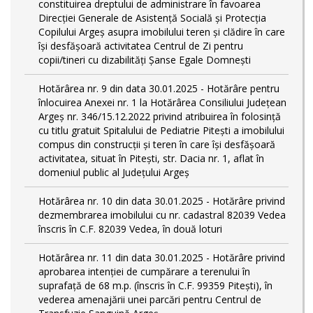
constituirea dreptului de administrare în favoarea
Direcției Generale de Asistență Socială și Protecția
Copilului Argeș asupra imobilului teren și clădire în care
își desfășoară activitatea Centrul de Zi pentru
copii/tineri cu dizabilități Șanse Egale Domnești
Hotărârea nr. 9 din data 30.01.2025 - Hotărâre pentru
înlocuirea Anexei nr. 1 la Hotărârea Consiliului Județean
Argeș nr. 346/15.12.2022 privind atribuirea în folosință
cu titlu gratuit Spitalului de Pediatrie Pitești a imobilului
compus din construcții și teren în care își desfășoară
activitatea, situat în Pitești, str. Dacia nr. 1, aflat în
domeniul public al Județului Argeș
Hotărârea nr. 10 din data 30.01.2025 - Hotărâre privind
dezmembrarea imobilului cu nr. cadastral 82039 Vedea
înscris în C.F. 82039 Vedea, în două loturi
Hotărârea nr. 11 din data 30.01.2025 - Hotărâre privind
aprobarea intenției de cumpărare a terenului în
suprafață de 68 m.p. (înscris în C.F. 99359 Pitești), în
vederea amenajării unei parcări pentru Centrul de