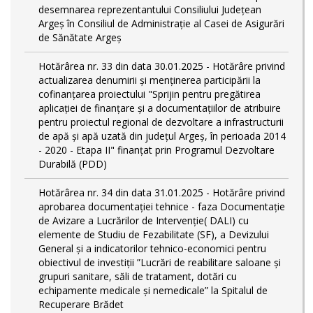
desemnarea reprezentantului Consiliului Județean
Argeș în Consiliul de Administrație al Casei de Asigurări
de Sănătate Argeș
Hotărârea nr. 33 din data 30.01.2025 - Hotărâre privind
actualizarea denumirii și menținerea participării la
cofinanțarea proiectului "Sprijin pentru pregătirea
aplicaţiei de finanţare şi a documentaţiilor de atribuire
pentru proiectul regional de dezvoltare a infrastructurii
de apă şi apă uzată din judeţul Argeş, în perioada 2014
- 2020 - Etapa II" finanțat prin Programul Dezvoltare
Durabilă (PDD)
Hotărârea nr. 34 din data 31.01.2025 - Hotărâre privind
aprobarea documentației tehnice - faza Documentație
de Avizare a Lucrărilor de Intervenție( DALI) cu
elemente de Studiu de Fezabilitate (SF), a Devizului
General și a indicatorilor tehnico-economici pentru
obiectivul de investiții ”Lucrări de reabilitare saloane și
grupuri sanitare, săli de tratament, dotări cu
echipamente medicale și nemedicale” la Spitalul de
Recuperare Brădet