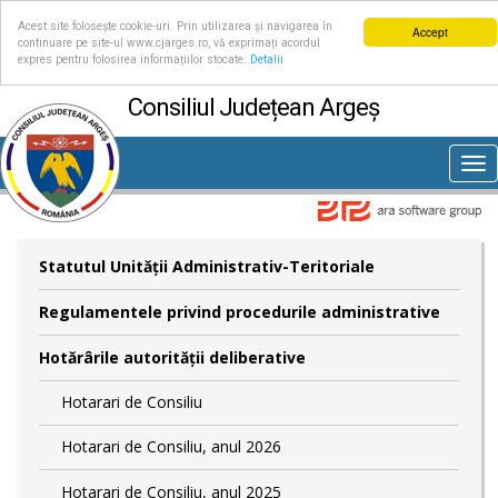
Acest site folosește cookie-uri. Prin utilizarea și navigarea în
Accept
continuare pe site-ul www.cjarges.ro, vă exprimați acordul
expres pentru folosirea informațiilor stocate.
Detalii
Consiliul Județean Argeș
Tog
nav
Statutul Unităţii Administrativ-Teritoriale
Regulamentele privind procedurile administrative
Hotărârile autorităţii deliberative
Hotarari de Consiliu
Hotarari de Consiliu, anul 2026
Hotarari de Consiliu, anul 2025