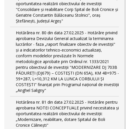
oportunitatea realizării obiectivului de investiții
"Consolidare și reabilitare Corp Spital de Boli Cronice și
Geriatrie Constantin Bălăceanu Stolnici", oraș
Ștefănești, Județul Argeș"
Hotărârea nr. 80 din data 27.02.2025 - Hotărâre privind
aprobarea Devizului General actualizat la terminarea
lucrărilor - faza „raport finalizare obiectiv de investiţii"
și a indicatorilor tehnico-economici actualizați,
conform modelelor prevăzute în Normele
metodologice aprobate prin Ordinul nr. 1333/2021
pentru obiectivul de investiții "MODERNIZARE DJ 703B
PĂDUREȚI (DJ679) – COSTEȘTI (DN 65A), KM 48+975 -
59+287, L=10,312 KM LA LUNCA CORBULUI ȘI
COSTEȘTI" finanțat prin Programul național de investiții
„Anghel Saligny"
Hotărârea nr. 81 din data 27.02.2025 - Hotărâre pentru
aprobarea NOTEI CONCEPTUALE privind necesitatea și
oportunitatea realizării obiectivului de investiții:
„Modernizare, reabilitare, dotare Spitalul de Boli
Cronice Călinești"