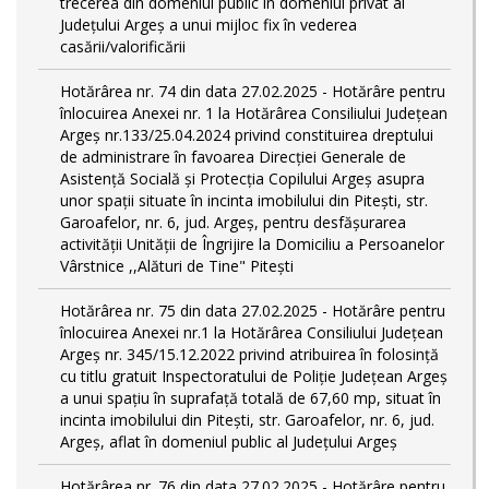
trecerea din domeniul public în domeniul privat al
Județului Argeș a unui mijloc fix în vederea
casării/valorificării
Hotărârea nr. 74 din data 27.02.2025 - Hotărâre pentru
înlocuirea Anexei nr. 1 la Hotărârea Consiliului Județean
Argeș nr.133/25.04.2024 privind constituirea dreptului
de administrare în favoarea Direcției Generale de
Asistență Socială și Protecția Copilului Argeș asupra
unor spații situate în incinta imobilului din Pitești, str.
Garoafelor, nr. 6, jud. Argeș, pentru desfășurarea
activității Unității de Îngrijire la Domiciliu a Persoanelor
Vârstnice ,,Alături de Tine" Pitești
Hotărârea nr. 75 din data 27.02.2025 - Hotărâre pentru
înlocuirea Anexei nr.1 la Hotărârea Consiliului Județean
Argeș nr. 345/15.12.2022 privind atribuirea în folosință
cu titlu gratuit Inspectoratului de Poliție Județean Argeș
a unui spațiu în suprafață totală de 67,60 mp, situat în
incinta imobilului din Pitești, str. Garoafelor, nr. 6, jud.
Argeș, aflat în domeniul public al Județului Argeș
Hotărârea nr. 76 din data 27.02.2025 - Hotărâre pentru