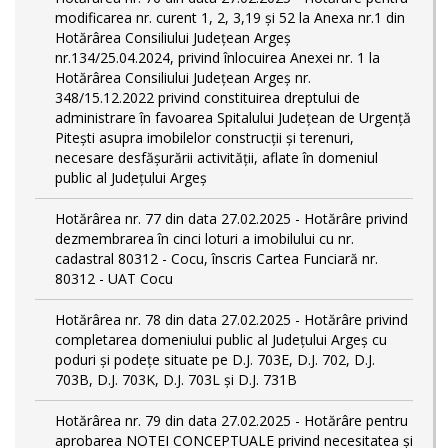
modificarea nr. curent 1, 2, 3,19 și 52 la Anexa nr.1 din
Hotărârea Consiliului Județean Argeș
nr.134/25.04.2024, privind înlocuirea Anexei nr. 1 la
Hotărârea Consiliului Județean Argeș nr.
348/15.12.2022 privind constituirea dreptului de
administrare în favoarea Spitalului Județean de Urgență
Pitești asupra imobilelor construcții și terenuri,
necesare desfășurării activității, aflate în domeniul
public al Județului Argeș
Hotărârea nr. 77 din data 27.02.2025 - Hotărâre privind
dezmembrarea în cinci loturi a imobilului cu nr.
cadastral 80312 - Cocu, înscris Cartea Funciară nr.
80312 - UAT Cocu
Hotărârea nr. 78 din data 27.02.2025 - Hotărâre privind
completarea domeniului public al Judeţului Argeş cu
poduri și podețe situate pe D.J. 703E, D.J. 702, D.J.
703B, D.J. 703K, D.J. 703L și D.J. 731B
Hotărârea nr. 79 din data 27.02.2025 - Hotărâre pentru
aprobarea NOTEI CONCEPTUALE privind necesitatea și