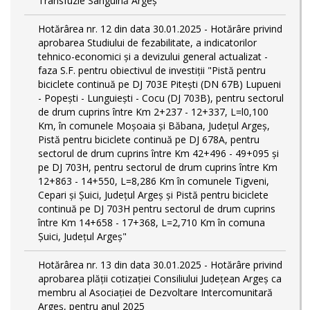
Transfuzie Sanguină Argeș
Hotărârea nr. 12 din data 30.01.2025 - Hotărâre privind
aprobarea Studiului de fezabilitate, a indicatorilor
tehnico-economici și a devizului general actualizat -
faza S.F. pentru obiectivul de investiţii "Pistă pentru
biciclete continuă pe DJ 703E Piteşti (DN 67B) Lupueni
- Popeşti - Lunguieşti - Cocu (DJ 703B), pentru sectorul
de drum cuprins între Km 2+237 - 12+337, L=l0,100
Km, în comunele Moşoaia şi Băbana, Judeţul Argeş,
Pistă pentru biciclete continuă pe DJ 678A, pentru
sectorul de drum cuprins între Km 42+496 - 49+095 și
pe DJ 703H, pentru sectorul de drum cuprins între Km
12+863 - 14+550, L=8,286 Km în comunele Tigveni,
Cepari și Șuici, Judeţul Argeş și Pistă pentru biciclete
continuă pe DJ 703H pentru sectorul de drum cuprins
între Km 14+658 - 17+368, L=2,710 Km în comuna
Șuici, Județul Argeş"
Hotărârea nr. 13 din data 30.01.2025 - Hotărâre privind
aprobarea plății cotizației Consiliului Județean Argeș ca
membru al Asociației de Dezvoltare Intercomunitară
Argeș, pentru anul 2025