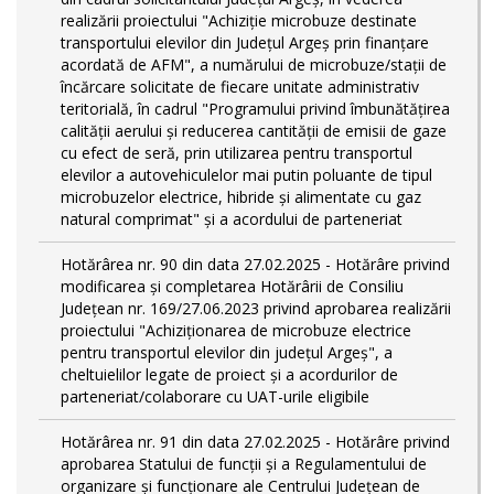
realizării proiectului "Achiziție microbuze destinate
transportului elevilor din Județul Argeș prin finanțare
acordată de AFM", a numărului de microbuze/stații de
încărcare solicitate de fiecare unitate administrativ
teritorială, în cadrul "Programului privind îmbunătățirea
calității aerului și reducerea cantității de emisii de gaze
cu efect de seră, prin utilizarea pentru transportul
elevilor a autovehiculelor mai putin poluante de tipul
microbuzelor electrice, hibride și alimentate cu gaz
natural comprimat" și a acordului de parteneriat
Hotărârea nr. 90 din data 27.02.2025 - Hotărâre privind
modificarea și completarea Hotărârii de Consiliu
Județean nr. 169/27.06.2023 privind aprobarea realizării
proiectului "Achiziționarea de microbuze electrice
pentru transportul elevilor din județul Argeș", a
cheltuielilor legate de proiect și a acordurilor de
parteneriat/colaborare cu UAT-urile eligibile
Hotărârea nr. 91 din data 27.02.2025 - Hotărâre privind
aprobarea Statului de funcţii și a Regulamentului de
organizare și funcționare ale Centrului Județean de