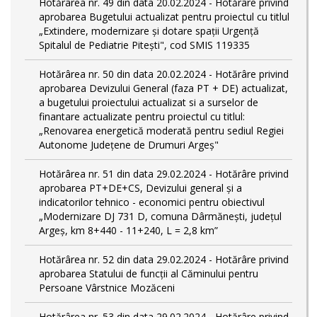
Hotărârea nr. 49 din data 20.02.2024 - Hotărâre privind
aprobarea Bugetului actualizat pentru proiectul cu titlul
„Extindere, modernizare și dotare spații Urgență
Spitalul de Pediatrie Pitești", cod SMIS 119335
Hotărârea nr. 50 din data 20.02.2024 - Hotărâre privind
aprobarea Devizului General (faza PT + DE) actualizat,
a bugetului proiectului actualizat si a surselor de
finantare actualizate pentru proiectul cu titlul:
„Renovarea energetică moderată pentru sediul Regiei
Autonome Județene de Drumuri Argeș"
Hotărârea nr. 51 din data 29.02.2024 - Hotărâre privind
aprobarea PT+DE+CS, Devizului general și a
indicatorilor tehnico - economici pentru obiectivul
„Modernizare DJ 731 D, comuna Dârmănești, județul
Argeș, km 8+440 - 11+240, L = 2,8 km”
Hotărârea nr. 52 din data 29.02.2024 - Hotărâre privind
aprobarea Statului de funcţii al Căminului pentru
Persoane Vârstnice Mozăceni
Hotărârea nr. 53 din data 29.02.2024 - Hotărâre privind