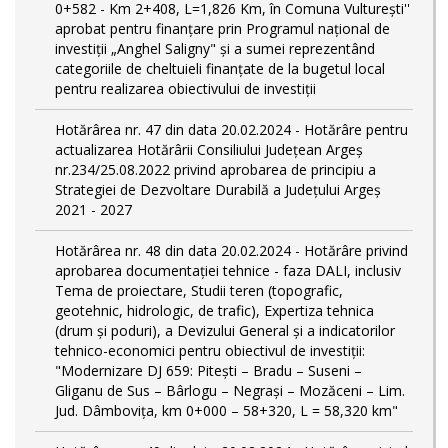
0+582 - Km 2+408, L=1,826 Km, în Comuna Vulturești''
aprobat pentru finanțare prin Programul național de
investiții „Anghel Saligny" și a sumei reprezentând
categoriile de cheltuieli finanțate de la bugetul local
pentru realizarea obiectivului de investiții
Hotărârea nr. 47 din data 20.02.2024 - Hotărâre pentru
actualizarea Hotărârii Consiliului Județean Argeș
nr.234/25.08.2022 privind aprobarea de principiu a
Strategiei de Dezvoltare Durabilă a Județului Argeș
2021 - 2027
Hotărârea nr. 48 din data 20.02.2024 - Hotărâre privind
aprobarea documentației tehnice - faza DALI, inclusiv
Tema de proiectare, Studii teren (topografic,
geotehnic, hidrologic, de trafic), Expertiza tehnica
(drum și poduri), a Devizului General și a indicatorilor
tehnico-economici pentru obiectivul de investiții:
"Modernizare DJ 659: Pitești – Bradu – Suseni –
Gliganu de Sus – Bârlogu – Negrași – Mozăceni – Lim.
Jud. Dâmboviţa, km 0+000 – 58+320, L = 58,320 km"