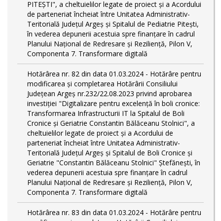
PITEŞTI", a cheltuielilor legate de proiect și a Acordului
de parteneriat încheiat între Unitatea Administrativ-
Teritorială Județul Argeș și Spitalul de Pediatrie Pitești,
în vederea depunerii acestuia spre finanțare în cadrul
Planului Național de Redresare și Reziliență, Pilon V,
Componenta 7. Transformare digitală
Hotărârea nr. 82 din data 01.03.2024 - Hotărâre pentru
modificarea și completarea Hotărârii Consiliului
Județean Argeș nr.232/22.08.2023 privind aprobarea
investiției "Digitalizare pentru excelență în boli cronice:
Transformarea Infrastructurii IT la Spitalul de Boli
Cronice și Geriatrie Constantin Bălăceanu Stolnici", a
cheltuielilor legate de proiect și a Acordului de
parteneriat încheiat între Unitatea Administrativ-
Teritorială Județul Argeș și Spitalul de Boli Cronice și
Geriatrie "Constantin Bălăceanu Stolnici" Ștefănești, în
vederea depunerii acestuia spre finanțare în cadrul
Planului Național de Redresare și Reziliență, Pilon V,
Componenta 7. Transformare digitală
Hotărârea nr. 83 din data 01.03.2024 - Hotărâre pentru