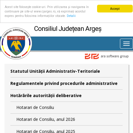
Acest site folosește cookie-uri. Prin utilizarea și navigarea în
Accept
continuare pe site-ul www.cjarges.ro, vă exprimați acordul
expres pentru folosirea informațiilor stocate.
Detalii
Consiliul Județean Argeș
Tog
nav
Statutul Unităţii Administrativ-Teritoriale
Regulamentele privind procedurile administrative
Hotărârile autorităţii deliberative
Hotarari de Consiliu
Hotarari de Consiliu, anul 2026
Hotarari de Consiliu, anul 2025