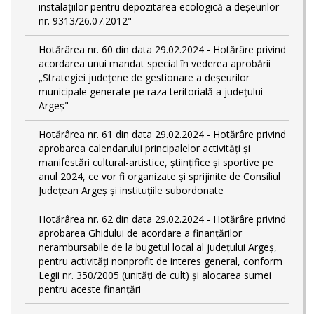
instalațiilor pentru depozitarea ecologică a deșeurilor
nr. 9313/26.07.2012"
Hotărârea nr. 60 din data 29.02.2024 - Hotărâre privind
acordarea unui mandat special în vederea aprobării
„Strategiei județene de gestionare a deșeurilor
municipale generate pe raza teritorială a județului
Argeș"
Hotărârea nr. 61 din data 29.02.2024 - Hotărâre privind
aprobarea calendarului principalelor activităţi şi
manifestări cultural-artistice, ştiinţifice şi sportive pe
anul 2024, ce vor fi organizate şi sprijinite de Consiliul
Judeţean Argeş şi instituţiile subordonate
Hotărârea nr. 62 din data 29.02.2024 - Hotărâre privind
aprobarea Ghidului de acordare a finanţărilor
nerambursabile de la bugetul local al județului Argeș,
pentru activităţi nonprofit de interes general, conform
Legii nr. 350/2005 (unități de cult) și alocarea sumei
pentru aceste finanțări