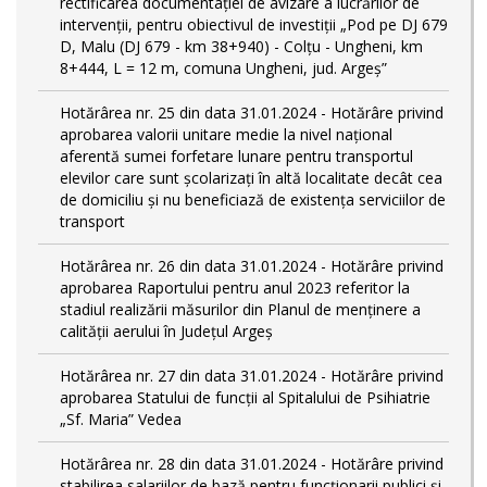
rectificarea documentației de avizare a lucrărilor de
intervenții, pentru obiectivul de investiții „Pod pe DJ 679
D, Malu (DJ 679 - km 38+940) - Colțu - Ungheni, km
8+444, L = 12 m, comuna Ungheni, jud. Argeș”
Hotărârea nr. 25 din data 31.01.2024 - Hotărâre privind
aprobarea valorii unitare medie la nivel național
aferentă sumei forfetare lunare pentru transportul
elevilor care sunt şcolarizați în altă localitate decât cea
de domiciliu şi nu beneficiază de existența serviciilor de
transport
Hotărârea nr. 26 din data 31.01.2024 - Hotărâre privind
aprobarea Raportului pentru anul 2023 referitor la
stadiul realizării măsurilor din Planul de menținere a
calității aerului în Județul Argeș
Hotărârea nr. 27 din data 31.01.2024 - Hotărâre privind
aprobarea Statului de funcţii al Spitalului de Psihiatrie
„Sf. Maria” Vedea
Hotărârea nr. 28 din data 31.01.2024 - Hotărâre privind
stabilirea salariilor de bază pentru funcționarii publici și