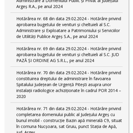
Administrare a Domeniului Public și Privat al Județului
Argeș R.A., pe anul 2024
Hotărârea nr. 68 din data 29.02.2024 - Hotărâre privind
aprobarea bugetului de venituri și cheltuieli al S.C.
Administrare și Exploatare a Patrimoniului și Serviciilor
de Utilități Publice Argeș S.A., pe anul 2024
Hotărârea nr. 69 din data 29.02.2024 - Hotărâre privind
aprobarea bugetului de venituri și cheltuieli al S.C. JUD
PAZĂ ȘI ORDINE AG S.R.L., pe anul 2024
Hotărârea nr. 70 din data 29.02.2024 - Hotărâre privind
constituirea dreptului de administrare în favoarea
Spitalului Județean de Urgență Pitești asupra unor
instalații radiologice achiziționate în cadrul POR 2014 –
2020
Hotărârea nr. 71 din data 29.02.2024 - Hotărâre privind
completarea domeniului public al Judeţului Argeş cu
bunul imobil - construcție Bazin apă minerală C9, situat
în comuna Nucșoara, sat Gruiu, punct Stația de Apă,
jud. Argeș