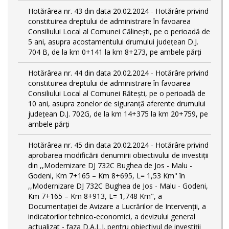
Hotărârea nr. 43 din data 20.02.2024 - Hotărâre privind
constituirea dreptului de administrare în favoarea
Consiliului Local al Comunei Călinești, pe o perioadă de
5 ani, asupra acostamentului drumului județean D.J.
704 B, de la km 0+141 la km 8+273, pe ambele părți
Hotărârea nr. 44 din data 20.02.2024 - Hotărâre privind
constituirea dreptului de administrare în favoarea
Consiliului Local al Comunei Rătești, pe o perioadă de
10 ani, asupra zonelor de siguranță aferente drumului
județean D.J. 702G, de la km 14+375 la km 20+759, pe
ambele părți
Hotărârea nr. 45 din data 20.02.2024 - Hotărâre privind
aprobarea modificării denumirii obiectivului de investiții
din ,,Modernizare DJ 732C Bughea de Jos - Malu -
Godeni, Km 7+165 – Km 8+695, L= 1,53 Km'' în
,,Modernizare DJ 732C Bughea de Jos - Malu - Godeni,
Km 7+165 – Km 8+913, L= 1,748 Km", a
Documentației de Avizare a Lucrărilor de Intervenții, a
indicatorilor tehnico-economici, a devizului general
actualizat - faza D.A.L.I. pentru obiectivul de investiţii