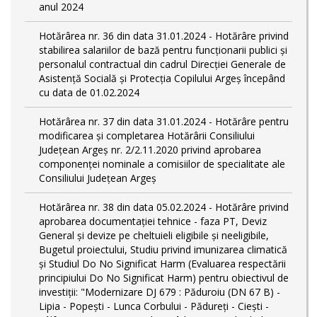
anul 2024
Hotărârea nr. 36 din data 31.01.2024 - Hotărâre privind
stabilirea salariilor de bază pentru funcționarii publici și
personalul contractual din cadrul Direcției Generale de
Asistență Socială și Protecția Copilului Argeş începând
cu data de 01.02.2024
Hotărârea nr. 37 din data 31.01.2024 - Hotărâre pentru
modificarea și completarea Hotărârii Consiliului
Județean Argeș nr. 2/2.11.2020 privind aprobarea
componenței nominale a comisiilor de specialitate ale
Consiliului Județean Argeș
Hotărârea nr. 38 din data 05.02.2024 - Hotărâre privind
aprobarea documentației tehnice - faza PT, Deviz
General și devize pe cheltuieli eligibile și neeligibile,
Bugetul proiectului, Studiu privind imunizarea climatică
și Studiul Do No Significat Harm (Evaluarea respectării
principiului Do No Significat Harm) pentru obiectivul de
investiții: "Modernizare DJ 679 : Păduroiu (DN 67 B) -
Lipia - Popești - Lunca Corbului - Pădureţi - Ciești -