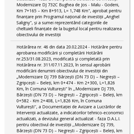
Modernizare DJ 732C Bughea de Jos - Malu - Godeni,
Km 7+165 – Km 8+913, L= 1,748 Km", aprobat pentru
finanțare prin Programul național de investiții „Anghel
Saligny", și a sumei reprezentând categoriile de
cheltuieli finanțate de la bugetul local pentru realizarea
obiectivului de investiții
Hotărârea nr. 46 din data 20.02.2024 - Hotărâre pentru
aprobarea modificării şi completării Hotărârii
nr.253/31.08.2023, modificată și completată prin
Hotărârea nr. 311/07.11.2023, în sensul aprobării
modificării denumirii obiectivului de investiții din
„Modernizare DJ 739 Bârzeşti (DN 73 D) – Negrești –
Zgripcești – Beleți, km 0+474 - Km 2+300, L=1,826
Km, în Comuna Vulturești" în ,,Modernizare DJ 739,
Bârzeşti (DN 73 D) – Negrești – Zgripcești – Beleți, km
0+582 - Km 2+408, L=1,826 Km, în Comuna
Vulturești'', a Documentației de Avizare a Lucrărilor de
Intervenții actualizate, a indicatorilor tehnico-economici
actualizati, a devizului general actualizat - faza D.A.L.I.
pentru obiectivul de investiţii ,,Modernizare DJ 739,
Bârzeşti (DN 73 D) – Negrești – Zgripcești – Beleți, km