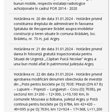
bunuri mobile, respectiv instalații radiologice
achiziționate în cadrul POR 2014 - 2020
Hotărârea nr. 20 din data 31.01.2024 - Hotărâre privind
constituirea dreptului de administrare în favoarea
Spitalului de Recuperare Brădet asupra imobilelor
construcții și teren situate în comuna Brăduleț, loc.
Brădetu, nr. 73-H, jud. Argeș
Hotărârea nr. 21 din data 31.01.2024 - Hotărâre privind
darea în folosință gratuită Inspectoratului pentru
Situații de Urgență ,,Căpitan Puică Nicolae” Argeș a
unui bun mobil aflat în patrimoniul Județului Argeș
Hotărârea nr. 22 din data 31.01.2024 - Hotărâre privind
aprobarea modificării denumirii obiectivului de investiții
din ,,Piste pentru biciclete pe DJ 703E: Pitești (DN 67 B)
– Lupueni – Popești – Lunguiești – Cocu (DJ 703B), pe
sectorul Km 2+200 – 12+300, L=10,100 Km, în
comunele Moșoaia și Băbana, judeţul Argeș și Pistă
continuă pentru biciclete pe DJ 678A, km 42+420 –
49+095 și pe DJ 703H, km 12+924 – 17+368, L=11,200