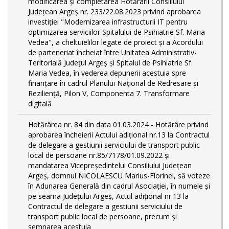
modificarea și completarea Hotărârii Consiliului
Județean Argeș nr. 233/22.08.2023 privind aprobarea
investiției "Modernizarea infrastructurii IT pentru
optimizarea serviciilor Spitalului de Psihiatrie Sf. Maria
Vedea", a cheltuielilor legate de proiect și a Acordului
de parteneriat încheiat între Unitatea Administrativ-
Teritorială Județul Argeș și Spitalul de Psihiatrie Sf.
Maria Vedea, în vederea depunerii acestuia spre
finanțare în cadrul Planului Național de Redresare și
Reziliență, Pilon V, Componenta 7. Transformare
digitală
Hotărârea nr. 84 din data 01.03.2024 - Hotărâre privind
aprobarea încheierii Actului adițional nr.13 la Contractul
de delegare a gestiunii serviciului de transport public
local de persoane nr.85/7178/01.09.2022 și
mandatarea Vicepreședintelui Consiliului Județean
Argeș, domnul NICOLAESCU Marius-Florinel, să voteze
în Adunarea Generală din cadrul Asociației, în numele și
pe seama Județului Argeș, Actul adițional nr.13 la
Contractul de delegare a gestiunii serviciului de
transport public local de persoane, precum și
semnarea acestuia