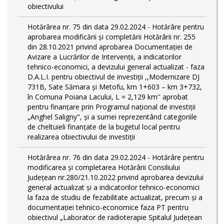
obiectivului
Hotărârea nr. 75 din data 29.02.2024 - Hotărâre pentru
aprobarea modificării şi completării Hotărârii nr. 255
din 28.10.2021 privind aprobarea Documentației de
Avizare a Lucrărilor de Intervenții, a indicatorilor
tehnico-economici, a devizului general actualizat - faza
D.A.L.I. pentru obiectivul de investiţii ,,Modernizare DJ
731B, Sate Sămara și Metofu, km 1+603 – km 3+732,
în Comuna Poiana Lacului, L = 2,129 km'' aprobat
pentru finanțare prin Programul național de investiții
„Anghel Saligny", și a sumei reprezentând categoriile
de cheltuieli finanțate de la bugetul local pentru
realizarea obiectivului de investiții
Hotărârea nr. 76 din data 29.02.2024 - Hotărâre pentru
modificarea și completarea Hotărârii Consiliului
Județean nr.280/21.10.2022 privind aprobarea devizului
general actualizat și a indicatorilor tehnico-economici
la faza de studiu de fezabilitate actualizat, precum și a
documentației tehnico-economice faza PT pentru
obiectivul „Laborator de radioterapie Spitalul Județean