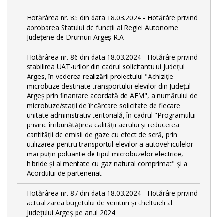
Hotărârea nr. 85 din data 18.03.2024 - Hotărâre privind
aprobarea Statului de funcţii al Regiei Autonome
Județene de Drumuri Argeș R.A.
Hotărârea nr. 86 din data 18.03.2024 - Hotărâre privind
stabilirea UAT-urilor din cadrul solicitantului Județul
Arges, în vederea realizării proiectului "Achiziție
microbuze destinate transportului elevilor din Județul
Argeș prin finanțare acordată de AFM", a numărului de
microbuze/stații de încărcare solicitate de fiecare
unitate administrativ teritorială, în cadrul "Programului
privind îmbunătățirea calității aerului și reducerea
cantității de emisii de gaze cu efect de seră, prin
utilizarea pentru transportul elevilor a autovehiculelor
mai puțin poluante de tipul microbuzelor electrice,
hibride și alimentate cu gaz natural comprimat" și a
Acordului de parteneriat
Hotărârea nr. 87 din data 18.03.2024 - Hotărâre privind
actualizarea bugetului de venituri și cheltuieli al
Județului Argeș pe anul 2024