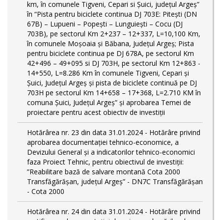
km, în comunele Tigveni, Cepari si Șuici, județul Argeș”
în “Pista pentru biciclete continua DJ 703E: Pitești (DN
67B) – Lupueni – Popești – Lunguiești – Cocu (DJ
703B), pe sectorul Km 2+237 – 12+337, L=10,100 Km,
în comunele Moșoaia și Băbana, Județul Argeș; Pista
pentru biciclete continua pe DJ 678A, pe sectorul Km
42+496 – 49+095 si DJ 703H, pe sectorul Km 12+863 -
14+550, L=8.286 Km în comunele Tigveni, Cepari și
Șuici, Județul Argeș și pista de biciclete continuă pe DJ
703H pe sectorul Km 14+658 – 17+368, L=2.710 KM în
comuna Șuici, Județul Argeș” şi aprobarea Temei de
proiectare pentru acest obiectiv de investiţii
Hotărârea nr. 23 din data 31.01.2024 - Hotărâre privind
aprobarea documentației tehnico-economice, a
Devizului General și a indicatorilor tehnico-economici
faza Proiect Tehnic, pentru obiectivul de investiții:
”Reabilitare bază de salvare montană Cota 2000
Transfăgărășan, județul Argeș” - DN7C Transfăgărășan
- Cota 2000
Hotărârea nr. 24 din data 31.01.2024 - Hotărâre privind