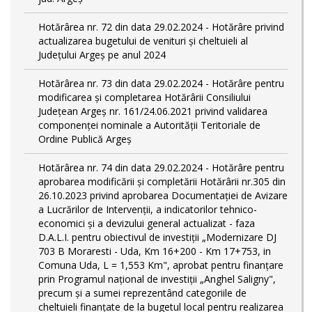
Hotărârea nr. 72 din data 29.02.2024 - Hotărâre privind
actualizarea bugetului de venituri și cheltuieli al
Județului Argeș pe anul 2024
Hotărârea nr. 73 din data 29.02.2024 - Hotărâre pentru
modificarea și completarea Hotărârii Consiliului
Județean Argeș nr. 161/24.06.2021 privind validarea
componenței nominale a Autorității Teritoriale de
Ordine Publică Argeș
Hotărârea nr. 74 din data 29.02.2024 - Hotărâre pentru
aprobarea modificării şi completării Hotărârii nr.305 din
26.10.2023 privind aprobarea Documentației de Avizare
a Lucrărilor de Intervenții, a indicatorilor tehnico-
economici și a devizului general actualizat - faza
D.A.L.I. pentru obiectivul de investiţii „Modernizare DJ
703 B Moraresti - Uda, Km 16+200 - Km 17+753, in
Comuna Uda, L = 1,553 Km", aprobat pentru finanțare
prin Programul național de investiții „Anghel Saligny",
precum și a sumei reprezentând categoriile de
cheltuieli finanțate de la bugetul local pentru realizarea