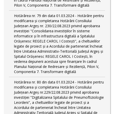
în cadrul Planului Național de Redresare și Reziliență,
Pilon V, Componenta 7. Transformare digitală
Hotărârea nr. 79 din data 01.03.2024 - Hotărâre pentru
modificarea și completarea Hotărârii Consiliului
Județean Argeș nr. 230/22.08.2023 privind aprobarea
investiției "Consolidarea investițiilor în sisteme
informatice și în infrastructura digitală a Spitalului
Orășenesc REGELE CAROL I Costești", a cheltuielilor
legate de proiect și a Acordului de parteneriat încheiat
între Unitatea Administrativ-Teritorială Județul Argeș și
Spitalul Orășenesc REGELE CAROL I Costești, în
vederea depunerii acestuia spre finanțare în cadrul
Planului Național de Redresare și Reziliență, Pilon V,
Componenta 7. Transformare digitală
Hotărârea nr. 80 din data 01.03.2024 - Hotărâre pentru
modificarea și completarea Hotărârii Consiliului
Județean Argeș nr.229/22.08.2023 privind aprobarea
investiției "Digitalizarea Spitalului de Pneumoftiziologie
Leordeni", a cheltuielilor legate de proiect și a
Acordului de parteneriat încheiat între Unitatea
Administrativ-Teritorială Județul Argeș și Spitalul de