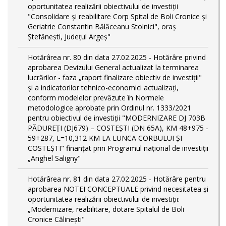
oportunitatea realizării obiectivului de investiții
"Consolidare și reabilitare Corp Spital de Boli Cronice și
Geriatrie Constantin Bălăceanu Stolnici", oraș
Ștefănești, Județul Argeș"
Hotărârea nr. 80 din data 27.02.2025 - Hotărâre privind
aprobarea Devizului General actualizat la terminarea
lucrărilor - faza „raport finalizare obiectiv de investiţii"
și a indicatorilor tehnico-economici actualizați,
conform modelelor prevăzute în Normele
metodologice aprobate prin Ordinul nr. 1333/2021
pentru obiectivul de investiții "MODERNIZARE DJ 703B
PĂDUREȚI (DJ679) – COSTEȘTI (DN 65A), KM 48+975 -
59+287, L=10,312 KM LA LUNCA CORBULUI ȘI
COSTEȘTI" finanțat prin Programul național de investiții
„Anghel Saligny"
Hotărârea nr. 81 din data 27.02.2025 - Hotărâre pentru
aprobarea NOTEI CONCEPTUALE privind necesitatea și
oportunitatea realizării obiectivului de investiții:
„Modernizare, reabilitare, dotare Spitalul de Boli
Cronice Călinești"