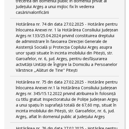
trecerea din domeniul public în domeniul privat al
Județului Argeș a unui mijloc fix în vederea
casării/valorificării
Hotărârea nr. 74 din data 27.02.2025 - Hotărâre pentru
înlocuirea Anexei nr. 1 la Hotărârea Consiliului Județean
Argeș nr.133/25.04.2024 privind constituirea dreptului
de administrare în favoarea Direcției Generale de
Asistență Socială și Protecția Copilului Argeș asupra
unor spații situate în incinta imobilului din Pitești, str.
Garoafelor, nr. 6, jud. Argeș, pentru desfășurarea
activității Unității de Îngrijire la Domiciliu a Persoanelor
Vârstnice ,,Alături de Tine" Pitești
Hotărârea nr. 75 din data 27.02.2025 - Hotărâre pentru
înlocuirea Anexei nr.1 la Hotărârea Consiliului Județean
Argeș nr. 345/15.12.2022 privind atribuirea în folosință
cu titlu gratuit Inspectoratului de Poliție Județean Argeș
a unui spațiu în suprafață totală de 67,60 mp, situat în
incinta imobilului din Pitești, str. Garoafelor, nr. 6, jud.
Argeș, aflat în domeniul public al Județului Argeș
Hotărârea nr. 76 din data 27.02.2025 - Hotărâre pentru