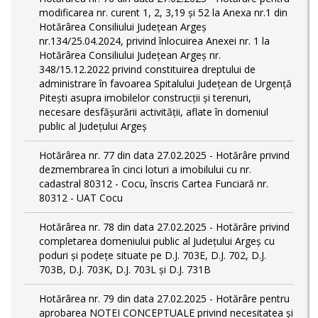
modificarea nr. curent 1, 2, 3,19 și 52 la Anexa nr.1 din
Hotărârea Consiliului Județean Argeș
nr.134/25.04.2024, privind înlocuirea Anexei nr. 1 la
Hotărârea Consiliului Județean Argeș nr.
348/15.12.2022 privind constituirea dreptului de
administrare în favoarea Spitalului Județean de Urgență
Pitești asupra imobilelor construcții și terenuri,
necesare desfășurării activității, aflate în domeniul
public al Județului Argeș
Hotărârea nr. 77 din data 27.02.2025 - Hotărâre privind
dezmembrarea în cinci loturi a imobilului cu nr.
cadastral 80312 - Cocu, înscris Cartea Funciară nr.
80312 - UAT Cocu
Hotărârea nr. 78 din data 27.02.2025 - Hotărâre privind
completarea domeniului public al Judeţului Argeş cu
poduri și podețe situate pe D.J. 703E, D.J. 702, D.J.
703B, D.J. 703K, D.J. 703L și D.J. 731B
Hotărârea nr. 79 din data 27.02.2025 - Hotărâre pentru
aprobarea NOTEI CONCEPTUALE privind necesitatea și