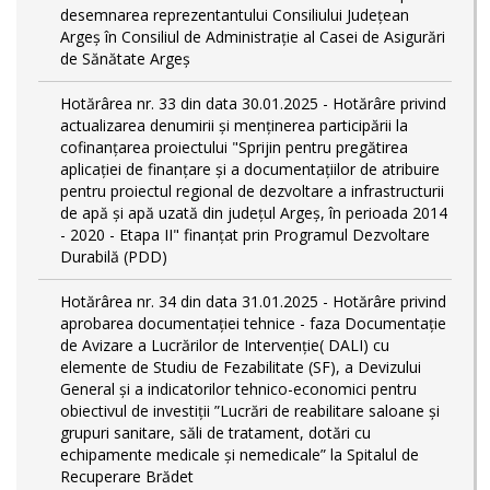
desemnarea reprezentantului Consiliului Județean
Argeș în Consiliul de Administrație al Casei de Asigurări
de Sănătate Argeș
Hotărârea nr. 33 din data 30.01.2025 - Hotărâre privind
actualizarea denumirii și menținerea participării la
cofinanțarea proiectului "Sprijin pentru pregătirea
aplicaţiei de finanţare şi a documentaţiilor de atribuire
pentru proiectul regional de dezvoltare a infrastructurii
de apă şi apă uzată din judeţul Argeş, în perioada 2014
- 2020 - Etapa II" finanțat prin Programul Dezvoltare
Durabilă (PDD)
Hotărârea nr. 34 din data 31.01.2025 - Hotărâre privind
aprobarea documentației tehnice - faza Documentație
de Avizare a Lucrărilor de Intervenție( DALI) cu
elemente de Studiu de Fezabilitate (SF), a Devizului
General și a indicatorilor tehnico-economici pentru
obiectivul de investiții ”Lucrări de reabilitare saloane și
grupuri sanitare, săli de tratament, dotări cu
echipamente medicale și nemedicale” la Spitalul de
Recuperare Brădet