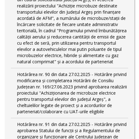
realizării proiectului "Achiziție microbuze destinate
transportului elevilor din Județul Argeș prin finanțare
acordată de AFM", a numărului de microbuze/stații de
încărcare solicitate de fiecare unitate administrativ
teritorială, în cadrul "Programului privind îmbunătățirea
calității aerului și reducerea cantității de emisii de gaze
cu efect de seră, prin utilizarea pentru transportul
elevilor a autovehiculelor mai putin poluante de tipul
microbuzelor electrice, hibride și alimentate cu gaz
natural comprimat" și a acordului de parteneriat
Hotărârea nr. 90 din data 27.02.2025 - Hotărâre privind
modificarea și completarea Hotărârii de Consiliu
Județean nr. 169/27.06.2023 privind aprobarea realizării
proiectului "Achiziționarea de microbuze electrice
pentru transportul elevilor din județul Argeș", a
cheltuielilor legate de proiect și a acordurilor de
parteneriat/colaborare cu UAT-urile eligibile
Hotărârea nr. 91 din data 27.02.2025 - Hotărâre privind
aprobarea Statului de funcţii și a Regulamentului de
organizare și funcționare ale Centrului Județean de