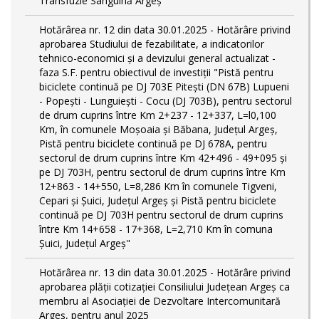
Transfuzie Sanguină Argeș
Hotărârea nr. 12 din data 30.01.2025 - Hotărâre privind
aprobarea Studiului de fezabilitate, a indicatorilor
tehnico-economici și a devizului general actualizat -
faza S.F. pentru obiectivul de investiţii "Pistă pentru
biciclete continuă pe DJ 703E Piteşti (DN 67B) Lupueni
- Popeşti - Lunguieşti - Cocu (DJ 703B), pentru sectorul
de drum cuprins între Km 2+237 - 12+337, L=l0,100
Km, în comunele Moşoaia şi Băbana, Judeţul Argeş,
Pistă pentru biciclete continuă pe DJ 678A, pentru
sectorul de drum cuprins între Km 42+496 - 49+095 și
pe DJ 703H, pentru sectorul de drum cuprins între Km
12+863 - 14+550, L=8,286 Km în comunele Tigveni,
Cepari și Șuici, Judeţul Argeş și Pistă pentru biciclete
continuă pe DJ 703H pentru sectorul de drum cuprins
între Km 14+658 - 17+368, L=2,710 Km în comuna
Șuici, Județul Argeş"
Hotărârea nr. 13 din data 30.01.2025 - Hotărâre privind
aprobarea plății cotizației Consiliului Județean Argeș ca
membru al Asociației de Dezvoltare Intercomunitară
Argeș, pentru anul 2025