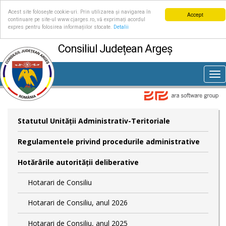
Acest site folosește cookie-uri. Prin utilizarea și navigarea în
Accept
continuare pe site-ul www.cjarges.ro, vă exprimați acordul
expres pentru folosirea informațiilor stocate.
Detalii
Consiliul Județean Argeș
Tog
nav
Statutul Unităţii Administrativ-Teritoriale
Regulamentele privind procedurile administrative
Hotărârile autorităţii deliberative
Hotarari de Consiliu
Hotarari de Consiliu, anul 2026
Hotarari de Consiliu, anul 2025