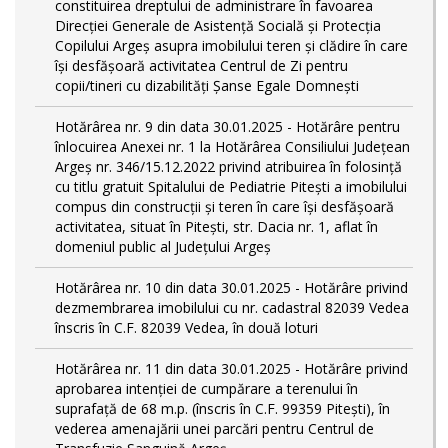
constituirea dreptului de administrare în favoarea
Direcției Generale de Asistență Socială și Protecția
Copilului Argeș asupra imobilului teren și clădire în care
își desfășoară activitatea Centrul de Zi pentru
copii/tineri cu dizabilități Șanse Egale Domnești
Hotărârea nr. 9 din data 30.01.2025 - Hotărâre pentru
înlocuirea Anexei nr. 1 la Hotărârea Consiliului Județean
Argeș nr. 346/15.12.2022 privind atribuirea în folosință
cu titlu gratuit Spitalului de Pediatrie Pitești a imobilului
compus din construcții și teren în care își desfășoară
activitatea, situat în Pitești, str. Dacia nr. 1, aflat în
domeniul public al Județului Argeș
Hotărârea nr. 10 din data 30.01.2025 - Hotărâre privind
dezmembrarea imobilului cu nr. cadastral 82039 Vedea
înscris în C.F. 82039 Vedea, în două loturi
Hotărârea nr. 11 din data 30.01.2025 - Hotărâre privind
aprobarea intenției de cumpărare a terenului în
suprafață de 68 m.p. (înscris în C.F. 99359 Pitești), în
vederea amenajării unei parcări pentru Centrul de