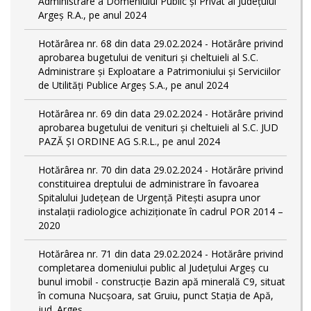
Administrare a Domeniului Public și Privat al Județului
Argeș R.A., pe anul 2024
Hotărârea nr. 68 din data 29.02.2024 - Hotărâre privind
aprobarea bugetului de venituri și cheltuieli al S.C.
Administrare și Exploatare a Patrimoniului și Serviciilor
de Utilități Publice Argeș S.A., pe anul 2024
Hotărârea nr. 69 din data 29.02.2024 - Hotărâre privind
aprobarea bugetului de venituri și cheltuieli al S.C. JUD
PAZĂ ȘI ORDINE AG S.R.L., pe anul 2024
Hotărârea nr. 70 din data 29.02.2024 - Hotărâre privind
constituirea dreptului de administrare în favoarea
Spitalului Județean de Urgență Pitești asupra unor
instalații radiologice achiziționate în cadrul POR 2014 –
2020
Hotărârea nr. 71 din data 29.02.2024 - Hotărâre privind
completarea domeniului public al Judeţului Argeş cu
bunul imobil - construcție Bazin apă minerală C9, situat
în comuna Nucșoara, sat Gruiu, punct Stația de Apă,
jud. Argeș