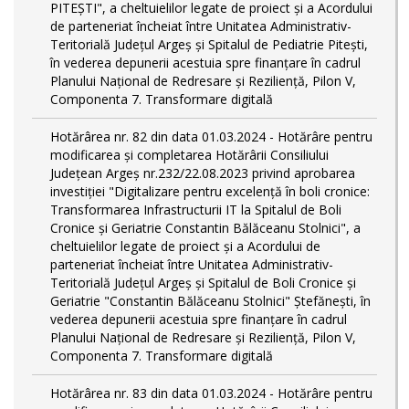
PITEŞTI", a cheltuielilor legate de proiect și a Acordului
de parteneriat încheiat între Unitatea Administrativ-
Teritorială Județul Argeș și Spitalul de Pediatrie Pitești,
în vederea depunerii acestuia spre finanțare în cadrul
Planului Național de Redresare și Reziliență, Pilon V,
Componenta 7. Transformare digitală
Hotărârea nr. 82 din data 01.03.2024 - Hotărâre pentru
modificarea și completarea Hotărârii Consiliului
Județean Argeș nr.232/22.08.2023 privind aprobarea
investiției "Digitalizare pentru excelență în boli cronice:
Transformarea Infrastructurii IT la Spitalul de Boli
Cronice și Geriatrie Constantin Bălăceanu Stolnici", a
cheltuielilor legate de proiect și a Acordului de
parteneriat încheiat între Unitatea Administrativ-
Teritorială Județul Argeș și Spitalul de Boli Cronice și
Geriatrie "Constantin Bălăceanu Stolnici" Ștefănești, în
vederea depunerii acestuia spre finanțare în cadrul
Planului Național de Redresare și Reziliență, Pilon V,
Componenta 7. Transformare digitală
Hotărârea nr. 83 din data 01.03.2024 - Hotărâre pentru