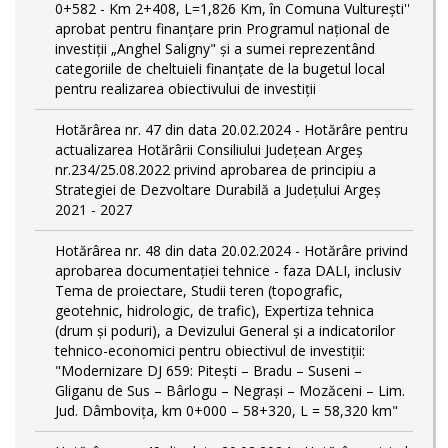
0+582 - Km 2+408, L=1,826 Km, în Comuna Vulturești''
aprobat pentru finanțare prin Programul național de
investiții „Anghel Saligny" și a sumei reprezentând
categoriile de cheltuieli finanțate de la bugetul local
pentru realizarea obiectivului de investiții
Hotărârea nr. 47 din data 20.02.2024 - Hotărâre pentru
actualizarea Hotărârii Consiliului Județean Argeș
nr.234/25.08.2022 privind aprobarea de principiu a
Strategiei de Dezvoltare Durabilă a Județului Argeș
2021 - 2027
Hotărârea nr. 48 din data 20.02.2024 - Hotărâre privind
aprobarea documentației tehnice - faza DALI, inclusiv
Tema de proiectare, Studii teren (topografic,
geotehnic, hidrologic, de trafic), Expertiza tehnica
(drum și poduri), a Devizului General și a indicatorilor
tehnico-economici pentru obiectivul de investiții:
"Modernizare DJ 659: Pitești – Bradu – Suseni –
Gliganu de Sus – Bârlogu – Negrași – Mozăceni – Lim.
Jud. Dâmboviţa, km 0+000 – 58+320, L = 58,320 km"