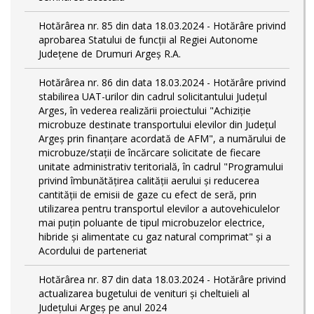
Hotărârea nr. 85 din data 18.03.2024 - Hotărâre privind
aprobarea Statului de funcţii al Regiei Autonome
Județene de Drumuri Argeș R.A.
Hotărârea nr. 86 din data 18.03.2024 - Hotărâre privind
stabilirea UAT-urilor din cadrul solicitantului Județul
Arges, în vederea realizării proiectului "Achiziție
microbuze destinate transportului elevilor din Județul
Argeș prin finanțare acordată de AFM", a numărului de
microbuze/stații de încărcare solicitate de fiecare
unitate administrativ teritorială, în cadrul "Programului
privind îmbunătățirea calității aerului și reducerea
cantității de emisii de gaze cu efect de seră, prin
utilizarea pentru transportul elevilor a autovehiculelor
mai puțin poluante de tipul microbuzelor electrice,
hibride și alimentate cu gaz natural comprimat" și a
Acordului de parteneriat
Hotărârea nr. 87 din data 18.03.2024 - Hotărâre privind
actualizarea bugetului de venituri și cheltuieli al
Județului Argeș pe anul 2024