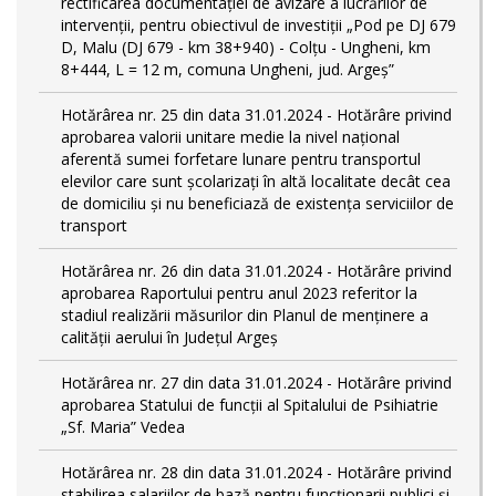
rectificarea documentației de avizare a lucrărilor de
intervenții, pentru obiectivul de investiții „Pod pe DJ 679
D, Malu (DJ 679 - km 38+940) - Colțu - Ungheni, km
8+444, L = 12 m, comuna Ungheni, jud. Argeș”
Hotărârea nr. 25 din data 31.01.2024 - Hotărâre privind
aprobarea valorii unitare medie la nivel național
aferentă sumei forfetare lunare pentru transportul
elevilor care sunt şcolarizați în altă localitate decât cea
de domiciliu şi nu beneficiază de existența serviciilor de
transport
Hotărârea nr. 26 din data 31.01.2024 - Hotărâre privind
aprobarea Raportului pentru anul 2023 referitor la
stadiul realizării măsurilor din Planul de menținere a
calității aerului în Județul Argeș
Hotărârea nr. 27 din data 31.01.2024 - Hotărâre privind
aprobarea Statului de funcţii al Spitalului de Psihiatrie
„Sf. Maria” Vedea
Hotărârea nr. 28 din data 31.01.2024 - Hotărâre privind
stabilirea salariilor de bază pentru funcționarii publici și