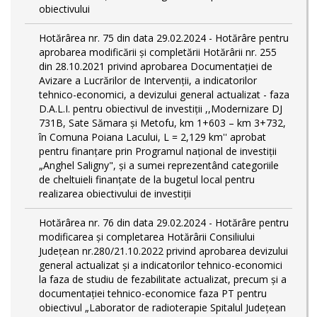
obiectivului
Hotărârea nr. 75 din data 29.02.2024 - Hotărâre pentru
aprobarea modificării şi completării Hotărârii nr. 255
din 28.10.2021 privind aprobarea Documentației de
Avizare a Lucrărilor de Intervenții, a indicatorilor
tehnico-economici, a devizului general actualizat - faza
D.A.L.I. pentru obiectivul de investiţii ,,Modernizare DJ
731B, Sate Sămara și Metofu, km 1+603 – km 3+732,
în Comuna Poiana Lacului, L = 2,129 km'' aprobat
pentru finanțare prin Programul național de investiții
„Anghel Saligny", și a sumei reprezentând categoriile
de cheltuieli finanțate de la bugetul local pentru
realizarea obiectivului de investiții
Hotărârea nr. 76 din data 29.02.2024 - Hotărâre pentru
modificarea și completarea Hotărârii Consiliului
Județean nr.280/21.10.2022 privind aprobarea devizului
general actualizat și a indicatorilor tehnico-economici
la faza de studiu de fezabilitate actualizat, precum și a
documentației tehnico-economice faza PT pentru
obiectivul „Laborator de radioterapie Spitalul Județean