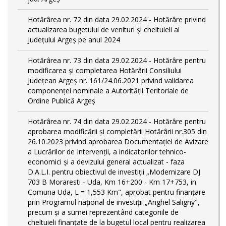
Hotărârea nr. 72 din data 29.02.2024 - Hotărâre privind
actualizarea bugetului de venituri și cheltuieli al
Județului Argeș pe anul 2024
Hotărârea nr. 73 din data 29.02.2024 - Hotărâre pentru
modificarea și completarea Hotărârii Consiliului
Județean Argeș nr. 161/24.06.2021 privind validarea
componenței nominale a Autorității Teritoriale de
Ordine Publică Argeș
Hotărârea nr. 74 din data 29.02.2024 - Hotărâre pentru
aprobarea modificării şi completării Hotărârii nr.305 din
26.10.2023 privind aprobarea Documentației de Avizare
a Lucrărilor de Intervenții, a indicatorilor tehnico-
economici și a devizului general actualizat - faza
D.A.L.I. pentru obiectivul de investiţii „Modernizare DJ
703 B Moraresti - Uda, Km 16+200 - Km 17+753, in
Comuna Uda, L = 1,553 Km", aprobat pentru finanțare
prin Programul național de investiții „Anghel Saligny",
precum și a sumei reprezentând categoriile de
cheltuieli finanțate de la bugetul local pentru realizarea