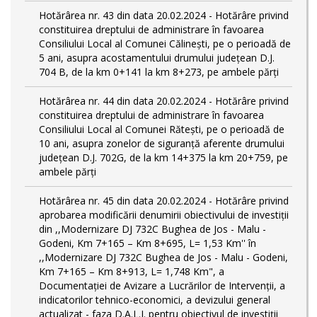
Hotărârea nr. 43 din data 20.02.2024 - Hotărâre privind
constituirea dreptului de administrare în favoarea
Consiliului Local al Comunei Călinești, pe o perioadă de
5 ani, asupra acostamentului drumului județean D.J.
704 B, de la km 0+141 la km 8+273, pe ambele părți
Hotărârea nr. 44 din data 20.02.2024 - Hotărâre privind
constituirea dreptului de administrare în favoarea
Consiliului Local al Comunei Rătești, pe o perioadă de
10 ani, asupra zonelor de siguranță aferente drumului
județean D.J. 702G, de la km 14+375 la km 20+759, pe
ambele părți
Hotărârea nr. 45 din data 20.02.2024 - Hotărâre privind
aprobarea modificării denumirii obiectivului de investiții
din ,,Modernizare DJ 732C Bughea de Jos - Malu -
Godeni, Km 7+165 – Km 8+695, L= 1,53 Km'' în
,,Modernizare DJ 732C Bughea de Jos - Malu - Godeni,
Km 7+165 – Km 8+913, L= 1,748 Km", a
Documentației de Avizare a Lucrărilor de Intervenții, a
indicatorilor tehnico-economici, a devizului general
actualizat - faza D.A.L.I. pentru obiectivul de investiţii