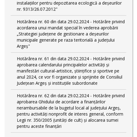
instalațiilor pentru depozitarea ecologică a deșeurilor
nr. 9313/26.07.2012"
Hotărârea nr. 60 din data 29.02.2024 - Hotărâre privind
acordarea unui mandat special în vederea aprobării
„Strategiei județene de gestionare a deșeurilor
municipale generate pe raza teritorială a județului
Argeș"
Hotărârea nr. 61 din data 29.02.2024 - Hotărâre privind
aprobarea calendarului principalelor activităţi şi
manifestări cultural-artistice, ştiinţifice şi sportive pe
anul 2024, ce vor fi organizate şi sprijinite de Consiliul
Judeţean Argeş şi instituţiile subordonate
Hotărârea nr. 62 din data 29.02.2024 - Hotărâre privind
aprobarea Ghidului de acordare a finanţărilor
nerambursabile de la bugetul local al județului Argeș,
pentru activităţi nonprofit de interes general, conform
Legii nr. 350/2005 (unități de cult) și alocarea sumei
pentru aceste finanțări