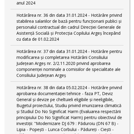
anul 2024
Hotărârea nr. 36 din data 31.01.2024 - Hotărâre privind
stabilirea salariilor de bază pentru funcționarii publici și
personalul contractual din cadrul Direcției Generale de
Asistență Socială și Protecția Copilului Argeş începând
cu data de 01.02.2024
Hotărârea nr. 37 din data 31.01.2024 - Hotărâre pentru
modificarea și completarea Hotărârii Consiliului
Județean Argeș nr. 2/2.11.2020 privind aprobarea
componenței nominale a comisiilor de specialitate ale
Consiliului Județean Argeș
Hotărârea nr. 38 din data 05.02.2024 - Hotărâre privind
aprobarea documentației tehnice - faza PT, Deviz
General și devize pe cheltuieli eligibile și neeligibile,
Bugetul proiectului, Studiu privind imunizarea climatică
și Studiul Do No Significat Harm (Evaluarea respectării
principiului Do No Significat Harm) pentru obiectivul de
investiții: "Modernizare DJ 679 : Păduroiu (DN 67 B) -
Lipia - Popești - Lunca Corbului - Pădureţi - Ciești -