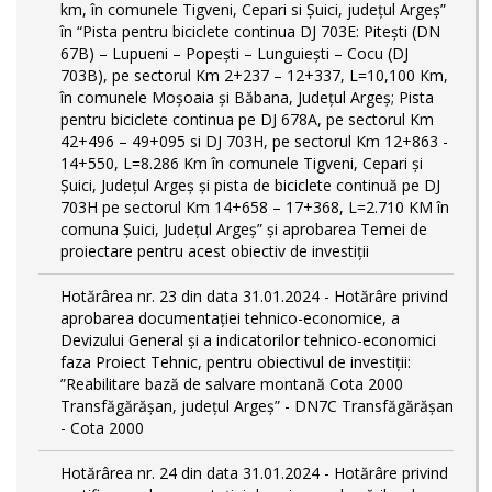
km, în comunele Tigveni, Cepari si Șuici, județul Argeș”
în “Pista pentru biciclete continua DJ 703E: Pitești (DN
67B) – Lupueni – Popești – Lunguiești – Cocu (DJ
703B), pe sectorul Km 2+237 – 12+337, L=10,100 Km,
în comunele Moșoaia și Băbana, Județul Argeș; Pista
pentru biciclete continua pe DJ 678A, pe sectorul Km
42+496 – 49+095 si DJ 703H, pe sectorul Km 12+863 -
14+550, L=8.286 Km în comunele Tigveni, Cepari și
Șuici, Județul Argeș și pista de biciclete continuă pe DJ
703H pe sectorul Km 14+658 – 17+368, L=2.710 KM în
comuna Șuici, Județul Argeș” şi aprobarea Temei de
proiectare pentru acest obiectiv de investiţii
Hotărârea nr. 23 din data 31.01.2024 - Hotărâre privind
aprobarea documentației tehnico-economice, a
Devizului General și a indicatorilor tehnico-economici
faza Proiect Tehnic, pentru obiectivul de investiții:
”Reabilitare bază de salvare montană Cota 2000
Transfăgărășan, județul Argeș” - DN7C Transfăgărășan
- Cota 2000
Hotărârea nr. 24 din data 31.01.2024 - Hotărâre privind