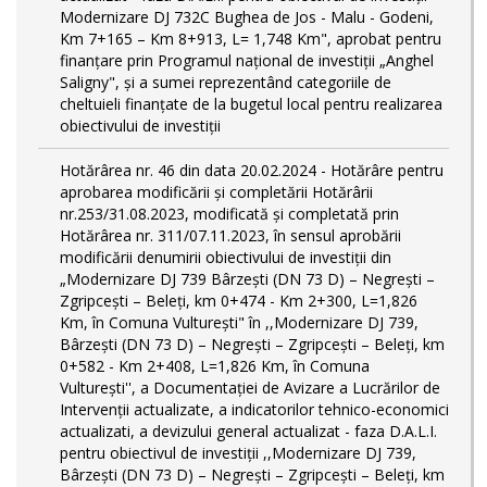
Modernizare DJ 732C Bughea de Jos - Malu - Godeni,
Km 7+165 – Km 8+913, L= 1,748 Km", aprobat pentru
finanțare prin Programul național de investiții „Anghel
Saligny", și a sumei reprezentând categoriile de
cheltuieli finanțate de la bugetul local pentru realizarea
obiectivului de investiții
Hotărârea nr. 46 din data 20.02.2024 - Hotărâre pentru
aprobarea modificării şi completării Hotărârii
nr.253/31.08.2023, modificată și completată prin
Hotărârea nr. 311/07.11.2023, în sensul aprobării
modificării denumirii obiectivului de investiții din
„Modernizare DJ 739 Bârzeşti (DN 73 D) – Negrești –
Zgripcești – Beleți, km 0+474 - Km 2+300, L=1,826
Km, în Comuna Vulturești" în ,,Modernizare DJ 739,
Bârzeşti (DN 73 D) – Negrești – Zgripcești – Beleți, km
0+582 - Km 2+408, L=1,826 Km, în Comuna
Vulturești'', a Documentației de Avizare a Lucrărilor de
Intervenții actualizate, a indicatorilor tehnico-economici
actualizati, a devizului general actualizat - faza D.A.L.I.
pentru obiectivul de investiţii ,,Modernizare DJ 739,
Bârzeşti (DN 73 D) – Negrești – Zgripcești – Beleți, km