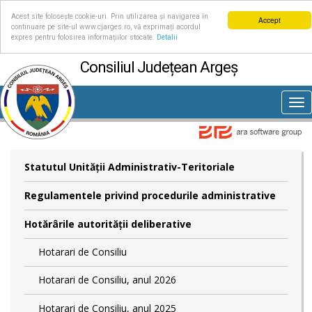
Acest site folosește cookie-uri. Prin utilizarea și navigarea în
Accept
continuare pe site-ul www.cjarges.ro, vă exprimați acordul
expres pentru folosirea informațiilor stocate.
Detalii
Consiliul Județean Argeș
Tog
nav
Statutul Unităţii Administrativ-Teritoriale
Regulamentele privind procedurile administrative
Hotărârile autorităţii deliberative
Hotarari de Consiliu
Hotarari de Consiliu, anul 2026
Hotarari de Consiliu, anul 2025