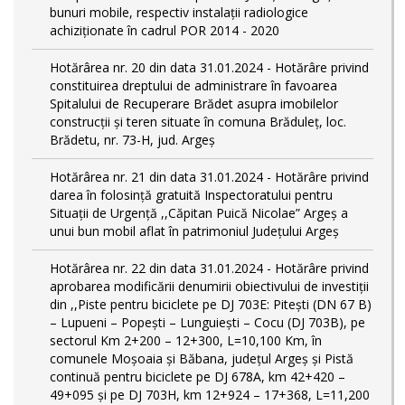
bunuri mobile, respectiv instalații radiologice
achiziționate în cadrul POR 2014 - 2020
Hotărârea nr. 20 din data 31.01.2024 - Hotărâre privind
constituirea dreptului de administrare în favoarea
Spitalului de Recuperare Brădet asupra imobilelor
construcții și teren situate în comuna Brăduleț, loc.
Brădetu, nr. 73-H, jud. Argeș
Hotărârea nr. 21 din data 31.01.2024 - Hotărâre privind
darea în folosință gratuită Inspectoratului pentru
Situații de Urgență ,,Căpitan Puică Nicolae” Argeș a
unui bun mobil aflat în patrimoniul Județului Argeș
Hotărârea nr. 22 din data 31.01.2024 - Hotărâre privind
aprobarea modificării denumirii obiectivului de investiții
din ,,Piste pentru biciclete pe DJ 703E: Pitești (DN 67 B)
– Lupueni – Popești – Lunguiești – Cocu (DJ 703B), pe
sectorul Km 2+200 – 12+300, L=10,100 Km, în
comunele Moșoaia și Băbana, judeţul Argeș și Pistă
continuă pentru biciclete pe DJ 678A, km 42+420 –
49+095 și pe DJ 703H, km 12+924 – 17+368, L=11,200