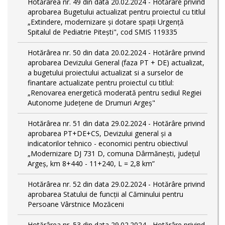
Hotărârea nr. 49 din data 20.02.2024 - Hotărâre privind
aprobarea Bugetului actualizat pentru proiectul cu titlul
„Extindere, modernizare și dotare spații Urgență
Spitalul de Pediatrie Pitești", cod SMIS 119335
Hotărârea nr. 50 din data 20.02.2024 - Hotărâre privind
aprobarea Devizului General (faza PT + DE) actualizat,
a bugetului proiectului actualizat si a surselor de
finantare actualizate pentru proiectul cu titlul:
„Renovarea energetică moderată pentru sediul Regiei
Autonome Județene de Drumuri Argeș"
Hotărârea nr. 51 din data 29.02.2024 - Hotărâre privind
aprobarea PT+DE+CS, Devizului general și a
indicatorilor tehnico - economici pentru obiectivul
„Modernizare DJ 731 D, comuna Dârmănești, județul
Argeș, km 8+440 - 11+240, L = 2,8 km”
Hotărârea nr. 52 din data 29.02.2024 - Hotărâre privind
aprobarea Statului de funcţii al Căminului pentru
Persoane Vârstnice Mozăceni
Hotărârea nr. 53 din data 29.02.2024 - Hotărâre privind