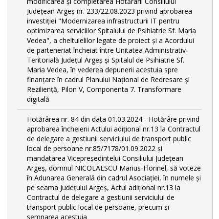
modificarea și completarea Hotărârii Consiliului
Județean Argeș nr. 233/22.08.2023 privind aprobarea
investiției "Modernizarea infrastructurii IT pentru
optimizarea serviciilor Spitalului de Psihiatrie Sf. Maria
Vedea", a cheltuielilor legate de proiect și a Acordului
de parteneriat încheiat între Unitatea Administrativ-
Teritorială Județul Argeș și Spitalul de Psihiatrie Sf.
Maria Vedea, în vederea depunerii acestuia spre
finanțare în cadrul Planului Național de Redresare și
Reziliență, Pilon V, Componenta 7. Transformare
digitală
Hotărârea nr. 84 din data 01.03.2024 - Hotărâre privind
aprobarea încheierii Actului adițional nr.13 la Contractul
de delegare a gestiunii serviciului de transport public
local de persoane nr.85/7178/01.09.2022 și
mandatarea Vicepreședintelui Consiliului Județean
Argeș, domnul NICOLAESCU Marius-Florinel, să voteze
în Adunarea Generală din cadrul Asociației, în numele și
pe seama Județului Argeș, Actul adițional nr.13 la
Contractul de delegare a gestiunii serviciului de
transport public local de persoane, precum și
semnarea acestuia