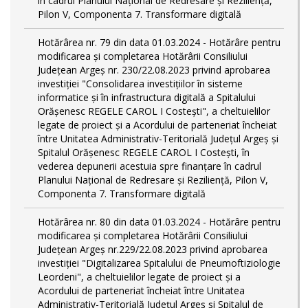
în cadrul Planului Național de Redresare și Reziliență,
Pilon V, Componenta 7. Transformare digitală
Hotărârea nr. 79 din data 01.03.2024 - Hotărâre pentru
modificarea și completarea Hotărârii Consiliului
Județean Argeș nr. 230/22.08.2023 privind aprobarea
investiției "Consolidarea investițiilor în sisteme
informatice și în infrastructura digitală a Spitalului
Orășenesc REGELE CAROL I Costești", a cheltuielilor
legate de proiect și a Acordului de parteneriat încheiat
între Unitatea Administrativ-Teritorială Județul Argeș și
Spitalul Orășenesc REGELE CAROL I Costești, în
vederea depunerii acestuia spre finanțare în cadrul
Planului Național de Redresare și Reziliență, Pilon V,
Componenta 7. Transformare digitală
Hotărârea nr. 80 din data 01.03.2024 - Hotărâre pentru
modificarea și completarea Hotărârii Consiliului
Județean Argeș nr.229/22.08.2023 privind aprobarea
investiției "Digitalizarea Spitalului de Pneumoftiziologie
Leordeni", a cheltuielilor legate de proiect și a
Acordului de parteneriat încheiat între Unitatea
Administrativ-Teritorială Județul Argeș și Spitalul de