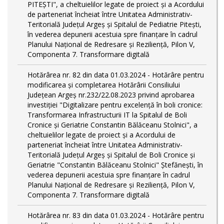
PITEŞTI", a cheltuielilor legate de proiect și a Acordului
de parteneriat încheiat între Unitatea Administrativ-
Teritorială Județul Argeș și Spitalul de Pediatrie Pitești,
în vederea depunerii acestuia spre finanțare în cadrul
Planului Național de Redresare și Reziliență, Pilon V,
Componenta 7. Transformare digitală
Hotărârea nr. 82 din data 01.03.2024 - Hotărâre pentru
modificarea și completarea Hotărârii Consiliului
Județean Argeș nr.232/22.08.2023 privind aprobarea
investiției "Digitalizare pentru excelență în boli cronice:
Transformarea Infrastructurii IT la Spitalul de Boli
Cronice și Geriatrie Constantin Bălăceanu Stolnici", a
cheltuielilor legate de proiect și a Acordului de
parteneriat încheiat între Unitatea Administrativ-
Teritorială Județul Argeș și Spitalul de Boli Cronice și
Geriatrie "Constantin Bălăceanu Stolnici" Ștefănești, în
vederea depunerii acestuia spre finanțare în cadrul
Planului Național de Redresare și Reziliență, Pilon V,
Componenta 7. Transformare digitală
Hotărârea nr. 83 din data 01.03.2024 - Hotărâre pentru