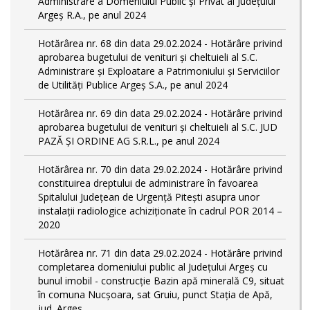
Administrare a Domeniului Public și Privat al Județului
Argeș R.A., pe anul 2024
Hotărârea nr. 68 din data 29.02.2024 - Hotărâre privind
aprobarea bugetului de venituri și cheltuieli al S.C.
Administrare și Exploatare a Patrimoniului și Serviciilor
de Utilități Publice Argeș S.A., pe anul 2024
Hotărârea nr. 69 din data 29.02.2024 - Hotărâre privind
aprobarea bugetului de venituri și cheltuieli al S.C. JUD
PAZĂ ȘI ORDINE AG S.R.L., pe anul 2024
Hotărârea nr. 70 din data 29.02.2024 - Hotărâre privind
constituirea dreptului de administrare în favoarea
Spitalului Județean de Urgență Pitești asupra unor
instalații radiologice achiziționate în cadrul POR 2014 –
2020
Hotărârea nr. 71 din data 29.02.2024 - Hotărâre privind
completarea domeniului public al Judeţului Argeş cu
bunul imobil - construcție Bazin apă minerală C9, situat
în comuna Nucșoara, sat Gruiu, punct Stația de Apă,
jud. Argeș