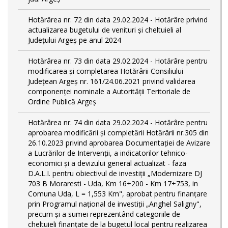
Hotărârea nr. 72 din data 29.02.2024 - Hotărâre privind
actualizarea bugetului de venituri și cheltuieli al
Județului Argeș pe anul 2024
Hotărârea nr. 73 din data 29.02.2024 - Hotărâre pentru
modificarea și completarea Hotărârii Consiliului
Județean Argeș nr. 161/24.06.2021 privind validarea
componenței nominale a Autorității Teritoriale de
Ordine Publică Argeș
Hotărârea nr. 74 din data 29.02.2024 - Hotărâre pentru
aprobarea modificării şi completării Hotărârii nr.305 din
26.10.2023 privind aprobarea Documentației de Avizare
a Lucrărilor de Intervenții, a indicatorilor tehnico-
economici și a devizului general actualizat - faza
D.A.L.I. pentru obiectivul de investiţii „Modernizare DJ
703 B Moraresti - Uda, Km 16+200 - Km 17+753, in
Comuna Uda, L = 1,553 Km", aprobat pentru finanțare
prin Programul național de investiții „Anghel Saligny",
precum și a sumei reprezentând categoriile de
cheltuieli finanțate de la bugetul local pentru realizarea