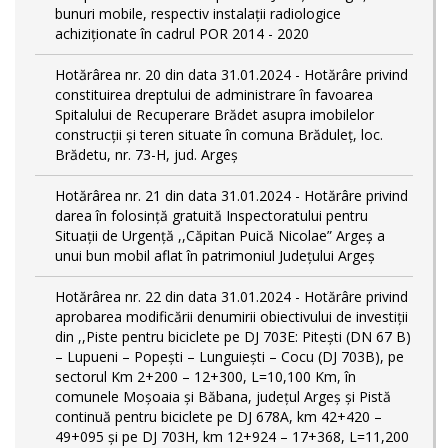
bunuri mobile, respectiv instalații radiologice
achiziționate în cadrul POR 2014 - 2020
Hotărârea nr. 20 din data 31.01.2024 - Hotărâre privind
constituirea dreptului de administrare în favoarea
Spitalului de Recuperare Brădet asupra imobilelor
construcții și teren situate în comuna Brăduleț, loc.
Brădetu, nr. 73-H, jud. Argeș
Hotărârea nr. 21 din data 31.01.2024 - Hotărâre privind
darea în folosință gratuită Inspectoratului pentru
Situații de Urgență ,,Căpitan Puică Nicolae” Argeș a
unui bun mobil aflat în patrimoniul Județului Argeș
Hotărârea nr. 22 din data 31.01.2024 - Hotărâre privind
aprobarea modificării denumirii obiectivului de investiții
din ,,Piste pentru biciclete pe DJ 703E: Pitești (DN 67 B)
– Lupueni – Popești – Lunguiești – Cocu (DJ 703B), pe
sectorul Km 2+200 – 12+300, L=10,100 Km, în
comunele Moșoaia și Băbana, judeţul Argeș și Pistă
continuă pentru biciclete pe DJ 678A, km 42+420 –
49+095 și pe DJ 703H, km 12+924 – 17+368, L=11,200