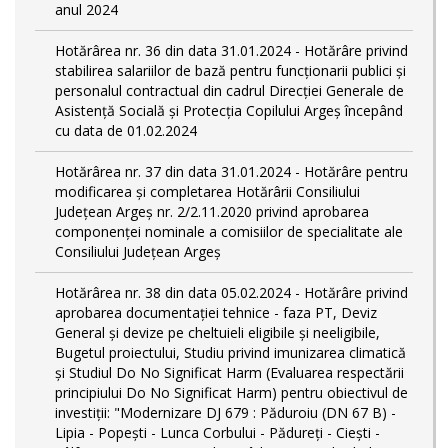
anul 2024
Hotărârea nr. 36 din data 31.01.2024 - Hotărâre privind
stabilirea salariilor de bază pentru funcționarii publici și
personalul contractual din cadrul Direcției Generale de
Asistență Socială și Protecția Copilului Argeş începând
cu data de 01.02.2024
Hotărârea nr. 37 din data 31.01.2024 - Hotărâre pentru
modificarea și completarea Hotărârii Consiliului
Județean Argeș nr. 2/2.11.2020 privind aprobarea
componenței nominale a comisiilor de specialitate ale
Consiliului Județean Argeș
Hotărârea nr. 38 din data 05.02.2024 - Hotărâre privind
aprobarea documentației tehnice - faza PT, Deviz
General și devize pe cheltuieli eligibile și neeligibile,
Bugetul proiectului, Studiu privind imunizarea climatică
și Studiul Do No Significat Harm (Evaluarea respectării
principiului Do No Significat Harm) pentru obiectivul de
investiții: "Modernizare DJ 679 : Păduroiu (DN 67 B) -
Lipia - Popești - Lunca Corbului - Pădureţi - Ciești -