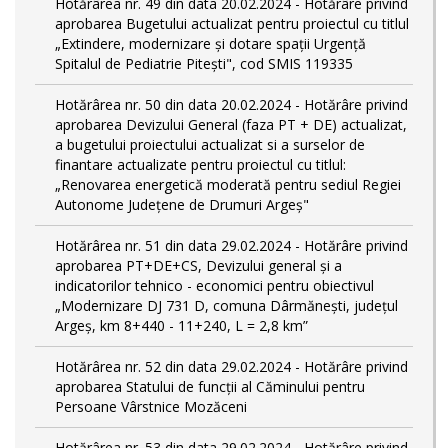
Hotărârea nr. 49 din data 20.02.2024 - Hotărâre privind
aprobarea Bugetului actualizat pentru proiectul cu titlul
„Extindere, modernizare și dotare spații Urgență
Spitalul de Pediatrie Pitești", cod SMIS 119335
Hotărârea nr. 50 din data 20.02.2024 - Hotărâre privind
aprobarea Devizului General (faza PT + DE) actualizat,
a bugetului proiectului actualizat si a surselor de
finantare actualizate pentru proiectul cu titlul:
„Renovarea energetică moderată pentru sediul Regiei
Autonome Județene de Drumuri Argeș"
Hotărârea nr. 51 din data 29.02.2024 - Hotărâre privind
aprobarea PT+DE+CS, Devizului general și a
indicatorilor tehnico - economici pentru obiectivul
„Modernizare DJ 731 D, comuna Dârmănești, județul
Argeș, km 8+440 - 11+240, L = 2,8 km”
Hotărârea nr. 52 din data 29.02.2024 - Hotărâre privind
aprobarea Statului de funcţii al Căminului pentru
Persoane Vârstnice Mozăceni
Hotărârea nr. 53 din data 29.02.2024 - Hotărâre privind