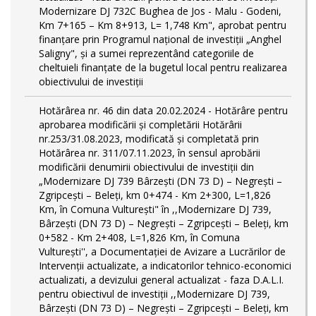
Modernizare DJ 732C Bughea de Jos - Malu - Godeni,
Km 7+165 – Km 8+913, L= 1,748 Km", aprobat pentru
finanțare prin Programul național de investiții „Anghel
Saligny", și a sumei reprezentând categoriile de
cheltuieli finanțate de la bugetul local pentru realizarea
obiectivului de investiții
Hotărârea nr. 46 din data 20.02.2024 - Hotărâre pentru
aprobarea modificării şi completării Hotărârii
nr.253/31.08.2023, modificată și completată prin
Hotărârea nr. 311/07.11.2023, în sensul aprobării
modificării denumirii obiectivului de investiții din
„Modernizare DJ 739 Bârzeşti (DN 73 D) – Negrești –
Zgripcești – Beleți, km 0+474 - Km 2+300, L=1,826
Km, în Comuna Vulturești" în ,,Modernizare DJ 739,
Bârzeşti (DN 73 D) – Negrești – Zgripcești – Beleți, km
0+582 - Km 2+408, L=1,826 Km, în Comuna
Vulturești'', a Documentației de Avizare a Lucrărilor de
Intervenții actualizate, a indicatorilor tehnico-economici
actualizati, a devizului general actualizat - faza D.A.L.I.
pentru obiectivul de investiţii ,,Modernizare DJ 739,
Bârzeşti (DN 73 D) – Negrești – Zgripcești – Beleți, km