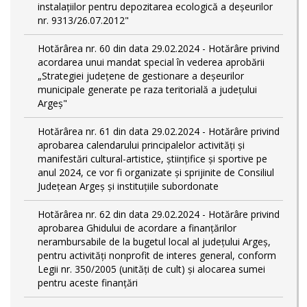
instalațiilor pentru depozitarea ecologică a deșeurilor
nr. 9313/26.07.2012"
Hotărârea nr. 60 din data 29.02.2024 - Hotărâre privind
acordarea unui mandat special în vederea aprobării
„Strategiei județene de gestionare a deșeurilor
municipale generate pe raza teritorială a județului
Argeș"
Hotărârea nr. 61 din data 29.02.2024 - Hotărâre privind
aprobarea calendarului principalelor activităţi şi
manifestări cultural-artistice, ştiinţifice şi sportive pe
anul 2024, ce vor fi organizate şi sprijinite de Consiliul
Judeţean Argeş şi instituţiile subordonate
Hotărârea nr. 62 din data 29.02.2024 - Hotărâre privind
aprobarea Ghidului de acordare a finanţărilor
nerambursabile de la bugetul local al județului Argeș,
pentru activităţi nonprofit de interes general, conform
Legii nr. 350/2005 (unități de cult) și alocarea sumei
pentru aceste finanțări