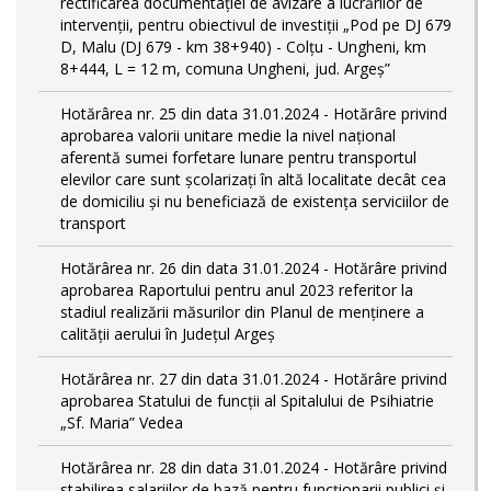
rectificarea documentației de avizare a lucrărilor de
intervenții, pentru obiectivul de investiții „Pod pe DJ 679
D, Malu (DJ 679 - km 38+940) - Colțu - Ungheni, km
8+444, L = 12 m, comuna Ungheni, jud. Argeș”
Hotărârea nr. 25 din data 31.01.2024 - Hotărâre privind
aprobarea valorii unitare medie la nivel național
aferentă sumei forfetare lunare pentru transportul
elevilor care sunt şcolarizați în altă localitate decât cea
de domiciliu şi nu beneficiază de existența serviciilor de
transport
Hotărârea nr. 26 din data 31.01.2024 - Hotărâre privind
aprobarea Raportului pentru anul 2023 referitor la
stadiul realizării măsurilor din Planul de menținere a
calității aerului în Județul Argeș
Hotărârea nr. 27 din data 31.01.2024 - Hotărâre privind
aprobarea Statului de funcţii al Spitalului de Psihiatrie
„Sf. Maria” Vedea
Hotărârea nr. 28 din data 31.01.2024 - Hotărâre privind
stabilirea salariilor de bază pentru funcționarii publici și