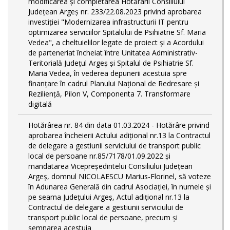
modificarea și completarea Hotărârii Consiliului
Județean Argeș nr. 233/22.08.2023 privind aprobarea
investiției "Modernizarea infrastructurii IT pentru
optimizarea serviciilor Spitalului de Psihiatrie Sf. Maria
Vedea", a cheltuielilor legate de proiect și a Acordului
de parteneriat încheiat între Unitatea Administrativ-
Teritorială Județul Argeș și Spitalul de Psihiatrie Sf.
Maria Vedea, în vederea depunerii acestuia spre
finanțare în cadrul Planului Național de Redresare și
Reziliență, Pilon V, Componenta 7. Transformare
digitală
Hotărârea nr. 84 din data 01.03.2024 - Hotărâre privind
aprobarea încheierii Actului adițional nr.13 la Contractul
de delegare a gestiunii serviciului de transport public
local de persoane nr.85/7178/01.09.2022 și
mandatarea Vicepreședintelui Consiliului Județean
Argeș, domnul NICOLAESCU Marius-Florinel, să voteze
în Adunarea Generală din cadrul Asociației, în numele și
pe seama Județului Argeș, Actul adițional nr.13 la
Contractul de delegare a gestiunii serviciului de
transport public local de persoane, precum și
semnarea acestuia