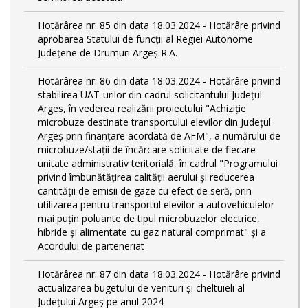
Hotărârea nr. 85 din data 18.03.2024 - Hotărâre privind
aprobarea Statului de funcţii al Regiei Autonome
Județene de Drumuri Argeș R.A.
Hotărârea nr. 86 din data 18.03.2024 - Hotărâre privind
stabilirea UAT-urilor din cadrul solicitantului Județul
Arges, în vederea realizării proiectului "Achiziție
microbuze destinate transportului elevilor din Județul
Argeș prin finanțare acordată de AFM", a numărului de
microbuze/stații de încărcare solicitate de fiecare
unitate administrativ teritorială, în cadrul "Programului
privind îmbunătățirea calității aerului și reducerea
cantității de emisii de gaze cu efect de seră, prin
utilizarea pentru transportul elevilor a autovehiculelor
mai puțin poluante de tipul microbuzelor electrice,
hibride și alimentate cu gaz natural comprimat" și a
Acordului de parteneriat
Hotărârea nr. 87 din data 18.03.2024 - Hotărâre privind
actualizarea bugetului de venituri și cheltuieli al
Județului Argeș pe anul 2024