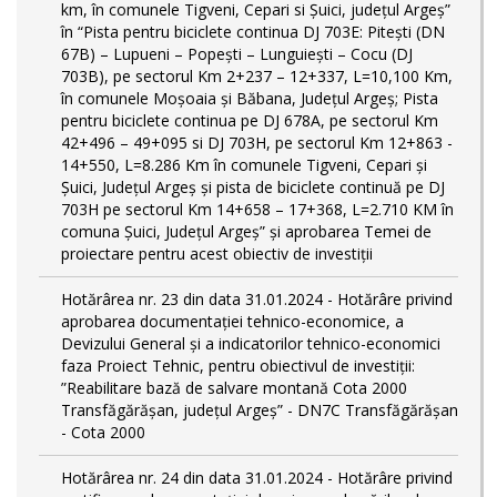
km, în comunele Tigveni, Cepari si Șuici, județul Argeș”
în “Pista pentru biciclete continua DJ 703E: Pitești (DN
67B) – Lupueni – Popești – Lunguiești – Cocu (DJ
703B), pe sectorul Km 2+237 – 12+337, L=10,100 Km,
în comunele Moșoaia și Băbana, Județul Argeș; Pista
pentru biciclete continua pe DJ 678A, pe sectorul Km
42+496 – 49+095 si DJ 703H, pe sectorul Km 12+863 -
14+550, L=8.286 Km în comunele Tigveni, Cepari și
Șuici, Județul Argeș și pista de biciclete continuă pe DJ
703H pe sectorul Km 14+658 – 17+368, L=2.710 KM în
comuna Șuici, Județul Argeș” şi aprobarea Temei de
proiectare pentru acest obiectiv de investiţii
Hotărârea nr. 23 din data 31.01.2024 - Hotărâre privind
aprobarea documentației tehnico-economice, a
Devizului General și a indicatorilor tehnico-economici
faza Proiect Tehnic, pentru obiectivul de investiții:
”Reabilitare bază de salvare montană Cota 2000
Transfăgărășan, județul Argeș” - DN7C Transfăgărășan
- Cota 2000
Hotărârea nr. 24 din data 31.01.2024 - Hotărâre privind