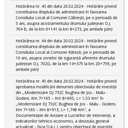
Hotărârea nr. 43 din data 20.02.2024 - Hotărâre privind
constituirea dreptului de administrare în favoarea
Consiliului Local al Comunei Călinești, pe o perioadă de
5 ani, asupra acostamentului drumului județean D.J.
704 B, de la km 0+141 la km 8+273, pe ambele părți
Hotărârea nr. 44 din data 20.02.2024 - Hotărâre privind
constituirea dreptului de administrare în favoarea
Consiliului Local al Comunei Rătești, pe o perioadă de
10 ani, asupra zonelor de siguranță aferente drumului
județean D.J. 702G, de la km 14+375 la km 20+759, pe
ambele părți
Hotărârea nr. 45 din data 20.02.2024 - Hotărâre privind
aprobarea modificării denumirii obiectivului de investiții
din ,,Modernizare DJ 732C Bughea de Jos - Malu -
Godeni, Km 7+165 – Km 8+695, L= 1,53 Km'' în
,,Modernizare DJ 732C Bughea de Jos - Malu - Godeni,
Km 7+165 – Km 8+913, L= 1,748 Km", a
Documentației de Avizare a Lucrărilor de Intervenții, a
indicatorilor tehnico-economici, a devizului general
actualizat - faza D.A.L.I. pentru obiectivul de investiţii