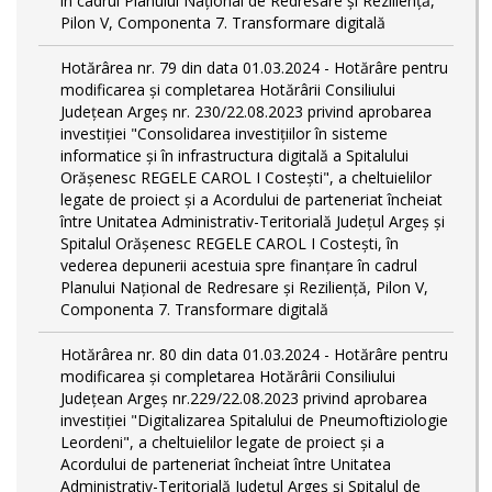
în cadrul Planului Național de Redresare și Reziliență,
Pilon V, Componenta 7. Transformare digitală
Hotărârea nr. 79 din data 01.03.2024 - Hotărâre pentru
modificarea și completarea Hotărârii Consiliului
Județean Argeș nr. 230/22.08.2023 privind aprobarea
investiției "Consolidarea investițiilor în sisteme
informatice și în infrastructura digitală a Spitalului
Orășenesc REGELE CAROL I Costești", a cheltuielilor
legate de proiect și a Acordului de parteneriat încheiat
între Unitatea Administrativ-Teritorială Județul Argeș și
Spitalul Orășenesc REGELE CAROL I Costești, în
vederea depunerii acestuia spre finanțare în cadrul
Planului Național de Redresare și Reziliență, Pilon V,
Componenta 7. Transformare digitală
Hotărârea nr. 80 din data 01.03.2024 - Hotărâre pentru
modificarea și completarea Hotărârii Consiliului
Județean Argeș nr.229/22.08.2023 privind aprobarea
investiției "Digitalizarea Spitalului de Pneumoftiziologie
Leordeni", a cheltuielilor legate de proiect și a
Acordului de parteneriat încheiat între Unitatea
Administrativ-Teritorială Județul Argeș și Spitalul de