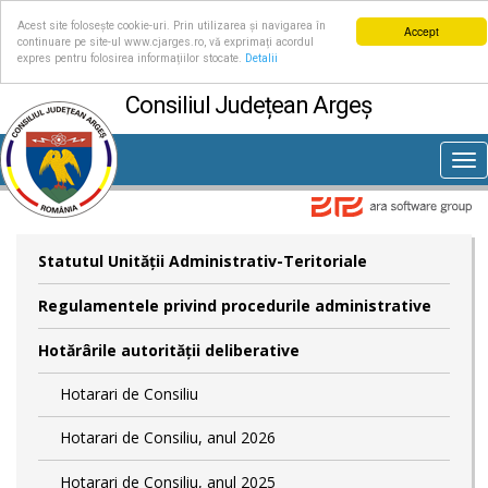
Acest site folosește cookie-uri. Prin utilizarea și navigarea în
Accept
continuare pe site-ul www.cjarges.ro, vă exprimați acordul
expres pentru folosirea informațiilor stocate.
Detalii
Consiliul Județean Argeș
Tog
nav
Statutul Unităţii Administrativ-Teritoriale
Regulamentele privind procedurile administrative
Hotărârile autorităţii deliberative
Hotarari de Consiliu
Hotarari de Consiliu, anul 2026
Hotarari de Consiliu, anul 2025