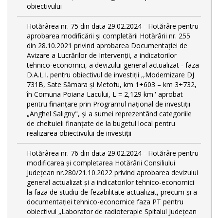
obiectivului
Hotărârea nr. 75 din data 29.02.2024 - Hotărâre pentru
aprobarea modificării şi completării Hotărârii nr. 255
din 28.10.2021 privind aprobarea Documentației de
Avizare a Lucrărilor de Intervenții, a indicatorilor
tehnico-economici, a devizului general actualizat - faza
D.A.L.I. pentru obiectivul de investiţii ,,Modernizare DJ
731B, Sate Sămara și Metofu, km 1+603 – km 3+732,
în Comuna Poiana Lacului, L = 2,129 km'' aprobat
pentru finanțare prin Programul național de investiții
„Anghel Saligny", și a sumei reprezentând categoriile
de cheltuieli finanțate de la bugetul local pentru
realizarea obiectivului de investiții
Hotărârea nr. 76 din data 29.02.2024 - Hotărâre pentru
modificarea și completarea Hotărârii Consiliului
Județean nr.280/21.10.2022 privind aprobarea devizului
general actualizat și a indicatorilor tehnico-economici
la faza de studiu de fezabilitate actualizat, precum și a
documentației tehnico-economice faza PT pentru
obiectivul „Laborator de radioterapie Spitalul Județean