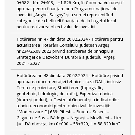
0+582 - Km 2+408, L=1,826 Km, în Comuna Vulturești''
aprobat pentru finanțare prin Programul național de
investiții „Anghel Saligny" și a sumei reprezentând
categoriile de cheltuieli finanțate de la bugetul local
pentru realizarea obiectivului de investiții
Hotărârea nr. 47 din data 20.02.2024 - Hotărâre pentru
actualizarea Hotărârii Consiliului Județean Argeș
nr.234/25.08.2022 privind aprobarea de principiu a
Strategiei de Dezvoltare Durabilă a Județului Argeș
2021 - 2027
Hotărârea nr. 48 din data 20.02.2024 - Hotărâre privind
aprobarea documentației tehnice - faza DALI, inclusiv
Tema de proiectare, Studii teren (topografic,
geotehnic, hidrologic, de trafic), Expertiza tehnica
(drum și poduri), a Devizului General și a indicatorilor
tehnico-economici pentru obiectivul de investiții:
"Modernizare DJ 659: Pitești – Bradu – Suseni –
Gliganu de Sus – Bârlogu – Negrași – Mozăceni – Lim.
Jud. Dâmboviţa, km 0+000 – 58+320, L = 58,320 km"