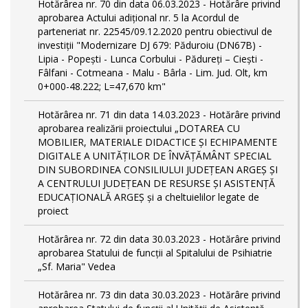
Hotărârea nr. 70 din data 06.03.2023 - Hotărâre privind
aprobarea Actului adițional nr. 5 la Acordul de
parteneriat nr. 22545/09.12.2020 pentru obiectivul de
investiții "Modernizare DJ 679: Păduroiu (DN67B) -
Lipia - Popești - Lunca Corbului - Pădureți – Ciești -
Fâlfani - Cotmeana - Malu - Bârla - Lim. Jud. Olt, km
0+000-48.222; L=47,670 km"
Hotărârea nr. 71 din data 14.03.2023 - Hotărâre privind
aprobarea realizării proiectului „DOTAREA CU
MOBILIER, MATERIALE DIDACTICE ȘI ECHIPAMENTE
DIGITALE A UNITĂȚILOR DE ÎNVĂȚĂMÂNT SPECIAL
DIN SUBORDINEA CONSILIULUI JUDEȚEAN ARGEȘ ȘI
A CENTRULUI JUDEȚEAN DE RESURSE ȘI ASISTENȚĂ
EDUCAȚIONALĂ ARGEȘ și a cheltuielilor legate de
proiect
Hotărârea nr. 72 din data 30.03.2023 - Hotărâre privind
aprobarea Statului de funcţii al Spitalului de Psihiatrie
„Sf. Maria" Vedea
Hotărârea nr. 73 din data 30.03.2023 - Hotărâre privind