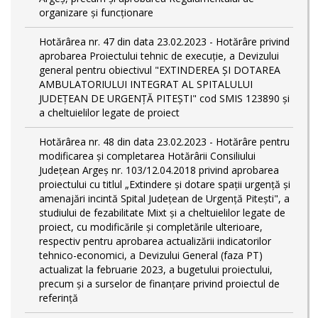
organizare și funcționare
Hotărârea nr. 47 din data 23.02.2023 - Hotărâre privind
aprobarea Proiectului tehnic de execuţie, a Devizului
general pentru obiectivul "EXTINDEREA ȘI DOTAREA
AMBULATORIULUI INTEGRAT AL SPITALULUI
JUDEȚEAN DE URGENȚĂ PITEȘTI" cod SMIS 123890 și
a cheltuielilor legate de proiect
Hotărârea nr. 48 din data 23.02.2023 - Hotărâre pentru
modificarea și completarea Hotărârii Consiliului
Județean Argeș nr. 103/12.04.2018 privind aprobarea
proiectului cu titlul „Extindere și dotare spații urgență și
amenajări incintă Spital Județean de Urgență Pitești", a
studiului de fezabilitate Mixt și a cheltuielilor legate de
proiect, cu modificările și completările ulterioare,
respectiv pentru aprobarea actualizării indicatorilor
tehnico-economici, a Devizului General (faza PT)
actualizat la februarie 2023, a bugetului proiectului,
precum și a surselor de finanțare privind proiectul de
referință