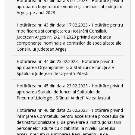
Hotărârea nr. 42 din data 31.01.2023 - Hotărâre privind
aprobarea bugetului de venituri şi cheltuieli al judeţului
Argeş, pe anul 2023
Hotărârea nr. 43 din data 17.02.2023 - Hotărâre pentru
modificarea și completarea Hotărârii Consiliului
Județean Argeș nr. 2/2.11.2020 privind aprobarea
componenței nominale a comisiilor de specialitate ale
Consiliului Județean Argeș
Hotărârea nr. 44 din 23.02.2023 - Hotărâre privind
aprobarea Organigramei și a Statului de funcții ale
Spitalului Județean de Urgență Pitești
Hotărârea nr. 45 din data 23.02.2023 - Hotărâre privind
aprobarea Statului de funcții al Spitalului de
Pneumoftiziologie ,,Sfântul Andrei" Valea Iașului
Hotărârea nr. 46 din data 23.02.2023 - Hotărâre privind
înființarea Comitetului pentru accelerarea procesului de
dezinstituționalizare şi de prevenire a instituționalizării
persoanelor adulte cu dizabilități la nivelul județului
Argeș, precum și aprobarea Regulamentului de