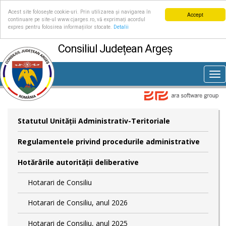
Acest site folosește cookie-uri. Prin utilizarea și navigarea în
Accept
continuare pe site-ul www.cjarges.ro, vă exprimați acordul
expres pentru folosirea informațiilor stocate.
Detalii
Consiliul Județean Argeș
Tog
nav
Statutul Unităţii Administrativ-Teritoriale
Regulamentele privind procedurile administrative
Hotărârile autorităţii deliberative
Hotarari de Consiliu
Hotarari de Consiliu, anul 2026
Hotarari de Consiliu, anul 2025