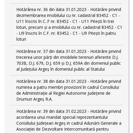
Hotărârea nr. 36 din data 31.01.2023 - Hotărâre privind
dezmembrarea imobilului cu nr. cadastral 83452 - C1 -
U11 înscris în C..F nr. 83452 - C1 - U11 Piteşti în trei
loturi, precum şi a imobilului cu nr. cadastral 83452 - C1
- U9 înscris în C.F. nr. 83452 - C1 - U9 Piteşti în patru
loturi
Hotărârea nr. 37 din data 31.01.2023 - Hotărâre privind
trecerea unor părţi din imobilele terenuri aferente D.J.
703B, D.J. 679, D.J. 659 şi D.J. 659A din domeniul public
al Judeţului Argeş în domeniul public al Statului
Hotărârea nr. 38 din data 31.01.2023 - Hotărâre privind
numirea a patru membri provizorii în cadrul Consiliului
de Administraţie al Regiei Autonome Judeţene de
Drumuri Argeş R.A.
Hotărârea nr. 39 din data 31.02.2023 - Hotărâre privind
acordarea unui mandat special reprezentantului
Consiliului Judeţean Argeş in cadrul Adunării Generale a
Asociaţiei de Dezvoltare Intercomunitară pentru