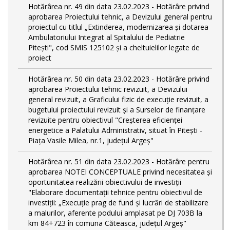
Hotărârea nr. 49 din data 23.02.2023 - Hotărâre privind
aprobarea Proiectului tehnic, a Devizului general pentru
proiectul cu titlul „Extinderea, modernizarea și dotarea
Ambulatoriului Integrat al Spitalului de Pediatrie
Pitești", cod SMIS 125102 și a cheltuielilor legate de
proiect
Hotărârea nr. 50 din data 23.02.2023 - Hotărâre privind
aprobarea Proiectului tehnic revizuit, a Devizului
general revizuit, a Graficului fizic de execuţie revizuit, a
bugetului proiectului revizuit și a Surselor de finanțare
revizuite pentru obiectivul "Creşterea eficienţei
energetice a Palatului Administrativ, situat în Piteşti -
Piaţa Vasile Milea, nr.1, judeţul Argeş"
Hotărârea nr. 51 din data 23.02.2023 - Hotărâre pentru
aprobarea NOTEI CONCEPTUALE privind necesitatea și
oportunitatea realizării obiectivului de investiții
"Elaborare documentații tehnice pentru obiectivul de
investiţii: „Execuție prag de fund și lucrări de stabilizare
a malurilor, aferente podului amplasat pe DJ 703B la
km 84+723 în comuna Căteasca, județul Argeș"