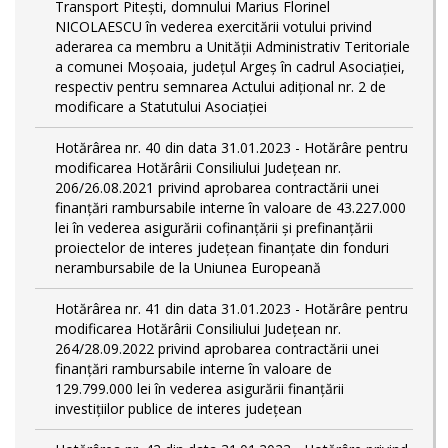
Transport Piteşti, domnului Marius Florinel
NICOLAESCU în vederea exercitării votului privind
aderarea ca membru a Unităţii Administrativ Teritoriale
a comunei Moşoaia, judeţul Argeş în cadrul Asociaţiei,
respectiv pentru semnarea Actului adiţional nr. 2 de
modificare a Statutului Asociaţiei
Hotărârea nr. 40 din data 31.01.2023 - Hotărâre pentru
modificarea Hotărârii Consiliului Judeţean nr.
206/26.08.2021 privind aprobarea contractării unei
finanţări rambursabile interne în valoare de 43.227.000
lei în vederea asigurării cofinanţării şi prefinanţării
proiectelor de interes judeţean finanţate din fonduri
nerambursabile de la Uniunea Europeană
Hotărârea nr. 41 din data 31.01.2023 - Hotărâre pentru
modificarea Hotărârii Consiliului Judeţean nr.
264/28.09.2022 privind aprobarea contractării unei
finanţări rambursabile interne în valoare de
129.799.000 lei în vederea asigurării finanţării
investiţiilor publice de interes judeţean