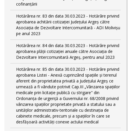
cofinanțării
Hotărârea nr. 83 din data 30.03.2023 - Hotărâre privind
aprobarea achitării cotizației Județului Argeș către
Asociația de Dezvoltare Intercomunitară - ADI Molivișu
pe anul 2023
Hotărârea nr. 84 din data 30.03.2023 - Hotărâre privind
aprobarea plății cotizației anuale către Asociația de
Dezvoltare Intercomunitară Argeș, pentru anul 2023
Hotărârea nr. 85 din data 30.03.2023 - Hotărâre privind
aprobarea Listei - Anexă cuprinzând spaţiile şi terenul
aferent din proprietatea privată a Judeţului Argeş ce
urmează a fi vândute potrivit Cap.III „Vânzarea spaţiilor
medicale prin licitaţie publică cu strigare" din
Ordonanța de urgență a Guvernului nr. 68/2008 privind
vânzarea spațiilor proprietate privată a statului sau a
unităților administrativ-teritoriale cu destinația de
cabinete medicale, precum și a spațiilor în care se
desfășoară activități conexe actului medical