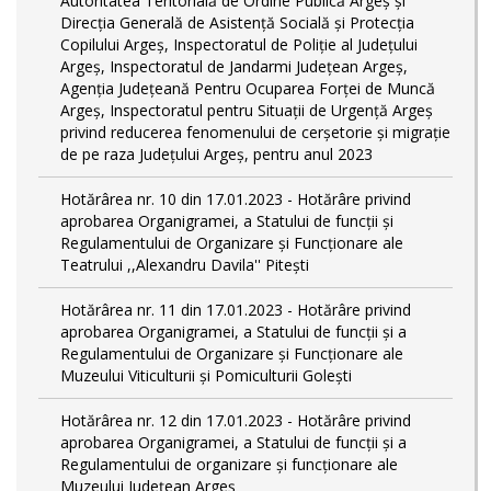
Autoritatea Teritorială de Ordine Publică Argeş şi
Direcţia Generală de Asistenţă Socială şi Protecţia
Copilului Argeş, Inspectoratul de Poliţie al Judeţului
Argeş, Inspectoratul de Jandarmi Judeţean Argeş,
Agenţia Judeţeană Pentru Ocuparea Forţei de Muncă
Argeş, Inspectoratul pentru Situații de Urgență Argeş
privind reducerea fenomenului de cerşetorie şi migraţie
de pe raza Judeţului Argeş, pentru anul 2023
Hotărârea nr. 10 din 17.01.2023 - Hotărâre privind
aprobarea Organigramei, a Statului de funcţii și
Regulamentului de Organizare și Funcționare ale
Teatrului ,,Alexandru Davila'' Pitești
Hotărârea nr. 11 din 17.01.2023 - Hotărâre privind
aprobarea Organigramei, a Statului de funcții și a
Regulamentului de Organizare și Funcționare ale
Muzeului Viticulturii și Pomiculturii Golești
Hotărârea nr. 12 din 17.01.2023 - Hotărâre privind
aprobarea Organigramei, a Statului de funcții și a
Regulamentului de organizare și funcționare ale
Muzeului Județean Argeș