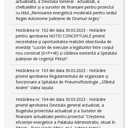
actualizată, a Devizului General - actualizat, a
cheltuielilor și a surselor de finanțare pentru proiectul
cu titlul „Renovarea energetică moderată pentru sediul
Regiei Autonome Județene de Drumuri Argeș"
Hotărârea nr. 102 din data 30.03.2023 - Hotărâre
pentru aprobarea NOTEI CONCEPTUALE privind
necesitatea și oportunitatea realizării obiectivului de
investiții "Lucrări de execuție a legăturilor între corpul
nou construit (S+P+4E) și clădirea existentă a Spitalului
Județean de Urgență Pitești"
Hotărârea nr. 103 din data 30.03.2023 - Hotărâre
privind aprobarea Regulamentului de organizare și
funcționare a Spitalului de Pneumoftiziologie ,,Sfântul
Andrei" Valea Iașului
Hotărârea nr. 104 din data 30.03.2023 - Hotărâre
privind aprobarea Devizului general actualizat, a
Bugetului proiectului actualizat și a Surselor de
finanțare actualizate pentru proiectul "Creşterea
eficienţei energetice a Palatului Administrativ, situat în
Piteşti - Piaţa Vasile Milea, nr.1, judeţul Argeş"