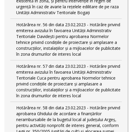
existentă în zonă, și pentru intervenție în regim de
urgență în caz de avarie la rețelele edilitare de pe raza
Unității Administrativ Teritoriale Bogați
Hotărârea nr. 56 din data 23.02.2023 - Hotărâre privind
emiterea avizului în favoarea Unității Administrativ
Teritoriale Davidești pentru aprobarea Normelor
tehnice privind condiţiile de proiectare şi amplasare a
construcţiilor, instalaţiilor şi a mijloacelor de publicitate
în zona drumurilor de interes local
Hotărârea nr. 57 din data 23.02.2023 - Hotărâre privind
emiterea avizului în favoarea Unității Administrativ
Teritoriale Cuca pentru aprobarea Normelor tehnice
privind condiţiile de proiectare şi amplasare a
construcţiilor, instalaţiilor şi a mijloacelor de publicitate
în zona drumurilor de interes local
Hotărârea nr. 58 din data 23.02.2023 - Hotărâre privind
aprobarea Ghidului de acordare a finanţărilor
nerambursabile de la bugetul local al județului Argeș,
pentru activităţi nonprofit de interes general, conform
Legii nr. 350/2005 (unități de cult) și alocarea sumei