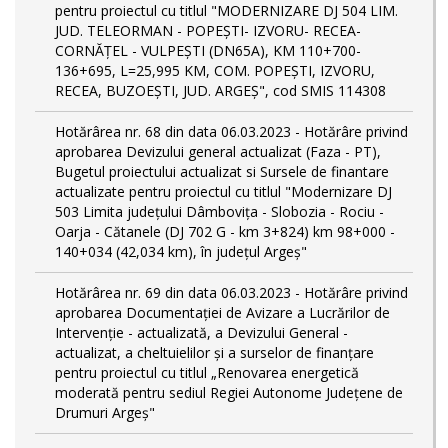
pentru proiectul cu titlul "MODERNIZARE DJ 504 LIM.
JUD. TELEORMAN - POPEŞTI- IZVORU- RECEA-
CORNĂŢEL - VULPEŞTI (DN65A), KM 110+700-
136+695, L=25,995 KM, COM. POPEŞTI, IZVORU,
RECEA, BUZOEŞTI, JUD. ARGEŞ", cod SMIS 114308
Hotărârea nr. 68 din data 06.03.2023 - Hotărâre privind
aprobarea Devizului general actualizat (Faza - PT),
Bugetul proiectului actualizat si Sursele de finantare
actualizate pentru proiectul cu titlul "Modernizare DJ
503 Limita județului Dâmbovița - Slobozia - Rociu -
Oarja - Cătanele (DJ 702 G - km 3+824) km 98+000 -
140+034 (42,034 km), în județul Argeș"
Hotărârea nr. 69 din data 06.03.2023 - Hotărâre privind
aprobarea Documentației de Avizare a Lucrărilor de
Intervenție - actualizată, a Devizului General -
actualizat, a cheltuielilor și a surselor de finanțare
pentru proiectul cu titlul „Renovarea energetică
moderată pentru sediul Regiei Autonome Județene de
Drumuri Argeș"