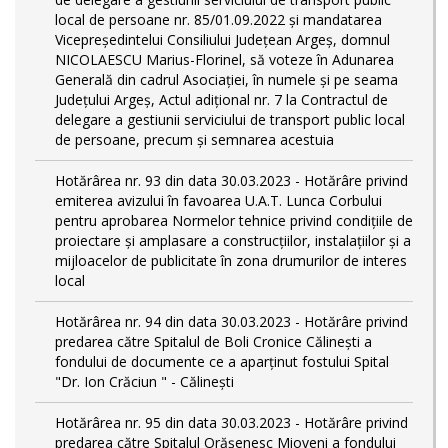
local de persoane nr. 85/01.09.2022 și mandatarea
Vicepreședintelui Consiliului Județean Argeș, domnul
NICOLAESCU Marius-Florinel, să voteze în Adunarea
Generală din cadrul Asociației, în numele și pe seama
Județului Argeș, Actul adițional nr. 7 la Contractul de
delegare a gestiunii serviciului de transport public local
de persoane, precum și semnarea acestuia
Hotărârea nr. 93 din data 30.03.2023 - Hotărâre privind
emiterea avizului în favoarea U.A.T. Lunca Corbului
pentru aprobarea Normelor tehnice privind condiţiile de
proiectare şi amplasare a construcţiilor, instalaţiilor şi a
mijloacelor de publicitate în zona drumurilor de interes
local
Hotărârea nr. 94 din data 30.03.2023 - Hotărâre privind
predarea către Spitalul de Boli Cronice Călinești a
fondului de documente ce a aparținut fostului Spital
"Dr. Ion Crăciun " - Călinești
Hotărârea nr. 95 din data 30.03.2023 - Hotărâre privind
predarea către Spitalul Orășenesc Mioveni a fondului