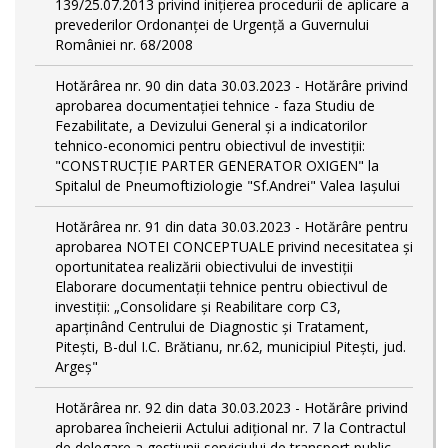
139/25.07.2013 privind inițierea procedurii de aplicare a
prevederilor Ordonanței de Urgență a Guvernului
României nr. 68/2008
Hotărârea nr. 90 din data 30.03.2023 - Hotărâre privind
aprobarea documentației tehnice - faza Studiu de
Fezabilitate, a Devizului General și a indicatorilor
tehnico-economici pentru obiectivul de investiții:
"CONSTRUCȚIE PARTER GENERATOR OXIGEN" la
Spitalul de Pneumoftiziologie "Sf.Andrei" Valea Iașului
Hotărârea nr. 91 din data 30.03.2023 - Hotărâre pentru
aprobarea NOTEI CONCEPTUALE privind necesitatea și
oportunitatea realizării obiectivului de investiții
Elaborare documentații tehnice pentru obiectivul de
investiţii: „Consolidare și Reabilitare corp C3,
aparținând Centrului de Diagnostic și Tratament,
Pitești, B-dul I.C. Brătianu, nr.62, municipiul Pitești, jud.
Argeș"
Hotărârea nr. 92 din data 30.03.2023 - Hotărâre privind
aprobarea încheierii Actului adițional nr. 7 la Contractul
de delegare a gestiunii serviciului de transport public