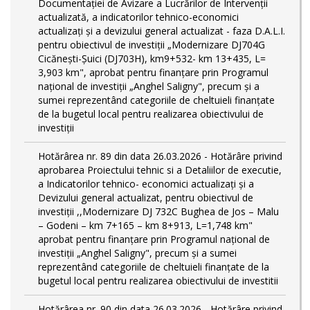
Documentației de Avizare a Lucrărilor de Intervenții
actualizată, a indicatorilor tehnico-economici
actualizați și a devizului general actualizat - faza D.A.L.I.
pentru obiectivul de investiţii „Modernizare DJ704G
Cicănești-Șuici (DJ703H), km9+532- km 13+435, L=
3,903 km", aprobat pentru finanțare prin Programul
național de investiții „Anghel Saligny", precum și a
sumei reprezentând categoriile de cheltuieli finanțate
de la bugetul local pentru realizarea obiectivului de
investiții
Hotărârea nr. 89 din data 26.03.2026 - Hotărâre privind
aprobarea Proiectului tehnic si a Detaliilor de executie,
a Indicatorilor tehnico- economici actualizaţi și a
Devizului general actualizat, pentru obiectivul de
investiții ,,Modernizare DJ 732C Bughea de Jos – Malu
– Godeni – km 7+165 – km 8+913, L=1,748 km"
aprobat pentru finanțare prin Programul național de
investiții „Anghel Saligny", precum și a sumei
reprezentând categoriile de cheltuieli finanțate de la
bugetul local pentru realizarea obiectivului de investitii
Hotărârea nr. 90 din data 26.03.2026 - Hotărâre privind