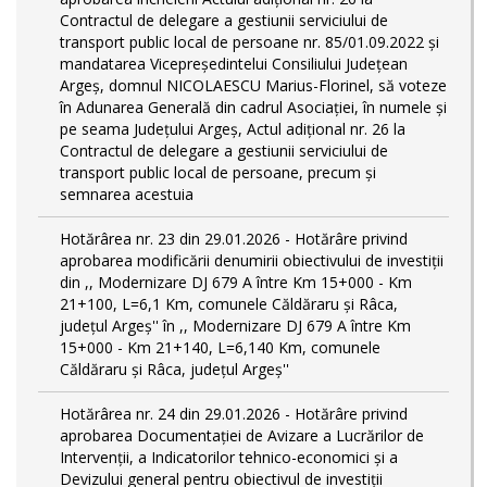
Contractul de delegare a gestiunii serviciului de
transport public local de persoane nr. 85/01.09.2022 și
mandatarea Vicepreședintelui Consiliului Județean
Argeș, domnul NICOLAESCU Marius-Florinel, să voteze
în Adunarea Generală din cadrul Asociației, în numele și
pe seama Județului Argeș, Actul adițional nr. 26 la
Contractul de delegare a gestiunii serviciului de
transport public local de persoane, precum și
semnarea acestuia
Hotărârea nr. 23 din 29.01.2026 - Hotărâre privind
aprobarea modificării denumirii obiectivului de investiții
din ,, Modernizare DJ 679 A între Km 15+000 - Km
21+100, L=6,1 Km, comunele Căldăraru și Râca,
județul Argeș'' în ,, Modernizare DJ 679 A între Km
15+000 - Km 21+140, L=6,140 Km, comunele
Căldăraru și Râca, județul Argeș''
Hotărârea nr. 24 din 29.01.2026 - Hotărâre privind
aprobarea Documentației de Avizare a Lucrărilor de
Intervenții, a Indicatorilor tehnico-economici și a
Devizului general pentru obiectivul de investiții