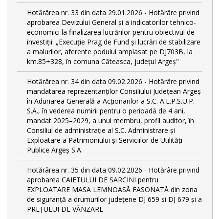
Hotărârea nr. 33 din data 29.01.2026 - Hotărâre privind
aprobarea Devizului General și a indicatorilor tehnico-
economici la finalizarea lucrărilor pentru obiectivul de
investiții: „Execuție Prag de Fund și lucrări de stabilizare
a malurilor, aferente podului amplasat pe DJ703B, la
km.85+328, în comuna Căteasca, județul Argeș"
Hotărârea nr. 34 din data 09.02.2026 - Hotărâre privind
mandatarea reprezentanților Consiliului Județean Argeș
în Adunarea Generală a Acționarilor a S.C. A.E.P.S.U.P.
S.A., în vederea numirii pentru o perioadă de 4 ani,
mandat 2025–2029, a unui membru, profil auditor, în
Consiliul de administrație al S.C. Administrare și
Exploatare a Patrimoniului și Serviciilor de Utilități
Publice Argeș S.A.
Hotărârea nr. 35 din data 09.02.2026 - Hotărâre privind
aprobarea CAIETULUI DE SARCINI pentru
EXPLOATARE MASA LEMNOASĂ FASONATĂ din zona
de siguranță a drumurilor județene DJ 659 si DJ 679 și a
PREȚULUI DE VÂNZARE