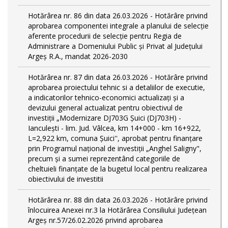
Hotărârea nr. 86 din data 26.03.2026 - Hotărâre privind
aprobarea componentei integrale a planului de selecție
aferente procedurii de selecție pentru Regia de
Administrare a Domeniului Public şi Privat al Județului
Argeș R.A., mandat 2026-2030
Hotărârea nr. 87 din data 26.03.2026 - Hotărâre privind
aprobarea proiectului tehnic si a detaliilor de executie,
a indicatorilor tehnico-economici actualizaţi și a
devizului general actualizat pentru obiectivul de
investiții „Modernizare DJ703G Șuici (DJ703H) -
Ianculești - lim. Jud. Vâlcea, km 14+000 - km 16+922,
L=2,922 km, comuna Șuici'', aprobat pentru finanțare
prin Programul național de investiții „Anghel Saligny",
precum și a sumei reprezentând categoriile de
cheltuieli finanțate de la bugetul local pentru realizarea
obiectivului de investitii
Hotărârea nr. 88 din data 26.03.2026 - Hotărâre privind
înlocuirea Anexei nr.3 la Hotărârea Consiliului Județean
Argeș nr.57/26.02.2026 privind aprobarea