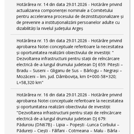
Hotărârea nr. 14 din data 29.01.2026 - Hotărâre privind
actualizarea componenței nominale a Comitetului
pentru accelerarea procesului de dezinstituționalizare şi
de prevenire a instituționalizării persoanelor adulte cu
dizabilități la nivelul județului Argeș
Hotărârea nr. 15 din data 29.01.2026 - Hotărâre privind
aprobarea Notei conceptuale referitoare la necesitatea
și oportunitatea realizării obiectivului de investiții: "
Dezvoltarea infrastructurii pentru stații de reîncărcare
electrică de-a lungul drumului judetean DJ 659: Pitești –
Bradu – Suseni – Gliganu de Sus – Bârlogu – Negrași –
Mozăceni – lim. jud. Dâmbovița, km 0+000-58+320;
L=58,320 km"
Hotărârea nr. 16 din data 29.01.2026 - Hotărâre privind
aprobarea Notei conceptuale referitoare la necesitatea
și oportunitatea realizării obiectivului de investiții:
"Dezvoltarea infrastructurii pentru stații de reîncărcare
electrică de-a lungul drumului judetean DJ 679:
Păduroiu (DN67B) - Lipia – Popești -Lunca Corbului –
Pădureți – Ciești - Fâlfani - Cotmeana – Malu - Bârla -