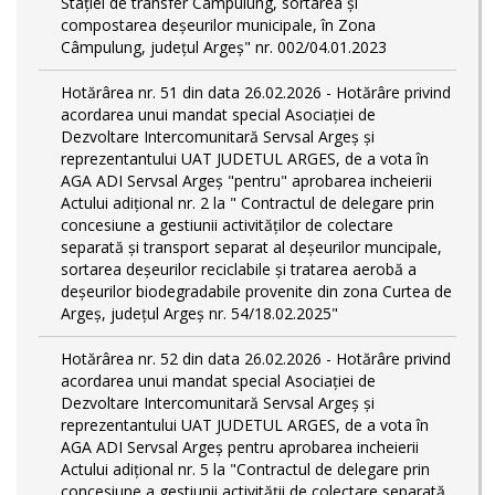
Stației de transfer Câmpulung, sortarea și
compostarea deșeurilor municipale, în Zona
Câmpulung, județul Argeș" nr. 002/04.01.2023
Hotărârea nr. 51 din data 26.02.2026 - Hotărâre privind
acordarea unui mandat special Asociației de
Dezvoltare Intercomunitară Servsal Argeș și
reprezentantului UAT JUDETUL ARGES, de a vota în
AGA ADI Servsal Argeș "pentru" aprobarea incheierii
Actului adițional nr. 2 la " Contractul de delegare prin
concesiune a gestiunii activităților de colectare
separată și transport separat al deșeurilor muncipale,
sortarea deșeurilor reciclabile și tratarea aerobă a
deșeurilor biodegradabile provenite din zona Curtea de
Argeș, județul Argeș nr. 54/18.02.2025"
Hotărârea nr. 52 din data 26.02.2026 - Hotărâre privind
acordarea unui mandat special Asociației de
Dezvoltare Intercomunitară Servsal Argeș și
reprezentantului UAT JUDETUL ARGES, de a vota în
AGA ADI Servsal Argeș pentru aprobarea incheierii
Actului adițional nr. 5 la "Contractul de delegare prin
concesiune a gestiunii activității de colectare separată