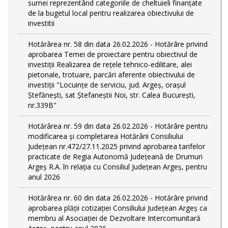
sumei reprezentând categoriile de cheltuieli finanțate
de la bugetul local pentru realizarea obiectivului de
investitii
Hotărârea nr. 58 din data 26.02.2026 - Hotărâre privind
aprobarea Temei de proiectare pentru obiectivul de
investiţii Realizarea de reţele tehnico-edilitare, alei
pietonale, trotuare, parcări aferente obiectivului de
investiţii "Locuințe de serviciu, jud. Argeş, oraşul
Ştefăneşti, sat Ştefaneştii Noi, str. Calea Bucureşti,
nr.339B"
Hotărârea nr. 59 din data 26.02.2026 - Hotărâre pentru
modificarea și completarea Hotărârii Consiliului
Județean nr.472/27.11.2025 privind aprobarea tarifelor
practicate de Regia Autonomă Județeană de Drumuri
Argeș R.A. în relația cu Consiliul Județean Argeș, pentru
anul 2026
Hotărârea nr. 60 din data 26.02.2026 - Hotărâre privind
aprobarea plății cotizației Consiliului Județean Argeș ca
membru al Asociației de Dezvoltare Intercomunitară