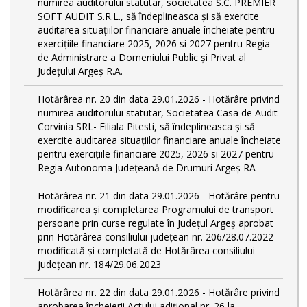
numirea auditorului statutar, societatea S.C. PREMIER
SOFT AUDIT S.R.L., să îndeplineasca și să exercite
auditarea situațiilor financiare anuale încheiate pentru
exercițiile financiare 2025, 2026 si 2027 pentru Regia
de Administrare a Domeniului Public și Privat al
Județului Argeș R.A.
Hotărârea nr. 20 din data 29.01.2026 - Hotărâre privind
numirea auditorului statutar, Societatea Casa de Audit
Corvinia SRL- Filiala Pitesti, să îndeplineasca și să
exercite auditarea situațiilor financiare anuale încheiate
pentru exercițiile financiare 2025, 2026 si 2027 pentru
Regia Autonoma Județeană de Drumuri Argeș RA
Hotărârea nr. 21 din data 29.01.2026 - Hotărâre pentru
modificarea și completarea Programului de transport
persoane prin curse regulate în Județul Argeş aprobat
prin Hotărârea consiliului județean nr. 206/28.07.2022
modificată și completată de Hotărârea consiliului
județean nr. 184/29.06.2023
Hotărârea nr. 22 din data 29.01.2026 - Hotărâre privind
aprobarea încheierii Actului adițional nr. 26 la