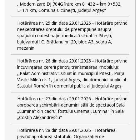
,,Modernizare DJ 704G între km 8+432 – km 9+532,
L=1,1 km, Comuna Cicănești, Județul Argeș"
Hotărârea nr. 25 din data 29.01.2026 - Hotărâre privind
neexercitarea dreptului de preempţiune asupra
spaţiului cu destinaţie medicală situat în Piteşti,
bulevardul I.C. Brătianu nr. 20, bloc A3, scara A,
mezanin
Hotărârea nr. 26 din data 29.01.2026 - Hotărâre privind
încuviințarea cererii pentru transmiterea imobilului:
,,Palat Administrativ" situat în municipiul Pitești, Piața
Vasile Milea nr. 1, județul Argeș, din domeniul public al
Statului Român în domeniul public al Județului Argeș
Hotărârea nr. 27 din data 29.01.2026 - Hotărâre privind
aprobarea schimbării denumirii sălii de spectacol Sala
„Lumina" din cadrul fostului Cinema „Lumina" în Sala
„Costin Alexandrescu"
Hotărârea nr. 28 din data 29.01.2026 - Hotărârea
privind aprobarea statutului Organizației de