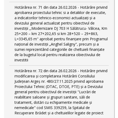
Hotărârea nr. 71 din data 26.02.2026 - Hotărâre privind
aprobarea proiectului tehnic si a detaliilor de executie,
a indicatorilor tehnico-economici actualizaţi și a
devizului general actualizat pentru obiectivul de
investiții ,,Modernizare DJ 703 H Sălătrucu- Vâlcea, Km
25+200 – km 27+202,65 si km 28+520 – 29+863,
L=3345,65 m'' aprobat pentru finanțare prin Programul
național de investiții „Anghel Saligny", precum și a
sumei reprezentând categoriile de cheltuieli finanțate
de la bugetul local pentru realizarea obiectivului de
investitii
Hotărârea nr. 72 din data 26.02.2026 - Hotărâre privind
modificarea și completarea Hotărârii Consiliului
Județean Argeș nr. 480/27.11.2025 privind aprobarea
Proiectului Tehnic (DTAC, DTOE, PTE) și a Devizului
general pentru obiectivul de investiții "Lucrări de
reabilitare saloane și grupuri sanitare, săli de
tratament, dotări cu echipamente medicale și
nemedicale" cod SMIS 339259, la Spitalul de
Recuperare Brădet și a cheltuielilor legate de proiect