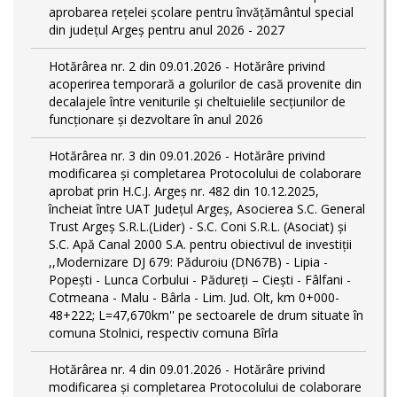
aprobarea rețelei școlare pentru învățământul special
din județul Argeș pentru anul 2026 - 2027
Hotărârea nr. 2 din 09.01.2026 - Hotărâre privind
acoperirea temporară a golurilor de casă provenite din
decalajele între veniturile și cheltuielile secțiunilor de
funcționare și dezvoltare în anul 2026
Hotărârea nr. 3 din 09.01.2026 - Hotărâre privind
modificarea și completarea Protocolului de colaborare
aprobat prin H.C.J. Argeș nr. 482 din 10.12.2025,
încheiat între UAT Județul Argeș, Asocierea S.C. General
Trust Argeș S.R.L.(Lider) - S.C. Coni S.R.L. (Asociat) și
S.C. Apă Canal 2000 S.A. pentru obiectivul de investiții
,,Modernizare DJ 679: Păduroiu (DN67B) - Lipia -
Popești - Lunca Corbului - Pădureți – Ciești - Fâlfani -
Cotmeana - Malu - Bârla - Lim. Jud. Olt, km 0+000-
48+222; L=47,670km'' pe sectoarele de drum situate în
comuna Stolnici, respectiv comuna Bîrla
Hotărârea nr. 4 din 09.01.2026 - Hotărâre privind
modificarea și completarea Protocolului de colaborare