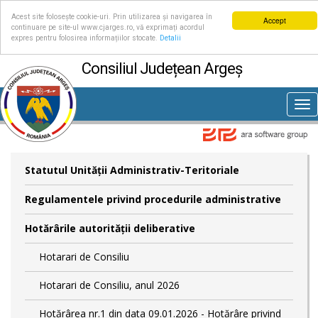
Acest site folosește cookie-uri. Prin utilizarea și navigarea în
Accept
continuare pe site-ul www.cjarges.ro, vă exprimați acordul
expres pentru folosirea informațiilor stocate.
Detalii
Consiliul Județean Argeș
Tog
nav
Statutul Unităţii Administrativ-Teritoriale
Regulamentele privind procedurile administrative
Hotărârile autorităţii deliberative
Hotarari de Consiliu
Hotarari de Consiliu, anul 2026
Hotărârea nr.1 din data 09.01.2026 - Hotărâre privind