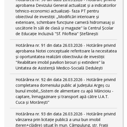
aprobarea Devizului General actualizat și a indicatorilor
tehnico-economici actualizați- faza PT pentru
obiectivul de investiții: „Modificări interioare și
exterioare, schimbare funcțiune cameră hidromasaj și
uscătorie în săli de clasă și magazie" la Centrul Școlar
de Educație Incluzivă "Sf. Filofteia" Ștefănești
Hotărârea nr. 91 din data 26.03.2026 - Hotărâre privind
aprobarea Notei conceptuale referitoare la necesitatea
și oportunitatea realizării obiectivului de investiții:
"Reabilitare imobil pavilion birouri și extindere" la
Unitatea de Asistență Medico-Socială Dedulești
Hotărârea nr. 92 din data 26.03.2026 - Hotărâre privind
completarea domeniului public al Judeţului Argeş cu
bunul imobil:,,Sistem de alimentare cu apă Măncioiu -
captare, înmagazinare și transport apă către U.A.T.
Cuca și Morărești"
Hotărârea nr. 93 din data 26.03.2026 - Hotărâre privind
vânzarea prin licitație publică a unui bun imobil
(teren+clădire) situat în mun. Câmpulung, str. Frații