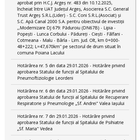
aprobat prin H.C.J. Argeș nr. 483 din 10.12.2025,
încheiat între UAT Județul Argeș, Asocierea S.C. General
Trust Argeș S.R.L.(Lider) - S.C. Coni S.R.L.(Asociat) și
S.C. Apă Canal 2000 S.A. pentru obiectivul de investiții
,,Modernizare DJ 679: Păduroiu (DN67B) - Lipia -
Popești - Lunca Corbului - Pădureți - Ciești - Fâlfani -
Cotmeana - Malu - Bârla - Lim. Jud. Olt, km 0+000-
48+222; L=47,670km'' pe sectorul de drum situat în
comuna Poiana Lacului
Hotărârea nr. 5 din data 29.01.2026 - Hotărâre privind
aprobarea Statului de funcţii al Spitalului de
Pneumoftiziologie Leordeni
Hotărârea nr. 6 din data 29.01.2026 - Hotărâre privind
aprobarea Statului de funcţii al Spitalului de Recuperare
Respiratorie și Pneumologie „Sf. Andrei" Valea Iașului
Hotărârea nr. 7 din 29.01.2026 - Hotărâre privind
aprobarea Statului de funcţii al Spitalului de Psihiatrie
„Sf. Maria" Vedea