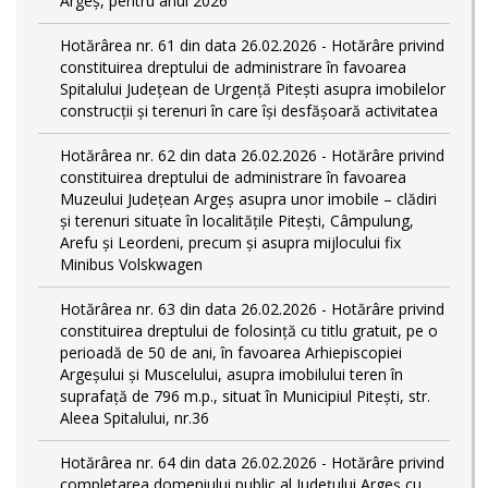
Argeș, pentru anul 2026
Hotărârea nr. 61 din data 26.02.2026 - Hotărâre privind
constituirea dreptului de administrare în favoarea
Spitalului Județean de Urgență Pitești asupra imobilelor
construcții și terenuri în care își desfășoară activitatea
Hotărârea nr. 62 din data 26.02.2026 - Hotărâre privind
constituirea dreptului de administrare în favoarea
Muzeului Județean Argeș asupra unor imobile – clădiri
și terenuri situate în localitățile Pitești, Câmpulung,
Arefu și Leordeni, precum și asupra mijlocului fix
Minibus Volskwagen
Hotărârea nr. 63 din data 26.02.2026 - Hotărâre privind
constituirea dreptului de folosință cu titlu gratuit, pe o
perioadă de 50 de ani, în favoarea Arhiepiscopiei
Argeșului și Muscelului, asupra imobilului teren în
suprafață de 796 m.p., situat în Municipiul Pitești, str.
Aleea Spitalului, nr.36
Hotărârea nr. 64 din data 26.02.2026 - Hotărâre privind
completarea domeniului public al Judeţului Argeş cu