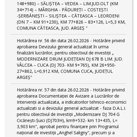
148+980) – SĂLIȘTEA – VEDEA – LIM.JUD.OLT (KM
34+714) – MÂRGHIA - PĂDUREȚI – COSTEȘTI
-ȘERBĂNEȘTI – SILIȘTEA – CĂTEASCA – LEORDENI
(DN 7 – KM 91+230), KM 77+826 – 83+126, L=5,3 KM,
COMUNA CĂTEASCA, JUD. ARGEȘ "
Hotărârea nr. 56 din data 26.02.2026 - Hotărâre privind
aprobarea Devizului general actualizat în urma
finalizării lucrărilor, pentru obiectivul de investiții „
MODERNIZARE DRUM JUDEȚEAN DJ 678 B LIM. JUD.
VÂLCEA – CUCA (DJ 703- KM 9+765), KM 26+950-
27+862, L=0,912 KM, COMUNA CUCA, JUDEȚUL
ARGEȘ"
Hotărârea nr. 57 din data 26.02.2026 - Hotărâre privind
aprobarea Documentației de Avizare a Lucrărilor de
Intervenții actualizata, a indicatorilor tehnico-economici
actualizati si a devizului general actualizat - faza D.A.L.I.
pentru obiectivul de investiţii „Modernizare DJ 704 G
Cicănești-Șuici (DJ703H), km9+532- km 13+435, L=
3,903 km", aprobat pentru finanțare prin Programul
național de investiții „Anghel Saligny", precum și a