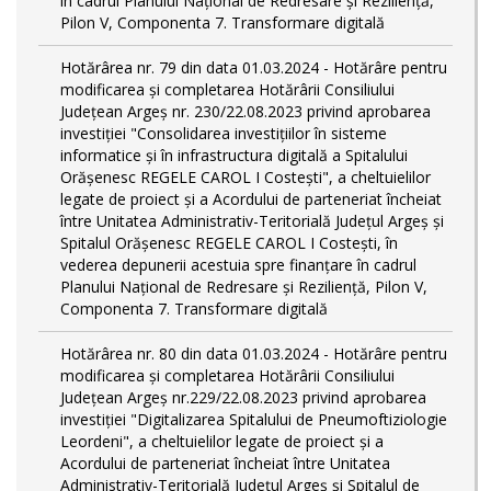
în cadrul Planului Național de Redresare și Reziliență,
Pilon V, Componenta 7. Transformare digitală
Hotărârea nr. 79 din data 01.03.2024 - Hotărâre pentru
modificarea și completarea Hotărârii Consiliului
Județean Argeș nr. 230/22.08.2023 privind aprobarea
investiției "Consolidarea investițiilor în sisteme
informatice și în infrastructura digitală a Spitalului
Orășenesc REGELE CAROL I Costești", a cheltuielilor
legate de proiect și a Acordului de parteneriat încheiat
între Unitatea Administrativ-Teritorială Județul Argeș și
Spitalul Orășenesc REGELE CAROL I Costești, în
vederea depunerii acestuia spre finanțare în cadrul
Planului Național de Redresare și Reziliență, Pilon V,
Componenta 7. Transformare digitală
Hotărârea nr. 80 din data 01.03.2024 - Hotărâre pentru
modificarea și completarea Hotărârii Consiliului
Județean Argeș nr.229/22.08.2023 privind aprobarea
investiției "Digitalizarea Spitalului de Pneumoftiziologie
Leordeni", a cheltuielilor legate de proiect și a
Acordului de parteneriat încheiat între Unitatea
Administrativ-Teritorială Județul Argeș și Spitalul de