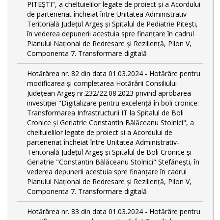
PITEŞTI", a cheltuielilor legate de proiect și a Acordului
de parteneriat încheiat între Unitatea Administrativ-
Teritorială Județul Argeș și Spitalul de Pediatrie Pitești,
în vederea depunerii acestuia spre finanțare în cadrul
Planului Național de Redresare și Reziliență, Pilon V,
Componenta 7. Transformare digitală
Hotărârea nr. 82 din data 01.03.2024 - Hotărâre pentru
modificarea și completarea Hotărârii Consiliului
Județean Argeș nr.232/22.08.2023 privind aprobarea
investiției "Digitalizare pentru excelență în boli cronice:
Transformarea Infrastructurii IT la Spitalul de Boli
Cronice și Geriatrie Constantin Bălăceanu Stolnici", a
cheltuielilor legate de proiect și a Acordului de
parteneriat încheiat între Unitatea Administrativ-
Teritorială Județul Argeș și Spitalul de Boli Cronice și
Geriatrie "Constantin Bălăceanu Stolnici" Ștefănești, în
vederea depunerii acestuia spre finanțare în cadrul
Planului Național de Redresare și Reziliență, Pilon V,
Componenta 7. Transformare digitală
Hotărârea nr. 83 din data 01.03.2024 - Hotărâre pentru