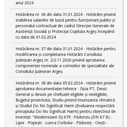
anul 2024
Hotărârea nr. 36 din data 31.01.2024 - Hotărâre privind
stabilirea salariilor de bază pentru funcționarii publici și
personalul contractual din cadrul Direcției Generale de
Asistență Socială și Protecția Copilului Argeş începând
cu data de 01.02.2024
Hotărârea nr. 37 din data 31.01.2024 - Hotărâre pentru
modificarea și completarea Hotărârii Consiliului
Județean Argeș nr. 2/2.11.2020 privind aprobarea
componenței nominale a comisiilor de specialitate ale
Consiliului Județean Argeș
Hotărârea nr. 38 din data 05.02.2024 - Hotărâre privind
aprobarea documentației tehnice - faza PT, Deviz
General și devize pe cheltuieli eligibile și neeligibile,
Bugetul proiectului, Studiu privind imunizarea climatică
și Studiul Do No Significat Harm (Evaluarea respectării
principiului Do No Significat Harm) pentru obiectivul de
investiții: "Modernizare DJ 679 : Păduroiu (DN 67 B) -
Lipia - Popești - Lunca Corbului - Pădureţi - Ciești -