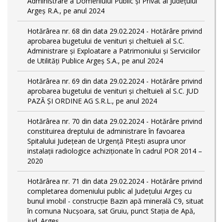
Administrare a Domeniului Public și Privat al Județului
Argeș R.A., pe anul 2024
Hotărârea nr. 68 din data 29.02.2024 - Hotărâre privind
aprobarea bugetului de venituri și cheltuieli al S.C.
Administrare și Exploatare a Patrimoniului și Serviciilor
de Utilități Publice Argeș S.A., pe anul 2024
Hotărârea nr. 69 din data 29.02.2024 - Hotărâre privind
aprobarea bugetului de venituri și cheltuieli al S.C. JUD
PAZĂ ȘI ORDINE AG S.R.L., pe anul 2024
Hotărârea nr. 70 din data 29.02.2024 - Hotărâre privind
constituirea dreptului de administrare în favoarea
Spitalului Județean de Urgență Pitești asupra unor
instalații radiologice achiziționate în cadrul POR 2014 –
2020
Hotărârea nr. 71 din data 29.02.2024 - Hotărâre privind
completarea domeniului public al Judeţului Argeş cu
bunul imobil - construcție Bazin apă minerală C9, situat
în comuna Nucșoara, sat Gruiu, punct Stația de Apă,
jud. Argeș