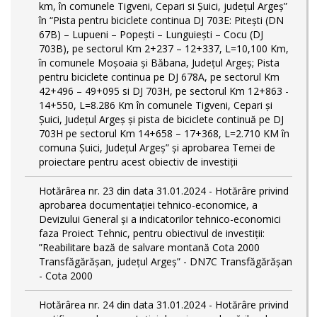
km, în comunele Tigveni, Cepari si Șuici, județul Argeș”
în “Pista pentru biciclete continua DJ 703E: Pitești (DN
67B) – Lupueni – Popești – Lunguiești – Cocu (DJ
703B), pe sectorul Km 2+237 – 12+337, L=10,100 Km,
în comunele Moșoaia și Băbana, Județul Argeș; Pista
pentru biciclete continua pe DJ 678A, pe sectorul Km
42+496 – 49+095 si DJ 703H, pe sectorul Km 12+863 -
14+550, L=8.286 Km în comunele Tigveni, Cepari și
Șuici, Județul Argeș și pista de biciclete continuă pe DJ
703H pe sectorul Km 14+658 – 17+368, L=2.710 KM în
comuna Șuici, Județul Argeș” şi aprobarea Temei de
proiectare pentru acest obiectiv de investiţii
Hotărârea nr. 23 din data 31.01.2024 - Hotărâre privind
aprobarea documentației tehnico-economice, a
Devizului General și a indicatorilor tehnico-economici
faza Proiect Tehnic, pentru obiectivul de investiții:
”Reabilitare bază de salvare montană Cota 2000
Transfăgărășan, județul Argeș” - DN7C Transfăgărășan
- Cota 2000
Hotărârea nr. 24 din data 31.01.2024 - Hotărâre privind