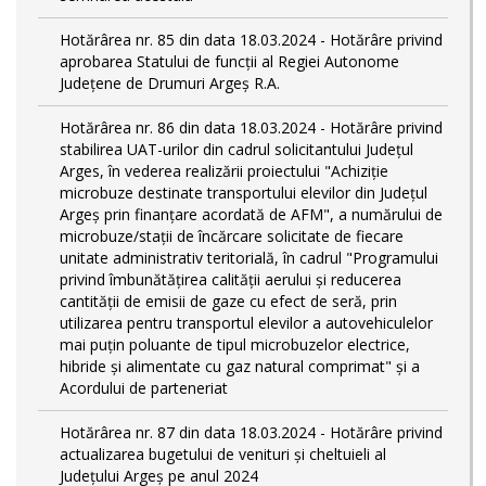
Hotărârea nr. 85 din data 18.03.2024 - Hotărâre privind
aprobarea Statului de funcţii al Regiei Autonome
Județene de Drumuri Argeș R.A.
Hotărârea nr. 86 din data 18.03.2024 - Hotărâre privind
stabilirea UAT-urilor din cadrul solicitantului Județul
Arges, în vederea realizării proiectului "Achiziție
microbuze destinate transportului elevilor din Județul
Argeș prin finanțare acordată de AFM", a numărului de
microbuze/stații de încărcare solicitate de fiecare
unitate administrativ teritorială, în cadrul "Programului
privind îmbunătățirea calității aerului și reducerea
cantității de emisii de gaze cu efect de seră, prin
utilizarea pentru transportul elevilor a autovehiculelor
mai puțin poluante de tipul microbuzelor electrice,
hibride și alimentate cu gaz natural comprimat" și a
Acordului de parteneriat
Hotărârea nr. 87 din data 18.03.2024 - Hotărâre privind
actualizarea bugetului de venituri și cheltuieli al
Județului Argeș pe anul 2024