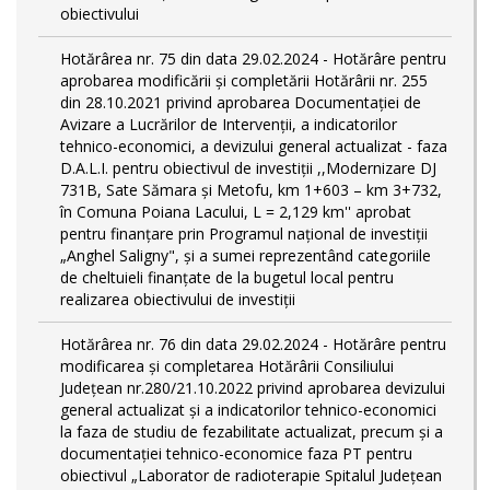
obiectivului
Hotărârea nr. 75 din data 29.02.2024 - Hotărâre pentru
aprobarea modificării şi completării Hotărârii nr. 255
din 28.10.2021 privind aprobarea Documentației de
Avizare a Lucrărilor de Intervenții, a indicatorilor
tehnico-economici, a devizului general actualizat - faza
D.A.L.I. pentru obiectivul de investiţii ,,Modernizare DJ
731B, Sate Sămara și Metofu, km 1+603 – km 3+732,
în Comuna Poiana Lacului, L = 2,129 km'' aprobat
pentru finanțare prin Programul național de investiții
„Anghel Saligny", și a sumei reprezentând categoriile
de cheltuieli finanțate de la bugetul local pentru
realizarea obiectivului de investiții
Hotărârea nr. 76 din data 29.02.2024 - Hotărâre pentru
modificarea și completarea Hotărârii Consiliului
Județean nr.280/21.10.2022 privind aprobarea devizului
general actualizat și a indicatorilor tehnico-economici
la faza de studiu de fezabilitate actualizat, precum și a
documentației tehnico-economice faza PT pentru
obiectivul „Laborator de radioterapie Spitalul Județean