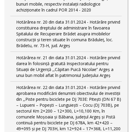
bunuri mobile, respectiv instalații radiologice
achiziționate în cadrul POR 2014 - 2020
Hotărârea nr. 20 din data 31.01.2024 - Hotărâre privind
constituirea dreptului de administrare în favoarea
Spitalului de Recuperare Brădet asupra imobilelor
construcții și teren situate în comuna Brăduleț, loc.
Brădetu, nr. 73-H, jud. Argeș
Hotărârea nr. 21 din data 31.01.2024 - Hotărâre privind
darea în folosință gratuită Inspectoratului pentru
Situații de Urgență ,,Căpitan Puică Nicolae” Argeș a
unui bun mobil aflat în patrimoniul Județului Argeș
Hotărârea nr. 22 din data 31.01.2024 - Hotărâre privind
aprobarea modificării denumirii obiectivului de investiții
din ,,Piste pentru biciclete pe DJ 703E: Pitești (DN 67 B)
– Lupueni – Popești – Lunguiești – Cocu (DJ 703B), pe
sectorul Km 2+200 – 12+300, L=10,100 Km, în
comunele Moșoaia și Băbana, judeţul Argeș și Pistă
continuă pentru biciclete pe DJ 678A, km 42+420 –
49+095 și pe DJ 703H, km 12+924 – 17+368, L=11,200