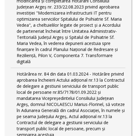
modificarea și completarea Hotărârii Consiliului
Județean Argeș nr. 233/22.08.2023 privind aprobarea
investiției "Modernizarea infrastructurii IT pentru
optimizarea serviciilor Spitalului de Psihiatrie Sf. Maria
Vedea", a cheltuielilor legate de proiect și a Acordului
de parteneriat încheiat între Unitatea Administrativ-
Teritorială Județul Argeș și Spitalul de Psihiatrie Sf.
Maria Vedea, în vederea depunerii acestuia spre
finanțare în cadrul Planului Național de Redresare și
Reziliență, Pilon V, Componenta 7. Transformare
digitală
Hotărârea nr. 84 din data 01.03.2024 - Hotărâre privind
aprobarea încheierii Actului adițional nr.13 la Contractul
de delegare a gestiunii serviciului de transport public
local de persoane nr.85/7178/01.09.2022 și
mandatarea Vicepreședintelui Consiliului Județean
Argeș, domnul NICOLAESCU Marius-Florinel, să voteze
în Adunarea Generală din cadrul Asociației, în numele și
pe seama Județului Argeș, Actul adițional nr.13 la
Contractul de delegare a gestiunii serviciului de
transport public local de persoane, precum și
semnarea acestuia