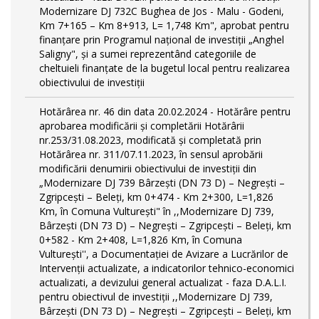
Modernizare DJ 732C Bughea de Jos - Malu - Godeni,
Km 7+165 – Km 8+913, L= 1,748 Km", aprobat pentru
finanțare prin Programul național de investiții „Anghel
Saligny", și a sumei reprezentând categoriile de
cheltuieli finanțate de la bugetul local pentru realizarea
obiectivului de investiții
Hotărârea nr. 46 din data 20.02.2024 - Hotărâre pentru
aprobarea modificării şi completării Hotărârii
nr.253/31.08.2023, modificată și completată prin
Hotărârea nr. 311/07.11.2023, în sensul aprobării
modificării denumirii obiectivului de investiții din
„Modernizare DJ 739 Bârzeşti (DN 73 D) – Negrești –
Zgripcești – Beleți, km 0+474 - Km 2+300, L=1,826
Km, în Comuna Vulturești" în ,,Modernizare DJ 739,
Bârzeşti (DN 73 D) – Negrești – Zgripcești – Beleți, km
0+582 - Km 2+408, L=1,826 Km, în Comuna
Vulturești'', a Documentației de Avizare a Lucrărilor de
Intervenții actualizate, a indicatorilor tehnico-economici
actualizati, a devizului general actualizat - faza D.A.L.I.
pentru obiectivul de investiţii ,,Modernizare DJ 739,
Bârzeşti (DN 73 D) – Negrești – Zgripcești – Beleți, km