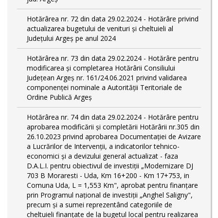
Hotărârea nr. 72 din data 29.02.2024 - Hotărâre privind
actualizarea bugetului de venituri și cheltuieli al
Județului Argeș pe anul 2024
Hotărârea nr. 73 din data 29.02.2024 - Hotărâre pentru
modificarea și completarea Hotărârii Consiliului
Județean Argeș nr. 161/24.06.2021 privind validarea
componenței nominale a Autorității Teritoriale de
Ordine Publică Argeș
Hotărârea nr. 74 din data 29.02.2024 - Hotărâre pentru
aprobarea modificării şi completării Hotărârii nr.305 din
26.10.2023 privind aprobarea Documentației de Avizare
a Lucrărilor de Intervenții, a indicatorilor tehnico-
economici și a devizului general actualizat - faza
D.A.L.I. pentru obiectivul de investiţii „Modernizare DJ
703 B Moraresti - Uda, Km 16+200 - Km 17+753, in
Comuna Uda, L = 1,553 Km", aprobat pentru finanțare
prin Programul național de investiții „Anghel Saligny",
precum și a sumei reprezentând categoriile de
cheltuieli finanțate de la bugetul local pentru realizarea