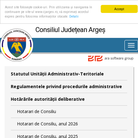
Acest site folosește cookie-uri. Prin utilizarea și navigarea în
Accept
continuare pe site-ul www.cjarges.ro, vă exprimați acordul
expres pentru folosirea informațiilor stocate.
Detalii
Consiliul Județean Argeș
Tog
nav
Statutul Unităţii Administrativ-Teritoriale
Regulamentele privind procedurile administrative
Hotărârile autorităţii deliberative
Hotarari de Consiliu
Hotarari de Consiliu, anul 2026
Hotarari de Consiliu, anul 2025