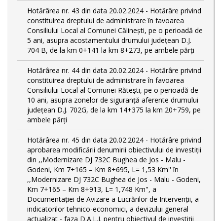
Hotărârea nr. 43 din data 20.02.2024 - Hotărâre privind
constituirea dreptului de administrare în favoarea
Consiliului Local al Comunei Călinești, pe o perioadă de
5 ani, asupra acostamentului drumului județean D.J.
704 B, de la km 0+141 la km 8+273, pe ambele părți
Hotărârea nr. 44 din data 20.02.2024 - Hotărâre privind
constituirea dreptului de administrare în favoarea
Consiliului Local al Comunei Rătești, pe o perioadă de
10 ani, asupra zonelor de siguranță aferente drumului
județean D.J. 702G, de la km 14+375 la km 20+759, pe
ambele părți
Hotărârea nr. 45 din data 20.02.2024 - Hotărâre privind
aprobarea modificării denumirii obiectivului de investiții
din ,,Modernizare DJ 732C Bughea de Jos - Malu -
Godeni, Km 7+165 – Km 8+695, L= 1,53 Km'' în
,,Modernizare DJ 732C Bughea de Jos - Malu - Godeni,
Km 7+165 – Km 8+913, L= 1,748 Km", a
Documentației de Avizare a Lucrărilor de Intervenții, a
indicatorilor tehnico-economici, a devizului general
actualizat - faza D.A.L.I. pentru obiectivul de investiţii