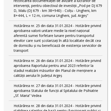
rectificarea documentației de avizare a lucrărilor de
intervenții, pentru obiectivul de investiții „Pod pe DJ 679
D, Malu (DJ 679 - km 38+940) - Colțu - Ungheni, km
8+444, L = 12 m, comuna Ungheni, jud. Argeș”
Hotărârea nr. 25 din data 31.01.2024 - Hotărâre privind
aprobarea valorii unitare medie la nivel național
aferentă sumei forfetare lunare pentru transportul
elevilor care sunt şcolarizați în altă localitate decât cea
de domiciliu şi nu beneficiază de existența serviciilor de
transport
Hotărârea nr. 26 din data 31.01.2024 - Hotărâre privind
aprobarea Raportului pentru anul 2023 referitor la
stadiul realizării măsurilor din Planul de menținere a
calității aerului în Județul Argeș
Hotărârea nr. 27 din data 31.01.2024 - Hotărâre privind
aprobarea Statului de funcţii al Spitalului de Psihiatrie
„Sf. Maria” Vedea
Hotărârea nr. 28 din data 31.01.2024 - Hotărâre privind
stabilirea salariilor de bază pentru funcționarii publici și