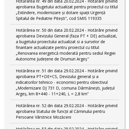
Hotărârea nr. 49 din data 20.02.2024 - Hotărâre privind
aprobarea Bugetului actualizat pentru proiectul cu titlul
„Extindere, modernizare și dotare spații Urgență
Spitalul de Pediatrie Pitești", cod SMIS 119335
Hotărârea nr. 50 din data 20.02.2024 - Hotărâre privind
aprobarea Devizului General (faza PT + DE) actualizat,
a bugetului proiectului actualizat si a surselor de
finantare actualizate pentru proiectul cu titlul:
„Renovarea energetică moderată pentru sediul Regiei
Autonome Județene de Drumuri Argeș"
Hotărârea nr. 51 din data 29.02.2024 - Hotărâre privind
aprobarea PT+DE+CS, Devizului general și a
indicatorilor tehnico - economici pentru obiectivul
„Modernizare DJ 731 D, comuna Dârmănești, județul
Argeș, km 8+440 - 11+240, L = 2,8 km”
Hotărârea nr. 52 din data 29.02.2024 - Hotărâre privind
aprobarea Statului de funcţii al Căminului pentru
Persoane Vârstnice Mozăceni
Hotărârea nr. 53 din data 29.02.2024 - Hotărâre privind