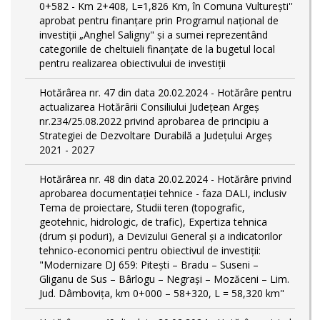
0+582 - Km 2+408, L=1,826 Km, în Comuna Vulturești''
aprobat pentru finanțare prin Programul național de
investiții „Anghel Saligny" și a sumei reprezentând
categoriile de cheltuieli finanțate de la bugetul local
pentru realizarea obiectivului de investiții
Hotărârea nr. 47 din data 20.02.2024 - Hotărâre pentru
actualizarea Hotărârii Consiliului Județean Argeș
nr.234/25.08.2022 privind aprobarea de principiu a
Strategiei de Dezvoltare Durabilă a Județului Argeș
2021 - 2027
Hotărârea nr. 48 din data 20.02.2024 - Hotărâre privind
aprobarea documentației tehnice - faza DALI, inclusiv
Tema de proiectare, Studii teren (topografic,
geotehnic, hidrologic, de trafic), Expertiza tehnica
(drum și poduri), a Devizului General și a indicatorilor
tehnico-economici pentru obiectivul de investiții:
"Modernizare DJ 659: Pitești – Bradu – Suseni –
Gliganu de Sus – Bârlogu – Negrași – Mozăceni – Lim.
Jud. Dâmboviţa, km 0+000 – 58+320, L = 58,320 km"