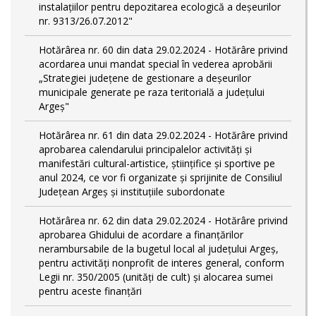
instalațiilor pentru depozitarea ecologică a deșeurilor
nr. 9313/26.07.2012"
Hotărârea nr. 60 din data 29.02.2024 - Hotărâre privind
acordarea unui mandat special în vederea aprobării
„Strategiei județene de gestionare a deșeurilor
municipale generate pe raza teritorială a județului
Argeș"
Hotărârea nr. 61 din data 29.02.2024 - Hotărâre privind
aprobarea calendarului principalelor activităţi şi
manifestări cultural-artistice, ştiinţifice şi sportive pe
anul 2024, ce vor fi organizate şi sprijinite de Consiliul
Judeţean Argeş şi instituţiile subordonate
Hotărârea nr. 62 din data 29.02.2024 - Hotărâre privind
aprobarea Ghidului de acordare a finanţărilor
nerambursabile de la bugetul local al județului Argeș,
pentru activităţi nonprofit de interes general, conform
Legii nr. 350/2005 (unități de cult) și alocarea sumei
pentru aceste finanțări