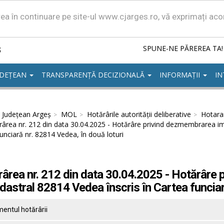
area în continuare pe site-ul www.cjarges.ro, vă exprimați ac
ș
SPUNE-NE PĂREREA TA!
UDEȚEAN
TRANSPARENȚĂ DECIZIONALĂ
INFORMAȚII
IN
l Județean Argeș
MOL
Hotărârile autorităţii deliberative
Hotarar
ârea nr. 212 din data 30.04.2025 - Hotărâre privind dezmembrarea imob
unciară nr. 82814 Vedea, în două loturi
ârea nr. 212 din data 30.04.2025 - Hotărâre 
adastral 82814 Vedea înscris în Cartea funciar
entul hotărârii