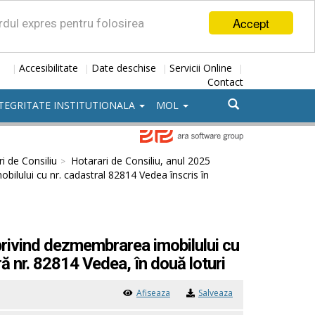
Accept
ordul expres pentru folosirea
Accesibilitate
Date deschise
Servicii Online
|
|
|
|
Contact
TEGRITATE INSTITUTIONALA
MOL
i de Consiliu
Hotarari de Consiliu, anul 2025
ilului cu nr. cadastral 82814 Vedea înscris în
privind dezmembrarea imobilului cu
ă nr. 82814 Vedea, în două loturi
Afiseaza
Salveaza