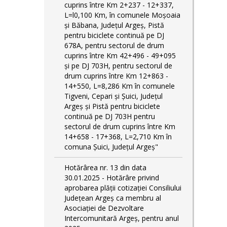
cuprins între Km 2+237 - 12+337,
L=l0,100 Km, în comunele Moşoaia
şi Băbana, Judeţul Argeş, Pistă
pentru biciclete continuă pe DJ
678A, pentru sectorul de drum
cuprins între Km 42+496 - 49+095
și pe DJ 703H, pentru sectorul de
drum cuprins între Km 12+863 -
14+550, L=8,286 Km în comunele
Tigveni, Cepari și Șuici, Judeţul
Argeş și Pistă pentru biciclete
continuă pe DJ 703H pentru
sectorul de drum cuprins între Km
14+658 - 17+368, L=2,710 Km în
comuna Șuici, Județul Argeş"
Hotărârea nr. 13 din data
30.01.2025 - Hotărâre privind
aprobarea plății cotizației Consiliului
Județean Argeș ca membru al
Asociației de Dezvoltare
Intercomunitară Argeș, pentru anul