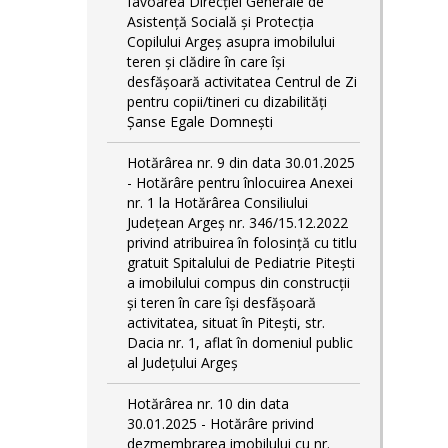
favoarea Direcției Generale de
Asistență Socială și Protecția
Copilului Argeș asupra imobilului
teren și clădire în care își
desfășoară activitatea Centrul de Zi
pentru copii/tineri cu dizabilități
Șanse Egale Domnești
Hotărârea nr. 9 din data 30.01.2025
- Hotărâre pentru înlocuirea Anexei
nr. 1 la Hotărârea Consiliului
Județean Argeș nr. 346/15.12.2022
privind atribuirea în folosință cu titlu
gratuit Spitalului de Pediatrie Pitești
a imobilului compus din construcții
și teren în care își desfășoară
activitatea, situat în Pitești, str.
Dacia nr. 1, aflat în domeniul public
al Județului Argeș
Hotărârea nr. 10 din data
30.01.2025 - Hotărâre privind
dezmembrarea imobilului cu nr.