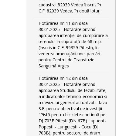
cadastral 82039 Vedea înscris în
C.F. 82039 Vedea, în două loturi
Hotărârea nr. 11 din data
30.01.2025 - Hotărâre privind
aprobarea intenției de cumpărare a
terenului în suprafață de 68 m.p.
(înscris în C.F. 99359 Pitești), în
vederea amenajării unei parcări
pentru Centrul de Transfuzie
Sanguină Argeș
Hotărârea nr. 12 din data
30.01.2025 - Hotărâre privind
aprobarea Studiului de fezabilitate,
a indicatorilor tehnico-economici și
a devizului general actualizat - faza
S.F. pentru obiectivul de investiţii
"Pistă pentru biciclete continuă pe
DJ 703E Piteşti (DN 67B) Lupueni -
Popeşti - Lunguieşti - Cocu (DJ
703B), pentru sectorul de drum