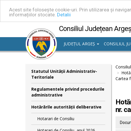
Acest site folosește cookie-uri. Prin utilizarea și navig
informațiilor stocate.
Detalii
Consiliul Județean Arge
JUDEȚUL ARGEȘ
CONSILIUL J
Consiliu
Statutul Unităţii Administrativ-
Hotăr
Teritoriale
Cartea f
Regulamentele privind procedurile
administrative
Hotăr
Hotărârile autorităţii deliberative
nr. c
Hotarari de Consiliu
Docum
Hotarari de Consiliu, anul 2026