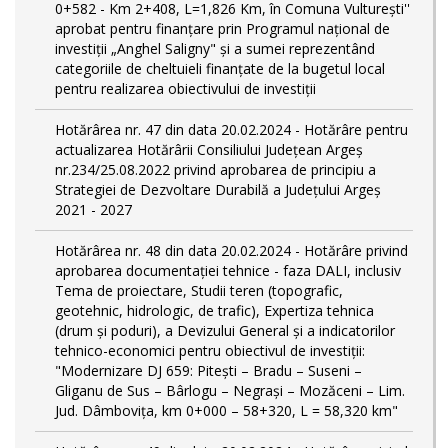
0+582 - Km 2+408, L=1,826 Km, în Comuna Vulturești''
aprobat pentru finanțare prin Programul național de
investiții „Anghel Saligny" și a sumei reprezentând
categoriile de cheltuieli finanțate de la bugetul local
pentru realizarea obiectivului de investiții
Hotărârea nr. 47 din data 20.02.2024 - Hotărâre pentru
actualizarea Hotărârii Consiliului Județean Argeș
nr.234/25.08.2022 privind aprobarea de principiu a
Strategiei de Dezvoltare Durabilă a Județului Argeș
2021 - 2027
Hotărârea nr. 48 din data 20.02.2024 - Hotărâre privind
aprobarea documentației tehnice - faza DALI, inclusiv
Tema de proiectare, Studii teren (topografic,
geotehnic, hidrologic, de trafic), Expertiza tehnica
(drum și poduri), a Devizului General și a indicatorilor
tehnico-economici pentru obiectivul de investiții:
"Modernizare DJ 659: Pitești – Bradu – Suseni –
Gliganu de Sus – Bârlogu – Negrași – Mozăceni – Lim.
Jud. Dâmboviţa, km 0+000 – 58+320, L = 58,320 km"