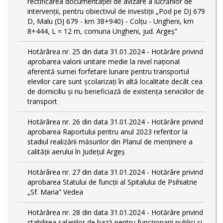
rectificarea documentației de avizare a lucrărilor de
intervenții, pentru obiectivul de investiții „Pod pe DJ 679
D, Malu (DJ 679 - km 38+940) - Colțu - Ungheni, km
8+444, L = 12 m, comuna Ungheni, jud. Argeș”
Hotărârea nr. 25 din data 31.01.2024 - Hotărâre privind
aprobarea valorii unitare medie la nivel național
aferentă sumei forfetare lunare pentru transportul
elevilor care sunt şcolarizați în altă localitate decât cea
de domiciliu şi nu beneficiază de existența serviciilor de
transport
Hotărârea nr. 26 din data 31.01.2024 - Hotărâre privind
aprobarea Raportului pentru anul 2023 referitor la
stadiul realizării măsurilor din Planul de menținere a
calității aerului în Județul Argeș
Hotărârea nr. 27 din data 31.01.2024 - Hotărâre privind
aprobarea Statului de funcţii al Spitalului de Psihiatrie
„Sf. Maria” Vedea
Hotărârea nr. 28 din data 31.01.2024 - Hotărâre privind
stabilirea salariilor de bază pentru funcționarii publici și