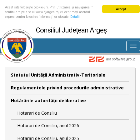
Acest site folosește cookie-uri. Prin utilizarea și navigarea în
Accept
continuare pe site-ul www.cjarges.ro, vă exprimați acordul
expres pentru folosirea informațiilor stocate.
Detalii
Consiliul Județean Argeș
Tog
nav
Statutul Unităţii Administrativ-Teritoriale
Regulamentele privind procedurile administrative
Hotărârile autorităţii deliberative
Hotarari de Consiliu
Hotarari de Consiliu, anul 2026
Hotarari de Consiliu, anul 2025