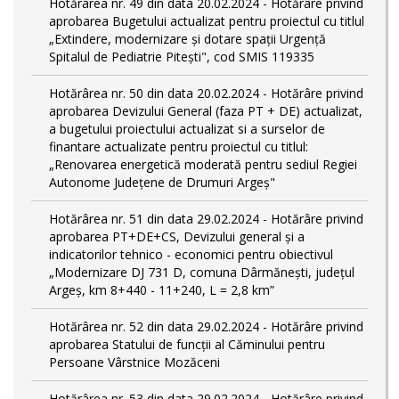
Hotărârea nr. 49 din data 20.02.2024 - Hotărâre privind
aprobarea Bugetului actualizat pentru proiectul cu titlul
„Extindere, modernizare și dotare spații Urgență
Spitalul de Pediatrie Pitești", cod SMIS 119335
Hotărârea nr. 50 din data 20.02.2024 - Hotărâre privind
aprobarea Devizului General (faza PT + DE) actualizat,
a bugetului proiectului actualizat si a surselor de
finantare actualizate pentru proiectul cu titlul:
„Renovarea energetică moderată pentru sediul Regiei
Autonome Județene de Drumuri Argeș"
Hotărârea nr. 51 din data 29.02.2024 - Hotărâre privind
aprobarea PT+DE+CS, Devizului general și a
indicatorilor tehnico - economici pentru obiectivul
„Modernizare DJ 731 D, comuna Dârmănești, județul
Argeș, km 8+440 - 11+240, L = 2,8 km”
Hotărârea nr. 52 din data 29.02.2024 - Hotărâre privind
aprobarea Statului de funcţii al Căminului pentru
Persoane Vârstnice Mozăceni
Hotărârea nr. 53 din data 29.02.2024 - Hotărâre privind