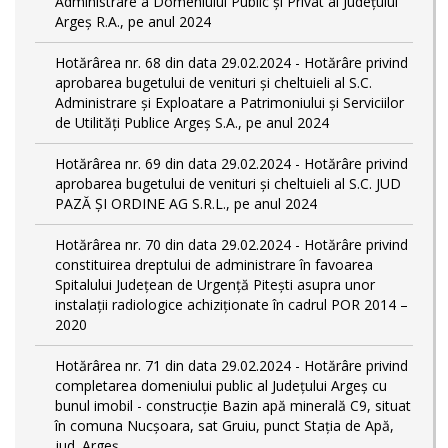
Administrare a Domeniului Public și Privat al Județului
Argeș R.A., pe anul 2024
Hotărârea nr. 68 din data 29.02.2024 - Hotărâre privind
aprobarea bugetului de venituri și cheltuieli al S.C.
Administrare și Exploatare a Patrimoniului și Serviciilor
de Utilități Publice Argeș S.A., pe anul 2024
Hotărârea nr. 69 din data 29.02.2024 - Hotărâre privind
aprobarea bugetului de venituri și cheltuieli al S.C. JUD
PAZĂ ȘI ORDINE AG S.R.L., pe anul 2024
Hotărârea nr. 70 din data 29.02.2024 - Hotărâre privind
constituirea dreptului de administrare în favoarea
Spitalului Județean de Urgență Pitești asupra unor
instalații radiologice achiziționate în cadrul POR 2014 –
2020
Hotărârea nr. 71 din data 29.02.2024 - Hotărâre privind
completarea domeniului public al Judeţului Argeş cu
bunul imobil - construcție Bazin apă minerală C9, situat
în comuna Nucșoara, sat Gruiu, punct Stația de Apă,
jud. Argeș