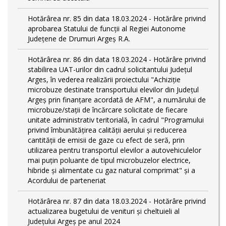
Hotărârea nr. 85 din data 18.03.2024 - Hotărâre privind
aprobarea Statului de funcţii al Regiei Autonome
Județene de Drumuri Argeș R.A.
Hotărârea nr. 86 din data 18.03.2024 - Hotărâre privind
stabilirea UAT-urilor din cadrul solicitantului Județul
Arges, în vederea realizării proiectului "Achiziție
microbuze destinate transportului elevilor din Județul
Argeș prin finanțare acordată de AFM", a numărului de
microbuze/stații de încărcare solicitate de fiecare
unitate administrativ teritorială, în cadrul "Programului
privind îmbunătățirea calității aerului și reducerea
cantității de emisii de gaze cu efect de seră, prin
utilizarea pentru transportul elevilor a autovehiculelor
mai puțin poluante de tipul microbuzelor electrice,
hibride și alimentate cu gaz natural comprimat" și a
Acordului de parteneriat
Hotărârea nr. 87 din data 18.03.2024 - Hotărâre privind
actualizarea bugetului de venituri și cheltuieli al
Județului Argeș pe anul 2024