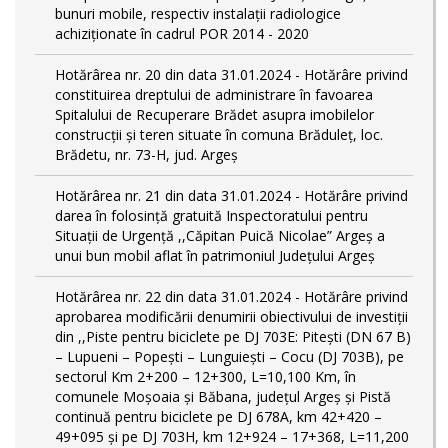
bunuri mobile, respectiv instalații radiologice
achiziționate în cadrul POR 2014 - 2020
Hotărârea nr. 20 din data 31.01.2024 - Hotărâre privind
constituirea dreptului de administrare în favoarea
Spitalului de Recuperare Brădet asupra imobilelor
construcții și teren situate în comuna Brăduleț, loc.
Brădetu, nr. 73-H, jud. Argeș
Hotărârea nr. 21 din data 31.01.2024 - Hotărâre privind
darea în folosință gratuită Inspectoratului pentru
Situații de Urgență ,,Căpitan Puică Nicolae” Argeș a
unui bun mobil aflat în patrimoniul Județului Argeș
Hotărârea nr. 22 din data 31.01.2024 - Hotărâre privind
aprobarea modificării denumirii obiectivului de investiții
din ,,Piste pentru biciclete pe DJ 703E: Pitești (DN 67 B)
– Lupueni – Popești – Lunguiești – Cocu (DJ 703B), pe
sectorul Km 2+200 – 12+300, L=10,100 Km, în
comunele Moșoaia și Băbana, judeţul Argeș și Pistă
continuă pentru biciclete pe DJ 678A, km 42+420 –
49+095 și pe DJ 703H, km 12+924 – 17+368, L=11,200