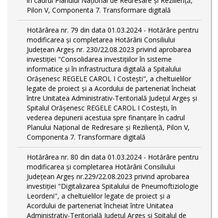
în cadrul Planului Național de Redresare și Reziliență,
Pilon V, Componenta 7. Transformare digitală
Hotărârea nr. 79 din data 01.03.2024 - Hotărâre pentru
modificarea și completarea Hotărârii Consiliului
Județean Argeș nr. 230/22.08.2023 privind aprobarea
investiției "Consolidarea investițiilor în sisteme
informatice și în infrastructura digitală a Spitalului
Orășenesc REGELE CAROL I Costești", a cheltuielilor
legate de proiect și a Acordului de parteneriat încheiat
între Unitatea Administrativ-Teritorială Județul Argeș și
Spitalul Orășenesc REGELE CAROL I Costești, în
vederea depunerii acestuia spre finanțare în cadrul
Planului Național de Redresare și Reziliență, Pilon V,
Componenta 7. Transformare digitală
Hotărârea nr. 80 din data 01.03.2024 - Hotărâre pentru
modificarea și completarea Hotărârii Consiliului
Județean Argeș nr.229/22.08.2023 privind aprobarea
investiției "Digitalizarea Spitalului de Pneumoftiziologie
Leordeni", a cheltuielilor legate de proiect și a
Acordului de parteneriat încheiat între Unitatea
Administrativ-Teritorială Județul Argeș și Spitalul de