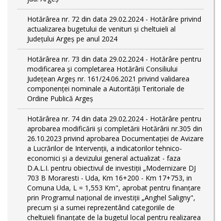
Hotărârea nr. 72 din data 29.02.2024 - Hotărâre privind
actualizarea bugetului de venituri și cheltuieli al
Județului Argeș pe anul 2024
Hotărârea nr. 73 din data 29.02.2024 - Hotărâre pentru
modificarea și completarea Hotărârii Consiliului
Județean Argeș nr. 161/24.06.2021 privind validarea
componenței nominale a Autorității Teritoriale de
Ordine Publică Argeș
Hotărârea nr. 74 din data 29.02.2024 - Hotărâre pentru
aprobarea modificării şi completării Hotărârii nr.305 din
26.10.2023 privind aprobarea Documentației de Avizare
a Lucrărilor de Intervenții, a indicatorilor tehnico-
economici și a devizului general actualizat - faza
D.A.L.I. pentru obiectivul de investiţii „Modernizare DJ
703 B Moraresti - Uda, Km 16+200 - Km 17+753, in
Comuna Uda, L = 1,553 Km", aprobat pentru finanțare
prin Programul național de investiții „Anghel Saligny",
precum și a sumei reprezentând categoriile de
cheltuieli finanțate de la bugetul local pentru realizarea