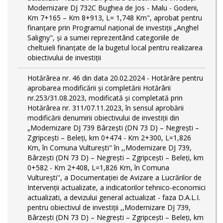
Modernizare DJ 732C Bughea de Jos - Malu - Godeni,
Km 7+165 – Km 8+913, L= 1,748 Km", aprobat pentru
finanțare prin Programul național de investiții „Anghel
Saligny", și a sumei reprezentând categoriile de
cheltuieli finanțate de la bugetul local pentru realizarea
obiectivului de investiții
Hotărârea nr. 46 din data 20.02.2024 - Hotărâre pentru
aprobarea modificării şi completării Hotărârii
nr.253/31.08.2023, modificată și completată prin
Hotărârea nr. 311/07.11.2023, în sensul aprobării
modificării denumirii obiectivului de investiții din
„Modernizare DJ 739 Bârzeşti (DN 73 D) – Negrești –
Zgripcești – Beleți, km 0+474 - Km 2+300, L=1,826
Km, în Comuna Vulturești" în ,,Modernizare DJ 739,
Bârzeşti (DN 73 D) – Negrești – Zgripcești – Beleți, km
0+582 - Km 2+408, L=1,826 Km, în Comuna
Vulturești'', a Documentației de Avizare a Lucrărilor de
Intervenții actualizate, a indicatorilor tehnico-economici
actualizati, a devizului general actualizat - faza D.A.L.I.
pentru obiectivul de investiţii ,,Modernizare DJ 739,
Bârzeşti (DN 73 D) – Negrești – Zgripcești – Beleți, km