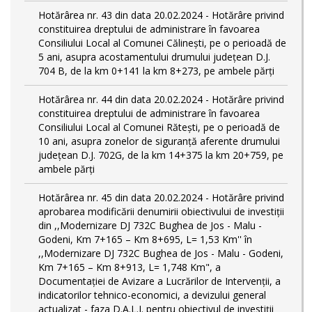
Hotărârea nr. 43 din data 20.02.2024 - Hotărâre privind
constituirea dreptului de administrare în favoarea
Consiliului Local al Comunei Călinești, pe o perioadă de
5 ani, asupra acostamentului drumului județean D.J.
704 B, de la km 0+141 la km 8+273, pe ambele părți
Hotărârea nr. 44 din data 20.02.2024 - Hotărâre privind
constituirea dreptului de administrare în favoarea
Consiliului Local al Comunei Rătești, pe o perioadă de
10 ani, asupra zonelor de siguranță aferente drumului
județean D.J. 702G, de la km 14+375 la km 20+759, pe
ambele părți
Hotărârea nr. 45 din data 20.02.2024 - Hotărâre privind
aprobarea modificării denumirii obiectivului de investiții
din ,,Modernizare DJ 732C Bughea de Jos - Malu -
Godeni, Km 7+165 – Km 8+695, L= 1,53 Km'' în
,,Modernizare DJ 732C Bughea de Jos - Malu - Godeni,
Km 7+165 – Km 8+913, L= 1,748 Km", a
Documentației de Avizare a Lucrărilor de Intervenții, a
indicatorilor tehnico-economici, a devizului general
actualizat - faza D.A.L.I. pentru obiectivul de investiţii