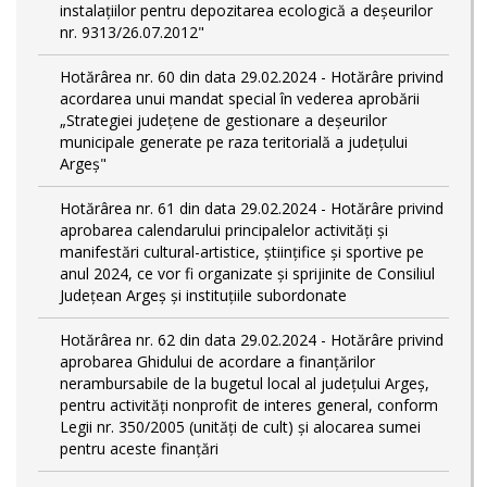
instalațiilor pentru depozitarea ecologică a deșeurilor
nr. 9313/26.07.2012"
Hotărârea nr. 60 din data 29.02.2024 - Hotărâre privind
acordarea unui mandat special în vederea aprobării
„Strategiei județene de gestionare a deșeurilor
municipale generate pe raza teritorială a județului
Argeș"
Hotărârea nr. 61 din data 29.02.2024 - Hotărâre privind
aprobarea calendarului principalelor activităţi şi
manifestări cultural-artistice, ştiinţifice şi sportive pe
anul 2024, ce vor fi organizate şi sprijinite de Consiliul
Judeţean Argeş şi instituţiile subordonate
Hotărârea nr. 62 din data 29.02.2024 - Hotărâre privind
aprobarea Ghidului de acordare a finanţărilor
nerambursabile de la bugetul local al județului Argeș,
pentru activităţi nonprofit de interes general, conform
Legii nr. 350/2005 (unități de cult) și alocarea sumei
pentru aceste finanțări