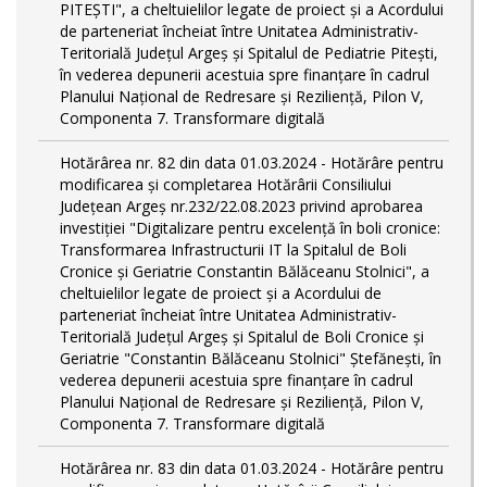
PITEŞTI", a cheltuielilor legate de proiect și a Acordului
de parteneriat încheiat între Unitatea Administrativ-
Teritorială Județul Argeș și Spitalul de Pediatrie Pitești,
în vederea depunerii acestuia spre finanțare în cadrul
Planului Național de Redresare și Reziliență, Pilon V,
Componenta 7. Transformare digitală
Hotărârea nr. 82 din data 01.03.2024 - Hotărâre pentru
modificarea și completarea Hotărârii Consiliului
Județean Argeș nr.232/22.08.2023 privind aprobarea
investiției "Digitalizare pentru excelență în boli cronice:
Transformarea Infrastructurii IT la Spitalul de Boli
Cronice și Geriatrie Constantin Bălăceanu Stolnici", a
cheltuielilor legate de proiect și a Acordului de
parteneriat încheiat între Unitatea Administrativ-
Teritorială Județul Argeș și Spitalul de Boli Cronice și
Geriatrie "Constantin Bălăceanu Stolnici" Ștefănești, în
vederea depunerii acestuia spre finanțare în cadrul
Planului Național de Redresare și Reziliență, Pilon V,
Componenta 7. Transformare digitală
Hotărârea nr. 83 din data 01.03.2024 - Hotărâre pentru