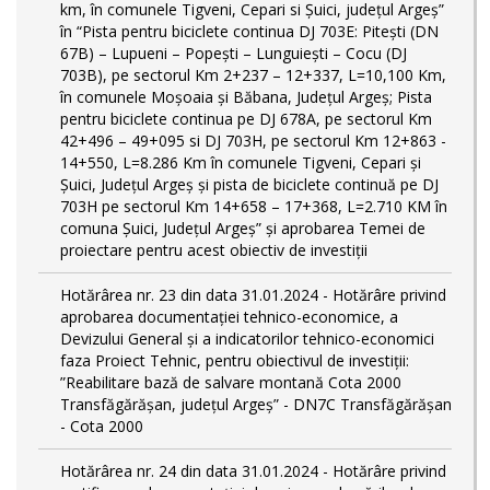
km, în comunele Tigveni, Cepari si Șuici, județul Argeș”
în “Pista pentru biciclete continua DJ 703E: Pitești (DN
67B) – Lupueni – Popești – Lunguiești – Cocu (DJ
703B), pe sectorul Km 2+237 – 12+337, L=10,100 Km,
în comunele Moșoaia și Băbana, Județul Argeș; Pista
pentru biciclete continua pe DJ 678A, pe sectorul Km
42+496 – 49+095 si DJ 703H, pe sectorul Km 12+863 -
14+550, L=8.286 Km în comunele Tigveni, Cepari și
Șuici, Județul Argeș și pista de biciclete continuă pe DJ
703H pe sectorul Km 14+658 – 17+368, L=2.710 KM în
comuna Șuici, Județul Argeș” şi aprobarea Temei de
proiectare pentru acest obiectiv de investiţii
Hotărârea nr. 23 din data 31.01.2024 - Hotărâre privind
aprobarea documentației tehnico-economice, a
Devizului General și a indicatorilor tehnico-economici
faza Proiect Tehnic, pentru obiectivul de investiții:
”Reabilitare bază de salvare montană Cota 2000
Transfăgărășan, județul Argeș” - DN7C Transfăgărășan
- Cota 2000
Hotărârea nr. 24 din data 31.01.2024 - Hotărâre privind