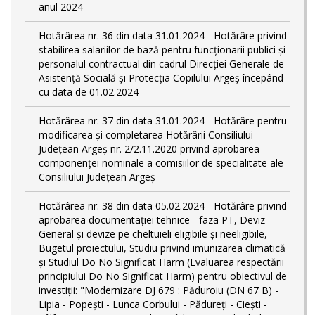
anul 2024
Hotărârea nr. 36 din data 31.01.2024 - Hotărâre privind
stabilirea salariilor de bază pentru funcționarii publici și
personalul contractual din cadrul Direcției Generale de
Asistență Socială și Protecția Copilului Argeş începând
cu data de 01.02.2024
Hotărârea nr. 37 din data 31.01.2024 - Hotărâre pentru
modificarea și completarea Hotărârii Consiliului
Județean Argeș nr. 2/2.11.2020 privind aprobarea
componenței nominale a comisiilor de specialitate ale
Consiliului Județean Argeș
Hotărârea nr. 38 din data 05.02.2024 - Hotărâre privind
aprobarea documentației tehnice - faza PT, Deviz
General și devize pe cheltuieli eligibile și neeligibile,
Bugetul proiectului, Studiu privind imunizarea climatică
și Studiul Do No Significat Harm (Evaluarea respectării
principiului Do No Significat Harm) pentru obiectivul de
investiții: "Modernizare DJ 679 : Păduroiu (DN 67 B) -
Lipia - Popești - Lunca Corbului - Pădureţi - Ciești -