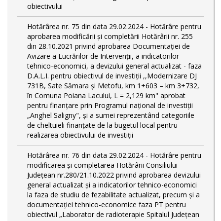
obiectivului
Hotărârea nr. 75 din data 29.02.2024 - Hotărâre pentru
aprobarea modificării şi completării Hotărârii nr. 255
din 28.10.2021 privind aprobarea Documentației de
Avizare a Lucrărilor de Intervenții, a indicatorilor
tehnico-economici, a devizului general actualizat - faza
D.A.L.I. pentru obiectivul de investiţii ,,Modernizare DJ
731B, Sate Sămara și Metofu, km 1+603 – km 3+732,
în Comuna Poiana Lacului, L = 2,129 km'' aprobat
pentru finanțare prin Programul național de investiții
„Anghel Saligny", și a sumei reprezentând categoriile
de cheltuieli finanțate de la bugetul local pentru
realizarea obiectivului de investiții
Hotărârea nr. 76 din data 29.02.2024 - Hotărâre pentru
modificarea și completarea Hotărârii Consiliului
Județean nr.280/21.10.2022 privind aprobarea devizului
general actualizat și a indicatorilor tehnico-economici
la faza de studiu de fezabilitate actualizat, precum și a
documentației tehnico-economice faza PT pentru
obiectivul „Laborator de radioterapie Spitalul Județean