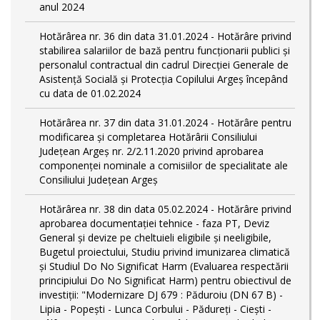
anul 2024
Hotărârea nr. 36 din data 31.01.2024 - Hotărâre privind
stabilirea salariilor de bază pentru funcționarii publici și
personalul contractual din cadrul Direcției Generale de
Asistență Socială și Protecția Copilului Argeş începând
cu data de 01.02.2024
Hotărârea nr. 37 din data 31.01.2024 - Hotărâre pentru
modificarea și completarea Hotărârii Consiliului
Județean Argeș nr. 2/2.11.2020 privind aprobarea
componenței nominale a comisiilor de specialitate ale
Consiliului Județean Argeș
Hotărârea nr. 38 din data 05.02.2024 - Hotărâre privind
aprobarea documentației tehnice - faza PT, Deviz
General și devize pe cheltuieli eligibile și neeligibile,
Bugetul proiectului, Studiu privind imunizarea climatică
și Studiul Do No Significat Harm (Evaluarea respectării
principiului Do No Significat Harm) pentru obiectivul de
investiții: "Modernizare DJ 679 : Păduroiu (DN 67 B) -
Lipia - Popești - Lunca Corbului - Pădureţi - Ciești -