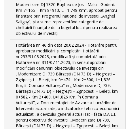
Modernizare DJ 732C Bughea de Jos - Malu - Godeni,
Km 7+165 – Km 8+913, L= 1,748 Km", aprobat pentru
finanțare prin Programul național de investiții „Anghel
Saligny", și a sumei reprezentând categoriile de
cheltuieli finanțate de la bugetul local pentru realizarea
obiectivului de investiții
Hotărârea nr. 46 din data 20.02.2024 - Hotărâre pentru
aprobarea modificării şi completării Hotărârii
nr.253/31.08.2023, modificată și completată prin
Hotărârea nr. 311/07.11.2023, în sensul aprobării
modificării denumirii obiectivului de investiții din
„Modernizare DJ 739 Bârzeşti (DN 73 D) – Negrești –
Zgripcești – Beleți, km 0+474 - Km 2+300, L=1,826
Km, în Comuna Vulturești" în ,,Modernizare DJ 739,
Bârzeşti (DN 73 D) – Negrești – Zgripcești – Beleți, km
0+582 - Km 2+408, L=1,826 Km, în Comuna
Vulturești'', a Documentației de Avizare a Lucrărilor de
Intervenții actualizate, a indicatorilor tehnico-economici
actualizati, a devizului general actualizat - faza D.A.L.I.
pentru obiectivul de investiţii ,,Modernizare DJ 739,
Bârzeşti (DN 73 D) – Negrești – Zgripcești – Beleți, km