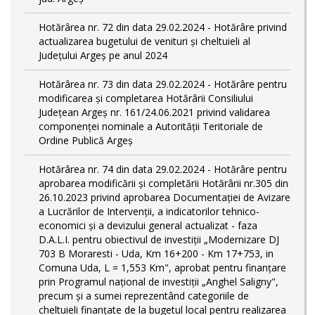
Hotărârea nr. 72 din data 29.02.2024 - Hotărâre privind
actualizarea bugetului de venituri și cheltuieli al
Județului Argeș pe anul 2024
Hotărârea nr. 73 din data 29.02.2024 - Hotărâre pentru
modificarea și completarea Hotărârii Consiliului
Județean Argeș nr. 161/24.06.2021 privind validarea
componenței nominale a Autorității Teritoriale de
Ordine Publică Argeș
Hotărârea nr. 74 din data 29.02.2024 - Hotărâre pentru
aprobarea modificării şi completării Hotărârii nr.305 din
26.10.2023 privind aprobarea Documentației de Avizare
a Lucrărilor de Intervenții, a indicatorilor tehnico-
economici și a devizului general actualizat - faza
D.A.L.I. pentru obiectivul de investiţii „Modernizare DJ
703 B Moraresti - Uda, Km 16+200 - Km 17+753, in
Comuna Uda, L = 1,553 Km", aprobat pentru finanțare
prin Programul național de investiții „Anghel Saligny",
precum și a sumei reprezentând categoriile de
cheltuieli finanțate de la bugetul local pentru realizarea