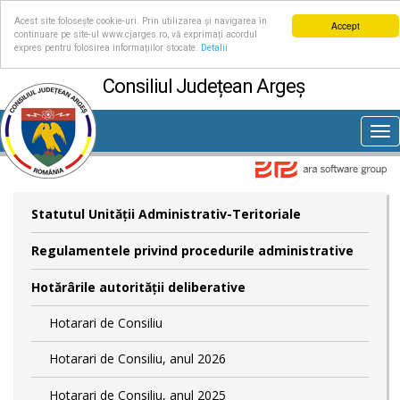
Acest site folosește cookie-uri. Prin utilizarea și navigarea în
Accept
continuare pe site-ul www.cjarges.ro, vă exprimați acordul
expres pentru folosirea informațiilor stocate.
Detalii
Consiliul Județean Argeș
Tog
nav
Statutul Unităţii Administrativ-Teritoriale
Regulamentele privind procedurile administrative
Hotărârile autorităţii deliberative
Hotarari de Consiliu
Hotarari de Consiliu, anul 2026
Hotarari de Consiliu, anul 2025