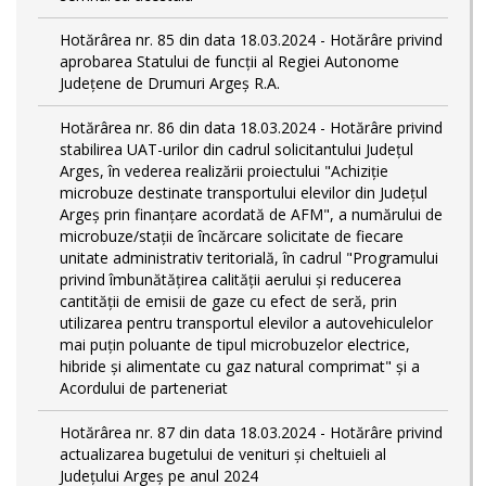
Hotărârea nr. 85 din data 18.03.2024 - Hotărâre privind
aprobarea Statului de funcţii al Regiei Autonome
Județene de Drumuri Argeș R.A.
Hotărârea nr. 86 din data 18.03.2024 - Hotărâre privind
stabilirea UAT-urilor din cadrul solicitantului Județul
Arges, în vederea realizării proiectului "Achiziție
microbuze destinate transportului elevilor din Județul
Argeș prin finanțare acordată de AFM", a numărului de
microbuze/stații de încărcare solicitate de fiecare
unitate administrativ teritorială, în cadrul "Programului
privind îmbunătățirea calității aerului și reducerea
cantității de emisii de gaze cu efect de seră, prin
utilizarea pentru transportul elevilor a autovehiculelor
mai puțin poluante de tipul microbuzelor electrice,
hibride și alimentate cu gaz natural comprimat" și a
Acordului de parteneriat
Hotărârea nr. 87 din data 18.03.2024 - Hotărâre privind
actualizarea bugetului de venituri și cheltuieli al
Județului Argeș pe anul 2024