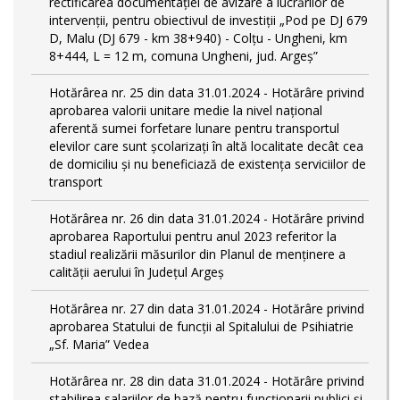
rectificarea documentației de avizare a lucrărilor de
intervenții, pentru obiectivul de investiții „Pod pe DJ 679
D, Malu (DJ 679 - km 38+940) - Colțu - Ungheni, km
8+444, L = 12 m, comuna Ungheni, jud. Argeș”
Hotărârea nr. 25 din data 31.01.2024 - Hotărâre privind
aprobarea valorii unitare medie la nivel național
aferentă sumei forfetare lunare pentru transportul
elevilor care sunt şcolarizați în altă localitate decât cea
de domiciliu şi nu beneficiază de existența serviciilor de
transport
Hotărârea nr. 26 din data 31.01.2024 - Hotărâre privind
aprobarea Raportului pentru anul 2023 referitor la
stadiul realizării măsurilor din Planul de menținere a
calității aerului în Județul Argeș
Hotărârea nr. 27 din data 31.01.2024 - Hotărâre privind
aprobarea Statului de funcţii al Spitalului de Psihiatrie
„Sf. Maria” Vedea
Hotărârea nr. 28 din data 31.01.2024 - Hotărâre privind
stabilirea salariilor de bază pentru funcționarii publici și