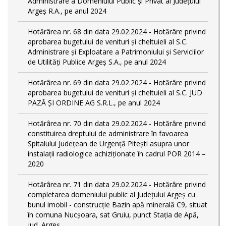
Administrare a Domeniului Public și Privat al Județului
Argeș R.A., pe anul 2024
Hotărârea nr. 68 din data 29.02.2024 - Hotărâre privind
aprobarea bugetului de venituri și cheltuieli al S.C.
Administrare și Exploatare a Patrimoniului și Serviciilor
de Utilități Publice Argeș S.A., pe anul 2024
Hotărârea nr. 69 din data 29.02.2024 - Hotărâre privind
aprobarea bugetului de venituri și cheltuieli al S.C. JUD
PAZĂ ȘI ORDINE AG S.R.L., pe anul 2024
Hotărârea nr. 70 din data 29.02.2024 - Hotărâre privind
constituirea dreptului de administrare în favoarea
Spitalului Județean de Urgență Pitești asupra unor
instalații radiologice achiziționate în cadrul POR 2014 –
2020
Hotărârea nr. 71 din data 29.02.2024 - Hotărâre privind
completarea domeniului public al Judeţului Argeş cu
bunul imobil - construcție Bazin apă minerală C9, situat
în comuna Nucșoara, sat Gruiu, punct Stația de Apă,
jud. Argeș