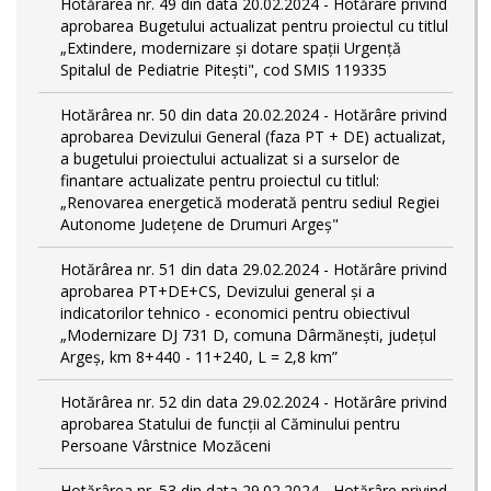
Hotărârea nr. 49 din data 20.02.2024 - Hotărâre privind
aprobarea Bugetului actualizat pentru proiectul cu titlul
„Extindere, modernizare și dotare spații Urgență
Spitalul de Pediatrie Pitești", cod SMIS 119335
Hotărârea nr. 50 din data 20.02.2024 - Hotărâre privind
aprobarea Devizului General (faza PT + DE) actualizat,
a bugetului proiectului actualizat si a surselor de
finantare actualizate pentru proiectul cu titlul:
„Renovarea energetică moderată pentru sediul Regiei
Autonome Județene de Drumuri Argeș"
Hotărârea nr. 51 din data 29.02.2024 - Hotărâre privind
aprobarea PT+DE+CS, Devizului general și a
indicatorilor tehnico - economici pentru obiectivul
„Modernizare DJ 731 D, comuna Dârmănești, județul
Argeș, km 8+440 - 11+240, L = 2,8 km”
Hotărârea nr. 52 din data 29.02.2024 - Hotărâre privind
aprobarea Statului de funcţii al Căminului pentru
Persoane Vârstnice Mozăceni
Hotărârea nr. 53 din data 29.02.2024 - Hotărâre privind