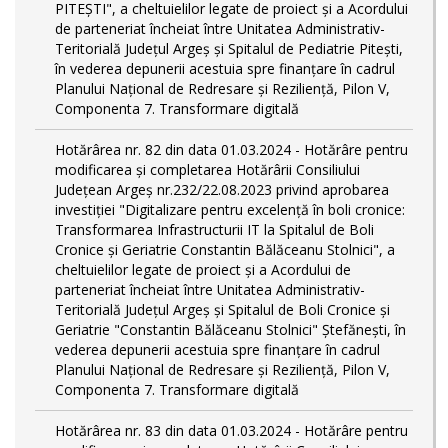
PITEŞTI", a cheltuielilor legate de proiect și a Acordului
de parteneriat încheiat între Unitatea Administrativ-
Teritorială Județul Argeș și Spitalul de Pediatrie Pitești,
în vederea depunerii acestuia spre finanțare în cadrul
Planului Național de Redresare și Reziliență, Pilon V,
Componenta 7. Transformare digitală
Hotărârea nr. 82 din data 01.03.2024 - Hotărâre pentru
modificarea și completarea Hotărârii Consiliului
Județean Argeș nr.232/22.08.2023 privind aprobarea
investiției "Digitalizare pentru excelență în boli cronice:
Transformarea Infrastructurii IT la Spitalul de Boli
Cronice și Geriatrie Constantin Bălăceanu Stolnici", a
cheltuielilor legate de proiect și a Acordului de
parteneriat încheiat între Unitatea Administrativ-
Teritorială Județul Argeș și Spitalul de Boli Cronice și
Geriatrie "Constantin Bălăceanu Stolnici" Ștefănești, în
vederea depunerii acestuia spre finanțare în cadrul
Planului Național de Redresare și Reziliență, Pilon V,
Componenta 7. Transformare digitală
Hotărârea nr. 83 din data 01.03.2024 - Hotărâre pentru