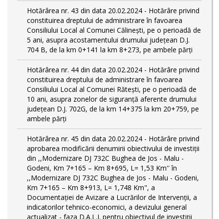
Hotărârea nr. 43 din data 20.02.2024 - Hotărâre privind
constituirea dreptului de administrare în favoarea
Consiliului Local al Comunei Călinești, pe o perioadă de
5 ani, asupra acostamentului drumului județean D.J.
704 B, de la km 0+141 la km 8+273, pe ambele părți
Hotărârea nr. 44 din data 20.02.2024 - Hotărâre privind
constituirea dreptului de administrare în favoarea
Consiliului Local al Comunei Rătești, pe o perioadă de
10 ani, asupra zonelor de siguranță aferente drumului
județean D.J. 702G, de la km 14+375 la km 20+759, pe
ambele părți
Hotărârea nr. 45 din data 20.02.2024 - Hotărâre privind
aprobarea modificării denumirii obiectivului de investiții
din ,,Modernizare DJ 732C Bughea de Jos - Malu -
Godeni, Km 7+165 – Km 8+695, L= 1,53 Km'' în
,,Modernizare DJ 732C Bughea de Jos - Malu - Godeni,
Km 7+165 – Km 8+913, L= 1,748 Km", a
Documentației de Avizare a Lucrărilor de Intervenții, a
indicatorilor tehnico-economici, a devizului general
actualizat - faza D.A.L.I. pentru obiectivul de investiţii