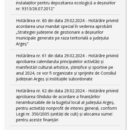
instalațiilor pentru depozitarea ecologică a deșeurilor
nr. 9313/26.07.2012"
Hotărârea nr. 60 din data 29.02.2024 - Hotărâre privind
acordarea unui mandat special în vederea aprobării
„Strategiei județene de gestionare a deșeurilor
municipale generate pe raza teritorială a județului
Argeș"
Hotărârea nr. 61 din data 29.02.2024 - Hotărâre privind
aprobarea calendarului principalelor activităţi şi
manifestări cultural-artistice, ştiinţifice şi sportive pe
anul 2024, ce vor fi organizate şi sprijinite de Consiliul
Judeţean Argeş şi instituţiile subordonate
Hotărârea nr. 62 din data 29.02.2024 - Hotărâre privind
aprobarea Ghidului de acordare a finanţărilor
nerambursabile de la bugetul local al județului Argeș,
pentru activităţi nonprofit de interes general, conform
Legii nr. 350/2005 (unități de cult) și alocarea sumei
pentru aceste finanțări