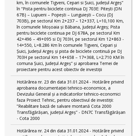
km, în comunele Tigveni, Cepari si Șuici, județul Argeș”
în “Pista pentru biciclete continua DJ 703E: Pitești (DN
67B) – Lupueni – Popești – Lunguiești – Cocu (DJ
703B), pe sectorul Km 2+237 – 12+337, L=10,100 Km,
în comunele Moșoaia și Băbana, Județul Argeș; Pista
pentru biciclete continua pe DJ 678A, pe sectorul Km
42+496 – 49+095 si DJ 703H, pe sectorul Km 12+863 -
14+550, L=8.286 Km în comunele Tigveni, Cepari și
Șuici, Județul Argeș și pista de biciclete continuă pe DJ
703H pe sectorul Km 14+658 – 17+368, L=2.710 KM în
comuna Șuici, Județul Argeș” şi aprobarea Temei de
proiectare pentru acest obiectiv de investiţii
Hotărârea nr. 23 din data 31.01.2024 - Hotărâre privind
aprobarea documentației tehnico-economice, a
Devizului General și a indicatorilor tehnico-economici
faza Proiect Tehnic, pentru obiectivul de investiții:
”Reabilitare bază de salvare montană Cota 2000
Transfăgărășan, județul Argeș” - DN7C Transfăgărășan
- Cota 2000
Hotărârea nr. 24 din data 31.01.2024 - Hotărâre privind