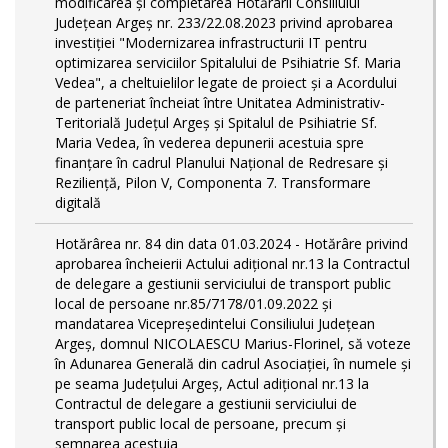
modificarea și completarea Hotărârii Consiliului
Județean Argeș nr. 233/22.08.2023 privind aprobarea
investiției "Modernizarea infrastructurii IT pentru
optimizarea serviciilor Spitalului de Psihiatrie Sf. Maria
Vedea", a cheltuielilor legate de proiect și a Acordului
de parteneriat încheiat între Unitatea Administrativ-
Teritorială Județul Argeș și Spitalul de Psihiatrie Sf.
Maria Vedea, în vederea depunerii acestuia spre
finanțare în cadrul Planului Național de Redresare și
Reziliență, Pilon V, Componenta 7. Transformare
digitală
Hotărârea nr. 84 din data 01.03.2024 - Hotărâre privind
aprobarea încheierii Actului adițional nr.13 la Contractul
de delegare a gestiunii serviciului de transport public
local de persoane nr.85/7178/01.09.2022 și
mandatarea Vicepreședintelui Consiliului Județean
Argeș, domnul NICOLAESCU Marius-Florinel, să voteze
în Adunarea Generală din cadrul Asociației, în numele și
pe seama Județului Argeș, Actul adițional nr.13 la
Contractul de delegare a gestiunii serviciului de
transport public local de persoane, precum și
semnarea acestuia