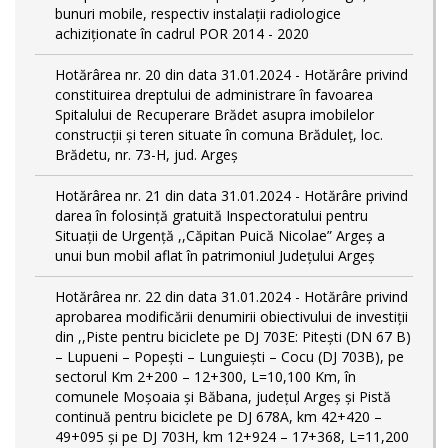
bunuri mobile, respectiv instalații radiologice
achiziționate în cadrul POR 2014 - 2020
Hotărârea nr. 20 din data 31.01.2024 - Hotărâre privind
constituirea dreptului de administrare în favoarea
Spitalului de Recuperare Brădet asupra imobilelor
construcții și teren situate în comuna Brăduleț, loc.
Brădetu, nr. 73-H, jud. Argeș
Hotărârea nr. 21 din data 31.01.2024 - Hotărâre privind
darea în folosință gratuită Inspectoratului pentru
Situații de Urgență ,,Căpitan Puică Nicolae” Argeș a
unui bun mobil aflat în patrimoniul Județului Argeș
Hotărârea nr. 22 din data 31.01.2024 - Hotărâre privind
aprobarea modificării denumirii obiectivului de investiții
din ,,Piste pentru biciclete pe DJ 703E: Pitești (DN 67 B)
– Lupueni – Popești – Lunguiești – Cocu (DJ 703B), pe
sectorul Km 2+200 – 12+300, L=10,100 Km, în
comunele Moșoaia și Băbana, judeţul Argeș și Pistă
continuă pentru biciclete pe DJ 678A, km 42+420 –
49+095 și pe DJ 703H, km 12+924 – 17+368, L=11,200