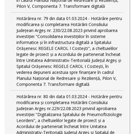
în cadrul Planului Național de Redresare și Reziliență,
Pilon V, Componenta 7. Transformare digitală
Hotărârea nr. 79 din data 01.03.2024 - Hotărâre pentru
modificarea și completarea Hotărârii Consiliului
Județean Argeș nr. 230/22.08.2023 privind aprobarea
investiției "Consolidarea investițiilor în sisteme
informatice și în infrastructura digitală a Spitalului
Orășenesc REGELE CAROL I Costești", a cheltuielilor
legate de proiect și a Acordului de parteneriat încheiat
între Unitatea Administrativ-Teritorială Județul Argeș și
Spitalul Orășenesc REGELE CAROL I Costești, în
vederea depunerii acestuia spre finanțare în cadrul
Planului Național de Redresare și Reziliență, Pilon V,
Componenta 7. Transformare digitală
Hotărârea nr. 80 din data 01.03.2024 - Hotărâre pentru
modificarea și completarea Hotărârii Consiliului
Județean Argeș nr.229/22.08.2023 privind aprobarea
investiției "Digitalizarea Spitalului de Pneumoftiziologie
Leordeni", a cheltuielilor legate de proiect și a
Acordului de parteneriat încheiat între Unitatea
Administrativ-Teritorială Județul Argeș și Spitalul de