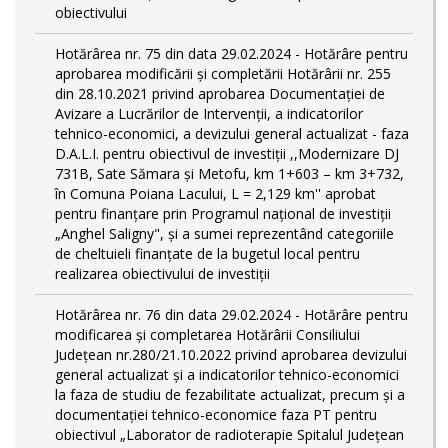
obiectivului
Hotărârea nr. 75 din data 29.02.2024 - Hotărâre pentru
aprobarea modificării şi completării Hotărârii nr. 255
din 28.10.2021 privind aprobarea Documentației de
Avizare a Lucrărilor de Intervenții, a indicatorilor
tehnico-economici, a devizului general actualizat - faza
D.A.L.I. pentru obiectivul de investiţii ,,Modernizare DJ
731B, Sate Sămara și Metofu, km 1+603 – km 3+732,
în Comuna Poiana Lacului, L = 2,129 km'' aprobat
pentru finanțare prin Programul național de investiții
„Anghel Saligny", și a sumei reprezentând categoriile
de cheltuieli finanțate de la bugetul local pentru
realizarea obiectivului de investiții
Hotărârea nr. 76 din data 29.02.2024 - Hotărâre pentru
modificarea și completarea Hotărârii Consiliului
Județean nr.280/21.10.2022 privind aprobarea devizului
general actualizat și a indicatorilor tehnico-economici
la faza de studiu de fezabilitate actualizat, precum și a
documentației tehnico-economice faza PT pentru
obiectivul „Laborator de radioterapie Spitalul Județean