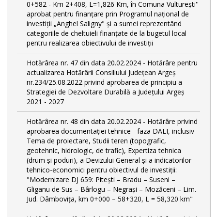
0+582 - Km 2+408, L=1,826 Km, în Comuna Vulturești''
aprobat pentru finanțare prin Programul național de
investiții „Anghel Saligny" și a sumei reprezentând
categoriile de cheltuieli finanțate de la bugetul local
pentru realizarea obiectivului de investiții
Hotărârea nr. 47 din data 20.02.2024 - Hotărâre pentru
actualizarea Hotărârii Consiliului Județean Argeș
nr.234/25.08.2022 privind aprobarea de principiu a
Strategiei de Dezvoltare Durabilă a Județului Argeș
2021 - 2027
Hotărârea nr. 48 din data 20.02.2024 - Hotărâre privind
aprobarea documentației tehnice - faza DALI, inclusiv
Tema de proiectare, Studii teren (topografic,
geotehnic, hidrologic, de trafic), Expertiza tehnica
(drum și poduri), a Devizului General și a indicatorilor
tehnico-economici pentru obiectivul de investiții:
"Modernizare DJ 659: Pitești – Bradu – Suseni –
Gliganu de Sus – Bârlogu – Negrași – Mozăceni – Lim.
Jud. Dâmboviţa, km 0+000 – 58+320, L = 58,320 km"