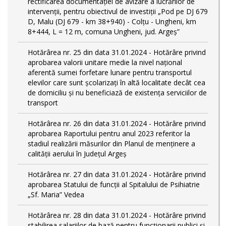
rectificarea documentației de avizare a lucrărilor de
intervenții, pentru obiectivul de investiții „Pod pe DJ 679
D, Malu (DJ 679 - km 38+940) - Colțu - Ungheni, km
8+444, L = 12 m, comuna Ungheni, jud. Argeș”
Hotărârea nr. 25 din data 31.01.2024 - Hotărâre privind
aprobarea valorii unitare medie la nivel național
aferentă sumei forfetare lunare pentru transportul
elevilor care sunt şcolarizați în altă localitate decât cea
de domiciliu şi nu beneficiază de existența serviciilor de
transport
Hotărârea nr. 26 din data 31.01.2024 - Hotărâre privind
aprobarea Raportului pentru anul 2023 referitor la
stadiul realizării măsurilor din Planul de menținere a
calității aerului în Județul Argeș
Hotărârea nr. 27 din data 31.01.2024 - Hotărâre privind
aprobarea Statului de funcţii al Spitalului de Psihiatrie
„Sf. Maria” Vedea
Hotărârea nr. 28 din data 31.01.2024 - Hotărâre privind
stabilirea salariilor de bază pentru funcționarii publici și