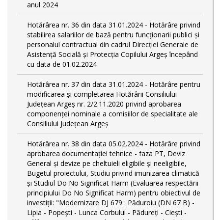
anul 2024
Hotărârea nr. 36 din data 31.01.2024 - Hotărâre privind
stabilirea salariilor de bază pentru funcționarii publici și
personalul contractual din cadrul Direcției Generale de
Asistență Socială și Protecția Copilului Argeş începând
cu data de 01.02.2024
Hotărârea nr. 37 din data 31.01.2024 - Hotărâre pentru
modificarea și completarea Hotărârii Consiliului
Județean Argeș nr. 2/2.11.2020 privind aprobarea
componenței nominale a comisiilor de specialitate ale
Consiliului Județean Argeș
Hotărârea nr. 38 din data 05.02.2024 - Hotărâre privind
aprobarea documentației tehnice - faza PT, Deviz
General și devize pe cheltuieli eligibile și neeligibile,
Bugetul proiectului, Studiu privind imunizarea climatică
și Studiul Do No Significat Harm (Evaluarea respectării
principiului Do No Significat Harm) pentru obiectivul de
investiții: "Modernizare DJ 679 : Păduroiu (DN 67 B) -
Lipia - Popești - Lunca Corbului - Pădureţi - Ciești -