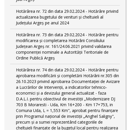
Hotărârea nr. 72 din data 29.02.2024 - Hotărâre privind
actualizarea bugetului de venituri și cheltuieli al
Județului Argeș pe anul 2024
Hotărârea nr. 73 din data 29.02.2024 - Hotărâre pentru
modificarea și completarea Hotărârii Consiliului
Județean Argeș nr. 161/24.06.2021 privind validarea
componenței nominale a Autorității Teritoriale de
Ordine Publică Argeș
Hotărârea nr. 74 din data 29.02.2024 - Hotărâre pentru
aprobarea modificării şi completării Hotărârii nr.305 din
26.10.2023 privind aprobarea Documentației de Avizare
a Lucrărilor de Intervenții, a indicatorilor tehnico-
economici și a devizului general actualizat - faza
D.A.L.I. pentru obiectivul de investiţii „Modernizare DJ
703 B Moraresti - Uda, Km 16+200 - Km 17+753, in
Comuna Uda, L = 1,553 Km", aprobat pentru finanțare
prin Programul național de investiții „Anghel Saligny",
precum și a sumei reprezentând categoriile de
cheltuieli finanțate de la bugetul local pentru realizarea