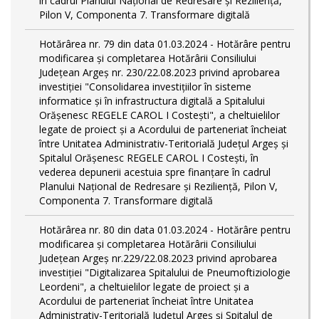
în cadrul Planului Național de Redresare și Reziliență,
Pilon V, Componenta 7. Transformare digitală
Hotărârea nr. 79 din data 01.03.2024 - Hotărâre pentru
modificarea și completarea Hotărârii Consiliului
Județean Argeș nr. 230/22.08.2023 privind aprobarea
investiției "Consolidarea investițiilor în sisteme
informatice și în infrastructura digitală a Spitalului
Orășenesc REGELE CAROL I Costești", a cheltuielilor
legate de proiect și a Acordului de parteneriat încheiat
între Unitatea Administrativ-Teritorială Județul Argeș și
Spitalul Orășenesc REGELE CAROL I Costești, în
vederea depunerii acestuia spre finanțare în cadrul
Planului Național de Redresare și Reziliență, Pilon V,
Componenta 7. Transformare digitală
Hotărârea nr. 80 din data 01.03.2024 - Hotărâre pentru
modificarea și completarea Hotărârii Consiliului
Județean Argeș nr.229/22.08.2023 privind aprobarea
investiției "Digitalizarea Spitalului de Pneumoftiziologie
Leordeni", a cheltuielilor legate de proiect și a
Acordului de parteneriat încheiat între Unitatea
Administrativ-Teritorială Județul Argeș și Spitalul de