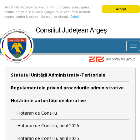
Acest site folosește cookie-uri. Prin utilizarea și navigarea în
Accept
continuare pe site-ul www.cjarges.ro, vă exprimați acordul
expres pentru folosirea informațiilor stocate.
Detalii
Consiliul Județean Argeș
Tog
nav
Statutul Unităţii Administrativ-Teritoriale
Regulamentele privind procedurile administrative
Hotărârile autorităţii deliberative
Hotarari de Consiliu
Hotarari de Consiliu, anul 2026
Hotarari de Consiliu, anul 2025