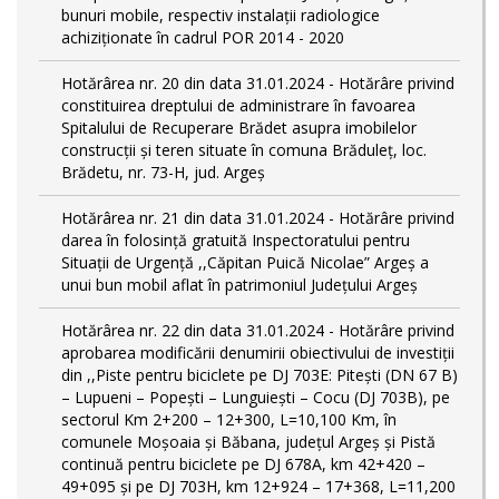
bunuri mobile, respectiv instalații radiologice
achiziționate în cadrul POR 2014 - 2020
Hotărârea nr. 20 din data 31.01.2024 - Hotărâre privind
constituirea dreptului de administrare în favoarea
Spitalului de Recuperare Brădet asupra imobilelor
construcții și teren situate în comuna Brăduleț, loc.
Brădetu, nr. 73-H, jud. Argeș
Hotărârea nr. 21 din data 31.01.2024 - Hotărâre privind
darea în folosință gratuită Inspectoratului pentru
Situații de Urgență ,,Căpitan Puică Nicolae” Argeș a
unui bun mobil aflat în patrimoniul Județului Argeș
Hotărârea nr. 22 din data 31.01.2024 - Hotărâre privind
aprobarea modificării denumirii obiectivului de investiții
din ,,Piste pentru biciclete pe DJ 703E: Pitești (DN 67 B)
– Lupueni – Popești – Lunguiești – Cocu (DJ 703B), pe
sectorul Km 2+200 – 12+300, L=10,100 Km, în
comunele Moșoaia și Băbana, judeţul Argeș și Pistă
continuă pentru biciclete pe DJ 678A, km 42+420 –
49+095 și pe DJ 703H, km 12+924 – 17+368, L=11,200