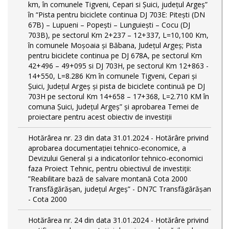
km, în comunele Tigveni, Cepari si Șuici, județul Argeș”
în “Pista pentru biciclete continua DJ 703E: Pitești (DN
67B) – Lupueni – Popești – Lunguiești – Cocu (DJ
703B), pe sectorul Km 2+237 – 12+337, L=10,100 Km,
în comunele Moșoaia și Băbana, Județul Argeș; Pista
pentru biciclete continua pe DJ 678A, pe sectorul Km
42+496 – 49+095 si DJ 703H, pe sectorul Km 12+863 -
14+550, L=8.286 Km în comunele Tigveni, Cepari și
Șuici, Județul Argeș și pista de biciclete continuă pe DJ
703H pe sectorul Km 14+658 – 17+368, L=2.710 KM în
comuna Șuici, Județul Argeș” şi aprobarea Temei de
proiectare pentru acest obiectiv de investiţii
Hotărârea nr. 23 din data 31.01.2024 - Hotărâre privind
aprobarea documentației tehnico-economice, a
Devizului General și a indicatorilor tehnico-economici
faza Proiect Tehnic, pentru obiectivul de investiții:
”Reabilitare bază de salvare montană Cota 2000
Transfăgărășan, județul Argeș” - DN7C Transfăgărășan
- Cota 2000
Hotărârea nr. 24 din data 31.01.2024 - Hotărâre privind