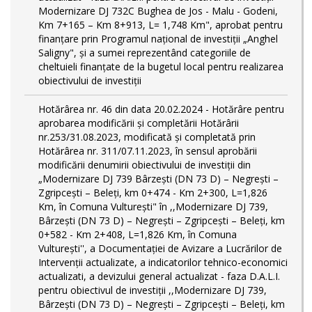
Modernizare DJ 732C Bughea de Jos - Malu - Godeni,
Km 7+165 – Km 8+913, L= 1,748 Km", aprobat pentru
finanțare prin Programul național de investiții „Anghel
Saligny", și a sumei reprezentând categoriile de
cheltuieli finanțate de la bugetul local pentru realizarea
obiectivului de investiții
Hotărârea nr. 46 din data 20.02.2024 - Hotărâre pentru
aprobarea modificării şi completării Hotărârii
nr.253/31.08.2023, modificată și completată prin
Hotărârea nr. 311/07.11.2023, în sensul aprobării
modificării denumirii obiectivului de investiții din
„Modernizare DJ 739 Bârzeşti (DN 73 D) – Negrești –
Zgripcești – Beleți, km 0+474 - Km 2+300, L=1,826
Km, în Comuna Vulturești" în ,,Modernizare DJ 739,
Bârzeşti (DN 73 D) – Negrești – Zgripcești – Beleți, km
0+582 - Km 2+408, L=1,826 Km, în Comuna
Vulturești'', a Documentației de Avizare a Lucrărilor de
Intervenții actualizate, a indicatorilor tehnico-economici
actualizati, a devizului general actualizat - faza D.A.L.I.
pentru obiectivul de investiţii ,,Modernizare DJ 739,
Bârzeşti (DN 73 D) – Negrești – Zgripcești – Beleți, km