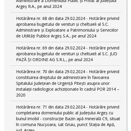
Administrare a Domeniului Public și Privat al Județului
Argeș R.A., pe anul 2024
Hotărârea nr. 68 din data 29.02.2024 - Hotărâre privind
aprobarea bugetului de venituri și cheltuieli al S.C.
Administrare și Exploatare a Patrimoniului și Serviciilor
de Utilități Publice Argeș S.A., pe anul 2024
Hotărârea nr. 69 din data 29.02.2024 - Hotărâre privind
aprobarea bugetului de venituri și cheltuieli al S.C. JUD
PAZĂ ȘI ORDINE AG S.R.L., pe anul 2024
Hotărârea nr. 70 din data 29.02.2024 - Hotărâre privind
constituirea dreptului de administrare în favoarea
Spitalului Județean de Urgență Pitești asupra unor
instalații radiologice achiziționate în cadrul POR 2014 –
2020
Hotărârea nr. 71 din data 29.02.2024 - Hotărâre privind
completarea domeniului public al Judeţului Argeş cu
bunul imobil - construcție Bazin apă minerală C9, situat
în comuna Nucșoara, sat Gruiu, punct Stația de Apă,
jud. Argeș