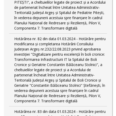
PITEŞTI", a cheltuielilor legate de proiect și a Acordului
de parteneriat încheiat între Unitatea Administrativ-
Teritorială Județul Argeș și Spitalul de Pediatrie Pitești,
în vederea depunerii acestuia spre finanțare în cadrul
Planului Național de Redresare și Reziliență, Pilon V,
Componenta 7. Transformare digitală
Hotărârea nr. 82 din data 01.03.2024 - Hotărâre pentru
modificarea și completarea Hotărârii Consiliului
Județean Argeș nr.232/22.08.2023 privind aprobarea
investiției "Digitalizare pentru excelență în boli cronice:
Transformarea Infrastructurii IT la Spitalul de Boli
Cronice și Geriatrie Constantin Bălăceanu Stolnici", a
cheltuielilor legate de proiect și a Acordului de
parteneriat încheiat între Unitatea Administrativ-
Teritorială Județul Argeș și Spitalul de Boli Cronice și
Geriatrie "Constantin Bălăceanu Stolnici" Ștefănești, în
vederea depunerii acestuia spre finanțare în cadrul
Planului Național de Redresare și Reziliență, Pilon V,
Componenta 7. Transformare digitală
Hotărârea nr. 83 din data 01.03.2024 - Hotărâre pentru