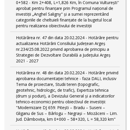
0+582 - Km 2+408, L=1,826 Km, în Comuna Vulturești''
aprobat pentru finanțare prin Programul național de
investiții „Anghel Saligny" și a sumei reprezentând
categoriile de cheltuieli finanțate de la bugetul local
pentru realizarea obiectivului de investiții
Hotărârea nr. 47 din data 20.02.2024 - Hotărâre pentru
actualizarea Hotărârii Consiliului Județean Argeș
nr.234/25.08.2022 privind aprobarea de principiu a
Strategiei de Dezvoltare Durabilă a Județului Argeș
2021 - 2027
Hotărârea nr. 48 din data 20.02.2024 - Hotărâre privind
aprobarea documentației tehnice - faza DALI, inclusiv
Tema de proiectare, Studii teren (topografic,
geotehnic, hidrologic, de trafic), Expertiza tehnica
(drum și poduri), a Devizului General și a indicatorilor
tehnico-economici pentru obiectivul de investiții:
"Modernizare DJ 659: Pitești – Bradu – Suseni –
Gliganu de Sus – Bârlogu – Negrași – Mozăceni – Lim.
Jud. Dâmboviţa, km 0+000 – 58+320, L = 58,320 km"