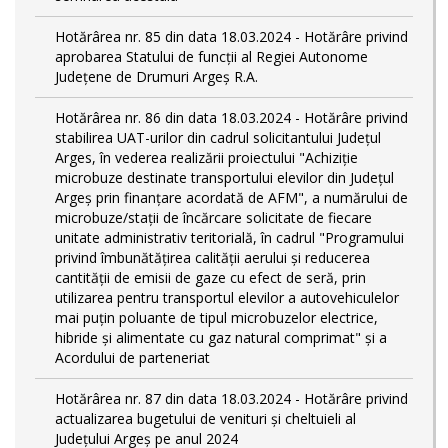
Hotărârea nr. 85 din data 18.03.2024 - Hotărâre privind
aprobarea Statului de funcţii al Regiei Autonome
Județene de Drumuri Argeș R.A.
Hotărârea nr. 86 din data 18.03.2024 - Hotărâre privind
stabilirea UAT-urilor din cadrul solicitantului Județul
Arges, în vederea realizării proiectului "Achiziție
microbuze destinate transportului elevilor din Județul
Argeș prin finanțare acordată de AFM", a numărului de
microbuze/stații de încărcare solicitate de fiecare
unitate administrativ teritorială, în cadrul "Programului
privind îmbunătățirea calității aerului și reducerea
cantității de emisii de gaze cu efect de seră, prin
utilizarea pentru transportul elevilor a autovehiculelor
mai puțin poluante de tipul microbuzelor electrice,
hibride și alimentate cu gaz natural comprimat" și a
Acordului de parteneriat
Hotărârea nr. 87 din data 18.03.2024 - Hotărâre privind
actualizarea bugetului de venituri și cheltuieli al
Județului Argeș pe anul 2024