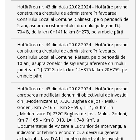
Hotărârea nr. 43 din data 20.02.2024 - Hotărâre privind
constituirea dreptului de administrare în favoarea
Consiliului Local al Comunei Călinești, pe o perioadă de
5 ani, asupra acostamentului drumului județean D.J.
704 B, de la km 0+141 la km 8+273, pe ambele părți
Hotărârea nr. 44 din data 20.02.2024 - Hotărâre privind
constituirea dreptului de administrare în favoarea
Consiliului Local al Comunei Rătești, pe o perioadă de
10 ani, asupra zonelor de siguranță aferente drumului
județean D.J. 702G, de la km 14+375 la km 20+759, pe
ambele părți
Hotărârea nr. 45 din data 20.02.2024 - Hotărâre privind
aprobarea modificării denumirii obiectivului de investiții
din ,,Modernizare DJ 732C Bughea de Jos - Malu -
Godeni, Km 7+165 – Km 8+695, L= 1,53 Km'' în
,,Modernizare DJ 732C Bughea de Jos - Malu - Godeni,
Km 7+165 – Km 8+913, L= 1,748 Km", a
Documentației de Avizare a Lucrărilor de Intervenții, a
indicatorilor tehnico-economici, a devizului general
actualizat - faza D.A.L.I. pentru obiectivul de investiţii