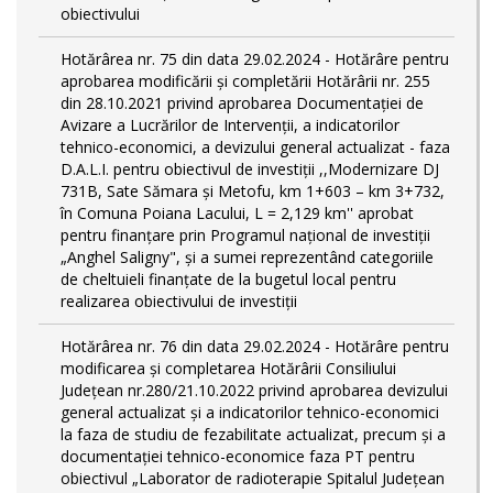
obiectivului
Hotărârea nr. 75 din data 29.02.2024 - Hotărâre pentru
aprobarea modificării şi completării Hotărârii nr. 255
din 28.10.2021 privind aprobarea Documentației de
Avizare a Lucrărilor de Intervenții, a indicatorilor
tehnico-economici, a devizului general actualizat - faza
D.A.L.I. pentru obiectivul de investiţii ,,Modernizare DJ
731B, Sate Sămara și Metofu, km 1+603 – km 3+732,
în Comuna Poiana Lacului, L = 2,129 km'' aprobat
pentru finanțare prin Programul național de investiții
„Anghel Saligny", și a sumei reprezentând categoriile
de cheltuieli finanțate de la bugetul local pentru
realizarea obiectivului de investiții
Hotărârea nr. 76 din data 29.02.2024 - Hotărâre pentru
modificarea și completarea Hotărârii Consiliului
Județean nr.280/21.10.2022 privind aprobarea devizului
general actualizat și a indicatorilor tehnico-economici
la faza de studiu de fezabilitate actualizat, precum și a
documentației tehnico-economice faza PT pentru
obiectivul „Laborator de radioterapie Spitalul Județean