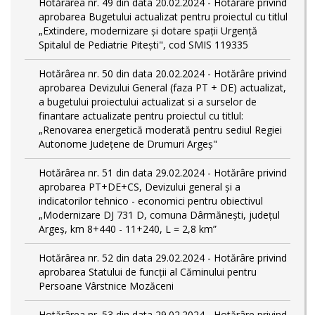
Hotărârea nr. 49 din data 20.02.2024 - Hotărâre privind
aprobarea Bugetului actualizat pentru proiectul cu titlul
„Extindere, modernizare și dotare spații Urgență
Spitalul de Pediatrie Pitești", cod SMIS 119335
Hotărârea nr. 50 din data 20.02.2024 - Hotărâre privind
aprobarea Devizului General (faza PT + DE) actualizat,
a bugetului proiectului actualizat si a surselor de
finantare actualizate pentru proiectul cu titlul:
„Renovarea energetică moderată pentru sediul Regiei
Autonome Județene de Drumuri Argeș"
Hotărârea nr. 51 din data 29.02.2024 - Hotărâre privind
aprobarea PT+DE+CS, Devizului general și a
indicatorilor tehnico - economici pentru obiectivul
„Modernizare DJ 731 D, comuna Dârmănești, județul
Argeș, km 8+440 - 11+240, L = 2,8 km”
Hotărârea nr. 52 din data 29.02.2024 - Hotărâre privind
aprobarea Statului de funcţii al Căminului pentru
Persoane Vârstnice Mozăceni
Hotărârea nr. 53 din data 29.02.2024 - Hotărâre privind