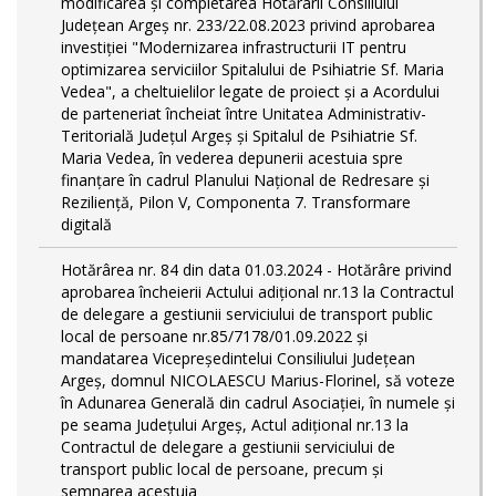
modificarea și completarea Hotărârii Consiliului
Județean Argeș nr. 233/22.08.2023 privind aprobarea
investiției "Modernizarea infrastructurii IT pentru
optimizarea serviciilor Spitalului de Psihiatrie Sf. Maria
Vedea", a cheltuielilor legate de proiect și a Acordului
de parteneriat încheiat între Unitatea Administrativ-
Teritorială Județul Argeș și Spitalul de Psihiatrie Sf.
Maria Vedea, în vederea depunerii acestuia spre
finanțare în cadrul Planului Național de Redresare și
Reziliență, Pilon V, Componenta 7. Transformare
digitală
Hotărârea nr. 84 din data 01.03.2024 - Hotărâre privind
aprobarea încheierii Actului adițional nr.13 la Contractul
de delegare a gestiunii serviciului de transport public
local de persoane nr.85/7178/01.09.2022 și
mandatarea Vicepreședintelui Consiliului Județean
Argeș, domnul NICOLAESCU Marius-Florinel, să voteze
în Adunarea Generală din cadrul Asociației, în numele și
pe seama Județului Argeș, Actul adițional nr.13 la
Contractul de delegare a gestiunii serviciului de
transport public local de persoane, precum și
semnarea acestuia