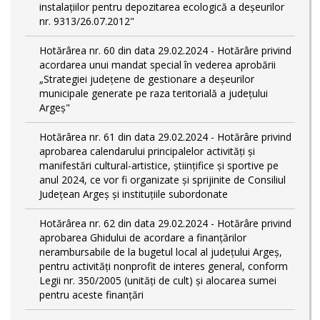
instalațiilor pentru depozitarea ecologică a deșeurilor
nr. 9313/26.07.2012"
Hotărârea nr. 60 din data 29.02.2024 - Hotărâre privind
acordarea unui mandat special în vederea aprobării
„Strategiei județene de gestionare a deșeurilor
municipale generate pe raza teritorială a județului
Argeș"
Hotărârea nr. 61 din data 29.02.2024 - Hotărâre privind
aprobarea calendarului principalelor activităţi şi
manifestări cultural-artistice, ştiinţifice şi sportive pe
anul 2024, ce vor fi organizate şi sprijinite de Consiliul
Judeţean Argeş şi instituţiile subordonate
Hotărârea nr. 62 din data 29.02.2024 - Hotărâre privind
aprobarea Ghidului de acordare a finanţărilor
nerambursabile de la bugetul local al județului Argeș,
pentru activităţi nonprofit de interes general, conform
Legii nr. 350/2005 (unități de cult) și alocarea sumei
pentru aceste finanțări