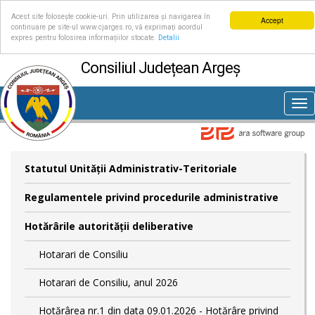
Acest site folosește cookie-uri. Prin utilizarea și navigarea în
Accept
continuare pe site-ul www.cjarges.ro, vă exprimați acordul
expres pentru folosirea informațiilor stocate.
Detalii
Consiliul Județean Argeș
Tog
nav
Statutul Unităţii Administrativ-Teritoriale
Regulamentele privind procedurile administrative
Hotărârile autorităţii deliberative
Hotarari de Consiliu
Hotarari de Consiliu, anul 2026
Hotărârea nr.1 din data 09.01.2026 - Hotărâre privind