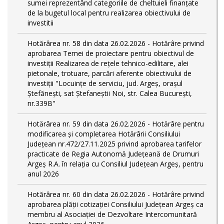
sumei reprezentând categoriile de cheltuieli finanțate
de la bugetul local pentru realizarea obiectivului de
investitii
Hotărârea nr. 58 din data 26.02.2026 - Hotărâre privind
aprobarea Temei de proiectare pentru obiectivul de
investiţii Realizarea de reţele tehnico-edilitare, alei
pietonale, trotuare, parcări aferente obiectivului de
investiţii "Locuințe de serviciu, jud. Argeş, oraşul
Ştefăneşti, sat Ştefaneştii Noi, str. Calea Bucureşti,
nr.339B"
Hotărârea nr. 59 din data 26.02.2026 - Hotărâre pentru
modificarea și completarea Hotărârii Consiliului
Județean nr.472/27.11.2025 privind aprobarea tarifelor
practicate de Regia Autonomă Județeană de Drumuri
Argeș R.A. în relația cu Consiliul Județean Argeș, pentru
anul 2026
Hotărârea nr. 60 din data 26.02.2026 - Hotărâre privind
aprobarea plății cotizației Consiliului Județean Argeș ca
membru al Asociației de Dezvoltare Intercomunitară