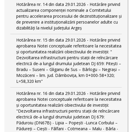
Hotărârea nr. 14 din data 29.01.2026 - Hotărâre privind
actualizarea componenței nominale a Comitetului
pentru accelerarea procesului de dezinstituționalizare şi
de prevenire a instituționalizării persoanelor adulte cu
dizabilități la nivelul județului Argeș
Hotărârea nr. 15 din data 29.01.2026 - Hotărâre privind
aprobarea Notei conceptuale referitoare la necesitatea
și oportunitatea realizării obiectivului de investiții: "
Dezvoltarea infrastructurii pentru stații de reîncărcare
electrică de-a lungul drumului judetean DJ 659: Pitești –
Bradu – Suseni – Gliganu de Sus – Bârlogu – Negrași –
Mozăceni – lim. jud. Dâmbovița, km 0+000-58+320;
L=58,320 km"
Hotărârea nr. 16 din data 29.01.2026 - Hotărâre privind
aprobarea Notei conceptuale referitoare la necesitatea
și oportunitatea realizării obiectivului de investiții:
"Dezvoltarea infrastructurii pentru stații de reîncărcare
electrică de-a lungul drumului judetean DJ 679:
Păduroiu (DN67B) - Lipia – Popești -Lunca Corbului –
Pădureți – Ciești - Fâlfani - Cotmeana – Malu - Bârla -