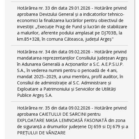
Hotărârea nr. 33 din data 29.01.2026 - Hotărâre privind
aprobarea Devizului General și a indicatorilor tehnico-
economici la finalizarea lucrărilor pentru obiectivul de
investiții: „Execuție Prag de Fund și lucrări de stabilizare
a malurilor, aferente podului amplasat pe DJ703B, la
km.85+328, în comuna Căteasca, județul Argeș"
Hotărârea nr. 34 din data 09.02.2026 - Hotărâre privind
mandatarea reprezentanților Consiliului Județean Argeș
în Adunarea Generală a Acționarilor a S.C. A.E.P.S.U.P.
S.A., în vederea numirii pentru o perioadă de 4 ani,
mandat 2025–2029, a unui membru, profil auditor, în
Consiliul de administrație al S.C. Administrare și
Exploatare a Patrimoniului și Serviciilor de Utilități
Publice Argeș S.A.
Hotărârea nr. 35 din data 09.02.2026 - Hotărâre privind
aprobarea CAIETULUI DE SARCINI pentru
EXPLOATARE MASA LEMNOASĂ FASONATĂ din zona
de siguranță a drumurilor județene DJ 659 si DJ 679 și a
PREȚULUI DE VÂNZARE