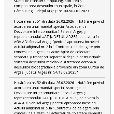
Stației de transfer Câmpulung, sortarea și
compostarea deșeurilor municipale, în Zona
Câmpulung, județul Argeș" nr. 002/04.01.2023
Hotărârea nr. 51 din data 26.02.2026 - Hotărâre privind
acordarea unui mandat special Asociației de
Dezvoltare Intercomunitară Servsal Argeș și
reprezentantului UAT JUDETUL ARGES, de a vota în
AGA ADI Servsal Argeș "pentru" aprobarea incheierii
Actului adițional nr. 2 la " Contractul de delegare prin
concesiune a gestiunii activităților de colectare
separată și transport separat al deșeurilor muncipale,
sortarea deșeurilor reciclabile și tratarea aerobă a
deșeurilor biodegradabile provenite din zona Curtea de
Argeș, județul Argeș nr. 54/18.02.2025"
Hotărârea nr. 52 din data 26.02.2026 - Hotărâre privind
acordarea unui mandat special Asociației de
Dezvoltare Intercomunitară Servsal Argeș și
reprezentantului UAT JUDETUL ARGES, de a vota în
AGA ADI Servsal Argeș pentru aprobarea incheierii
Actului adițional nr. 5 la "Contractul de delegare prin
concesiune a gestiunii activității de colectare separată