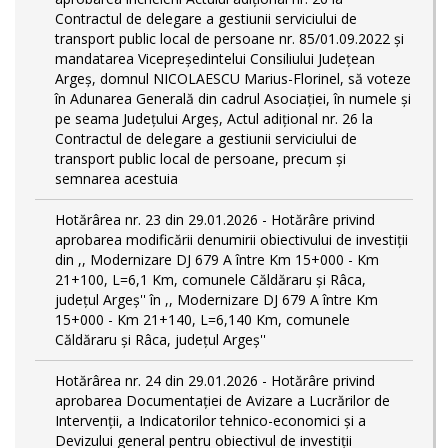
Contractul de delegare a gestiunii serviciului de
transport public local de persoane nr. 85/01.09.2022 și
mandatarea Vicepreședintelui Consiliului Județean
Argeș, domnul NICOLAESCU Marius-Florinel, să voteze
în Adunarea Generală din cadrul Asociației, în numele și
pe seama Județului Argeș, Actul adițional nr. 26 la
Contractul de delegare a gestiunii serviciului de
transport public local de persoane, precum și
semnarea acestuia
Hotărârea nr. 23 din 29.01.2026 - Hotărâre privind
aprobarea modificării denumirii obiectivului de investiții
din ,, Modernizare DJ 679 A între Km 15+000 - Km
21+100, L=6,1 Km, comunele Căldăraru și Râca,
județul Argeș'' în ,, Modernizare DJ 679 A între Km
15+000 - Km 21+140, L=6,140 Km, comunele
Căldăraru și Râca, județul Argeș''
Hotărârea nr. 24 din 29.01.2026 - Hotărâre privind
aprobarea Documentației de Avizare a Lucrărilor de
Intervenții, a Indicatorilor tehnico-economici și a
Devizului general pentru obiectivul de investiții