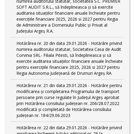
numirea auditorului statutar, societatea S.C. PREMIER
SOFT AUDIT S.R.L., să îndeplineasca și să exercite
auditarea situațiilor financiare anuale încheiate pentru
exercițiile financiare 2025, 2026 si 2027 pentru Regia
de Administrare a Domeniului Public și Privat al
Județului Argeș R.A.
Hotărârea nr. 20 din data 29.01.2026 - Hotărâre privind
numirea auditorului statutar, Societatea Casa de Audit
Corvinia SRL- Filiala Pitesti, să îndeplineasca și să
exercite auditarea situațiilor financiare anuale încheiate
pentru exercițiile financiare 2025, 2026 si 2027 pentru
Regia Autonoma Județeană de Drumuri Argeș RA
Hotărârea nr. 21 din data 29.01.2026 - Hotărâre pentru
modificarea și completarea Programului de transport
persoane prin curse regulate în Județul Argeş aprobat
prin Hotărârea consiliului județean nr. 206/28.07.2022
modificată și completată de Hotărârea consiliului
județean nr. 184/29.06.2023
Hotărârea nr. 22 din data 29.01.2026 - Hotărâre privind
aprobarea încheierii Actului adițional nr. 26 la