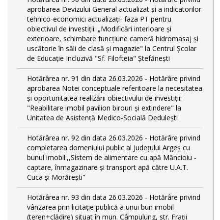
aprobarea Devizului General actualizat și a indicatorilor
tehnico-economici actualizați- faza PT pentru
obiectivul de investiții: „Modificări interioare și
exterioare, schimbare funcțiune cameră hidromasaj și
uscătorie în săli de clasă și magazie" la Centrul Școlar
de Educație Incluzivă "Sf. Filofteia" Ștefănești
Hotărârea nr. 91 din data 26.03.2026 - Hotărâre privind
aprobarea Notei conceptuale referitoare la necesitatea
și oportunitatea realizării obiectivului de investiții:
"Reabilitare imobil pavilion birouri și extindere" la
Unitatea de Asistență Medico-Socială Dedulești
Hotărârea nr. 92 din data 26.03.2026 - Hotărâre privind
completarea domeniului public al Judeţului Argeş cu
bunul imobil:,,Sistem de alimentare cu apă Măncioiu -
captare, înmagazinare și transport apă către U.A.T.
Cuca și Morărești"
Hotărârea nr. 93 din data 26.03.2026 - Hotărâre privind
vânzarea prin licitație publică a unui bun imobil
(teren+clădire) situat în mun. Câmpulung, str. Frații