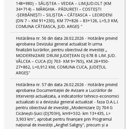
148+980) – SĂLIȘTEA – VEDEA – LIM.JUD.OLT (KM
34+714) – MÂRGHIA - PĂDUREȚI – COSTEȘTI
-ȘERBĂNEȘTI – SILIȘTEA – CĂTEASCA – LEORDENI
(DN 7 – KM 91+230), KM 77+826 – 83+126, L=5,3 KM,
COMUNA CĂTEASCA, JUD. ARGEȘ "
Hotărârea nr. 56 din data 26.02.2026 - Hotărâre privind
aprobarea Devizului general actualizat în urma
finalizării lucrărilor, pentru obiectivul de investiții „
MODERNIZARE DRUM JUDEȚEAN DJ 678 B LIM. JUD.
VÂLCEA – CUCA (DJ 703- KM 9+765), KM 26+950-
27+862, L=0,912 KM, COMUNA CUCA, JUDEȚUL
ARGEȘ"
Hotărârea nr. 57 din data 26.02.2026 - Hotărâre privind
aprobarea Documentației de Avizare a Lucrărilor de
Intervenții actualizata, a indicatorilor tehnico-economici
actualizati si a devizului general actualizat - faza D.A.L.I.
pentru obiectivul de investiţii „Modernizare DJ 704 G
Cicănești-Șuici (DJ703H), km9+532- km 13+435, L=
3,903 km", aprobat pentru finanțare prin Programul
național de investiții „Anghel Saligny", precum și a