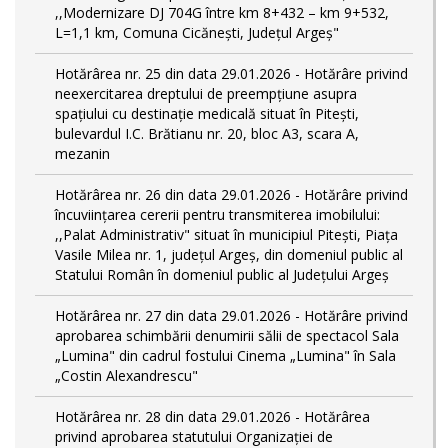
,,Modernizare DJ 704G între km 8+432 – km 9+532,
L=1,1 km, Comuna Cicănești, Județul Argeș"
Hotărârea nr. 25 din data 29.01.2026 - Hotărâre privind
neexercitarea dreptului de preempţiune asupra
spaţiului cu destinaţie medicală situat în Piteşti,
bulevardul I.C. Brătianu nr. 20, bloc A3, scara A,
mezanin
Hotărârea nr. 26 din data 29.01.2026 - Hotărâre privind
încuviințarea cererii pentru transmiterea imobilului:
,,Palat Administrativ" situat în municipiul Pitești, Piața
Vasile Milea nr. 1, județul Argeș, din domeniul public al
Statului Român în domeniul public al Județului Argeș
Hotărârea nr. 27 din data 29.01.2026 - Hotărâre privind
aprobarea schimbării denumirii sălii de spectacol Sala
„Lumina" din cadrul fostului Cinema „Lumina" în Sala
„Costin Alexandrescu"
Hotărârea nr. 28 din data 29.01.2026 - Hotărârea
privind aprobarea statutului Organizației de