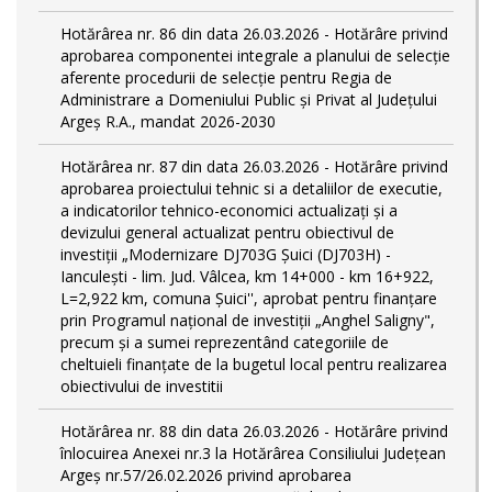
Hotărârea nr. 86 din data 26.03.2026 - Hotărâre privind
aprobarea componentei integrale a planului de selecție
aferente procedurii de selecție pentru Regia de
Administrare a Domeniului Public şi Privat al Județului
Argeș R.A., mandat 2026-2030
Hotărârea nr. 87 din data 26.03.2026 - Hotărâre privind
aprobarea proiectului tehnic si a detaliilor de executie,
a indicatorilor tehnico-economici actualizaţi și a
devizului general actualizat pentru obiectivul de
investiții „Modernizare DJ703G Șuici (DJ703H) -
Ianculești - lim. Jud. Vâlcea, km 14+000 - km 16+922,
L=2,922 km, comuna Șuici'', aprobat pentru finanțare
prin Programul național de investiții „Anghel Saligny",
precum și a sumei reprezentând categoriile de
cheltuieli finanțate de la bugetul local pentru realizarea
obiectivului de investitii
Hotărârea nr. 88 din data 26.03.2026 - Hotărâre privind
înlocuirea Anexei nr.3 la Hotărârea Consiliului Județean
Argeș nr.57/26.02.2026 privind aprobarea