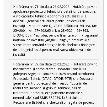
Hotărârea nr. 71 din data 26.02.2026 - Hotărâre privind
aprobarea proiectului tehnic si a detaliilor de executie,
a indicatorilor tehnico-economici actualizaţi și a
devizului general actualizat pentru obiectivul de
investiții ,,Modernizare DJ 703 H Sălătrucu- Vâlcea, Km
25+200 – km 27+202,65 si km 28+520 – 29+863,
L=3345,65 m'' aprobat pentru finanțare prin Programul
național de investiții „Anghel Saligny", precum și a
sumei reprezentând categoriile de cheltuieli finanțate
de la bugetul local pentru realizarea obiectivului de
investitii
Hotărârea nr. 72 din data 26.02.2026 - Hotărâre privind
modificarea și completarea Hotărârii Consiliului
Județean Argeș nr. 480/27.11.2025 privind aprobarea
Proiectului Tehnic (DTAC, DTOE, PTE) și a Devizului
general pentru obiectivul de investiții "Lucrări de
reabilitare saloane și grupuri sanitare, săli de
tratament, dotări cu echipamente medicale și
nemedicale" cod SMIS 339259, la Spitalul de
Recuperare Brădet și a cheltuielilor legate de proiect