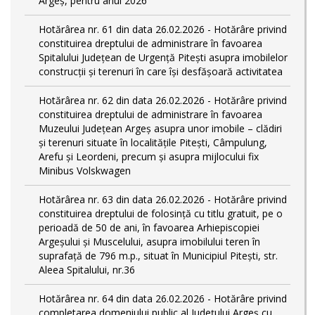
Argeș, pentru anul 2026
Hotărârea nr. 61 din data 26.02.2026 - Hotărâre privind
constituirea dreptului de administrare în favoarea
Spitalului Județean de Urgență Pitești asupra imobilelor
construcții și terenuri în care își desfășoară activitatea
Hotărârea nr. 62 din data 26.02.2026 - Hotărâre privind
constituirea dreptului de administrare în favoarea
Muzeului Județean Argeș asupra unor imobile – clădiri
și terenuri situate în localitățile Pitești, Câmpulung,
Arefu și Leordeni, precum și asupra mijlocului fix
Minibus Volskwagen
Hotărârea nr. 63 din data 26.02.2026 - Hotărâre privind
constituirea dreptului de folosință cu titlu gratuit, pe o
perioadă de 50 de ani, în favoarea Arhiepiscopiei
Argeșului și Muscelului, asupra imobilului teren în
suprafață de 796 m.p., situat în Municipiul Pitești, str.
Aleea Spitalului, nr.36
Hotărârea nr. 64 din data 26.02.2026 - Hotărâre privind
completarea domeniului public al Judeţului Argeş cu