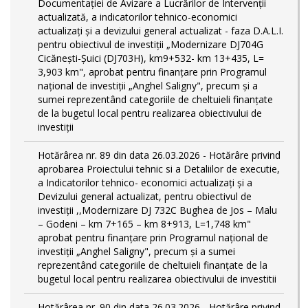
Documentației de Avizare a Lucrărilor de Intervenții
actualizată, a indicatorilor tehnico-economici
actualizați și a devizului general actualizat - faza D.A.L.I.
pentru obiectivul de investiţii „Modernizare DJ704G
Cicănești-Șuici (DJ703H), km9+532- km 13+435, L=
3,903 km", aprobat pentru finanțare prin Programul
național de investiții „Anghel Saligny", precum și a
sumei reprezentând categoriile de cheltuieli finanțate
de la bugetul local pentru realizarea obiectivului de
investiții
Hotărârea nr. 89 din data 26.03.2026 - Hotărâre privind
aprobarea Proiectului tehnic si a Detaliilor de executie,
a Indicatorilor tehnico- economici actualizaţi și a
Devizului general actualizat, pentru obiectivul de
investiții ,,Modernizare DJ 732C Bughea de Jos – Malu
– Godeni – km 7+165 – km 8+913, L=1,748 km"
aprobat pentru finanțare prin Programul național de
investiții „Anghel Saligny", precum și a sumei
reprezentând categoriile de cheltuieli finanțate de la
bugetul local pentru realizarea obiectivului de investitii
Hotărârea nr. 90 din data 26.03.2026 - Hotărâre privind