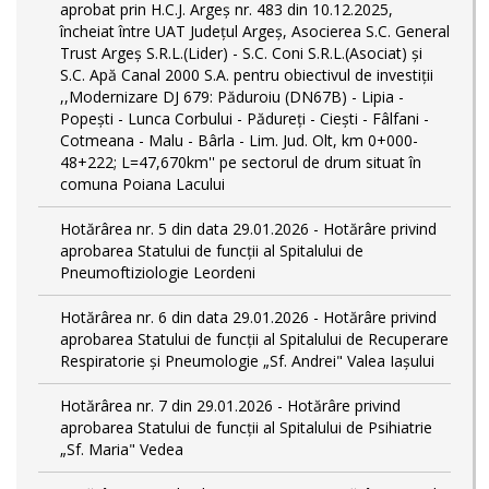
aprobat prin H.C.J. Argeș nr. 483 din 10.12.2025,
încheiat între UAT Județul Argeș, Asocierea S.C. General
Trust Argeș S.R.L.(Lider) - S.C. Coni S.R.L.(Asociat) și
S.C. Apă Canal 2000 S.A. pentru obiectivul de investiții
,,Modernizare DJ 679: Păduroiu (DN67B) - Lipia -
Popești - Lunca Corbului - Pădureți - Ciești - Fâlfani -
Cotmeana - Malu - Bârla - Lim. Jud. Olt, km 0+000-
48+222; L=47,670km'' pe sectorul de drum situat în
comuna Poiana Lacului
Hotărârea nr. 5 din data 29.01.2026 - Hotărâre privind
aprobarea Statului de funcţii al Spitalului de
Pneumoftiziologie Leordeni
Hotărârea nr. 6 din data 29.01.2026 - Hotărâre privind
aprobarea Statului de funcţii al Spitalului de Recuperare
Respiratorie și Pneumologie „Sf. Andrei" Valea Iașului
Hotărârea nr. 7 din 29.01.2026 - Hotărâre privind
aprobarea Statului de funcţii al Spitalului de Psihiatrie
„Sf. Maria" Vedea