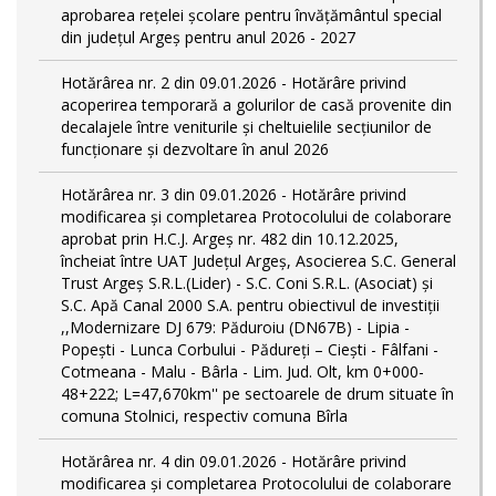
aprobarea rețelei școlare pentru învățământul special
din județul Argeș pentru anul 2026 - 2027
Hotărârea nr. 2 din 09.01.2026 - Hotărâre privind
acoperirea temporară a golurilor de casă provenite din
decalajele între veniturile și cheltuielile secțiunilor de
funcționare și dezvoltare în anul 2026
Hotărârea nr. 3 din 09.01.2026 - Hotărâre privind
modificarea și completarea Protocolului de colaborare
aprobat prin H.C.J. Argeș nr. 482 din 10.12.2025,
încheiat între UAT Județul Argeș, Asocierea S.C. General
Trust Argeș S.R.L.(Lider) - S.C. Coni S.R.L. (Asociat) și
S.C. Apă Canal 2000 S.A. pentru obiectivul de investiții
,,Modernizare DJ 679: Păduroiu (DN67B) - Lipia -
Popești - Lunca Corbului - Pădureți – Ciești - Fâlfani -
Cotmeana - Malu - Bârla - Lim. Jud. Olt, km 0+000-
48+222; L=47,670km'' pe sectoarele de drum situate în
comuna Stolnici, respectiv comuna Bîrla
Hotărârea nr. 4 din 09.01.2026 - Hotărâre privind
modificarea și completarea Protocolului de colaborare