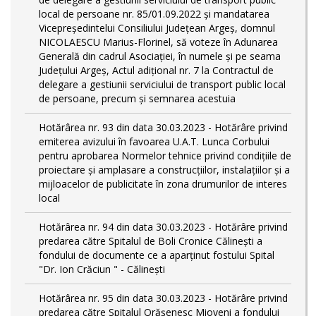
local de persoane nr. 85/01.09.2022 și mandatarea
Vicepreședintelui Consiliului Județean Argeș, domnul
NICOLAESCU Marius-Florinel, să voteze în Adunarea
Generală din cadrul Asociației, în numele și pe seama
Județului Argeș, Actul adițional nr. 7 la Contractul de
delegare a gestiunii serviciului de transport public local
de persoane, precum și semnarea acestuia
Hotărârea nr. 93 din data 30.03.2023 - Hotărâre privind
emiterea avizului în favoarea U.A.T. Lunca Corbului
pentru aprobarea Normelor tehnice privind condiţiile de
proiectare şi amplasare a construcţiilor, instalaţiilor şi a
mijloacelor de publicitate în zona drumurilor de interes
local
Hotărârea nr. 94 din data 30.03.2023 - Hotărâre privind
predarea către Spitalul de Boli Cronice Călinești a
fondului de documente ce a aparținut fostului Spital
"Dr. Ion Crăciun " - Călinești
Hotărârea nr. 95 din data 30.03.2023 - Hotărâre privind
predarea către Spitalul Orășenesc Mioveni a fondului