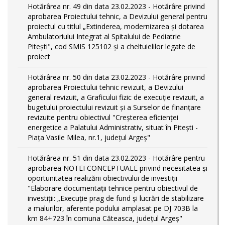
Hotărârea nr. 49 din data 23.02.2023 - Hotărâre privind
aprobarea Proiectului tehnic, a Devizului general pentru
proiectul cu titlul „Extinderea, modernizarea și dotarea
Ambulatoriului Integrat al Spitalului de Pediatrie
Pitești", cod SMIS 125102 și a cheltuielilor legate de
proiect
Hotărârea nr. 50 din data 23.02.2023 - Hotărâre privind
aprobarea Proiectului tehnic revizuit, a Devizului
general revizuit, a Graficului fizic de execuţie revizuit, a
bugetului proiectului revizuit și a Surselor de finanțare
revizuite pentru obiectivul "Creşterea eficienţei
energetice a Palatului Administrativ, situat în Piteşti -
Piaţa Vasile Milea, nr.1, judeţul Argeş"
Hotărârea nr. 51 din data 23.02.2023 - Hotărâre pentru
aprobarea NOTEI CONCEPTUALE privind necesitatea și
oportunitatea realizării obiectivului de investiții
"Elaborare documentații tehnice pentru obiectivul de
investiţii: „Execuție prag de fund și lucrări de stabilizare
a malurilor, aferente podului amplasat pe DJ 703B la
km 84+723 în comuna Căteasca, județul Argeș"