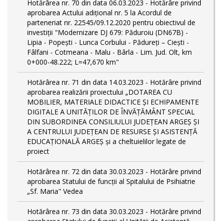
Hotărârea nr. 70 din data 06.03.2023 - Hotărâre privind
aprobarea Actului adițional nr. 5 la Acordul de
parteneriat nr. 22545/09.12.2020 pentru obiectivul de
investiții "Modernizare DJ 679: Păduroiu (DN67B) -
Lipia - Popești - Lunca Corbului - Pădureți – Ciești -
Fâlfani - Cotmeana - Malu - Bârla - Lim. Jud. Olt, km
0+000-48.222; L=47,670 km"
Hotărârea nr. 71 din data 14.03.2023 - Hotărâre privind
aprobarea realizării proiectului „DOTAREA CU
MOBILIER, MATERIALE DIDACTICE ȘI ECHIPAMENTE
DIGITALE A UNITĂȚILOR DE ÎNVĂȚĂMÂNT SPECIAL
DIN SUBORDINEA CONSILIULUI JUDEȚEAN ARGEȘ ȘI
A CENTRULUI JUDEȚEAN DE RESURSE ȘI ASISTENȚĂ
EDUCAȚIONALĂ ARGEȘ și a cheltuielilor legate de
proiect
Hotărârea nr. 72 din data 30.03.2023 - Hotărâre privind
aprobarea Statului de funcţii al Spitalului de Psihiatrie
„Sf. Maria" Vedea
Hotărârea nr. 73 din data 30.03.2023 - Hotărâre privind