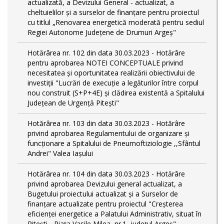
actualizată, a Devizului General - actualizat, a
cheltuielilor și a surselor de finanțare pentru proiectul
cu titlul „Renovarea energetică moderată pentru sediul
Regiei Autonome Județene de Drumuri Argeș"
Hotărârea nr. 102 din data 30.03.2023 - Hotărâre
pentru aprobarea NOTEI CONCEPTUALE privind
necesitatea și oportunitatea realizării obiectivului de
investiții "Lucrări de execuție a legăturilor între corpul
nou construit (S+P+4E) și clădirea existentă a Spitalului
Județean de Urgență Pitești"
Hotărârea nr. 103 din data 30.03.2023 - Hotărâre
privind aprobarea Regulamentului de organizare și
funcționare a Spitalului de Pneumoftiziologie ,,Sfântul
Andrei" Valea Iașului
Hotărârea nr. 104 din data 30.03.2023 - Hotărâre
privind aprobarea Devizului general actualizat, a
Bugetului proiectului actualizat și a Surselor de
finanțare actualizate pentru proiectul "Creşterea
eficienţei energetice a Palatului Administrativ, situat în
Piteşti - Piaţa Vasile Milea, nr.1, judeţul Argeş"