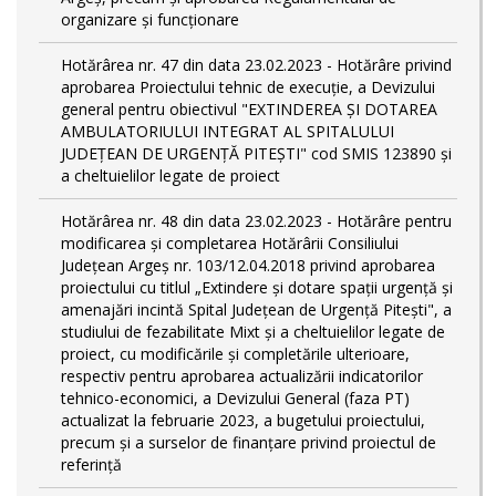
organizare și funcționare
Hotărârea nr. 47 din data 23.02.2023 - Hotărâre privind
aprobarea Proiectului tehnic de execuţie, a Devizului
general pentru obiectivul "EXTINDEREA ȘI DOTAREA
AMBULATORIULUI INTEGRAT AL SPITALULUI
JUDEȚEAN DE URGENȚĂ PITEȘTI" cod SMIS 123890 și
a cheltuielilor legate de proiect
Hotărârea nr. 48 din data 23.02.2023 - Hotărâre pentru
modificarea și completarea Hotărârii Consiliului
Județean Argeș nr. 103/12.04.2018 privind aprobarea
proiectului cu titlul „Extindere și dotare spații urgență și
amenajări incintă Spital Județean de Urgență Pitești", a
studiului de fezabilitate Mixt și a cheltuielilor legate de
proiect, cu modificările și completările ulterioare,
respectiv pentru aprobarea actualizării indicatorilor
tehnico-economici, a Devizului General (faza PT)
actualizat la februarie 2023, a bugetului proiectului,
precum și a surselor de finanțare privind proiectul de
referință