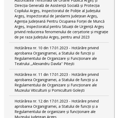
Autoritatea Teritorială de Ordine Publică Argeş şi
Direcţia Generală de Asistenţă Socială şi Protecţia
Copilului Argeş, Inspectoratul de Poliţie al Judeţului
Argeş, Inspectoratul de Jandarmi Judeţean Argeş,
Agenţia Judeţeană Pentru Ocuparea Forţei de Muncă
Argeş, Inspectoratul pentru Situații de Urgență Argeş
privind reducerea fenomenului de cerşetorie şi migraţie
de pe raza Judeţului Argeş, pentru anul 2023
Hotărârea nr. 10 din 17.01.2023 - Hotărâre privind
aprobarea Organigramei, a Statului de funcţii și
Regulamentului de Organizare și Funcționare ale
Teatrului ,,Alexandru Davila'' Pitești
Hotărârea nr. 11 din 17.01.2023 - Hotărâre privind
aprobarea Organigramei, a Statului de funcții și a
Regulamentului de Organizare și Funcționare ale
Muzeului Viticulturii și Pomiculturii Golești
Hotărârea nr. 12 din 17.01.2023 - Hotărâre privind
aprobarea Organigramei, a Statului de funcții și a
Regulamentului de organizare și funcționare ale
Muzeului Județean Argeș