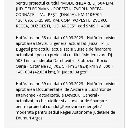
pentru proiectul cu titlul "MODERNIZARE DJ 504 LIM.
JUD. TELEORMAN - POPEŞTI- IZVORU- RECEA-
CORNĂŢEL - VULPEŞTI (DN65A), KM 110+700-
136+695, L=25,995 KM, COM. POPEŞTI, IZVORU,
RECEA, BUZOEŞTI, JUD. ARGEŞ", cod SMIS 114308
Hotărârea nr. 68 din data 06.03.2023 - Hotărâre privind
aprobarea Devizului general actualizat (Faza - PT),
Bugetul proiectului actualizat si Sursele de finantare
actualizate pentru proiectul cu titlul "Modernizare DJ
503 Limita județului Dâmbovița - Slobozia - Rociu -
Oarja - Cătanele (DJ 702 G - km 3+824) km 98+000 -
140+034 (42,034 km), în județul Argeș"
Hotărârea nr. 69 din data 06.03.2023 - Hotărâre privind
aprobarea Documentației de Avizare a Lucrărilor de
Intervenție - actualizată, a Devizului General -
actualizat, a cheltuielilor și a surselor de finanțare
pentru proiectul cu titlul „Renovarea energetică
moderată pentru sediul Regiei Autonome Județene de
Drumuri Argeș"