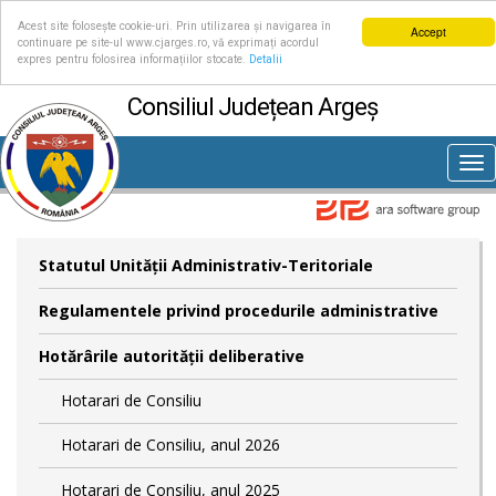
Acest site folosește cookie-uri. Prin utilizarea și navigarea în
Accept
continuare pe site-ul www.cjarges.ro, vă exprimați acordul
expres pentru folosirea informațiilor stocate.
Detalii
Consiliul Județean Argeș
Tog
nav
Statutul Unităţii Administrativ-Teritoriale
Regulamentele privind procedurile administrative
Hotărârile autorităţii deliberative
Hotarari de Consiliu
Hotarari de Consiliu, anul 2026
Hotarari de Consiliu, anul 2025