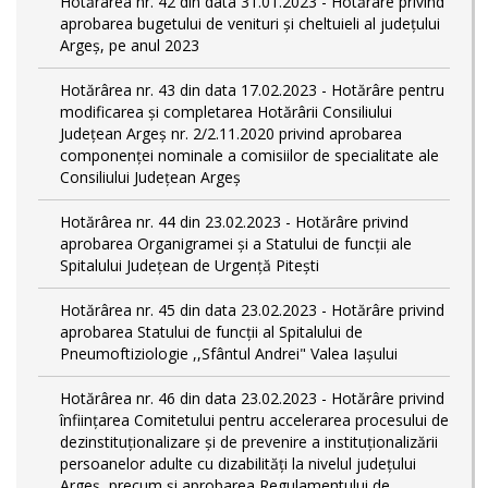
Hotărârea nr. 42 din data 31.01.2023 - Hotărâre privind
aprobarea bugetului de venituri şi cheltuieli al judeţului
Argeş, pe anul 2023
Hotărârea nr. 43 din data 17.02.2023 - Hotărâre pentru
modificarea și completarea Hotărârii Consiliului
Județean Argeș nr. 2/2.11.2020 privind aprobarea
componenței nominale a comisiilor de specialitate ale
Consiliului Județean Argeș
Hotărârea nr. 44 din 23.02.2023 - Hotărâre privind
aprobarea Organigramei și a Statului de funcții ale
Spitalului Județean de Urgență Pitești
Hotărârea nr. 45 din data 23.02.2023 - Hotărâre privind
aprobarea Statului de funcții al Spitalului de
Pneumoftiziologie ,,Sfântul Andrei" Valea Iașului
Hotărârea nr. 46 din data 23.02.2023 - Hotărâre privind
înființarea Comitetului pentru accelerarea procesului de
dezinstituționalizare şi de prevenire a instituționalizării
persoanelor adulte cu dizabilități la nivelul județului
Argeș, precum și aprobarea Regulamentului de