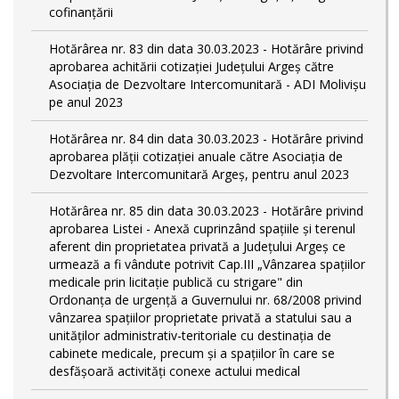
cofinanțării
Hotărârea nr. 83 din data 30.03.2023 - Hotărâre privind
aprobarea achitării cotizației Județului Argeș către
Asociația de Dezvoltare Intercomunitară - ADI Molivișu
pe anul 2023
Hotărârea nr. 84 din data 30.03.2023 - Hotărâre privind
aprobarea plății cotizației anuale către Asociația de
Dezvoltare Intercomunitară Argeș, pentru anul 2023
Hotărârea nr. 85 din data 30.03.2023 - Hotărâre privind
aprobarea Listei - Anexă cuprinzând spaţiile şi terenul
aferent din proprietatea privată a Judeţului Argeş ce
urmează a fi vândute potrivit Cap.III „Vânzarea spaţiilor
medicale prin licitaţie publică cu strigare" din
Ordonanța de urgență a Guvernului nr. 68/2008 privind
vânzarea spațiilor proprietate privată a statului sau a
unităților administrativ-teritoriale cu destinația de
cabinete medicale, precum și a spațiilor în care se
desfășoară activități conexe actului medical