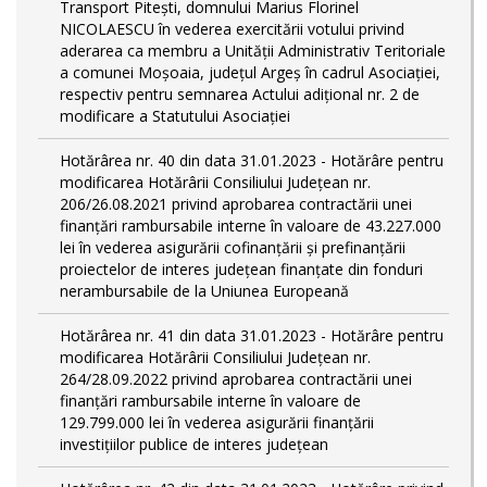
Transport Piteşti, domnului Marius Florinel
NICOLAESCU în vederea exercitării votului privind
aderarea ca membru a Unităţii Administrativ Teritoriale
a comunei Moşoaia, judeţul Argeş în cadrul Asociaţiei,
respectiv pentru semnarea Actului adiţional nr. 2 de
modificare a Statutului Asociaţiei
Hotărârea nr. 40 din data 31.01.2023 - Hotărâre pentru
modificarea Hotărârii Consiliului Judeţean nr.
206/26.08.2021 privind aprobarea contractării unei
finanţări rambursabile interne în valoare de 43.227.000
lei în vederea asigurării cofinanţării şi prefinanţării
proiectelor de interes judeţean finanţate din fonduri
nerambursabile de la Uniunea Europeană
Hotărârea nr. 41 din data 31.01.2023 - Hotărâre pentru
modificarea Hotărârii Consiliului Judeţean nr.
264/28.09.2022 privind aprobarea contractării unei
finanţări rambursabile interne în valoare de
129.799.000 lei în vederea asigurării finanţării
investiţiilor publice de interes judeţean