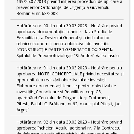
139/25.07.2013 privind inițierea procedurii de aplicare a
prevederilor Ordonanței de Urgență a Guvernului
României nr. 68/2008
Hotărârea nr. 90 din data 30.03.2023 - Hotărâre privind
aprobarea documentației tehnice - faza Studiu de
Fezabilitate, a Devizului General și a indicatorilor
tehnico-economici pentru obiectivul de investiții:
"CONSTRUCȚIE PARTER GENERATOR OXIGEN" la
Spitalul de Pneumoftiziologie "Sf.Andrei" Valea Iașului
Hotărârea nr. 91 din data 30.03.2023 - Hotărâre pentru
aprobarea NOTEI CONCEPTUALE privind necesitatea și
oportunitatea realizării obiectivului de investiții
Elaborare documentații tehnice pentru obiectivul de
investiţii: „Consolidare și Reabilitare corp C3,
aparținând Centrului de Diagnostic și Tratament,
Pitești, B-dul I.C. Brătianu, nr.62, municipiul Pitești, jud.
Argeș"
Hotărârea nr. 92 din data 30.03.2023 - Hotărâre privind
aprobarea încheierii Actului adițional nr. 7 la Contractul
de delegare a gestiunii serviciului de transport public