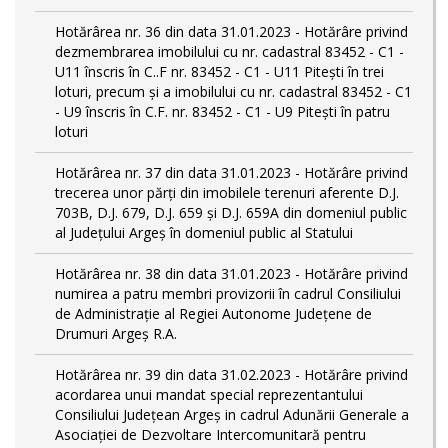
Hotărârea nr. 36 din data 31.01.2023 - Hotărâre privind
dezmembrarea imobilului cu nr. cadastral 83452 - C1 -
U11 înscris în C..F nr. 83452 - C1 - U11 Piteşti în trei
loturi, precum şi a imobilului cu nr. cadastral 83452 - C1
- U9 înscris în C.F. nr. 83452 - C1 - U9 Piteşti în patru
loturi
Hotărârea nr. 37 din data 31.01.2023 - Hotărâre privind
trecerea unor părţi din imobilele terenuri aferente D.J.
703B, D.J. 679, D.J. 659 şi D.J. 659A din domeniul public
al Judeţului Argeş în domeniul public al Statului
Hotărârea nr. 38 din data 31.01.2023 - Hotărâre privind
numirea a patru membri provizorii în cadrul Consiliului
de Administraţie al Regiei Autonome Judeţene de
Drumuri Argeş R.A.
Hotărârea nr. 39 din data 31.02.2023 - Hotărâre privind
acordarea unui mandat special reprezentantului
Consiliului Judeţean Argeş in cadrul Adunării Generale a
Asociaţiei de Dezvoltare Intercomunitară pentru