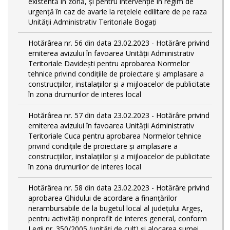
existentă în zonă, și pentru intervenție în regim de
urgență în caz de avarie la rețelele edilitare de pe raza
Unității Administrativ Teritoriale Bogați
Hotărârea nr. 56 din data 23.02.2023 - Hotărâre privind
emiterea avizului în favoarea Unității Administrativ
Teritoriale Davidești pentru aprobarea Normelor
tehnice privind condiţiile de proiectare şi amplasare a
construcţiilor, instalaţiilor şi a mijloacelor de publicitate
în zona drumurilor de interes local
Hotărârea nr. 57 din data 23.02.2023 - Hotărâre privind
emiterea avizului în favoarea Unității Administrativ
Teritoriale Cuca pentru aprobarea Normelor tehnice
privind condiţiile de proiectare şi amplasare a
construcţiilor, instalaţiilor şi a mijloacelor de publicitate
în zona drumurilor de interes local
Hotărârea nr. 58 din data 23.02.2023 - Hotărâre privind
aprobarea Ghidului de acordare a finanţărilor
nerambursabile de la bugetul local al județului Argeș,
pentru activităţi nonprofit de interes general, conform
Legii nr. 350/2005 (unități de cult) și alocarea sumei