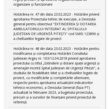
organizare și funcționare
Hotărârea nr. 47 din data 23.02.2023 - Hotărâre privind
aprobarea Proiectului tehnic de execuţie, a Devizului
general pentru obiectivul "EXTINDEREA ȘI DOTAREA
AMBULATORIULUI INTEGRAT AL SPITALULUI
JUDEȚEAN DE URGENȚĂ PITEȘTI" cod SMIS 123890 și
a cheltuielilor legate de proiect
Hotărârea nr. 48 din data 23.02.2023 - Hotărâre pentru
modificarea și completarea Hotărârii Consiliului
Județean Argeș nr. 103/12.04.2018 privind aprobarea
proiectului cu titlul „Extindere și dotare spații urgență și
amenajări incintă Spital Județean de Urgență Pitești", a
studiului de fezabilitate Mixt și a cheltuielilor legate de
proiect, cu modificările și completările ulterioare,
respectiv pentru aprobarea actualizării indicatorilor
tehnico-economici, a Devizului General (faza PT)
actualizat la februarie 2023, a bugetului proiectului,
precum și a surselor de finanțare privind proiectul de
referință