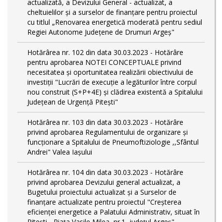
actualizată, a Devizului General - actualizat, a
cheltuielilor și a surselor de finanțare pentru proiectul
cu titlul „Renovarea energetică moderată pentru sediul
Regiei Autonome Județene de Drumuri Argeș"
Hotărârea nr. 102 din data 30.03.2023 - Hotărâre
pentru aprobarea NOTEI CONCEPTUALE privind
necesitatea și oportunitatea realizării obiectivului de
investiții "Lucrări de execuție a legăturilor între corpul
nou construit (S+P+4E) și clădirea existentă a Spitalului
Județean de Urgență Pitești"
Hotărârea nr. 103 din data 30.03.2023 - Hotărâre
privind aprobarea Regulamentului de organizare și
funcționare a Spitalului de Pneumoftiziologie ,,Sfântul
Andrei" Valea Iașului
Hotărârea nr. 104 din data 30.03.2023 - Hotărâre
privind aprobarea Devizului general actualizat, a
Bugetului proiectului actualizat și a Surselor de
finanțare actualizate pentru proiectul "Creşterea
eficienţei energetice a Palatului Administrativ, situat în
Piteşti - Piaţa Vasile Milea, nr.1, judeţul Argeş"