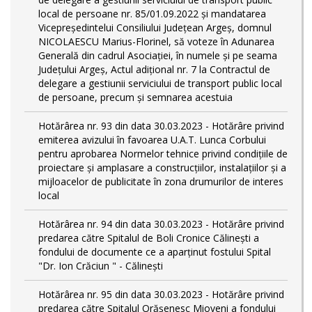
local de persoane nr. 85/01.09.2022 și mandatarea
Vicepreședintelui Consiliului Județean Argeș, domnul
NICOLAESCU Marius-Florinel, să voteze în Adunarea
Generală din cadrul Asociației, în numele și pe seama
Județului Argeș, Actul adițional nr. 7 la Contractul de
delegare a gestiunii serviciului de transport public local
de persoane, precum și semnarea acestuia
Hotărârea nr. 93 din data 30.03.2023 - Hotărâre privind
emiterea avizului în favoarea U.A.T. Lunca Corbului
pentru aprobarea Normelor tehnice privind condiţiile de
proiectare şi amplasare a construcţiilor, instalaţiilor şi a
mijloacelor de publicitate în zona drumurilor de interes
local
Hotărârea nr. 94 din data 30.03.2023 - Hotărâre privind
predarea către Spitalul de Boli Cronice Călinești a
fondului de documente ce a aparținut fostului Spital
"Dr. Ion Crăciun " - Călinești
Hotărârea nr. 95 din data 30.03.2023 - Hotărâre privind
predarea către Spitalul Orășenesc Mioveni a fondului