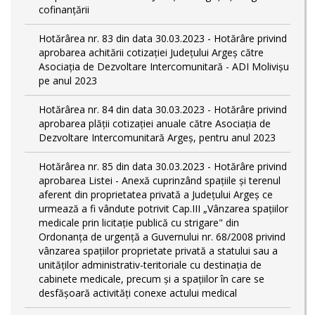
cofinanțării
Hotărârea nr. 83 din data 30.03.2023 - Hotărâre privind
aprobarea achitării cotizației Județului Argeș către
Asociația de Dezvoltare Intercomunitară - ADI Molivișu
pe anul 2023
Hotărârea nr. 84 din data 30.03.2023 - Hotărâre privind
aprobarea plății cotizației anuale către Asociația de
Dezvoltare Intercomunitară Argeș, pentru anul 2023
Hotărârea nr. 85 din data 30.03.2023 - Hotărâre privind
aprobarea Listei - Anexă cuprinzând spaţiile şi terenul
aferent din proprietatea privată a Judeţului Argeş ce
urmează a fi vândute potrivit Cap.III „Vânzarea spaţiilor
medicale prin licitaţie publică cu strigare" din
Ordonanța de urgență a Guvernului nr. 68/2008 privind
vânzarea spațiilor proprietate privată a statului sau a
unităților administrativ-teritoriale cu destinația de
cabinete medicale, precum și a spațiilor în care se
desfășoară activități conexe actului medical