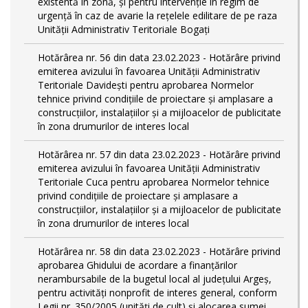
existentă în zonă, și pentru intervenție în regim de
urgență în caz de avarie la rețelele edilitare de pe raza
Unității Administrativ Teritoriale Bogați
Hotărârea nr. 56 din data 23.02.2023 - Hotărâre privind
emiterea avizului în favoarea Unității Administrativ
Teritoriale Davidești pentru aprobarea Normelor
tehnice privind condiţiile de proiectare şi amplasare a
construcţiilor, instalaţiilor şi a mijloacelor de publicitate
în zona drumurilor de interes local
Hotărârea nr. 57 din data 23.02.2023 - Hotărâre privind
emiterea avizului în favoarea Unității Administrativ
Teritoriale Cuca pentru aprobarea Normelor tehnice
privind condiţiile de proiectare şi amplasare a
construcţiilor, instalaţiilor şi a mijloacelor de publicitate
în zona drumurilor de interes local
Hotărârea nr. 58 din data 23.02.2023 - Hotărâre privind
aprobarea Ghidului de acordare a finanţărilor
nerambursabile de la bugetul local al județului Argeș,
pentru activităţi nonprofit de interes general, conform
Legii nr. 350/2005 (unități de cult) și alocarea sumei