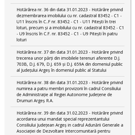
Hotărârea nr. 36 din data 31.01.2023 - Hotărâre privind
dezmembrarea imobilului cu nr. cadastral 83452 - C1 -
U11 înscris în C..F nr. 83452 - C1 - U11 Piteşti în trei
loturi, precum şi a imobilului cu nr. cadastral 83452 - C1
- U9 înscris în C.F. nr. 83452 - C1 - U9 Piteşti în patru
loturi
Hotărârea nr. 37 din data 31.01.2023 - Hotărâre privind
trecerea unor părţi din imobilele terenuri aferente D.J.
703B, D.J. 679, D.J. 659 şi D.J. 659A din domeniul public
al Judeţului Argeş în domeniul public al Statului
Hotărârea nr. 38 din data 31.01.2023 - Hotărâre privind
numirea a patru membri provizorii în cadrul Consiliului
de Administraţie al Regiei Autonome Judeţene de
Drumuri Argeş R.A.
Hotărârea nr. 39 din data 31.02.2023 - Hotărâre privind
acordarea unui mandat special reprezentantului
Consiliului Judeţean Argeş in cadrul Adunării Generale a
Asociaţiei de Dezvoltare Intercomunitară pentru