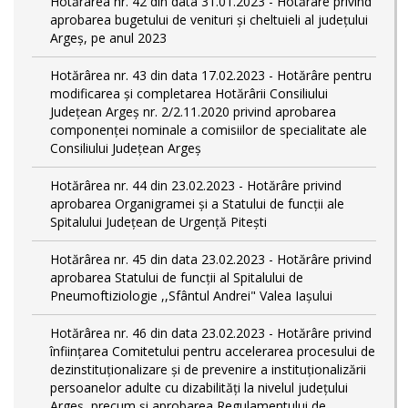
Hotărârea nr. 42 din data 31.01.2023 - Hotărâre privind
aprobarea bugetului de venituri şi cheltuieli al judeţului
Argeş, pe anul 2023
Hotărârea nr. 43 din data 17.02.2023 - Hotărâre pentru
modificarea și completarea Hotărârii Consiliului
Județean Argeș nr. 2/2.11.2020 privind aprobarea
componenței nominale a comisiilor de specialitate ale
Consiliului Județean Argeș
Hotărârea nr. 44 din 23.02.2023 - Hotărâre privind
aprobarea Organigramei și a Statului de funcții ale
Spitalului Județean de Urgență Pitești
Hotărârea nr. 45 din data 23.02.2023 - Hotărâre privind
aprobarea Statului de funcții al Spitalului de
Pneumoftiziologie ,,Sfântul Andrei" Valea Iașului
Hotărârea nr. 46 din data 23.02.2023 - Hotărâre privind
înființarea Comitetului pentru accelerarea procesului de
dezinstituționalizare şi de prevenire a instituționalizării
persoanelor adulte cu dizabilități la nivelul județului
Argeș, precum și aprobarea Regulamentului de