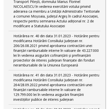
Transport Piteşti, domnului Marius Florinel
NICOLAESCU în vederea exercitării votului privind
aderarea ca membru a Unităţii Administrativ Teritoriale
a comunei Moşoaia, judeţul Argeş în cadrul Asociaţiei,
respectiv pentru semnarea Actului adiţional nr. 2 de
modificare a Statutului Asociaţiei
Hotărârea nr. 40 din data 31.01.2023 - Hotărâre pentru
modificarea Hotărârii Consiliului Judeţean nr.
206/26.08.2021 privind aprobarea contractării unei
finanţări rambursabile interne în valoare de 43.227.000
lei în vederea asigurării cofinanţării şi prefinanţării
proiectelor de interes judeţean finanţate din fonduri
nerambursabile de la Uniunea Europeană
Hotărârea nr. 41 din data 31.01.2023 - Hotărâre pentru
modificarea Hotărârii Consiliului Judeţean nr.
264/28.09.2022 privind aprobarea contractării unei
finanţări rambursabile interne în valoare de
129.799.000 lei în vederea asigurării finanţării
investiţiilor publice de interes judeţean