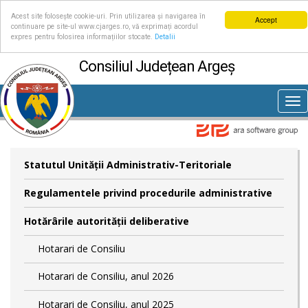
Acest site folosește cookie-uri. Prin utilizarea și navigarea în
Accept
continuare pe site-ul www.cjarges.ro, vă exprimați acordul
expres pentru folosirea informațiilor stocate.
Detalii
Consiliul Județean Argeș
Tog
nav
Statutul Unităţii Administrativ-Teritoriale
Regulamentele privind procedurile administrative
Hotărârile autorităţii deliberative
Hotarari de Consiliu
Hotarari de Consiliu, anul 2026
Hotarari de Consiliu, anul 2025