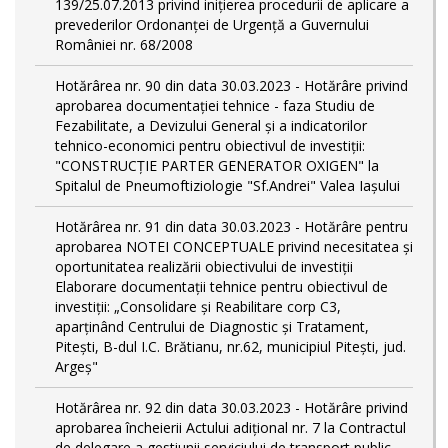
139/25.07.2013 privind inițierea procedurii de aplicare a
prevederilor Ordonanței de Urgență a Guvernului
României nr. 68/2008
Hotărârea nr. 90 din data 30.03.2023 - Hotărâre privind
aprobarea documentației tehnice - faza Studiu de
Fezabilitate, a Devizului General și a indicatorilor
tehnico-economici pentru obiectivul de investiții:
"CONSTRUCȚIE PARTER GENERATOR OXIGEN" la
Spitalul de Pneumoftiziologie "Sf.Andrei" Valea Iașului
Hotărârea nr. 91 din data 30.03.2023 - Hotărâre pentru
aprobarea NOTEI CONCEPTUALE privind necesitatea și
oportunitatea realizării obiectivului de investiții
Elaborare documentații tehnice pentru obiectivul de
investiţii: „Consolidare și Reabilitare corp C3,
aparținând Centrului de Diagnostic și Tratament,
Pitești, B-dul I.C. Brătianu, nr.62, municipiul Pitești, jud.
Argeș"
Hotărârea nr. 92 din data 30.03.2023 - Hotărâre privind
aprobarea încheierii Actului adițional nr. 7 la Contractul
de delegare a gestiunii serviciului de transport public