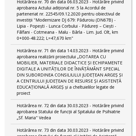
Hotărârea nr. 70 din data 06.03.2023 - Hotărâre privind
aprobarea Actului adițional nr. 5 la Acordul de
parteneriat nr. 22545/09.12.2020 pentru obiectivul de
investiții "Modernizare DJ 679: Păduroiu (DN67B) -
Lipia - Popești - Lunca Corbului - Pădureți – Ciești -
Fâlfani - Cotmeana - Malu - Bârla - Lim. Jud. Olt, km
0+000-48.222; L=47,670 km"
Hotărârea nr. 71 din data 14.03.2023 - Hotărâre privind
aprobarea realizării proiectului „DOTAREA CU
MOBILIER, MATERIALE DIDACTICE ȘI ECHIPAMENTE
DIGITALE A UNITĂȚILOR DE ÎNVĂȚĂMÂNT SPECIAL
DIN SUBORDINEA CONSILIULUI JUDEȚEAN ARGEȘ ȘI
A CENTRULUI JUDEȚEAN DE RESURSE ȘI ASISTENȚĂ
EDUCAȚIONALĂ ARGEȘ și a cheltuielilor legate de
proiect
Hotărârea nr. 72 din data 30.03.2023 - Hotărâre privind
aprobarea Statului de funcţii al Spitalului de Psihiatrie
„Sf. Maria" Vedea
Hotărârea nr. 73 din data 30.03.2023 - Hotărâre privind