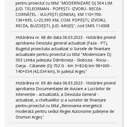
pentru proiectul cu titlul "MODERNIZARE DJ 504 LIM.
JUD. TELEORMAN - POPEŞTI- IZVORU- RECEA-
CORNĂŢEL - VULPEŞTI (DN65A), KM 110+700-
136+695, L=25,995 KM, COM. POPEŞTI, IZVORU,
RECEA, BUZOEŞTI, JUD. ARGEŞ", cod SMIS 114308
Hotărârea nr. 68 din data 06.03.2023 - Hotărâre privind
aprobarea Devizului general actualizat (Faza - PT),
Bugetul proiectului actualizat si Sursele de finantare
actualizate pentru proiectul cu titlul "Modernizare DJ
503 Limita județului Dâmbovița - Slobozia - Rociu -
Oarja - Cătanele (DJ 702 G - km 3+824) km 98+000 -
140+034 (42,034 km), în județul Argeș"
Hotărârea nr. 69 din data 06.03.2023 - Hotărâre privind
aprobarea Documentației de Avizare a Lucrărilor de
Intervenție - actualizată, a Devizului General -
actualizat, a cheltuielilor și a surselor de finanțare
pentru proiectul cu titlul „Renovarea energetică
moderată pentru sediul Regiei Autonome Județene de
Drumuri Argeș"