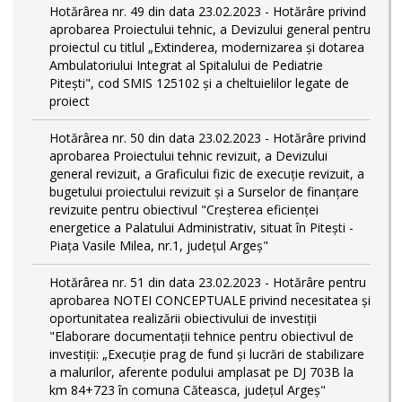
Hotărârea nr. 49 din data 23.02.2023 - Hotărâre privind
aprobarea Proiectului tehnic, a Devizului general pentru
proiectul cu titlul „Extinderea, modernizarea și dotarea
Ambulatoriului Integrat al Spitalului de Pediatrie
Pitești", cod SMIS 125102 și a cheltuielilor legate de
proiect
Hotărârea nr. 50 din data 23.02.2023 - Hotărâre privind
aprobarea Proiectului tehnic revizuit, a Devizului
general revizuit, a Graficului fizic de execuţie revizuit, a
bugetului proiectului revizuit și a Surselor de finanțare
revizuite pentru obiectivul "Creşterea eficienţei
energetice a Palatului Administrativ, situat în Piteşti -
Piaţa Vasile Milea, nr.1, judeţul Argeş"
Hotărârea nr. 51 din data 23.02.2023 - Hotărâre pentru
aprobarea NOTEI CONCEPTUALE privind necesitatea și
oportunitatea realizării obiectivului de investiții
"Elaborare documentații tehnice pentru obiectivul de
investiţii: „Execuție prag de fund și lucrări de stabilizare
a malurilor, aferente podului amplasat pe DJ 703B la
km 84+723 în comuna Căteasca, județul Argeș"