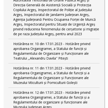
Autoritatea Teritorială de Ordine Publică Argeş şi
Direcţia Generală de Asistenţă Socială şi Protecţia
Copilului Argeş, Inspectoratul de Poliţie al Judeţului
Argeş, Inspectoratul de Jandarmi Judeţean Argeş,
Agenţia Judeţeană Pentru Ocuparea Forţei de Muncă
Argeş, Inspectoratul pentru Situații de Urgență Argeş
privind reducerea fenomenului de cerşetorie şi migraţie
de pe raza Judeţului Argeş, pentru anul 2023
Hotărârea nr. 10 din 17.01.2023 - Hotărâre privind
aprobarea Organigramei, a Statului de funcţii și
Regulamentului de Organizare și Funcționare ale
Teatrului ,,Alexandru Davila'' Pitești
Hotărârea nr. 11 din 17.01.2023 - Hotărâre privind
aprobarea Organigramei, a Statului de funcții și a
Regulamentului de Organizare și Funcționare ale
Muzeului Viticulturii și Pomiculturii Golești
Hotărârea nr. 12 din 17.01.2023 - Hotărâre privind
aprobarea Organigramei, a Statului de funcții și a
Regulamentului de organizare și funcționare ale
Muzeului Județean Argeș