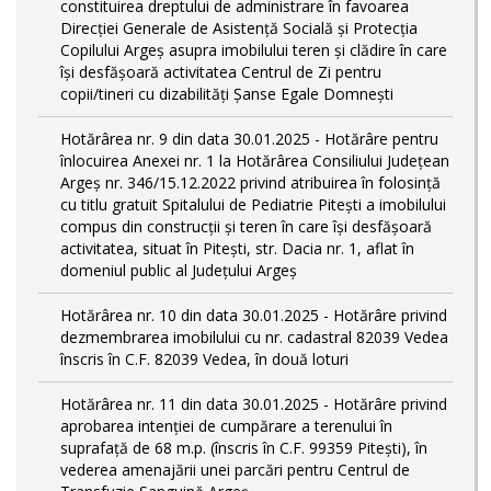
constituirea dreptului de administrare în favoarea
Direcției Generale de Asistență Socială și Protecția
Copilului Argeș asupra imobilului teren și clădire în care
își desfășoară activitatea Centrul de Zi pentru
copii/tineri cu dizabilități Șanse Egale Domnești
Hotărârea nr. 9 din data 30.01.2025 - Hotărâre pentru
înlocuirea Anexei nr. 1 la Hotărârea Consiliului Județean
Argeș nr. 346/15.12.2022 privind atribuirea în folosință
cu titlu gratuit Spitalului de Pediatrie Pitești a imobilului
compus din construcții și teren în care își desfășoară
activitatea, situat în Pitești, str. Dacia nr. 1, aflat în
domeniul public al Județului Argeș
Hotărârea nr. 10 din data 30.01.2025 - Hotărâre privind
dezmembrarea imobilului cu nr. cadastral 82039 Vedea
înscris în C.F. 82039 Vedea, în două loturi
Hotărârea nr. 11 din data 30.01.2025 - Hotărâre privind
aprobarea intenției de cumpărare a terenului în
suprafață de 68 m.p. (înscris în C.F. 99359 Pitești), în
vederea amenajării unei parcări pentru Centrul de