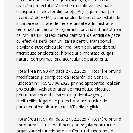
realizării proiectului "Achiziție microbuze destinate
transportului elevilor din Județul Argeș prin finanțare
acordată de AFM", a numărului de microbuze/stații de
încărcare solicitate de fiecare unitate administrativ
teritorială, în cadrul "Programului privind îmbunătățirea
calității aerului și reducerea cantității de emisii de gaze
cu efect de seră, prin utilizarea pentru transportul
elevilor a autovehiculelor mai putin poluante de tipul
microbuzelor electrice, hibride și alimentate cu gaz
natural comprimat" și a acordului de parteneriat
Hotărârea nr. 90 din data 27.02.2025 - Hotărâre privind
modificarea și completarea Hotărârii de Consiliu
Județean nr. 169/27.06.2023 privind aprobarea realizării
proiectului "Achiziționarea de microbuze electrice
pentru transportul elevilor din județul Argeș", a
cheltuielilor legate de proiect și a acordurilor de
parteneriat/colaborare cu UAT-urile eligibile
Hotărârea nr. 91 din data 27.02.2025 - Hotărâre privind
aprobarea Statului de funcţii și a Regulamentului de
organizare și funcționare ale Centrului Județean de