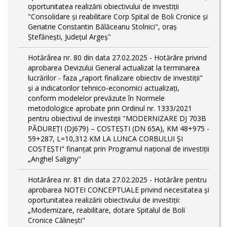
oportunitatea realizării obiectivului de investiții
"Consolidare și reabilitare Corp Spital de Boli Cronice și
Geriatrie Constantin Bălăceanu Stolnici", oraș
Ștefănești, Județul Argeș"
Hotărârea nr. 80 din data 27.02.2025 - Hotărâre privind
aprobarea Devizului General actualizat la terminarea
lucrărilor - faza „raport finalizare obiectiv de investiţii"
și a indicatorilor tehnico-economici actualizați,
conform modelelor prevăzute în Normele
metodologice aprobate prin Ordinul nr. 1333/2021
pentru obiectivul de investiții "MODERNIZARE DJ 703B
PĂDUREȚI (DJ679) – COSTEȘTI (DN 65A), KM 48+975 -
59+287, L=10,312 KM LA LUNCA CORBULUI ȘI
COSTEȘTI" finanțat prin Programul național de investiții
„Anghel Saligny"
Hotărârea nr. 81 din data 27.02.2025 - Hotărâre pentru
aprobarea NOTEI CONCEPTUALE privind necesitatea și
oportunitatea realizării obiectivului de investiții:
„Modernizare, reabilitare, dotare Spitalul de Boli
Cronice Călinești"