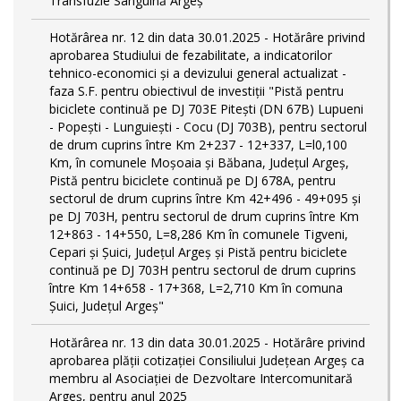
Transfuzie Sanguină Argeș
Hotărârea nr. 12 din data 30.01.2025 - Hotărâre privind
aprobarea Studiului de fezabilitate, a indicatorilor
tehnico-economici și a devizului general actualizat -
faza S.F. pentru obiectivul de investiţii "Pistă pentru
biciclete continuă pe DJ 703E Piteşti (DN 67B) Lupueni
- Popeşti - Lunguieşti - Cocu (DJ 703B), pentru sectorul
de drum cuprins între Km 2+237 - 12+337, L=l0,100
Km, în comunele Moşoaia şi Băbana, Judeţul Argeş,
Pistă pentru biciclete continuă pe DJ 678A, pentru
sectorul de drum cuprins între Km 42+496 - 49+095 și
pe DJ 703H, pentru sectorul de drum cuprins între Km
12+863 - 14+550, L=8,286 Km în comunele Tigveni,
Cepari și Șuici, Judeţul Argeş și Pistă pentru biciclete
continuă pe DJ 703H pentru sectorul de drum cuprins
între Km 14+658 - 17+368, L=2,710 Km în comuna
Șuici, Județul Argeş"
Hotărârea nr. 13 din data 30.01.2025 - Hotărâre privind
aprobarea plății cotizației Consiliului Județean Argeș ca
membru al Asociației de Dezvoltare Intercomunitară
Argeș, pentru anul 2025