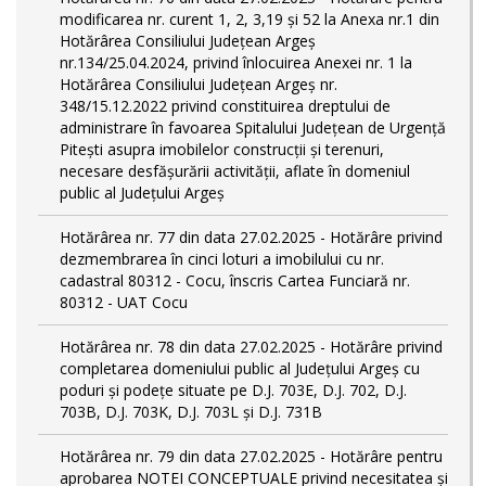
modificarea nr. curent 1, 2, 3,19 și 52 la Anexa nr.1 din
Hotărârea Consiliului Județean Argeș
nr.134/25.04.2024, privind înlocuirea Anexei nr. 1 la
Hotărârea Consiliului Județean Argeș nr.
348/15.12.2022 privind constituirea dreptului de
administrare în favoarea Spitalului Județean de Urgență
Pitești asupra imobilelor construcții și terenuri,
necesare desfășurării activității, aflate în domeniul
public al Județului Argeș
Hotărârea nr. 77 din data 27.02.2025 - Hotărâre privind
dezmembrarea în cinci loturi a imobilului cu nr.
cadastral 80312 - Cocu, înscris Cartea Funciară nr.
80312 - UAT Cocu
Hotărârea nr. 78 din data 27.02.2025 - Hotărâre privind
completarea domeniului public al Judeţului Argeş cu
poduri și podețe situate pe D.J. 703E, D.J. 702, D.J.
703B, D.J. 703K, D.J. 703L și D.J. 731B
Hotărârea nr. 79 din data 27.02.2025 - Hotărâre pentru
aprobarea NOTEI CONCEPTUALE privind necesitatea și