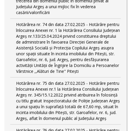
trecerea din domeniul public în domeniul privat al
Județului Argeș a unui mijloc fix în vederea
casării/valorificării
Hotărârea nr. 74 din data 27.02.2025 - Hotărâre pentru
înlocuirea Anexei nr. 1 la Hotărârea Consiliului Județean
Argeș nr.133/25.04.2024 privind constituirea dreptului
de administrare în favoarea Direcției Generale de
Asistență Socială și Protecția Copilului Argeș asupra
unor spații situate în incinta imobilului din Pitești, str.
Garoafelor, nr. 6, jud. Argeș, pentru desfășurarea
activității Unității de Îngrijire la Domiciliu a Persoanelor
Vârstnice ,,Alături de Tine" Pitești
Hotărârea nr. 75 din data 27.02.2025 - Hotărâre pentru
înlocuirea Anexei nr.1 la Hotărârea Consiliului Județean
Argeș nr. 345/15.12.2022 privind atribuirea în folosință
cu titlu gratuit Inspectoratului de Poliție Județean Argeș
a unui spațiu în suprafață totală de 67,60 mp, situat în
incinta imobilului din Pitești, str. Garoafelor, nr. 6, jud.
Argeș, aflat în domeniul public al Județului Argeș
Hotărârea nr. 76 din data 27.02.2025 - Hotărâre pentru