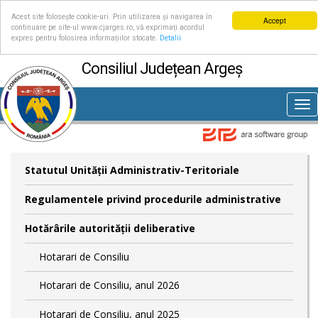
Acest site folosește cookie-uri. Prin utilizarea și navigarea în
Accept
continuare pe site-ul www.cjarges.ro, vă exprimați acordul
expres pentru folosirea informațiilor stocate.
Detalii
Consiliul Județean Argeș
Tog
nav
Statutul Unităţii Administrativ-Teritoriale
Regulamentele privind procedurile administrative
Hotărârile autorităţii deliberative
Hotarari de Consiliu
Hotarari de Consiliu, anul 2026
Hotarari de Consiliu, anul 2025