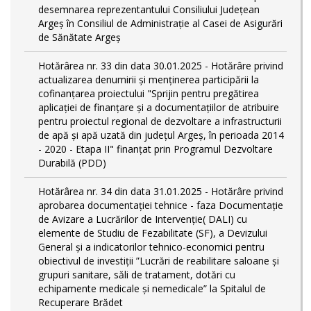
desemnarea reprezentantului Consiliului Județean
Argeș în Consiliul de Administrație al Casei de Asigurări
de Sănătate Argeș
Hotărârea nr. 33 din data 30.01.2025 - Hotărâre privind
actualizarea denumirii și menținerea participării la
cofinanțarea proiectului "Sprijin pentru pregătirea
aplicaţiei de finanţare şi a documentaţiilor de atribuire
pentru proiectul regional de dezvoltare a infrastructurii
de apă şi apă uzată din judeţul Argeş, în perioada 2014
- 2020 - Etapa II" finanțat prin Programul Dezvoltare
Durabilă (PDD)
Hotărârea nr. 34 din data 31.01.2025 - Hotărâre privind
aprobarea documentației tehnice - faza Documentație
de Avizare a Lucrărilor de Intervenție( DALI) cu
elemente de Studiu de Fezabilitate (SF), a Devizului
General și a indicatorilor tehnico-economici pentru
obiectivul de investiții ”Lucrări de reabilitare saloane și
grupuri sanitare, săli de tratament, dotări cu
echipamente medicale și nemedicale” la Spitalul de
Recuperare Brădet