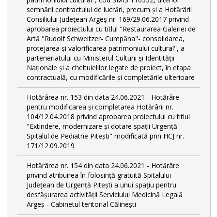
semnării contractului de lucrări, precum şi a Hotărârii
Consiliului Judeţean Argeş nr. 169/29.06.2017 privind
aprobarea proiectului cu titlul "Restaurarea Galeriei de
Artă "Rudolf Schweitzer- Cumpăna"- consolidarea,
protejarea şi valorificarea patrimoniului cultural'', a
parteneriatului cu Ministerul Culturii şi Identităţii
Naţionale şi a cheltuielilor legate de proiect, în etapa
contractuală, cu modificările şi completările ulterioare
Hotărârea nr. 153 din data 24.06.2021 - Hotărâre
pentru modificarea și completarea Hotărârii nr.
104/12.04.2018 privind aprobarea proiectului cu titlul
"Extindere, modernizare și dotare spații Urgență
Spitalul de Pediatrie Pitești" modificată prin HCJ nr.
171/12.09.2019
Hotărârea nr. 154 din data 24.06.2021 - Hotărâre
privind atribuirea în folosință gratuită Spitalului
Judeţean de Urgenţă Piteşti a unui spaţiu pentru
desfăşurarea activităţii Serviciului Medicină Legală
Argeş - Cabinetul teritorial Călineşti