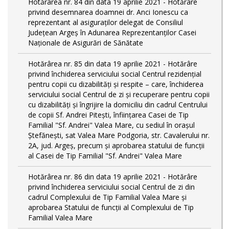
Hotărârea nr. 84 din data 19 aprilie 2021 - Hotărâre
privind desemnarea doamnei dr. Anci Ionescu ca
reprezentant al asiguraților delegat de Consiliul
Județean Argeș în Adunarea Reprezentanților Casei
Naționale de Asigurări de Sănătate
Hotărârea nr. 85 din data 19 aprilie 2021 - Hotărâre
privind închiderea serviciului social Centrul rezidenţial
pentru copii cu dizabilităţi și respite – care, închiderea
serviciului social Centrul de zi și recuperare pentru copii
cu dizabilități și îngrijire la domiciliu din cadrul Centrului
de copii Sf. Andrei Pitești, înființarea Casei de Tip
Familial "Sf. Andrei" Valea Mare, cu sediul în orașul
Ștefănești, sat Valea Mare Podgoria, str. Cavalerului nr.
2A, jud. Argeș, precum și aprobarea statului de funcții
al Casei de Tip Familial "Sf. Andrei" Valea Mare
Hotărârea nr. 86 din data 19 aprilie 2021 - Hotărâre
privind închiderea serviciului social Centrul de zi din
cadrul Complexului de Tip Familial Valea Mare și
aprobarea Statului de funcții al Complexului de Tip
Familial Valea Mare