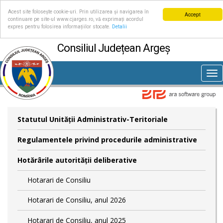
Acest site folosește cookie-uri. Prin utilizarea și navigarea în
Accept
continuare pe site-ul www.cjarges.ro, vă exprimați acordul
expres pentru folosirea informațiilor stocate.
Detalii
Consiliul Județean Argeș
Tog
nav
Statutul Unităţii Administrativ-Teritoriale
Regulamentele privind procedurile administrative
Hotărârile autorităţii deliberative
Hotarari de Consiliu
Hotarari de Consiliu, anul 2026
Hotarari de Consiliu, anul 2025