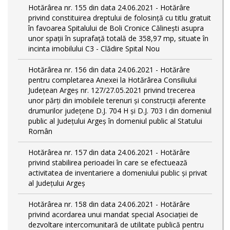
Hotărârea nr. 155 din data 24.06.2021 - Hotărâre
privind constituirea dreptului de folosință cu titlu gratuit
în favoarea Spitalului de Boli Cronice Călinești asupra
unor spații în suprafață totală de 358,97 mp, situate în
incinta imobilului C3 - Clădire Spital Nou
Hotărârea nr. 156 din data 24.06.2021 - Hotărâre
pentru completarea Anexei la Hotărârea Consiliului
Județean Argeș nr. 127/27.05.2021 privind trecerea
unor părţi din imobilele terenuri şi construcţii aferente
drumurilor județene D.J. 704 H și D.J. 703 I din domeniul
public al Judeţului Argeş în domeniul public al Statului
Român
Hotărârea nr. 157 din data 24.06.2021 - Hotărâre
privind stabilirea perioadei în care se efectuează
activitatea de inventariere a domeniului public şi privat
al Judeţului Argeş
Hotărârea nr. 158 din data 24.06.2021 - Hotărâre
privind acordarea unui mandat special Asociației de
dezvoltare intercomunitară de utilitate publică pentru