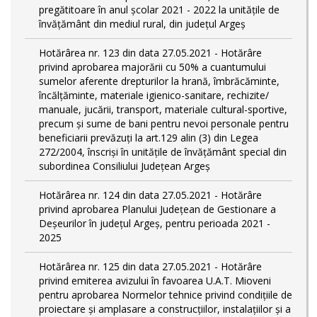
pregătitoare în anul şcolar 2021 - 2022 la unitățile de
învățământ din mediul rural, din județul Argeș
Hotărârea nr. 123 din data 27.05.2021 - Hotărâre
privind aprobarea majorării cu 50% a cuantumului
sumelor aferente drepturilor la hrană, îmbrăcăminte,
încălțăminte, materiale igienico-sanitare, rechizite/
manuale, jucării, transport, materiale cultural-sportive,
precum și sume de bani pentru nevoi personale pentru
beneficiarii prevăzuți la art.129 alin (3) din Legea
272/2004, înscriși în unitățile de învățământ special din
subordinea Consiliului Județean Argeș
Hotărârea nr. 124 din data 27.05.2021 - Hotărâre
privind aprobarea Planului Județean de Gestionare a
Deșeurilor în județul Argeș, pentru perioada 2021 -
2025
Hotărârea nr. 125 din data 27.05.2021 - Hotărâre
privind emiterea avizului în favoarea U.A.T. Mioveni
pentru aprobarea Normelor tehnice privind condiţiile de
proiectare şi amplasare a construcţiilor, instalaţiilor şi a