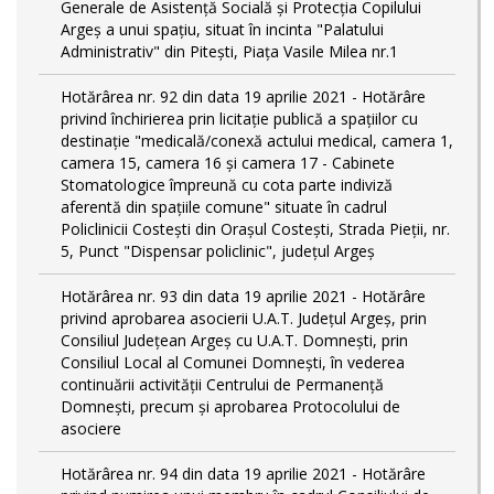
Generale de Asistență Socială și Protecția Copilului
Argeș a unui spațiu, situat în incinta "Palatului
Administrativ" din Pitești, Piața Vasile Milea nr.1
Hotărârea nr. 92 din data 19 aprilie 2021 - Hotărâre
privind închirierea prin licitație publică a spațiilor cu
destinație "medicală/conexă actului medical, camera 1,
camera 15, camera 16 și camera 17 - Cabinete
Stomatologice împreună cu cota parte indiviză
aferentă din spațiile comune" situate în cadrul
Policlinicii Costești din Orașul Costești, Strada Pieții, nr.
5, Punct "Dispensar policlinic", județul Argeș
Hotărârea nr. 93 din data 19 aprilie 2021 - Hotărâre
privind aprobarea asocierii U.A.T. Județul Argeș, prin
Consiliul Județean Argeș cu U.A.T. Domnești, prin
Consiliul Local al Comunei Domnești, în vederea
continuării activității Centrului de Permanență
Domnești, precum și aprobarea Protocolului de
asociere
Hotărârea nr. 94 din data 19 aprilie 2021 - Hotărâre