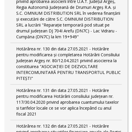
privind aprobarea asocierii între U.A.T. Județul Argeș,
Regia Autonomă Județeană de Drumuri Argeș R.A. și
S.C. OMNIUM DISTRIBUTION SRL în vederea finanţării
şi executării de către S.C. OMNIUM DISTRIBUTION
SRL a lucrării "Reparație temporară pod situat pe
drumul județean DJ 704I Arefu (DN7C) - Lac Vidraru -
Cumpăna (DN7C) la km 19+949"
Hotărârea nr. 130 din data 27.05.2021 - Hotărâre
pentru modificarea și completarea Hotărârii Consiliului
Județean Argeș nr. 80/12.04.2021 privind asocierea la
constituirea "ASOCIAȚIEI DE DEZVOLTARE
INTERCOMUNITARĂ PENTRU TRANSPORTUL PUBLIC
PITEȘTI"
Hotărârea nr. 131 din data 27.05.2021 - Hotărâre
pentru modificarea Hotărârii consiliului județean nr.
117/30.04.2020 privind aprobarea cuantumului taxelor
si tarifelor locale ce se vor aplica începând cu anul
fiscal 2021
Hotărârea nr. 132 din data 27.05.2021 - Hotărâre
privind aprobarea situațiilor financiare anuale ale Regiei