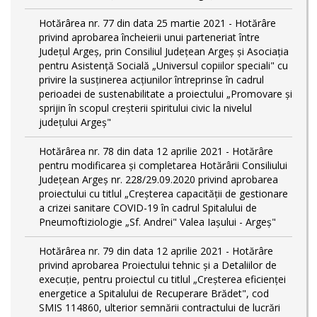
Hotărârea nr. 77 din data 25 martie 2021 - Hotărâre
privind aprobarea încheierii unui parteneriat între
Județul Argeș, prin Consiliul Județean Argeș și Asociația
pentru Asistență Socială „Universul copiilor speciali" cu
privire la susținerea acțiunilor întreprinse în cadrul
perioadei de sustenabilitate a proiectului „Promovare și
sprijin în scopul creșterii spiritului civic la nivelul
județului Argeș"
Hotărârea nr. 78 din data 12 aprilie 2021 - Hotărâre
pentru modificarea și completarea Hotărârii Consiliului
Județean Argeș nr. 228/29.09.2020 privind aprobarea
proiectului cu titlul „Creșterea capacității de gestionare
a crizei sanitare COVID-19 în cadrul Spitalului de
Pneumoftiziologie „Sf. Andrei" Valea Iașului - Argeș"
Hotărârea nr. 79 din data 12 aprilie 2021 - Hotărâre
privind aprobarea Proiectului tehnic şi a Detaliilor de
execuție, pentru proiectul cu titlul „Creşterea eficienţei
energetice a Spitalului de Recuperare Brădet", cod
SMIS 114860, ulterior semnării contractului de lucrări