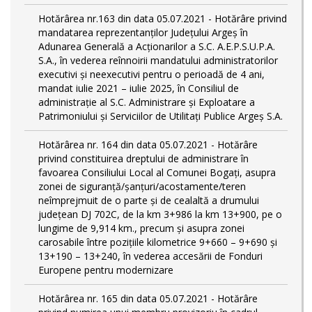
Hotărârea nr.163 din data 05.07.2021 - Hotărâre privind
mandatarea reprezentanților Județului Argeș în
Adunarea Generală a Acționarilor a S.C. A.E.P.S.U.P.A.
S.A., în vederea reînnoirii mandatului administratorilor
executivi și neexecutivi pentru o perioadă de 4 ani,
mandat iulie 2021 – iulie 2025, în Consiliul de
administrație al S.C. Administrare și Exploatare a
Patrimoniului și Serviciilor de Utilitaţi Publice Argeș S.A.
Hotărârea nr. 164 din data 05.07.2021 - Hotărâre
privind constituirea dreptului de administrare în
favoarea Consiliului Local al Comunei Bogați, asupra
zonei de siguranță/șanțuri/acostamente/teren
neîmprejmuit de o parte și de cealaltă a drumului
județean DJ 702C, de la km 3+986 la km 13+900, pe o
lungime de 9,914 km., precum și asupra zonei
carosabile între pozițiile kilometrice 9+660 – 9+690 și
13+190 – 13+240, în vederea accesării de Fonduri
Europene pentru modernizare
Hotărârea nr. 165 din data 05.07.2021 - Hotărâre