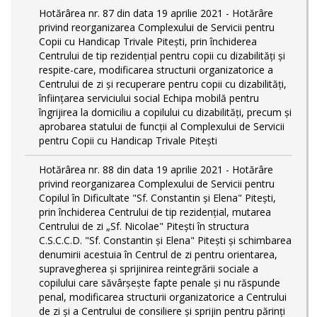
Hotărârea nr. 87 din data 19 aprilie 2021 - Hotărâre
privind reorganizarea Complexului de Servicii pentru
Copii cu Handicap Trivale Pitești, prin închiderea
Centrului de tip rezidenţial pentru copii cu dizabilităţi și
respite-care, modificarea structurii organizatorice a
Centrului de zi și recuperare pentru copii cu dizabilități,
înființarea serviciului social Echipa mobilă pentru
îngrijirea la domiciliu a copilului cu dizabilități, precum și
aprobarea statului de funcții al Complexului de Servicii
pentru Copii cu Handicap Trivale Pitești
Hotărârea nr. 88 din data 19 aprilie 2021 - Hotărâre
privind reorganizarea Complexului de Servicii pentru
Copilul în Dificultate "Sf. Constantin și Elena" Pitești,
prin închiderea Centrului de tip rezidenţial, mutarea
Centrului de zi „Sf. Nicolae" Pitești în structura
C.S.C.C.D. "Sf. Constantin și Elena" Pitești și schimbarea
denumirii acestuia în Centrul de zi pentru orientarea,
supravegherea şi sprijinirea reintegrării sociale a
copilului care săvârşeşte fapte penale şi nu răspunde
penal, modificarea structurii organizatorice a Centrului
de zi și a Centrului de consiliere și sprijin pentru părinți