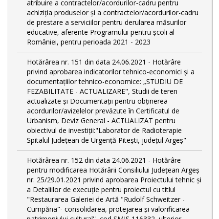
atribuire a contractelor/acordurilor-cadru pentru
achiziţia produselor şi a contractelor/acordurilor-cadru
de prestare a serviciilor pentru derularea măsurilor
educative, aferente Programului pentru școli al
României, pentru perioada 2021 - 2023
Hotărârea nr. 151 din data 24.06.2021 - Hotărâre
privind aprobarea indicatorilor tehnico-economici și a
documentațiilor tehnico-economice: „STUDIU DE
FEZABILITATE - ACTUALIZARE", Studii de teren
actualizate și Documentații pentru obținerea
acordurilor/avizelelor prevăzute în Certificatul de
Urbanism, Deviz General - ACTUALIZAT pentru
obiectivul de investiții:"Laborator de Radioterapie
Spitalul Județean de Urgență Pitești, județul Argeș"
Hotărârea nr. 152 din data 24.06.2021 - Hotărâre
pentru modificarea Hotărârii Consiliului Judeţean Argeş
nr. 25/29.01.2021 privind aprobarea Proiectului tehnic şi
a Detaliilor de execuţie pentru proiectul cu titlul
"Restaurarea Galeriei de Artă "Rudolf Schweitzer -
Cumpăna"- consolidarea, protejarea şi valorificarea
patrimoniului cultural'', cod SMIS 116332, ulterior