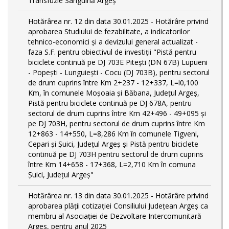
Transfuzie Sanguină Argeș
Hotărârea nr. 12 din data 30.01.2025 - Hotărâre privind
aprobarea Studiului de fezabilitate, a indicatorilor
tehnico-economici și a devizului general actualizat -
faza S.F. pentru obiectivul de investiţii "Pistă pentru
biciclete continuă pe DJ 703E Piteşti (DN 67B) Lupueni
- Popeşti - Lunguieşti - Cocu (DJ 703B), pentru sectorul
de drum cuprins între Km 2+237 - 12+337, L=l0,100
Km, în comunele Moşoaia şi Băbana, Judeţul Argeş,
Pistă pentru biciclete continuă pe DJ 678A, pentru
sectorul de drum cuprins între Km 42+496 - 49+095 și
pe DJ 703H, pentru sectorul de drum cuprins între Km
12+863 - 14+550, L=8,286 Km în comunele Tigveni,
Cepari și Șuici, Judeţul Argeş și Pistă pentru biciclete
continuă pe DJ 703H pentru sectorul de drum cuprins
între Km 14+658 - 17+368, L=2,710 Km în comuna
Șuici, Județul Argeş"
Hotărârea nr. 13 din data 30.01.2025 - Hotărâre privind
aprobarea plății cotizației Consiliului Județean Argeș ca
membru al Asociației de Dezvoltare Intercomunitară
Argeș, pentru anul 2025