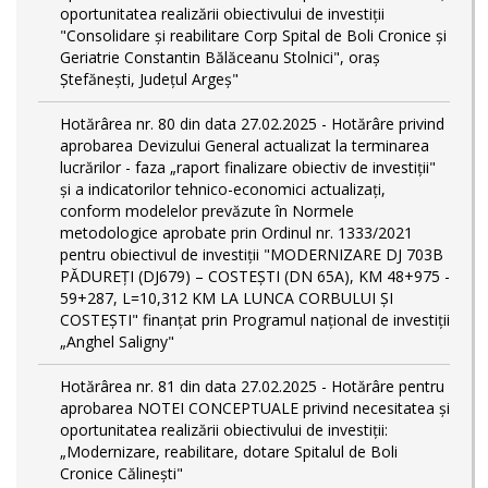
oportunitatea realizării obiectivului de investiții
"Consolidare și reabilitare Corp Spital de Boli Cronice și
Geriatrie Constantin Bălăceanu Stolnici", oraș
Ștefănești, Județul Argeș"
Hotărârea nr. 80 din data 27.02.2025 - Hotărâre privind
aprobarea Devizului General actualizat la terminarea
lucrărilor - faza „raport finalizare obiectiv de investiţii"
și a indicatorilor tehnico-economici actualizați,
conform modelelor prevăzute în Normele
metodologice aprobate prin Ordinul nr. 1333/2021
pentru obiectivul de investiții "MODERNIZARE DJ 703B
PĂDUREȚI (DJ679) – COSTEȘTI (DN 65A), KM 48+975 -
59+287, L=10,312 KM LA LUNCA CORBULUI ȘI
COSTEȘTI" finanțat prin Programul național de investiții
„Anghel Saligny"
Hotărârea nr. 81 din data 27.02.2025 - Hotărâre pentru
aprobarea NOTEI CONCEPTUALE privind necesitatea și
oportunitatea realizării obiectivului de investiții:
„Modernizare, reabilitare, dotare Spitalul de Boli
Cronice Călinești"