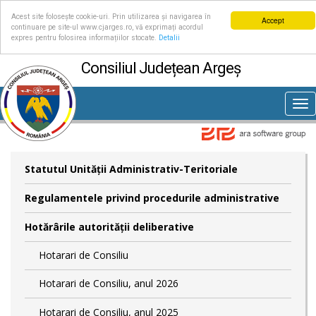
Acest site folosește cookie-uri. Prin utilizarea și navigarea în
Accept
continuare pe site-ul www.cjarges.ro, vă exprimați acordul
expres pentru folosirea informațiilor stocate.
Detalii
Consiliul Județean Argeș
Tog
nav
Statutul Unităţii Administrativ-Teritoriale
Regulamentele privind procedurile administrative
Hotărârile autorităţii deliberative
Hotarari de Consiliu
Hotarari de Consiliu, anul 2026
Hotarari de Consiliu, anul 2025