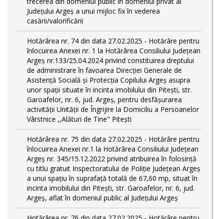
trecerea din domeniul public în domeniul privat al
Județului Argeș a unui mijloc fix în vederea
casării/valorificării
Hotărârea nr. 74 din data 27.02.2025 - Hotărâre pentru
înlocuirea Anexei nr. 1 la Hotărârea Consiliului Județean
Argeș nr.133/25.04.2024 privind constituirea dreptului
de administrare în favoarea Direcției Generale de
Asistență Socială și Protecția Copilului Argeș asupra
unor spații situate în incinta imobilului din Pitești, str.
Garoafelor, nr. 6, jud. Argeș, pentru desfășurarea
activității Unității de Îngrijire la Domiciliu a Persoanelor
Vârstnice ,,Alături de Tine" Pitești
Hotărârea nr. 75 din data 27.02.2025 - Hotărâre pentru
înlocuirea Anexei nr.1 la Hotărârea Consiliului Județean
Argeș nr. 345/15.12.2022 privind atribuirea în folosință
cu titlu gratuit Inspectoratului de Poliție Județean Argeș
a unui spațiu în suprafață totală de 67,60 mp, situat în
incinta imobilului din Pitești, str. Garoafelor, nr. 6, jud.
Argeș, aflat în domeniul public al Județului Argeș
Hotărârea nr. 76 din data 27.02.2025 - Hotărâre pentru