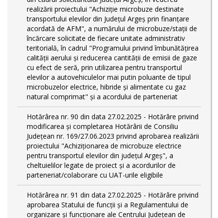
realizării proiectului "Achiziție microbuze destinate
transportului elevilor din Județul Argeș prin finanțare
acordată de AFM", a numărului de microbuze/stații de
încărcare solicitate de fiecare unitate administrativ
teritorială, în cadrul "Programului privind îmbunătățirea
calității aerului și reducerea cantității de emisii de gaze
cu efect de seră, prin utilizarea pentru transportul
elevilor a autovehiculelor mai putin poluante de tipul
microbuzelor electrice, hibride și alimentate cu gaz
natural comprimat" și a acordului de parteneriat
Hotărârea nr. 90 din data 27.02.2025 - Hotărâre privind
modificarea și completarea Hotărârii de Consiliu
Județean nr. 169/27.06.2023 privind aprobarea realizării
proiectului "Achiziționarea de microbuze electrice
pentru transportul elevilor din județul Argeș", a
cheltuielilor legate de proiect și a acordurilor de
parteneriat/colaborare cu UAT-urile eligibile
Hotărârea nr. 91 din data 27.02.2025 - Hotărâre privind
aprobarea Statului de funcţii și a Regulamentului de
organizare și funcționare ale Centrului Județean de