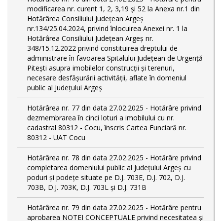
modificarea nr. curent 1, 2, 3,19 și 52 la Anexa nr.1 din
Hotărârea Consiliului Județean Argeș
nr.134/25.04.2024, privind înlocuirea Anexei nr. 1 la
Hotărârea Consiliului Județean Argeș nr.
348/15.12.2022 privind constituirea dreptului de
administrare în favoarea Spitalului Județean de Urgență
Pitești asupra imobilelor construcții și terenuri,
necesare desfășurării activității, aflate în domeniul
public al Județului Argeș
Hotărârea nr. 77 din data 27.02.2025 - Hotărâre privind
dezmembrarea în cinci loturi a imobilului cu nr.
cadastral 80312 - Cocu, înscris Cartea Funciară nr.
80312 - UAT Cocu
Hotărârea nr. 78 din data 27.02.2025 - Hotărâre privind
completarea domeniului public al Judeţului Argeş cu
poduri și podețe situate pe D.J. 703E, D.J. 702, D.J.
703B, D.J. 703K, D.J. 703L și D.J. 731B
Hotărârea nr. 79 din data 27.02.2025 - Hotărâre pentru
aprobarea NOTEI CONCEPTUALE privind necesitatea și