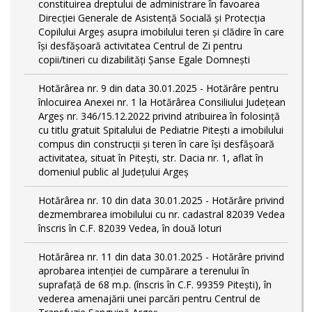
constituirea dreptului de administrare în favoarea
Direcției Generale de Asistență Socială și Protecția
Copilului Argeș asupra imobilului teren și clădire în care
își desfășoară activitatea Centrul de Zi pentru
copii/tineri cu dizabilități Șanse Egale Domnești
Hotărârea nr. 9 din data 30.01.2025 - Hotărâre pentru
înlocuirea Anexei nr. 1 la Hotărârea Consiliului Județean
Argeș nr. 346/15.12.2022 privind atribuirea în folosință
cu titlu gratuit Spitalului de Pediatrie Pitești a imobilului
compus din construcții și teren în care își desfășoară
activitatea, situat în Pitești, str. Dacia nr. 1, aflat în
domeniul public al Județului Argeș
Hotărârea nr. 10 din data 30.01.2025 - Hotărâre privind
dezmembrarea imobilului cu nr. cadastral 82039 Vedea
înscris în C.F. 82039 Vedea, în două loturi
Hotărârea nr. 11 din data 30.01.2025 - Hotărâre privind
aprobarea intenției de cumpărare a terenului în
suprafață de 68 m.p. (înscris în C.F. 99359 Pitești), în
vederea amenajării unei parcări pentru Centrul de