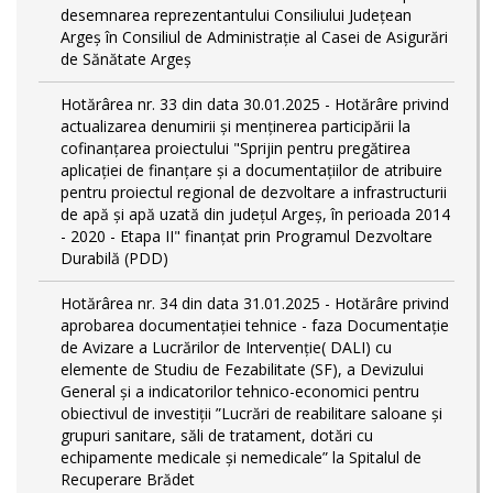
desemnarea reprezentantului Consiliului Județean
Argeș în Consiliul de Administrație al Casei de Asigurări
de Sănătate Argeș
Hotărârea nr. 33 din data 30.01.2025 - Hotărâre privind
actualizarea denumirii și menținerea participării la
cofinanțarea proiectului "Sprijin pentru pregătirea
aplicaţiei de finanţare şi a documentaţiilor de atribuire
pentru proiectul regional de dezvoltare a infrastructurii
de apă şi apă uzată din judeţul Argeş, în perioada 2014
- 2020 - Etapa II" finanțat prin Programul Dezvoltare
Durabilă (PDD)
Hotărârea nr. 34 din data 31.01.2025 - Hotărâre privind
aprobarea documentației tehnice - faza Documentație
de Avizare a Lucrărilor de Intervenție( DALI) cu
elemente de Studiu de Fezabilitate (SF), a Devizului
General și a indicatorilor tehnico-economici pentru
obiectivul de investiții ”Lucrări de reabilitare saloane și
grupuri sanitare, săli de tratament, dotări cu
echipamente medicale și nemedicale” la Spitalul de
Recuperare Brădet