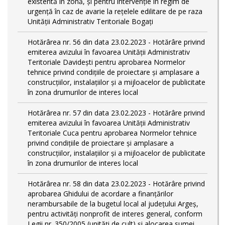
existentă în zonă, și pentru intervenție în regim de
urgență în caz de avarie la rețelele edilitare de pe raza
Unității Administrativ Teritoriale Bogați
Hotărârea nr. 56 din data 23.02.2023 - Hotărâre privind
emiterea avizului în favoarea Unității Administrativ
Teritoriale Davidești pentru aprobarea Normelor
tehnice privind condiţiile de proiectare şi amplasare a
construcţiilor, instalaţiilor şi a mijloacelor de publicitate
în zona drumurilor de interes local
Hotărârea nr. 57 din data 23.02.2023 - Hotărâre privind
emiterea avizului în favoarea Unității Administrativ
Teritoriale Cuca pentru aprobarea Normelor tehnice
privind condiţiile de proiectare şi amplasare a
construcţiilor, instalaţiilor şi a mijloacelor de publicitate
în zona drumurilor de interes local
Hotărârea nr. 58 din data 23.02.2023 - Hotărâre privind
aprobarea Ghidului de acordare a finanţărilor
nerambursabile de la bugetul local al județului Argeș,
pentru activităţi nonprofit de interes general, conform
Legii nr. 350/2005 (unități de cult) și alocarea sumei