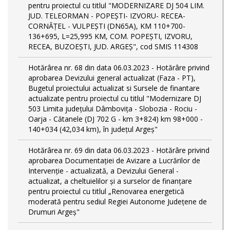
pentru proiectul cu titlul "MODERNIZARE DJ 504 LIM.
JUD. TELEORMAN - POPEŞTI- IZVORU- RECEA-
CORNĂŢEL - VULPEŞTI (DN65A), KM 110+700-
136+695, L=25,995 KM, COM. POPEŞTI, IZVORU,
RECEA, BUZOEŞTI, JUD. ARGEŞ", cod SMIS 114308
Hotărârea nr. 68 din data 06.03.2023 - Hotărâre privind
aprobarea Devizului general actualizat (Faza - PT),
Bugetul proiectului actualizat si Sursele de finantare
actualizate pentru proiectul cu titlul "Modernizare DJ
503 Limita județului Dâmbovița - Slobozia - Rociu -
Oarja - Cătanele (DJ 702 G - km 3+824) km 98+000 -
140+034 (42,034 km), în județul Argeș"
Hotărârea nr. 69 din data 06.03.2023 - Hotărâre privind
aprobarea Documentației de Avizare a Lucrărilor de
Intervenție - actualizată, a Devizului General -
actualizat, a cheltuielilor și a surselor de finanțare
pentru proiectul cu titlul „Renovarea energetică
moderată pentru sediul Regiei Autonome Județene de
Drumuri Argeș"