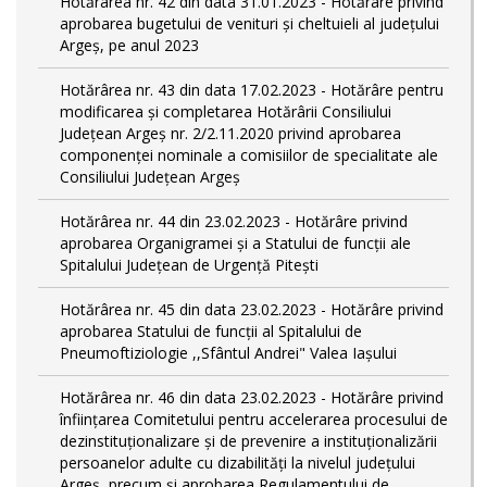
Hotărârea nr. 42 din data 31.01.2023 - Hotărâre privind
aprobarea bugetului de venituri şi cheltuieli al judeţului
Argeş, pe anul 2023
Hotărârea nr. 43 din data 17.02.2023 - Hotărâre pentru
modificarea și completarea Hotărârii Consiliului
Județean Argeș nr. 2/2.11.2020 privind aprobarea
componenței nominale a comisiilor de specialitate ale
Consiliului Județean Argeș
Hotărârea nr. 44 din 23.02.2023 - Hotărâre privind
aprobarea Organigramei și a Statului de funcții ale
Spitalului Județean de Urgență Pitești
Hotărârea nr. 45 din data 23.02.2023 - Hotărâre privind
aprobarea Statului de funcții al Spitalului de
Pneumoftiziologie ,,Sfântul Andrei" Valea Iașului
Hotărârea nr. 46 din data 23.02.2023 - Hotărâre privind
înființarea Comitetului pentru accelerarea procesului de
dezinstituționalizare şi de prevenire a instituționalizării
persoanelor adulte cu dizabilități la nivelul județului
Argeș, precum și aprobarea Regulamentului de