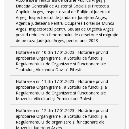
Autoritatea Teritorială de Ordine Publică Argeş şi
Direcţia Generală de Asistenţă Socială şi Protecţia
Copilului Argeş, Inspectoratul de Poliţie al Judeţului
Argeş, Inspectoratul de Jandarmi Judeţean Argeş,
Agenţia Judeţeană Pentru Ocuparea Forţei de Muncă
Argeş, Inspectoratul pentru Situații de Urgență Argeş
privind reducerea fenomenului de cerşetorie şi migraţie
de pe raza Judeţului Argeş, pentru anul 2023
Hotărârea nr. 10 din 17.01.2023 - Hotărâre privind
aprobarea Organigramei, a Statului de funcţii și
Regulamentului de Organizare și Funcționare ale
Teatrului ,,Alexandru Davila'' Pitești
Hotărârea nr. 11 din 17.01.2023 - Hotărâre privind
aprobarea Organigramei, a Statului de funcții și a
Regulamentului de Organizare și Funcționare ale
Muzeului Viticulturii și Pomiculturii Golești
Hotărârea nr. 12 din 17.01.2023 - Hotărâre privind
aprobarea Organigramei, a Statului de funcții și a
Regulamentului de organizare și funcționare ale
Muzeului Județean Argeș