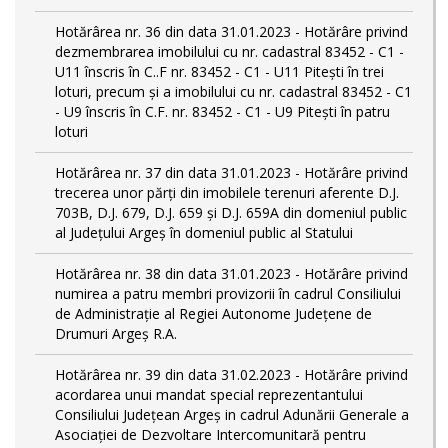
Hotărârea nr. 36 din data 31.01.2023 - Hotărâre privind
dezmembrarea imobilului cu nr. cadastral 83452 - C1 -
U11 înscris în C..F nr. 83452 - C1 - U11 Piteşti în trei
loturi, precum şi a imobilului cu nr. cadastral 83452 - C1
- U9 înscris în C.F. nr. 83452 - C1 - U9 Piteşti în patru
loturi
Hotărârea nr. 37 din data 31.01.2023 - Hotărâre privind
trecerea unor părţi din imobilele terenuri aferente D.J.
703B, D.J. 679, D.J. 659 şi D.J. 659A din domeniul public
al Judeţului Argeş în domeniul public al Statului
Hotărârea nr. 38 din data 31.01.2023 - Hotărâre privind
numirea a patru membri provizorii în cadrul Consiliului
de Administraţie al Regiei Autonome Judeţene de
Drumuri Argeş R.A.
Hotărârea nr. 39 din data 31.02.2023 - Hotărâre privind
acordarea unui mandat special reprezentantului
Consiliului Judeţean Argeş in cadrul Adunării Generale a
Asociaţiei de Dezvoltare Intercomunitară pentru