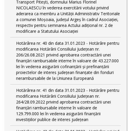
Transport Piteşti, domnului Marius Florinel
NICOLAESCU în vederea exercitării votului privind
aderarea ca membru a Unităţii Administrativ Teritoriale
a comunei Moşoaia, judeţul Argeş în cadrul Asociaţiei,
respectiv pentru semnarea Actului adiţional nr. 2 de
modificare a Statutului Asociaţiei
Hotărârea nr. 40 din data 31.01.2023 - Hotărâre pentru
modificarea Hotărârii Consiliului Judeţean nr.
206/26.08.2021 privind aprobarea contractării unei
finanţări rambursabile interne în valoare de 43.227.000
lei în vederea asigurării cofinanţării şi prefinanţării
proiectelor de interes judeţean finanţate din fonduri
nerambursabile de la Uniunea Europeană
Hotărârea nr. 41 din data 31.01.2023 - Hotărâre pentru
modificarea Hotărârii Consiliului Judeţean nr.
264/28.09.2022 privind aprobarea contractării unei
finanţări rambursabile interne în valoare de
129.799.000 lei în vederea asigurării finanţării
investiţiilor publice de interes judeţean