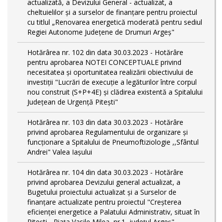
actualizată, a Devizului General - actualizat, a
cheltuielilor și a surselor de finanțare pentru proiectul
cu titlul „Renovarea energetică moderată pentru sediul
Regiei Autonome Județene de Drumuri Argeș"
Hotărârea nr. 102 din data 30.03.2023 - Hotărâre
pentru aprobarea NOTEI CONCEPTUALE privind
necesitatea și oportunitatea realizării obiectivului de
investiții "Lucrări de execuție a legăturilor între corpul
nou construit (S+P+4E) și clădirea existentă a Spitalului
Județean de Urgență Pitești"
Hotărârea nr. 103 din data 30.03.2023 - Hotărâre
privind aprobarea Regulamentului de organizare și
funcționare a Spitalului de Pneumoftiziologie ,,Sfântul
Andrei" Valea Iașului
Hotărârea nr. 104 din data 30.03.2023 - Hotărâre
privind aprobarea Devizului general actualizat, a
Bugetului proiectului actualizat și a Surselor de
finanțare actualizate pentru proiectul "Creşterea
eficienţei energetice a Palatului Administrativ, situat în
Piteşti - Piaţa Vasile Milea, nr.1, judeţul Argeş"