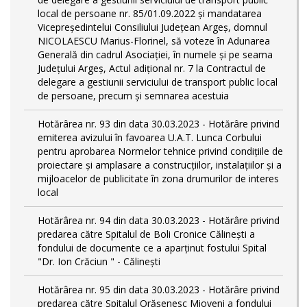
local de persoane nr. 85/01.09.2022 și mandatarea
Vicepreședintelui Consiliului Județean Argeș, domnul
NICOLAESCU Marius-Florinel, să voteze în Adunarea
Generală din cadrul Asociației, în numele și pe seama
Județului Argeș, Actul adițional nr. 7 la Contractul de
delegare a gestiunii serviciului de transport public local
de persoane, precum și semnarea acestuia
Hotărârea nr. 93 din data 30.03.2023 - Hotărâre privind
emiterea avizului în favoarea U.A.T. Lunca Corbului
pentru aprobarea Normelor tehnice privind condiţiile de
proiectare şi amplasare a construcţiilor, instalaţiilor şi a
mijloacelor de publicitate în zona drumurilor de interes
local
Hotărârea nr. 94 din data 30.03.2023 - Hotărâre privind
predarea către Spitalul de Boli Cronice Călinești a
fondului de documente ce a aparținut fostului Spital
"Dr. Ion Crăciun " - Călinești
Hotărârea nr. 95 din data 30.03.2023 - Hotărâre privind
predarea către Spitalul Orășenesc Mioveni a fondului