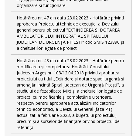
organizare și funcționare
Hotărârea nr. 47 din data 23.02.2023 - Hotărâre privind
aprobarea Proiectului tehnic de execuţie, a Devizului
general pentru obiectivul "EXTINDEREA ȘI DOTAREA
AMBULATORIULUI INTEGRAT AL SPITALULUI
JUDEȚEAN DE URGENȚĂ PITEȘTI" cod SMIS 123890 și
a cheltuielilor legate de proiect
Hotărârea nr. 48 din data 23.02.2023 - Hotărâre pentru
modificarea și completarea Hotărârii Consiliului
Județean Argeș nr. 103/12.04.2018 privind aprobarea
proiectului cu titlul „Extindere și dotare spații urgență și
amenajări incintă Spital Județean de Urgență Pitești", a
studiului de fezabilitate Mixt și a cheltuielilor legate de
proiect, cu modificările și completările ulterioare,
respectiv pentru aprobarea actualizării indicatorilor
tehnico-economici, a Devizului General (faza PT)
actualizat la februarie 2023, a bugetului proiectului,
precum și a surselor de finanțare privind proiectul de
referință