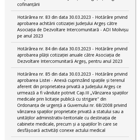
cofinanțării
Hotărârea nr. 83 din data 30.03.2023 - Hotărâre privind
aprobarea achitării cotizației Județului Argeș către
Asociația de Dezvoltare Intercomunitară - ADI Molivișu
pe anul 2023
Hotărârea nr. 84 din data 30.03.2023 - Hotărâre privind
aprobarea plății cotizației anuale către Asociația de
Dezvoltare Intercomunitară Argeș, pentru anul 2023
Hotărârea nr. 85 din data 30.03.2023 - Hotărâre privind
aprobarea Listei - Anexă cuprinzând spaţiile şi terenul
aferent din proprietatea privată a Judeţului Argeş ce
urmează a fi vândute potrivit Cap.III „Vânzarea spaţiilor
medicale prin licitaţie publică cu strigare" din
Ordonanța de urgență a Guvernului nr. 68/2008 privind
vânzarea spațiilor proprietate privată a statului sau a
unităților administrativ-teritoriale cu destinația de
cabinete medicale, precum și a spațiilor în care se
desfășoară activități conexe actului medical