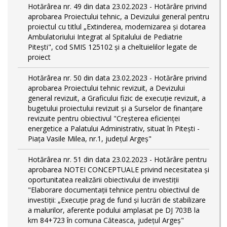
Hotărârea nr. 49 din data 23.02.2023 - Hotărâre privind
aprobarea Proiectului tehnic, a Devizului general pentru
proiectul cu titlul „Extinderea, modernizarea și dotarea
Ambulatoriului Integrat al Spitalului de Pediatrie
Pitești", cod SMIS 125102 și a cheltuielilor legate de
proiect
Hotărârea nr. 50 din data 23.02.2023 - Hotărâre privind
aprobarea Proiectului tehnic revizuit, a Devizului
general revizuit, a Graficului fizic de execuţie revizuit, a
bugetului proiectului revizuit și a Surselor de finanțare
revizuite pentru obiectivul "Creşterea eficienţei
energetice a Palatului Administrativ, situat în Piteşti -
Piaţa Vasile Milea, nr.1, judeţul Argeş"
Hotărârea nr. 51 din data 23.02.2023 - Hotărâre pentru
aprobarea NOTEI CONCEPTUALE privind necesitatea și
oportunitatea realizării obiectivului de investiții
"Elaborare documentații tehnice pentru obiectivul de
investiţii: „Execuție prag de fund și lucrări de stabilizare
a malurilor, aferente podului amplasat pe DJ 703B la
km 84+723 în comuna Căteasca, județul Argeș"