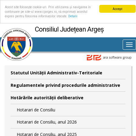
Acest site folosește cookie-uri. Prin utilizarea și navigarea în
Accept
continuare pe site-ul www.cjarges.ro, vă exprimați acordul
expres pentru folosirea informațiilor stocate.
Detalii
Consiliul Județean Argeș
Tog
nav
Statutul Unităţii Administrativ-Teritoriale
Regulamentele privind procedurile administrative
Hotărârile autorităţii deliberative
Hotarari de Consiliu
Hotarari de Consiliu, anul 2026
Hotarari de Consiliu, anul 2025