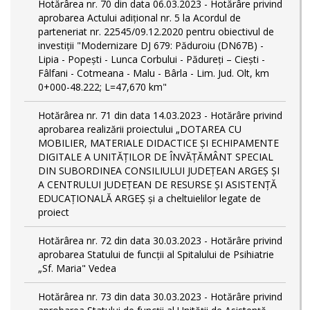
Hotărârea nr. 70 din data 06.03.2023 - Hotărâre privind
aprobarea Actului adițional nr. 5 la Acordul de
parteneriat nr. 22545/09.12.2020 pentru obiectivul de
investiții "Modernizare DJ 679: Păduroiu (DN67B) -
Lipia - Popești - Lunca Corbului - Pădureți – Ciești -
Fâlfani - Cotmeana - Malu - Bârla - Lim. Jud. Olt, km
0+000-48.222; L=47,670 km"
Hotărârea nr. 71 din data 14.03.2023 - Hotărâre privind
aprobarea realizării proiectului „DOTAREA CU
MOBILIER, MATERIALE DIDACTICE ȘI ECHIPAMENTE
DIGITALE A UNITĂȚILOR DE ÎNVĂȚĂMÂNT SPECIAL
DIN SUBORDINEA CONSILIULUI JUDEȚEAN ARGEȘ ȘI
A CENTRULUI JUDEȚEAN DE RESURSE ȘI ASISTENȚĂ
EDUCAȚIONALĂ ARGEȘ și a cheltuielilor legate de
proiect
Hotărârea nr. 72 din data 30.03.2023 - Hotărâre privind
aprobarea Statului de funcţii al Spitalului de Psihiatrie
„Sf. Maria" Vedea
Hotărârea nr. 73 din data 30.03.2023 - Hotărâre privind