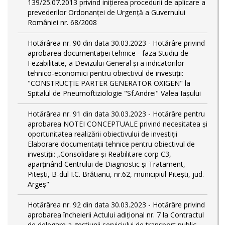
139/25.07.2013 privind inițierea procedurii de aplicare a
prevederilor Ordonanței de Urgență a Guvernului
României nr. 68/2008
Hotărârea nr. 90 din data 30.03.2023 - Hotărâre privind
aprobarea documentației tehnice - faza Studiu de
Fezabilitate, a Devizului General și a indicatorilor
tehnico-economici pentru obiectivul de investiții:
"CONSTRUCȚIE PARTER GENERATOR OXIGEN" la
Spitalul de Pneumoftiziologie "Sf.Andrei" Valea Iașului
Hotărârea nr. 91 din data 30.03.2023 - Hotărâre pentru
aprobarea NOTEI CONCEPTUALE privind necesitatea și
oportunitatea realizării obiectivului de investiții
Elaborare documentații tehnice pentru obiectivul de
investiţii: „Consolidare și Reabilitare corp C3,
aparținând Centrului de Diagnostic și Tratament,
Pitești, B-dul I.C. Brătianu, nr.62, municipiul Pitești, jud.
Argeș"
Hotărârea nr. 92 din data 30.03.2023 - Hotărâre privind
aprobarea încheierii Actului adițional nr. 7 la Contractul
de delegare a gestiunii serviciului de transport public