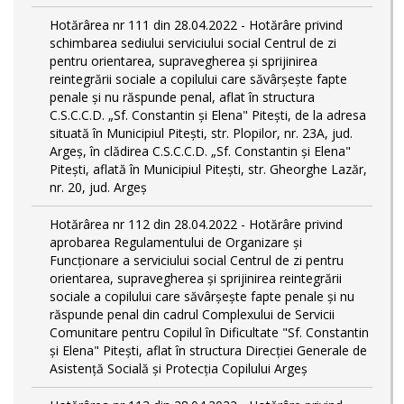
Hotărârea nr 111 din 28.04.2022 - Hotărâre privind
schimbarea sediului serviciului social Centrul de zi
pentru orientarea, supravegherea şi sprijinirea
reintegrării sociale a copilului care săvârşeşte fapte
penale şi nu răspunde penal, aflat în structura
C.S.C.C.D. „Sf. Constantin și Elena" Pitești, de la adresa
situată în Municipiul Pitești, str. Plopilor, nr. 23A, jud.
Argeș, în clădirea C.S.C.C.D. „Sf. Constantin și Elena"
Pitești, aflată în Municipiul Pitești, str. Gheorghe Lazăr,
nr. 20, jud. Argeș
Hotărârea nr 112 din 28.04.2022 - Hotărâre privind
aprobarea Regulamentului de Organizare și
Funcționare a serviciului social Centrul de zi pentru
orientarea, supravegherea şi sprijinirea reintegrării
sociale a copilului care săvârşeşte fapte penale şi nu
răspunde penal din cadrul Complexului de Servicii
Comunitare pentru Copilul în Dificultate "Sf. Constantin
și Elena" Pitești, aflat în structura Direcției Generale de
Asistență Socială și Protecția Copilului Argeș