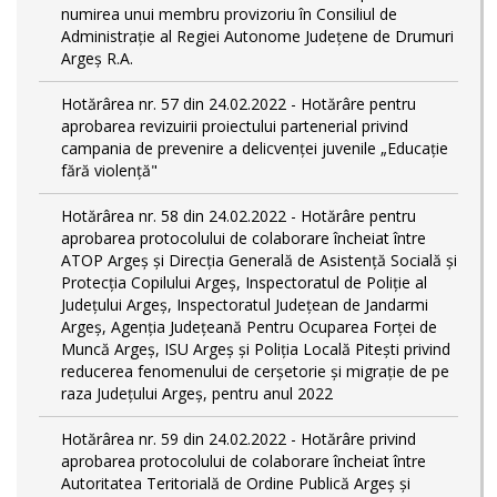
numirea unui membru provizoriu în Consiliul de
Administrație al Regiei Autonome Județene de Drumuri
Argeș R.A.
Hotărârea nr. 57 din 24.02.2022 - Hotărâre pentru
aprobarea revizuirii proiectului partenerial privind
campania de prevenire a delicvenței juvenile „Educație
fără violență"
Hotărârea nr. 58 din 24.02.2022 - Hotărâre pentru
aprobarea protocolului de colaborare încheiat între
ATOP Argeş şi Direcţia Generală de Asistenţă Socială şi
Protecţia Copilului Argeş, Inspectoratul de Poliţie al
Judeţului Argeş, Inspectoratul Judeţean de Jandarmi
Argeş, Agenţia Judeţeană Pentru Ocuparea Forţei de
Muncă Argeş, ISU Argeş şi Poliţia Locală Piteşti privind
reducerea fenomenului de cerşetorie şi migraţie de pe
raza Judeţului Argeş, pentru anul 2022
Hotărârea nr. 59 din 24.02.2022 - Hotărâre privind
aprobarea protocolului de colaborare încheiat între
Autoritatea Teritorială de Ordine Publică Argeş şi