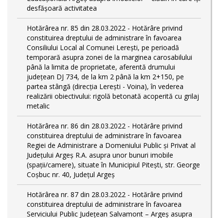
desfășoară activitatea
Hotărârea nr. 85 din 28.03.2022 - Hotărâre privind
constituirea dreptului de administrare în favoarea
Consiliului Local al Comunei Lerești, pe perioadă
temporară asupra zonei de la marginea carosabilului
până la limita de proprietate, aferentă drumului
județean DJ 734, de la km 2 până la km 2+150, pe
partea stângă (direcția Lerești - Voina), în vederea
realizării obiectivului: rigolă betonată acoperită cu grilaj
metalic
Hotărârea nr. 86 din 28.03.2022 - Hotărâre privind
constituirea dreptului de administrare în favoarea
Regiei de Administrare a Domeniului Public și Privat al
Județului Argeș R.A. asupra unor bunuri imobile
(spații/camere), situate în Municipiul Pitești, str. George
Coșbuc nr. 40, Județul Argeș
Hotărârea nr. 87 din 28.03.2022 - Hotărâre privind
constituirea dreptului de administrare în favoarea
Serviciului Public Județean Salvamont – Argeș asupra