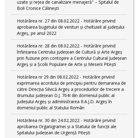
uzate și rețea de canalizare menajeră" – Spitalul de
Boli Cronice Călinești
Hotărârea nr. 27 din 08.02.2022 - Hotărâre privind
aprobarea bugetului de venituri și cheltuieli al județului
Argeș, pe anul 2022
Hotărârea nr. 28 din 08.02.2022 - Hotărâre privind
înființarea Centrului Județean de Cultură şi Arte Argeș
prin fuziune prin contopire a Centrului Cultural Judeţean
Argeş și a Școlii Populare de Arte și Meserii Pitești
Hotărârea nr 29 din 08.02.2022 - Hotărâre privind
exprimarea acordului de principiu pentru demararea de
către Direcţia Silvică Argeş a procedurilor de trecere a
drumului judeţean D.J. 704I din domeniul public al
Judeţului Argeş şi administrarea R.A.J.D. Argeş în
domeniul public al Statului Român
Hotărârea nr. 30 din 24.02.2022 - Hotărâre privind
aprobarea Organigramei și a Statului de funcții ale
Spitalului Județean de Urgență Pitești