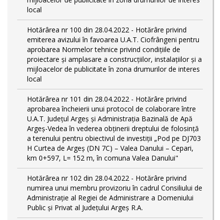
local
Hotărârea nr 100 din 28.04.2022 - Hotărâre privind
emiterea avizului în favoarea U.A.T. Ciofrângeni pentru
aprobarea Normelor tehnice privind condiţiile de
proiectare şi amplasare a construcţiilor, instalaţiilor şi a
mijloacelor de publicitate în zona drumurilor de interes
local
Hotărârea nr 101 din 28.04.2022 - Hotărâre privind
aprobarea încheierii unui protocol de colaborare între
U.A.T. Județul Argeș și Administrația Bazinală de Apă
Argeș-Vedea în vederea obținerii dreptului de folosință
a terenului pentru obiectivul de investiții „Pod pe DJ703
H Curtea de Argeş (DN 7C) – Valea Danului – Cepari,
km 0+597, L= 152 m, în comuna Valea Danului"
Hotărârea nr 102 din 28.04.2022 - Hotărâre privind
numirea unui membru provizoriu în cadrul Consiliului de
Administrație al Regiei de Administrare a Domeniului
Public și Privat al Județului Argeș R.A.