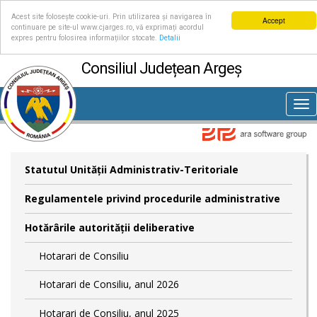
Acest site folosește cookie-uri. Prin utilizarea și navigarea în
Accept
continuare pe site-ul www.cjarges.ro, vă exprimați acordul
expres pentru folosirea informațiilor stocate.
Detalii
Consiliul Județean Argeș
Tog
nav
Statutul Unităţii Administrativ-Teritoriale
Regulamentele privind procedurile administrative
Hotărârile autorităţii deliberative
Hotarari de Consiliu
Hotarari de Consiliu, anul 2026
Hotarari de Consiliu, anul 2025