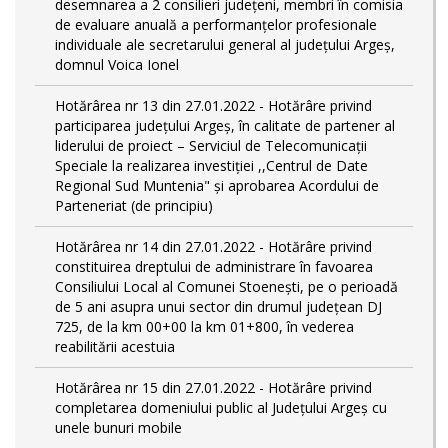
desemnarea a 2 consilieri județeni, membri în comisia
de evaluare anuală a performanțelor profesionale
individuale ale secretarului general al județului Argeș,
domnul Voica Ionel
Hotărârea nr 13 din 27.01.2022 - Hotărâre privind
participarea județului Argeș, în calitate de partener al
liderului de proiect – Serviciul de Telecomunicații
Speciale la realizarea investiției ,,Centrul de Date
Regional Sud Muntenia" și aprobarea Acordului de
Parteneriat (de principiu)
Hotărârea nr 14 din 27.01.2022 - Hotărâre privind
constituirea dreptului de administrare în favoarea
Consiliului Local al Comunei Stoenești, pe o perioadă
de 5 ani asupra unui sector din drumul județean DJ
725, de la km 00+00 la km 01+800, în vederea
reabilitării acestuia
Hotărârea nr 15 din 27.01.2022 - Hotărâre privind
completarea domeniului public al Judeţului Argeş cu
unele bunuri mobile