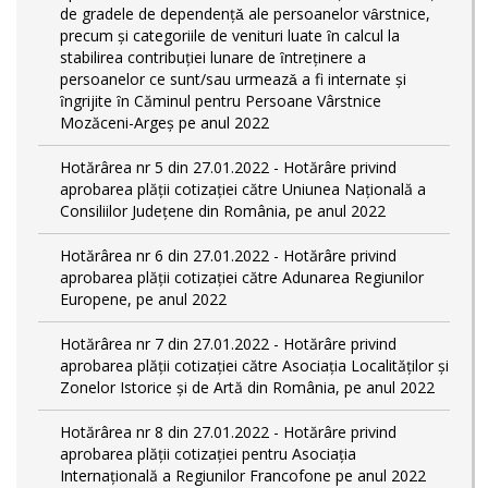
de gradele de dependențǎ ale persoanelor vȃrstnice,
precum și categoriile de venituri luate ȋn calcul la
stabilirea contribuției lunare de ȋntreținere a
persoanelor ce sunt/sau urmeazǎ a fi internate și
ȋngrijite ȋn Căminul pentru Persoane Vârstnice
Mozăceni-Argeș pe anul 2022
Hotărârea nr 5 din 27.01.2022 - Hotărâre privind
aprobarea plății cotizației către Uniunea Națională a
Consiliilor Județene din România, pe anul 2022
Hotărârea nr 6 din 27.01.2022 - Hotărâre privind
aprobarea plății cotizației către Adunarea Regiunilor
Europene, pe anul 2022
Hotărârea nr 7 din 27.01.2022 - Hotărâre privind
aprobarea plății cotizației către Asociația Localităților și
Zonelor Istorice și de Artă din România, pe anul 2022
Hotărârea nr 8 din 27.01.2022 - Hotărâre privind
aprobarea plății cotizației pentru Asociația
Internațională a Regiunilor Francofone pe anul 2022