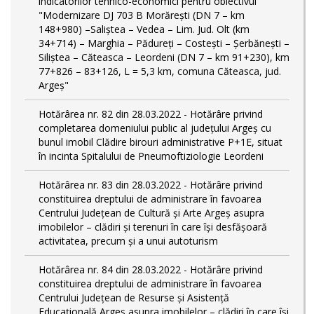
indicatorilor tehnico-economici pentru obiectivul
"Modernizare DJ 703 B Morărești (DN 7 – km
148+980) –Saliștea – Vedea – Lim. Jud. Olt (km
34+714) – Marghia – Pădureți – Costești – Șerbănești –
Siliștea – Căteasca – Leordeni (DN 7 – km 91+230), km
77+826 – 83+126, L = 5,3 km, comuna Căteasca, jud.
Argeș"
Hotărârea nr. 82 din 28.03.2022 - Hotărâre privind
completarea domeniului public al judeţului Argeş cu
bunul imobil Clădire birouri administrative P+1E, situat
în incinta Spitalului de Pneumoftiziologie Leordeni
Hotărârea nr. 83 din 28.03.2022 - Hotărâre privind
constituirea dreptului de administrare în favoarea
Centrului Județean de Cultură și Arte Argeș asupra
imobilelor – clădiri și terenuri în care își desfășoară
activitatea, precum și a unui autoturism
Hotărârea nr. 84 din 28.03.2022 - Hotărâre privind
constituirea dreptului de administrare în favoarea
Centrului Județean de Resurse și Asistență
Educațională Argeș asupra imobilelor – clădiri în care își