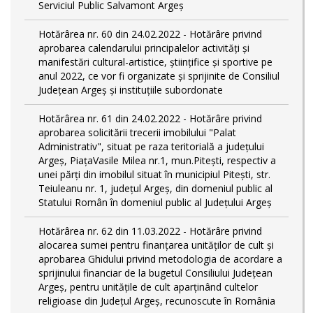
Serviciul Public Salvamont Argeș
Hotărârea nr. 60 din 24.02.2022 - Hotărâre privind
aprobarea calendarului principalelor activități și
manifestări cultural-artistice, științifice și sportive pe
anul 2022, ce vor fi organizate și sprijinite de Consiliul
Județean Argeș și instituțiile subordonate
Hotărârea nr. 61 din 24.02.2022 - Hotărâre privind
aprobarea solicitării trecerii imobilului "Palat
Administrativ", situat pe raza teritorială a județului
Argeș, PiațaVasile Milea nr.1, mun.Pitești, respectiv a
unei părți din imobilul situat în municipiul Piteşti, str.
Teiuleanu nr. 1, judeţul Argeş, din domeniul public al
Statului Român în domeniul public al Județului Argeș
Hotărârea nr. 62 din 11.03.2022 - Hotărâre privind
alocarea sumei pentru finanțarea unităților de cult și
aprobarea Ghidului privind metodologia de acordare a
sprijinului financiar de la bugetul Consiliului Judeţean
Argeş, pentru unităţile de cult aparţinând cultelor
religioase din Judeţul Argeş, recunoscute în România