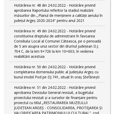
Hotărârea nr. 48 din 24.02.2022 - Hotărâre privind
aprobarea Raportului referitor la stadiul realizării
măsurilor din ,,Planul de menținere a calității aerului în
județul Argeș 2020-2024" pentru anul 2021
Hotărârea nr. 49 din 24.02.2022 - Hotărâre privind
constituirea dreptului de administrare în favoarea
Consiliului Local al Comunei Căteasca, pe o perioadă
de 5 ani asupra unui sector din drumul județean D.J.
704 C, de la km 9+726 la km 10+603, în vederea
reabilitării acestuia
Hotărârea nr. 50 din 24.02.2022 - Hotărâre privind
completarea domeniului public al Judeţului Argeş cu
bunul imobil Pod pe DJ 741, situat în oraș Ștefănești
Hotărârea nr. 51 din 24.02.2022 - Hotărâre privind
aprobarea Devizului General revizuit, a bugetului
proiectului revizuit și a surselor de finanțare pentru
proiectul cu titlul „RESTAURAREA MUZEULUI
JUDEȚEAN ARGEȘ - CONSOLIDAREA, PROTEJAREA ȘI
VALORIFICAREA PATRIMONIULUI CULTURAL", cod