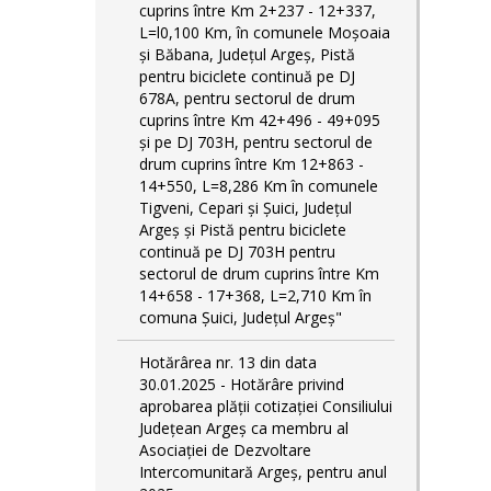
cuprins între Km 2+237 - 12+337,
L=l0,100 Km, în comunele Moşoaia
şi Băbana, Judeţul Argeş, Pistă
pentru biciclete continuă pe DJ
678A, pentru sectorul de drum
cuprins între Km 42+496 - 49+095
și pe DJ 703H, pentru sectorul de
drum cuprins între Km 12+863 -
14+550, L=8,286 Km în comunele
Tigveni, Cepari și Șuici, Judeţul
Argeş și Pistă pentru biciclete
continuă pe DJ 703H pentru
sectorul de drum cuprins între Km
14+658 - 17+368, L=2,710 Km în
comuna Șuici, Județul Argeş"
Hotărârea nr. 13 din data
30.01.2025 - Hotărâre privind
aprobarea plății cotizației Consiliului
Județean Argeș ca membru al
Asociației de Dezvoltare
Intercomunitară Argeș, pentru anul