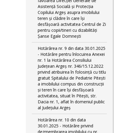
favoarea Direcției Generale de
Asistență Socială și Protecția
Copilului Argeș asupra imobilului
teren și clădire în care își
desfășoară activitatea Centrul de Zi
pentru copii/tineri cu dizabilități
Șanse Egale Domnești
Hotărârea nr. 9 din data 30.01.2025
- Hotărâre pentru înlocuirea Anexei
nr. 1 la Hotărârea Consiliului
Județean Argeș nr. 346/15.12.2022
privind atribuirea în folosință cu titlu
gratuit Spitalului de Pediatrie Pitești
a imobilului compus din construcții
și teren în care își desfășoară
activitatea, situat în Pitești, str.
Dacia nr. 1, aflat în domeniul public
al Județului Argeș
Hotărârea nr. 10 din data
30.01.2025 - Hotărâre privind
dezmembrarea imobilului cu nr.