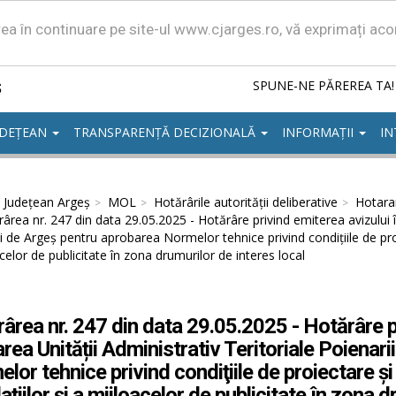
area în continuare pe site-ul www.cjarges.ro, vă exprimați ac
ș
SPUNE-NE PĂREREA TA!
UDEȚEAN
TRANSPARENȚĂ DECIZIONALĂ
INFORMAȚII
IN
l Județean Argeș
MOL
Hotărârile autorităţii deliberative
Hotarar
ârea nr. 247 din data 29.05.2025 - Hotărâre privind emiterea avizului î
i de Argeș pentru aprobarea Normelor tehnice privind condiţiile de proie
celor de publicitate în zona drumurilor de interes local
ârea nr. 247 din data 29.05.2025 - Hotărâre pr
rea Unității Administrativ Teritoriale Poienar
lor tehnice privind condiţiile de proiectare şi
laţiilor şi a mijloacelor de publicitate în zona 