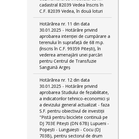
cadastral 82039 Vedea înscris în
C.F. 82039 Vedea, în două loturi
Hotărârea nr. 11 din data
30.01.2025 - Hotărâre privind
aprobarea intenției de cumpărare a
terenului în suprafață de 68 m.p.
(înscris în C.F. 99359 Pitești), în
vederea amenajării unei parcări
pentru Centrul de Transfuzie
Sanguină Argeș
Hotărârea nr. 12 din data
30.01.2025 - Hotărâre privind
aprobarea Studiului de fezabilitate,
a indicatorilor tehnico-economici și
a devizului general actualizat - faza
S.F. pentru obiectivul de investiţii
"Pistă pentru biciclete continuă pe
DJ 703E Piteşti (DN 67B) Lupueni -
Popeşti - Lunguieşti - Cocu (DJ
703B), pentru sectorul de drum