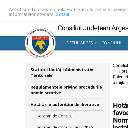
Acest site folosește cookie-uri. Prin utilizarea și navig
informațiilor stocate.
Detalii
Consiliul Județean Arge
JUDEȚUL ARGEȘ
CONSILIUL J
Consiliu
Statutul Unităţii Administrativ-
Hotăr
Teritoriale
Poienari
a mijloa
Regulamentele privind procedurile
administrative
Hotăr
Hotărârile autorităţii deliberative
favoa
Hotarari de Consiliu
Norme
insta
Hotarari de Consiliu, anul 2026