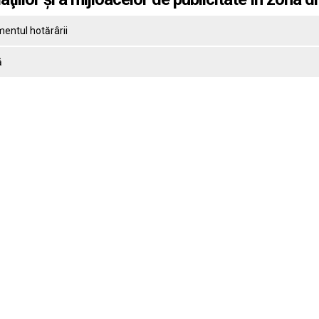
entul hotărârii
ă