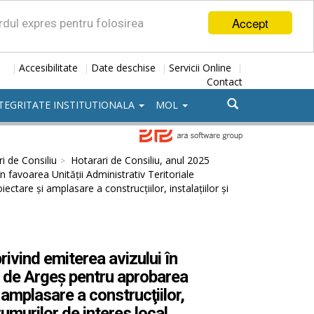
Accept
ordul expres pentru folosirea
Accesibilitate
Date deschise
Servicii Online
|
|
|
|
Contact
TEGRITATE INSTITUTIONALA
MOL
i de Consiliu
Hotarari de Consiliu, anul 2025
n favoarea Unității Administrativ Teritoriale
ctare şi amplasare a construcţiilor, instalaţiilor şi
ivind emiterea avizului în
ii de Argeș pentru aprobarea
 amplasare a construcţiilor,
drumurilor de interes local