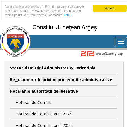
Acest site folosește cookie-uri. Prin utilizarea și navigarea în
Accept
continuare pe site-ul www.cjarges.ro, vă exprimați acordul
expres pentru folosirea informațiilor stocate.
Detalii
Consiliul Județean Argeș
Tog
nav
Statutul Unităţii Administrativ-Teritoriale
Regulamentele privind procedurile administrative
Hotărârile autorităţii deliberative
Hotarari de Consiliu
Hotarari de Consiliu, anul 2026
Hotarari de Consiliu, anul 2025