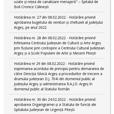
uzate și rețea de canalizare menajeră" – Spitalul de
Boli Cronice Călinești
Hotărârea nr. 27 din 08.02.2022 - Hotărâre privind
aprobarea bugetului de venituri și cheltuieli al județului
Argeș, pe anul 2022
Hotărârea nr. 28 din 08.02.2022 - Hotărâre privind
înființarea Centrului Județean de Cultură şi Arte Argeș
prin fuziune prin contopire a Centrului Cultural Judeţean
Argeş și a Școlii Populare de Arte și Meserii Pitești
Hotărârea nr 29 din 08.02.2022 - Hotărâre privind
exprimarea acordului de principiu pentru demararea de
către Direcţia Silvică Argeş a procedurilor de trecere a
drumului judeţean D.J. 704I din domeniul public al
Judeţului Argeş şi administrarea R.A.J.D. Argeş în
domeniul public al Statului Român
Hotărârea nr. 30 din 24.02.2022 - Hotărâre privind
aprobarea Organigramei și a Statului de funcții ale
Spitalului Județean de Urgență Pitești