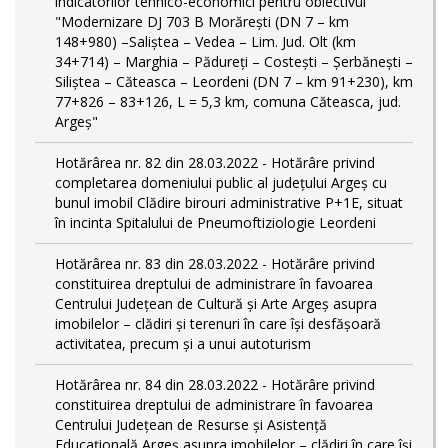
indicatorilor tehnico-economici pentru obiectivul
"Modernizare DJ 703 B Morărești (DN 7 – km
148+980) –Saliștea – Vedea – Lim. Jud. Olt (km
34+714) – Marghia – Pădureți – Costești – Șerbănești –
Siliștea – Căteasca – Leordeni (DN 7 – km 91+230), km
77+826 – 83+126, L = 5,3 km, comuna Căteasca, jud.
Argeș"
Hotărârea nr. 82 din 28.03.2022 - Hotărâre privind
completarea domeniului public al judeţului Argeş cu
bunul imobil Clădire birouri administrative P+1E, situat
în incinta Spitalului de Pneumoftiziologie Leordeni
Hotărârea nr. 83 din 28.03.2022 - Hotărâre privind
constituirea dreptului de administrare în favoarea
Centrului Județean de Cultură și Arte Argeș asupra
imobilelor – clădiri și terenuri în care își desfășoară
activitatea, precum și a unui autoturism
Hotărârea nr. 84 din 28.03.2022 - Hotărâre privind
constituirea dreptului de administrare în favoarea
Centrului Județean de Resurse și Asistență
Educațională Argeș asupra imobilelor – clădiri în care își