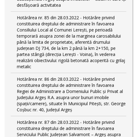
desfășoară activitatea
Hotărârea nr. 85 din 28.03.2022 - Hotărâre privind
constituirea dreptului de administrare în favoarea
Consiliului Local al Comunei Lerești, pe perioadă
temporară asupra zonei de la marginea carosabilului
până la limita de proprietate, aferentă drumului
județean DJ 734, de la km 2 până la km 2+150, pe
partea stângă (direcția Lerești - Voina), în vederea
realizării obiectivului: rigolă betonată acoperită cu grilaj
metalic
Hotărârea nr. 86 din 28.03.2022 - Hotărâre privind
constituirea dreptului de administrare în favoarea
Regiei de Administrare a Domeniului Public și Privat al
Județului Argeș R.A. asupra unor bunuri imobile
(spații/camere), situate în Municipiul Pitești, str. George
Coșbuc nr. 40, Județul Argeș
Hotărârea nr. 87 din 28.03.2022 - Hotărâre privind
constituirea dreptului de administrare în favoarea
Serviciului Public Județean Salvamont – Argeș asupra