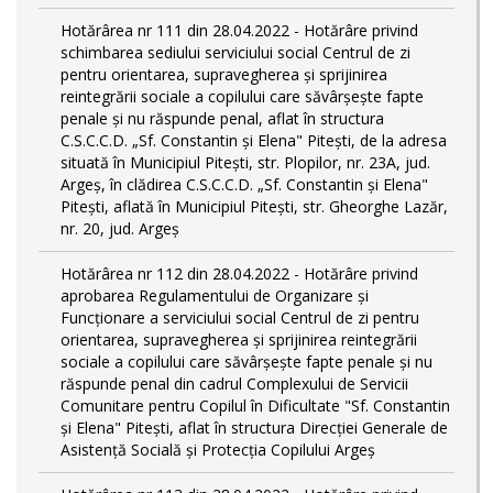
Hotărârea nr 111 din 28.04.2022 - Hotărâre privind
schimbarea sediului serviciului social Centrul de zi
pentru orientarea, supravegherea şi sprijinirea
reintegrării sociale a copilului care săvârşeşte fapte
penale şi nu răspunde penal, aflat în structura
C.S.C.C.D. „Sf. Constantin și Elena" Pitești, de la adresa
situată în Municipiul Pitești, str. Plopilor, nr. 23A, jud.
Argeș, în clădirea C.S.C.C.D. „Sf. Constantin și Elena"
Pitești, aflată în Municipiul Pitești, str. Gheorghe Lazăr,
nr. 20, jud. Argeș
Hotărârea nr 112 din 28.04.2022 - Hotărâre privind
aprobarea Regulamentului de Organizare și
Funcționare a serviciului social Centrul de zi pentru
orientarea, supravegherea şi sprijinirea reintegrării
sociale a copilului care săvârşeşte fapte penale şi nu
răspunde penal din cadrul Complexului de Servicii
Comunitare pentru Copilul în Dificultate "Sf. Constantin
și Elena" Pitești, aflat în structura Direcției Generale de
Asistență Socială și Protecția Copilului Argeș