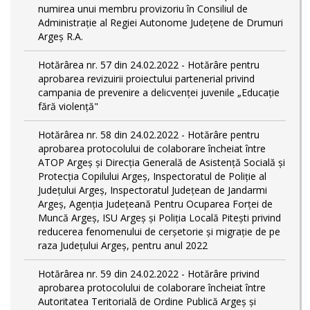
numirea unui membru provizoriu în Consiliul de
Administrație al Regiei Autonome Județene de Drumuri
Argeș R.A.
Hotărârea nr. 57 din 24.02.2022 - Hotărâre pentru
aprobarea revizuirii proiectului partenerial privind
campania de prevenire a delicvenței juvenile „Educație
fără violență"
Hotărârea nr. 58 din 24.02.2022 - Hotărâre pentru
aprobarea protocolului de colaborare încheiat între
ATOP Argeş şi Direcţia Generală de Asistenţă Socială şi
Protecţia Copilului Argeş, Inspectoratul de Poliţie al
Judeţului Argeş, Inspectoratul Judeţean de Jandarmi
Argeş, Agenţia Judeţeană Pentru Ocuparea Forţei de
Muncă Argeş, ISU Argeş şi Poliţia Locală Piteşti privind
reducerea fenomenului de cerşetorie şi migraţie de pe
raza Judeţului Argeş, pentru anul 2022
Hotărârea nr. 59 din 24.02.2022 - Hotărâre privind
aprobarea protocolului de colaborare încheiat între
Autoritatea Teritorială de Ordine Publică Argeş şi