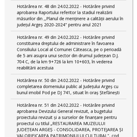
Hotărârea nr. 48 din 24.02.2022 - Hotărâre privind
aprobarea Raportului referitor la stadiul realizării
măsurilor din ,,Planul de menținere a calității aerului în
județul Argeș 2020-2024" pentru anul 2021
Hotărârea nr. 49 din 24.02.2022 - Hotărâre privind
constituirea dreptului de administrare în favoarea
Consiliului Local al Comunei Căteasca, pe o perioadă
de 5 ani asupra unui sector din drumul județean D.J.
704 C, de la km 9+726 la km 10+603, în vederea
reabilitării acestuia
Hotărârea nr. 50 din 24.02.2022 - Hotărâre privind
completarea domeniului public al Judeţului Argeş cu
bunul imobil Pod pe DJ 741, situat în oraș Ștefănești
Hotărârea nr. 51 din 24.02.2022 - Hotărâre privind
aprobarea Devizului General revizuit, a bugetului
proiectului revizuit și a surselor de finanțare pentru
proiectul cu titlul „RESTAURAREA MUZEULUI
JUDEȚEAN ARGEȘ - CONSOLIDAREA, PROTEJAREA ȘI
VALORIFICAREA PATRIMONIULUI CULTURAL", cod