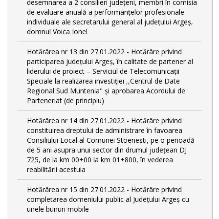
desemnarea a 2 consilieri județeni, membri în comisia
de evaluare anuală a performanțelor profesionale
individuale ale secretarului general al județului Argeș,
domnul Voica Ionel
Hotărârea nr 13 din 27.01.2022 - Hotărâre privind
participarea județului Argeș, în calitate de partener al
liderului de proiect – Serviciul de Telecomunicații
Speciale la realizarea investiției ,,Centrul de Date
Regional Sud Muntenia" și aprobarea Acordului de
Parteneriat (de principiu)
Hotărârea nr 14 din 27.01.2022 - Hotărâre privind
constituirea dreptului de administrare în favoarea
Consiliului Local al Comunei Stoenești, pe o perioadă
de 5 ani asupra unui sector din drumul județean DJ
725, de la km 00+00 la km 01+800, în vederea
reabilitării acestuia
Hotărârea nr 15 din 27.01.2022 - Hotărâre privind
completarea domeniului public al Judeţului Argeş cu
unele bunuri mobile