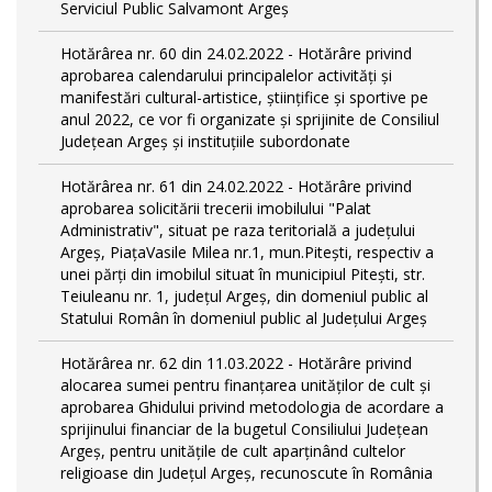
Serviciul Public Salvamont Argeș
Hotărârea nr. 60 din 24.02.2022 - Hotărâre privind
aprobarea calendarului principalelor activități și
manifestări cultural-artistice, științifice și sportive pe
anul 2022, ce vor fi organizate și sprijinite de Consiliul
Județean Argeș și instituțiile subordonate
Hotărârea nr. 61 din 24.02.2022 - Hotărâre privind
aprobarea solicitării trecerii imobilului "Palat
Administrativ", situat pe raza teritorială a județului
Argeș, PiațaVasile Milea nr.1, mun.Pitești, respectiv a
unei părți din imobilul situat în municipiul Piteşti, str.
Teiuleanu nr. 1, judeţul Argeş, din domeniul public al
Statului Român în domeniul public al Județului Argeș
Hotărârea nr. 62 din 11.03.2022 - Hotărâre privind
alocarea sumei pentru finanțarea unităților de cult și
aprobarea Ghidului privind metodologia de acordare a
sprijinului financiar de la bugetul Consiliului Judeţean
Argeş, pentru unităţile de cult aparţinând cultelor
religioase din Judeţul Argeş, recunoscute în România