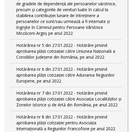
de gradele de dependențǎ ale persoanelor vȃrstnice,
precum și categoriile de venituri luate ȋn calcul la
stabilirea contribuției lunare de ȋntreținere a
persoanelor ce sunt/sau urmeazǎ a fi internate și
ȋngrijite ȋn Căminul pentru Persoane Vârstnice
Mozăceni-Argeș pe anul 2022
Hotărârea nr 5 din 27.01.2022 - Hotărâre privind
aprobarea plății cotizației către Uniunea Națională a
Consiliilor Județene din România, pe anul 2022
Hotărârea nr 6 din 27.01.2022 - Hotărâre privind
aprobarea plății cotizației către Adunarea Regiunilor
Europene, pe anul 2022
Hotărârea nr 7 din 27.01.2022 - Hotărâre privind
aprobarea plății cotizației către Asociația Localităților și
Zonelor Istorice și de Artă din România, pe anul 2022
Hotărârea nr 8 din 27.01.2022 - Hotărâre privind
aprobarea plății cotizației pentru Asociația
Internațională a Regiunilor Francofone pe anul 2022