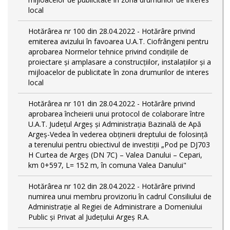
local
Hotărârea nr 100 din 28.04.2022 - Hotărâre privind
emiterea avizului în favoarea U.A.T. Ciofrângeni pentru
aprobarea Normelor tehnice privind condiţiile de
proiectare şi amplasare a construcţiilor, instalaţiilor şi a
mijloacelor de publicitate în zona drumurilor de interes
local
Hotărârea nr 101 din 28.04.2022 - Hotărâre privind
aprobarea încheierii unui protocol de colaborare între
U.A.T. Județul Argeș și Administrația Bazinală de Apă
Argeș-Vedea în vederea obținerii dreptului de folosință
a terenului pentru obiectivul de investiții „Pod pe DJ703
H Curtea de Argeş (DN 7C) – Valea Danului – Cepari,
km 0+597, L= 152 m, în comuna Valea Danului"
Hotărârea nr 102 din 28.04.2022 - Hotărâre privind
numirea unui membru provizoriu în cadrul Consiliului de
Administrație al Regiei de Administrare a Domeniului
Public și Privat al Județului Argeș R.A.