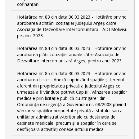
cofinanțării
Hotărârea nr. 83 din data 30.03.2023 - Hotărâre privind
aprobarea achitării cotizației Județului Argeș către
Asociația de Dezvoltare Intercomunitară - ADI Molivișu
pe anul 2023
Hotărârea nr. 84 din data 30.03.2023 - Hotărâre privind
aprobarea plății cotizației anuale către Asociația de
Dezvoltare Intercomunitară Argeș, pentru anul 2023
Hotărârea nr. 85 din data 30.03.2023 - Hotărâre privind
aprobarea Listei - Anexă cuprinzând spaţiile şi terenul
aferent din proprietatea privată a Judeţului Argeş ce
urmează a fi vândute potrivit Cap.III „Vânzarea spaţiilor
medicale prin licitaţie publică cu strigare" din
Ordonanța de urgență a Guvernului nr. 68/2008 privind
vânzarea spațiilor proprietate privată a statului sau a
unităților administrativ-teritoriale cu destinația de
cabinete medicale, precum și a spațiilor în care se
desfășoară activități conexe actului medical