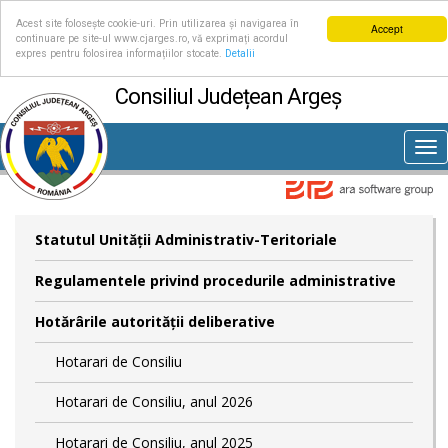
Acest site folosește cookie-uri. Prin utilizarea și navigarea în
Accept
continuare pe site-ul www.cjarges.ro, vă exprimați acordul
expres pentru folosirea informațiilor stocate.
Detalii
Consiliul Județean Argeș
Tog
nav
Statutul Unităţii Administrativ-Teritoriale
Regulamentele privind procedurile administrative
Hotărârile autorităţii deliberative
Hotarari de Consiliu
Hotarari de Consiliu, anul 2026
Hotarari de Consiliu, anul 2025