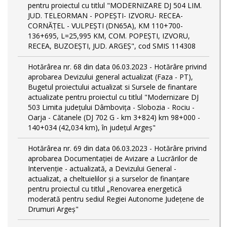
pentru proiectul cu titlul "MODERNIZARE DJ 504 LIM.
JUD. TELEORMAN - POPEŞTI- IZVORU- RECEA-
CORNĂŢEL - VULPEŞTI (DN65A), KM 110+700-
136+695, L=25,995 KM, COM. POPEŞTI, IZVORU,
RECEA, BUZOEŞTI, JUD. ARGEŞ", cod SMIS 114308
Hotărârea nr. 68 din data 06.03.2023 - Hotărâre privind
aprobarea Devizului general actualizat (Faza - PT),
Bugetul proiectului actualizat si Sursele de finantare
actualizate pentru proiectul cu titlul "Modernizare DJ
503 Limita județului Dâmbovița - Slobozia - Rociu -
Oarja - Cătanele (DJ 702 G - km 3+824) km 98+000 -
140+034 (42,034 km), în județul Argeș"
Hotărârea nr. 69 din data 06.03.2023 - Hotărâre privind
aprobarea Documentației de Avizare a Lucrărilor de
Intervenție - actualizată, a Devizului General -
actualizat, a cheltuielilor și a surselor de finanțare
pentru proiectul cu titlul „Renovarea energetică
moderată pentru sediul Regiei Autonome Județene de
Drumuri Argeș"