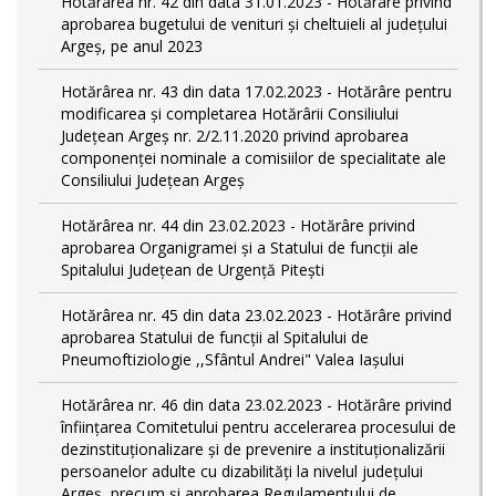
Hotărârea nr. 42 din data 31.01.2023 - Hotărâre privind
aprobarea bugetului de venituri şi cheltuieli al judeţului
Argeş, pe anul 2023
Hotărârea nr. 43 din data 17.02.2023 - Hotărâre pentru
modificarea și completarea Hotărârii Consiliului
Județean Argeș nr. 2/2.11.2020 privind aprobarea
componenței nominale a comisiilor de specialitate ale
Consiliului Județean Argeș
Hotărârea nr. 44 din 23.02.2023 - Hotărâre privind
aprobarea Organigramei și a Statului de funcții ale
Spitalului Județean de Urgență Pitești
Hotărârea nr. 45 din data 23.02.2023 - Hotărâre privind
aprobarea Statului de funcții al Spitalului de
Pneumoftiziologie ,,Sfântul Andrei" Valea Iașului
Hotărârea nr. 46 din data 23.02.2023 - Hotărâre privind
înființarea Comitetului pentru accelerarea procesului de
dezinstituționalizare şi de prevenire a instituționalizării
persoanelor adulte cu dizabilități la nivelul județului
Argeș, precum și aprobarea Regulamentului de