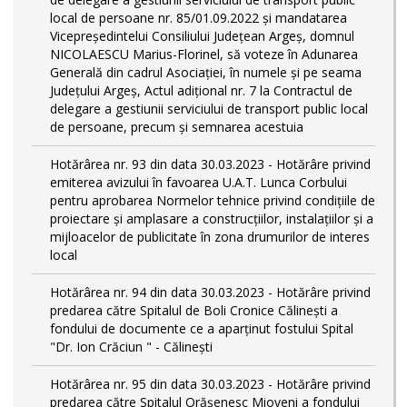
local de persoane nr. 85/01.09.2022 și mandatarea
Vicepreședintelui Consiliului Județean Argeș, domnul
NICOLAESCU Marius-Florinel, să voteze în Adunarea
Generală din cadrul Asociației, în numele și pe seama
Județului Argeș, Actul adițional nr. 7 la Contractul de
delegare a gestiunii serviciului de transport public local
de persoane, precum și semnarea acestuia
Hotărârea nr. 93 din data 30.03.2023 - Hotărâre privind
emiterea avizului în favoarea U.A.T. Lunca Corbului
pentru aprobarea Normelor tehnice privind condiţiile de
proiectare şi amplasare a construcţiilor, instalaţiilor şi a
mijloacelor de publicitate în zona drumurilor de interes
local
Hotărârea nr. 94 din data 30.03.2023 - Hotărâre privind
predarea către Spitalul de Boli Cronice Călinești a
fondului de documente ce a aparținut fostului Spital
"Dr. Ion Crăciun " - Călinești
Hotărârea nr. 95 din data 30.03.2023 - Hotărâre privind
predarea către Spitalul Orășenesc Mioveni a fondului