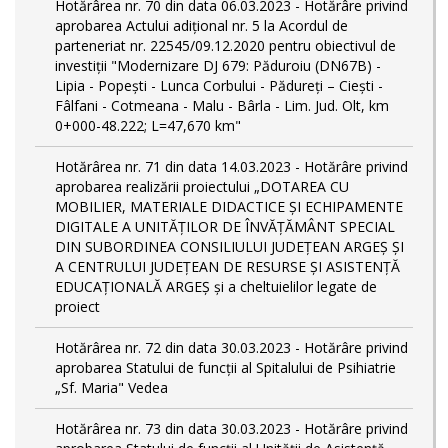
Hotărârea nr. 70 din data 06.03.2023 - Hotărâre privind
aprobarea Actului adițional nr. 5 la Acordul de
parteneriat nr. 22545/09.12.2020 pentru obiectivul de
investiții "Modernizare DJ 679: Păduroiu (DN67B) -
Lipia - Popești - Lunca Corbului - Pădureți – Ciești -
Fâlfani - Cotmeana - Malu - Bârla - Lim. Jud. Olt, km
0+000-48.222; L=47,670 km"
Hotărârea nr. 71 din data 14.03.2023 - Hotărâre privind
aprobarea realizării proiectului „DOTAREA CU
MOBILIER, MATERIALE DIDACTICE ȘI ECHIPAMENTE
DIGITALE A UNITĂȚILOR DE ÎNVĂȚĂMÂNT SPECIAL
DIN SUBORDINEA CONSILIULUI JUDEȚEAN ARGEȘ ȘI
A CENTRULUI JUDEȚEAN DE RESURSE ȘI ASISTENȚĂ
EDUCAȚIONALĂ ARGEȘ și a cheltuielilor legate de
proiect
Hotărârea nr. 72 din data 30.03.2023 - Hotărâre privind
aprobarea Statului de funcţii al Spitalului de Psihiatrie
„Sf. Maria" Vedea
Hotărârea nr. 73 din data 30.03.2023 - Hotărâre privind