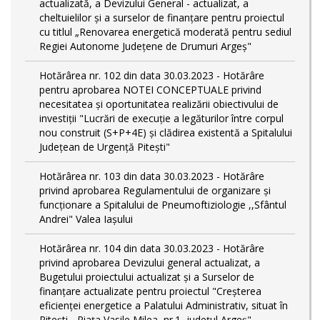
actualizată, a Devizului General - actualizat, a
cheltuielilor și a surselor de finanțare pentru proiectul
cu titlul „Renovarea energetică moderată pentru sediul
Regiei Autonome Județene de Drumuri Argeș"
Hotărârea nr. 102 din data 30.03.2023 - Hotărâre
pentru aprobarea NOTEI CONCEPTUALE privind
necesitatea și oportunitatea realizării obiectivului de
investiții "Lucrări de execuție a legăturilor între corpul
nou construit (S+P+4E) și clădirea existentă a Spitalului
Județean de Urgență Pitești"
Hotărârea nr. 103 din data 30.03.2023 - Hotărâre
privind aprobarea Regulamentului de organizare și
funcționare a Spitalului de Pneumoftiziologie ,,Sfântul
Andrei" Valea Iașului
Hotărârea nr. 104 din data 30.03.2023 - Hotărâre
privind aprobarea Devizului general actualizat, a
Bugetului proiectului actualizat și a Surselor de
finanțare actualizate pentru proiectul "Creşterea
eficienţei energetice a Palatului Administrativ, situat în
Piteşti - Piaţa Vasile Milea, nr.1, judeţul Argeş"