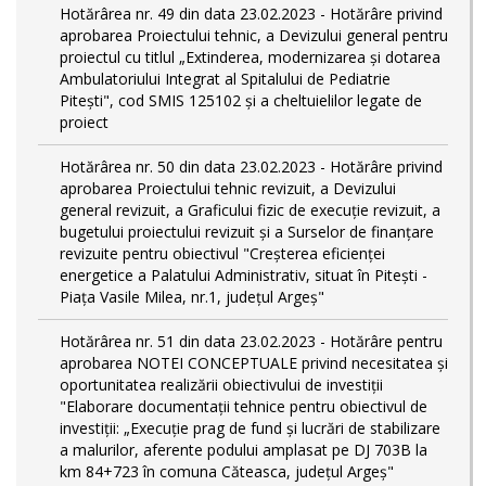
Hotărârea nr. 49 din data 23.02.2023 - Hotărâre privind
aprobarea Proiectului tehnic, a Devizului general pentru
proiectul cu titlul „Extinderea, modernizarea și dotarea
Ambulatoriului Integrat al Spitalului de Pediatrie
Pitești", cod SMIS 125102 și a cheltuielilor legate de
proiect
Hotărârea nr. 50 din data 23.02.2023 - Hotărâre privind
aprobarea Proiectului tehnic revizuit, a Devizului
general revizuit, a Graficului fizic de execuţie revizuit, a
bugetului proiectului revizuit și a Surselor de finanțare
revizuite pentru obiectivul "Creşterea eficienţei
energetice a Palatului Administrativ, situat în Piteşti -
Piaţa Vasile Milea, nr.1, judeţul Argeş"
Hotărârea nr. 51 din data 23.02.2023 - Hotărâre pentru
aprobarea NOTEI CONCEPTUALE privind necesitatea și
oportunitatea realizării obiectivului de investiții
"Elaborare documentații tehnice pentru obiectivul de
investiţii: „Execuție prag de fund și lucrări de stabilizare
a malurilor, aferente podului amplasat pe DJ 703B la
km 84+723 în comuna Căteasca, județul Argeș"