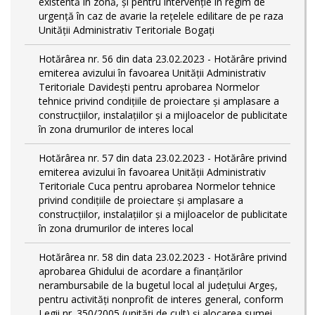
existentă în zonă, și pentru intervenție în regim de
urgență în caz de avarie la rețelele edilitare de pe raza
Unității Administrativ Teritoriale Bogați
Hotărârea nr. 56 din data 23.02.2023 - Hotărâre privind
emiterea avizului în favoarea Unității Administrativ
Teritoriale Davidești pentru aprobarea Normelor
tehnice privind condiţiile de proiectare şi amplasare a
construcţiilor, instalaţiilor şi a mijloacelor de publicitate
în zona drumurilor de interes local
Hotărârea nr. 57 din data 23.02.2023 - Hotărâre privind
emiterea avizului în favoarea Unității Administrativ
Teritoriale Cuca pentru aprobarea Normelor tehnice
privind condiţiile de proiectare şi amplasare a
construcţiilor, instalaţiilor şi a mijloacelor de publicitate
în zona drumurilor de interes local
Hotărârea nr. 58 din data 23.02.2023 - Hotărâre privind
aprobarea Ghidului de acordare a finanţărilor
nerambursabile de la bugetul local al județului Argeș,
pentru activităţi nonprofit de interes general, conform
Legii nr. 350/2005 (unități de cult) și alocarea sumei