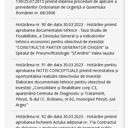
139/25.07.2013 privind inițierea procedurii de aplicare a
prevederilor Ordonanței de Urgență a Guvernului
României nr. 68/2008
Hotărârea nr. 90 din data 30.03.2023 - Hotărâre privind
aprobarea documentației tehnice - faza Studiu de
Fezabilitate, a Devizului General și a indicatorilor
tehnico-economici pentru obiectivul de investiții:
"CONSTRUCȚIE PARTER GENERATOR OXIGEN" la
Spitalul de Pneumoftiziologie "Sf.Andrei" Valea Iașului
Hotărârea nr. 91 din data 30.03.2023 - Hotărâre pentru
aprobarea NOTEI CONCEPTUALE privind necesitatea și
oportunitatea realizării obiectivului de investiții
Elaborare documentații tehnice pentru obiectivul de
investiţii: „Consolidare și Reabilitare corp C3,
aparținând Centrului de Diagnostic și Tratament,
Pitești, B-dul I.C. Brătianu, nr.62, municipiul Pitești, jud.
Argeș"
Hotărârea nr. 92 din data 30.03.2023 - Hotărâre privind
aprobarea încheierii Actului adițional nr. 7 la Contractul
de delegare a gestiunii serviciului de transport public