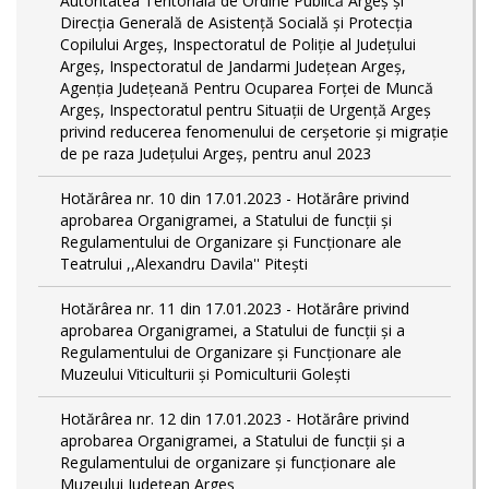
Autoritatea Teritorială de Ordine Publică Argeş şi
Direcţia Generală de Asistenţă Socială şi Protecţia
Copilului Argeş, Inspectoratul de Poliţie al Judeţului
Argeş, Inspectoratul de Jandarmi Judeţean Argeş,
Agenţia Judeţeană Pentru Ocuparea Forţei de Muncă
Argeş, Inspectoratul pentru Situații de Urgență Argeş
privind reducerea fenomenului de cerşetorie şi migraţie
de pe raza Judeţului Argeş, pentru anul 2023
Hotărârea nr. 10 din 17.01.2023 - Hotărâre privind
aprobarea Organigramei, a Statului de funcţii și
Regulamentului de Organizare și Funcționare ale
Teatrului ,,Alexandru Davila'' Pitești
Hotărârea nr. 11 din 17.01.2023 - Hotărâre privind
aprobarea Organigramei, a Statului de funcții și a
Regulamentului de Organizare și Funcționare ale
Muzeului Viticulturii și Pomiculturii Golești
Hotărârea nr. 12 din 17.01.2023 - Hotărâre privind
aprobarea Organigramei, a Statului de funcții și a
Regulamentului de organizare și funcționare ale
Muzeului Județean Argeș