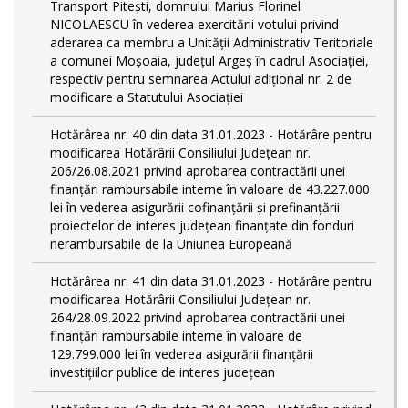
Transport Piteşti, domnului Marius Florinel
NICOLAESCU în vederea exercitării votului privind
aderarea ca membru a Unităţii Administrativ Teritoriale
a comunei Moşoaia, judeţul Argeş în cadrul Asociaţiei,
respectiv pentru semnarea Actului adiţional nr. 2 de
modificare a Statutului Asociaţiei
Hotărârea nr. 40 din data 31.01.2023 - Hotărâre pentru
modificarea Hotărârii Consiliului Judeţean nr.
206/26.08.2021 privind aprobarea contractării unei
finanţări rambursabile interne în valoare de 43.227.000
lei în vederea asigurării cofinanţării şi prefinanţării
proiectelor de interes judeţean finanţate din fonduri
nerambursabile de la Uniunea Europeană
Hotărârea nr. 41 din data 31.01.2023 - Hotărâre pentru
modificarea Hotărârii Consiliului Judeţean nr.
264/28.09.2022 privind aprobarea contractării unei
finanţări rambursabile interne în valoare de
129.799.000 lei în vederea asigurării finanţării
investiţiilor publice de interes judeţean