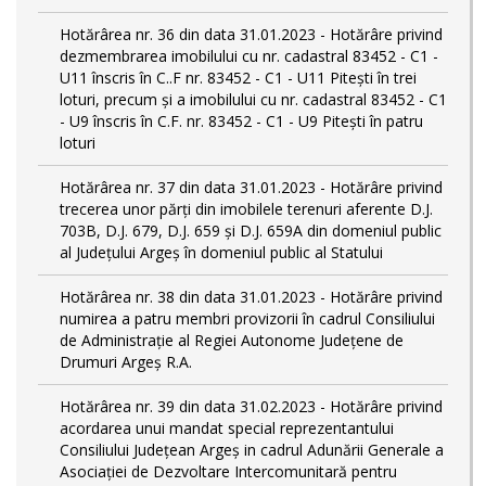
Hotărârea nr. 36 din data 31.01.2023 - Hotărâre privind
dezmembrarea imobilului cu nr. cadastral 83452 - C1 -
U11 înscris în C..F nr. 83452 - C1 - U11 Piteşti în trei
loturi, precum şi a imobilului cu nr. cadastral 83452 - C1
- U9 înscris în C.F. nr. 83452 - C1 - U9 Piteşti în patru
loturi
Hotărârea nr. 37 din data 31.01.2023 - Hotărâre privind
trecerea unor părţi din imobilele terenuri aferente D.J.
703B, D.J. 679, D.J. 659 şi D.J. 659A din domeniul public
al Judeţului Argeş în domeniul public al Statului
Hotărârea nr. 38 din data 31.01.2023 - Hotărâre privind
numirea a patru membri provizorii în cadrul Consiliului
de Administraţie al Regiei Autonome Judeţene de
Drumuri Argeş R.A.
Hotărârea nr. 39 din data 31.02.2023 - Hotărâre privind
acordarea unui mandat special reprezentantului
Consiliului Judeţean Argeş in cadrul Adunării Generale a
Asociaţiei de Dezvoltare Intercomunitară pentru