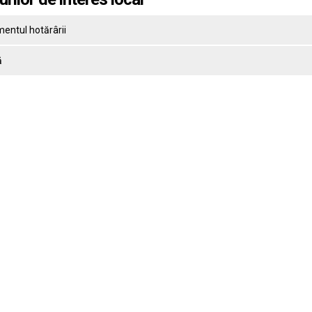
entul hotărârii
ă