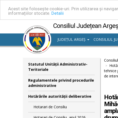
Acest site folosește cookie-uri. Prin utilizarea și navig
informațiilor stocate.
Detalii
Consiliul Județean Arge
JUDEȚUL ARGEȘ
CONSILIUL J
Consiliu
Statutul Unităţii Administrativ-
Hotăr
Teritoriale
tehnice 
de inter
Regulamentele privind procedurile
administrative
Hotăr
Hotărârile autorităţii deliberative
Mihăe
Hotarari de Consiliu
ampla
drumu
Hotarari de Consiliu, anul 2026