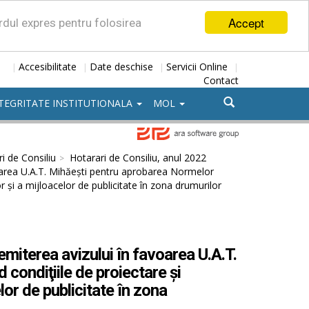
Accept
ordul expres pentru folosirea
Accesibilitate
Date deschise
Servicii Online
|
|
|
|
Contact
TEGRITATE INSTITUTIONALA
MOL
i de Consiliu
Hotarari de Consiliu, anul 2022
voarea U.A.T. Mihăești pentru aprobarea Normelor
lor şi a mijloacelor de publicitate în zona drumurilor
miterea avizului în favoarea U.A.T.
condiţiile de proiectare şi
elor de publicitate în zona