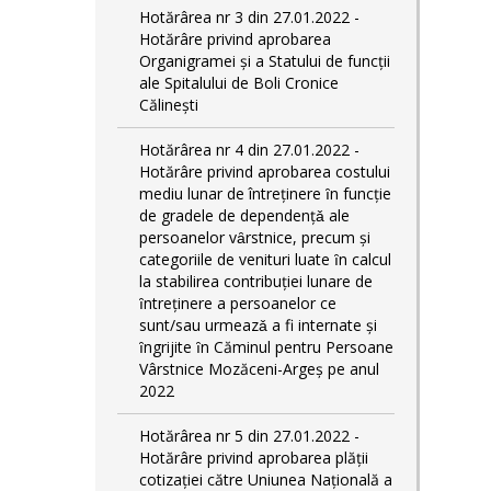
Hotărârea nr 3 din 27.01.2022 -
Hotărâre privind aprobarea
Organigramei și a Statului de funcții
ale Spitalului de Boli Cronice
Călinești
Hotărârea nr 4 din 27.01.2022 -
Hotărâre privind aprobarea costului
mediu lunar de întreţinere ȋn funcție
de gradele de dependențǎ ale
persoanelor vȃrstnice, precum și
categoriile de venituri luate ȋn calcul
la stabilirea contribuției lunare de
ȋntreținere a persoanelor ce
sunt/sau urmeazǎ a fi internate și
ȋngrijite ȋn Căminul pentru Persoane
Vârstnice Mozăceni-Argeș pe anul
2022
Hotărârea nr 5 din 27.01.2022 -
Hotărâre privind aprobarea plății
cotizației către Uniunea Națională a