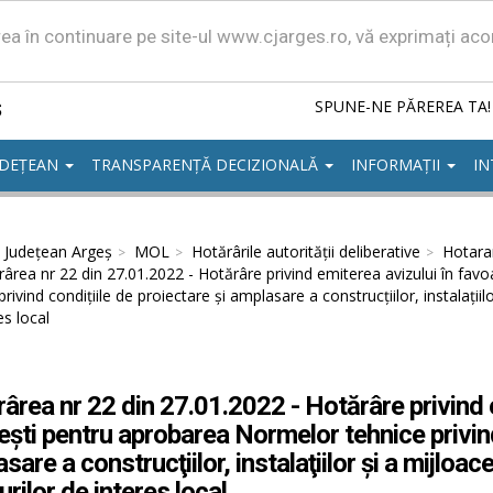
area în continuare pe site-ul www.cjarges.ro, vă exprimați ac
ș
SPUNE-NE PĂREREA TA!
UDEȚEAN
TRANSPARENȚĂ DECIZIONALĂ
INFORMAȚII
IN
l Județean Argeș
MOL
Hotărârile autorităţii deliberative
Hotarar
ârea nr 22 din 27.01.2022 - Hotărâre privind emiterea avizului în fa
privind condiţiile de proiectare şi amplasare a construcţiilor, instalaţii
es local
ârea nr 22 din 27.01.2022 - Hotărâre privind e
ști pentru aprobarea Normelor tehnice privind 
sare a construcţiilor, instalaţiilor şi a mijloac
rilor de interes local