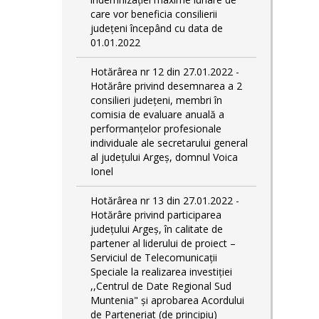
care vor beneficia consilierii
județeni începând cu data de
01.01.2022
Hotărârea nr 12 din 27.01.2022 -
Hotărâre privind desemnarea a 2
consilieri județeni, membri în
comisia de evaluare anuală a
performanțelor profesionale
individuale ale secretarului general
al județului Argeș, domnul Voica
Ionel
Hotărârea nr 13 din 27.01.2022 -
Hotărâre privind participarea
județului Argeș, în calitate de
partener al liderului de proiect –
Serviciul de Telecomunicații
Speciale la realizarea investiției
,,Centrul de Date Regional Sud
Muntenia" și aprobarea Acordului
de Parteneriat (de principiu)