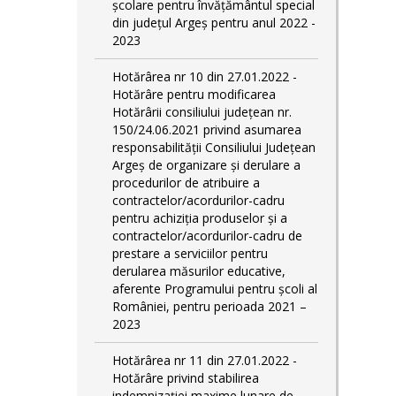
școlare pentru învățământul special
din județul Argeș pentru anul 2022 -
2023
Hotărârea nr 10 din 27.01.2022 -
Hotărâre pentru modificarea
Hotărârii consiliului județean nr.
150/24.06.2021 privind asumarea
responsabilității Consiliului Județean
Argeș de organizare şi derulare a
procedurilor de atribuire a
contractelor/acordurilor-cadru
pentru achiziţia produselor şi a
contractelor/acordurilor-cadru de
prestare a serviciilor pentru
derularea măsurilor educative,
aferente Programului pentru școli al
României, pentru perioada 2021 –
2023
Hotărârea nr 11 din 27.01.2022 -
Hotărâre privind stabilirea
indemnizației maxime lunare de