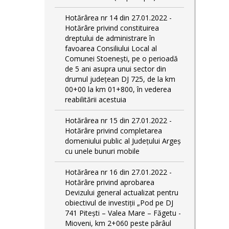
Hotărârea nr 14 din 27.01.2022 -
Hotărâre privind constituirea
dreptului de administrare în
favoarea Consiliului Local al
Comunei Stoenești, pe o perioadă
de 5 ani asupra unui sector din
drumul județean DJ 725, de la km
00+00 la km 01+800, în vederea
reabilitării acestuia
Hotărârea nr 15 din 27.01.2022 -
Hotărâre privind completarea
domeniului public al Judeţului Argeş
cu unele bunuri mobile
Hotărârea nr 16 din 27.01.2022 -
Hotărâre privind aprobarea
Devizului general actualizat pentru
obiectivul de investiţii „Pod pe DJ
741 Pitești – Valea Mare – Făgetu -
Mioveni, km 2+060 peste pârâul