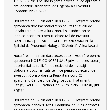
139/25.07.2013 privind inițierea procedurii de aplicare a
prevederilor Ordonanței de Urgență a Guvernului
României nr. 68/2008
Hotărârea nr. 90 din data 30.03.2023 - Hotărâre privind
aprobarea documentației tehnice - faza Studiu de
Fezabilitate, a Devizului General și a indicatorilor
tehnico-economici pentru obiectivul de investiții:
"CONSTRUCȚIE PARTER GENERATOR OXIGEN" la
Spitalul de Pneumoftiziologie "Sf.Andrei" Valea Iașului
Hotărârea nr. 91 din data 30.03.2023 - Hotărâre pentru
aprobarea NOTEI CONCEPTUALE privind necesitatea și
oportunitatea realizării obiectivului de investiții
Elaborare documentații tehnice pentru obiectivul de
investiţii: „Consolidare și Reabilitare corp C3,
aparținând Centrului de Diagnostic și Tratament,
Pitești, B-dul I.C. Brătianu, nr.62, municipiul Pitești, jud.
Argeș"
Hotărârea nr. 92 din data 30.03.2023 - Hotărâre privind
aprobarea încheierii Actului adițional nr. 7 la Contractul
de delegare a gestiunii serviciului de transport public