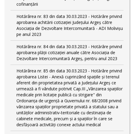
cofinanțării
Hotărârea nr. 83 din data 30.03.2023 - Hotărâre privind
aprobarea achitării cotizației Județului Argeș către
Asociația de Dezvoltare Intercomunitară - ADI Molivișu
pe anul 2023
Hotărârea nr. 84 din data 30.03.2023 - Hotărâre privind
aprobarea plății cotizației anuale către Asociația de
Dezvoltare Intercomunitară Argeș, pentru anul 2023
Hotărârea nr. 85 din data 30.03.2023 - Hotărâre privind
aprobarea Listei - Anexă cuprinzând spaţiile şi terenul
aferent din proprietatea privată a Judeţului Argeş ce
urmează a fi vândute potrivit Cap.III „Vânzarea spaţiilor
medicale prin licitaţie publică cu strigare" din
Ordonanța de urgență a Guvernului nr. 68/2008 privind
vânzarea spațiilor proprietate privată a statului sau a
unităților administrativ-teritoriale cu destinația de
cabinete medicale, precum și a spațiilor în care se
desfășoară activități conexe actului medical