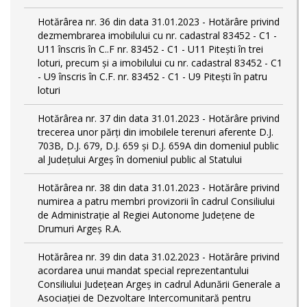
Hotărârea nr. 36 din data 31.01.2023 - Hotărâre privind
dezmembrarea imobilului cu nr. cadastral 83452 - C1 -
U11 înscris în C..F nr. 83452 - C1 - U11 Piteşti în trei
loturi, precum şi a imobilului cu nr. cadastral 83452 - C1
- U9 înscris în C.F. nr. 83452 - C1 - U9 Piteşti în patru
loturi
Hotărârea nr. 37 din data 31.01.2023 - Hotărâre privind
trecerea unor părţi din imobilele terenuri aferente D.J.
703B, D.J. 679, D.J. 659 şi D.J. 659A din domeniul public
al Judeţului Argeş în domeniul public al Statului
Hotărârea nr. 38 din data 31.01.2023 - Hotărâre privind
numirea a patru membri provizorii în cadrul Consiliului
de Administraţie al Regiei Autonome Judeţene de
Drumuri Argeş R.A.
Hotărârea nr. 39 din data 31.02.2023 - Hotărâre privind
acordarea unui mandat special reprezentantului
Consiliului Judeţean Argeş in cadrul Adunării Generale a
Asociaţiei de Dezvoltare Intercomunitară pentru