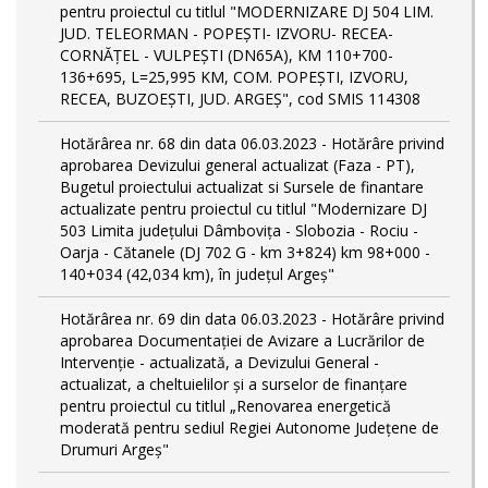
pentru proiectul cu titlul "MODERNIZARE DJ 504 LIM.
JUD. TELEORMAN - POPEŞTI- IZVORU- RECEA-
CORNĂŢEL - VULPEŞTI (DN65A), KM 110+700-
136+695, L=25,995 KM, COM. POPEŞTI, IZVORU,
RECEA, BUZOEŞTI, JUD. ARGEŞ", cod SMIS 114308
Hotărârea nr. 68 din data 06.03.2023 - Hotărâre privind
aprobarea Devizului general actualizat (Faza - PT),
Bugetul proiectului actualizat si Sursele de finantare
actualizate pentru proiectul cu titlul "Modernizare DJ
503 Limita județului Dâmbovița - Slobozia - Rociu -
Oarja - Cătanele (DJ 702 G - km 3+824) km 98+000 -
140+034 (42,034 km), în județul Argeș"
Hotărârea nr. 69 din data 06.03.2023 - Hotărâre privind
aprobarea Documentației de Avizare a Lucrărilor de
Intervenție - actualizată, a Devizului General -
actualizat, a cheltuielilor și a surselor de finanțare
pentru proiectul cu titlul „Renovarea energetică
moderată pentru sediul Regiei Autonome Județene de
Drumuri Argeș"