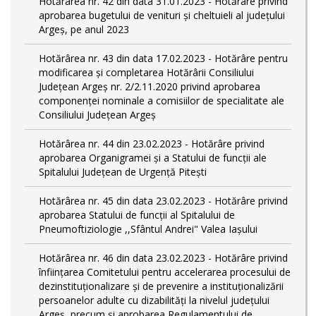
Hotărârea nr. 42 din data 31.01.2023 - Hotărâre privind
aprobarea bugetului de venituri şi cheltuieli al judeţului
Argeş, pe anul 2023
Hotărârea nr. 43 din data 17.02.2023 - Hotărâre pentru
modificarea și completarea Hotărârii Consiliului
Județean Argeș nr. 2/2.11.2020 privind aprobarea
componenței nominale a comisiilor de specialitate ale
Consiliului Județean Argeș
Hotărârea nr. 44 din 23.02.2023 - Hotărâre privind
aprobarea Organigramei și a Statului de funcții ale
Spitalului Județean de Urgență Pitești
Hotărârea nr. 45 din data 23.02.2023 - Hotărâre privind
aprobarea Statului de funcții al Spitalului de
Pneumoftiziologie ,,Sfântul Andrei" Valea Iașului
Hotărârea nr. 46 din data 23.02.2023 - Hotărâre privind
înființarea Comitetului pentru accelerarea procesului de
dezinstituționalizare şi de prevenire a instituționalizării
persoanelor adulte cu dizabilități la nivelul județului
Argeș, precum și aprobarea Regulamentului de