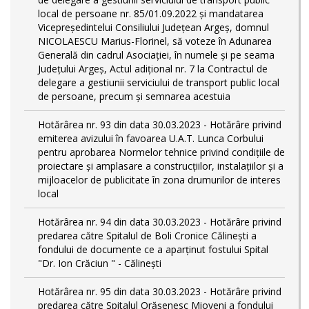
local de persoane nr. 85/01.09.2022 și mandatarea
Vicepreședintelui Consiliului Județean Argeș, domnul
NICOLAESCU Marius-Florinel, să voteze în Adunarea
Generală din cadrul Asociației, în numele și pe seama
Județului Argeș, Actul adițional nr. 7 la Contractul de
delegare a gestiunii serviciului de transport public local
de persoane, precum și semnarea acestuia
Hotărârea nr. 93 din data 30.03.2023 - Hotărâre privind
emiterea avizului în favoarea U.A.T. Lunca Corbului
pentru aprobarea Normelor tehnice privind condiţiile de
proiectare şi amplasare a construcţiilor, instalaţiilor şi a
mijloacelor de publicitate în zona drumurilor de interes
local
Hotărârea nr. 94 din data 30.03.2023 - Hotărâre privind
predarea către Spitalul de Boli Cronice Călinești a
fondului de documente ce a aparținut fostului Spital
"Dr. Ion Crăciun " - Călinești
Hotărârea nr. 95 din data 30.03.2023 - Hotărâre privind
predarea către Spitalul Orășenesc Mioveni a fondului