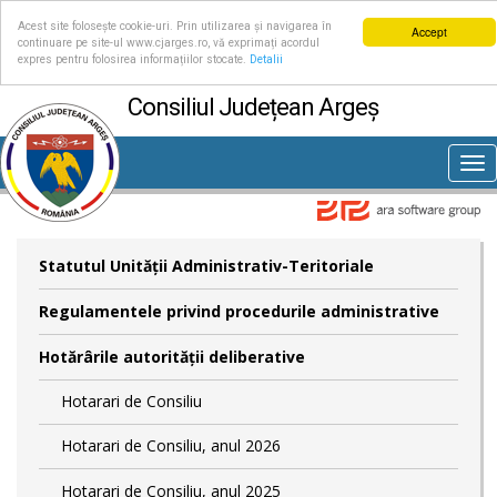
Acest site folosește cookie-uri. Prin utilizarea și navigarea în
Accept
continuare pe site-ul www.cjarges.ro, vă exprimați acordul
expres pentru folosirea informațiilor stocate.
Detalii
Consiliul Județean Argeș
Tog
nav
Statutul Unităţii Administrativ-Teritoriale
Regulamentele privind procedurile administrative
Hotărârile autorităţii deliberative
Hotarari de Consiliu
Hotarari de Consiliu, anul 2026
Hotarari de Consiliu, anul 2025