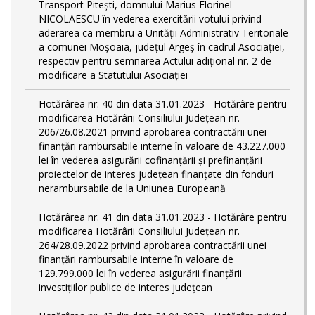
Transport Piteşti, domnului Marius Florinel
NICOLAESCU în vederea exercitării votului privind
aderarea ca membru a Unităţii Administrativ Teritoriale
a comunei Moşoaia, judeţul Argeş în cadrul Asociaţiei,
respectiv pentru semnarea Actului adiţional nr. 2 de
modificare a Statutului Asociaţiei
Hotărârea nr. 40 din data 31.01.2023 - Hotărâre pentru
modificarea Hotărârii Consiliului Judeţean nr.
206/26.08.2021 privind aprobarea contractării unei
finanţări rambursabile interne în valoare de 43.227.000
lei în vederea asigurării cofinanţării şi prefinanţării
proiectelor de interes judeţean finanţate din fonduri
nerambursabile de la Uniunea Europeană
Hotărârea nr. 41 din data 31.01.2023 - Hotărâre pentru
modificarea Hotărârii Consiliului Judeţean nr.
264/28.09.2022 privind aprobarea contractării unei
finanţări rambursabile interne în valoare de
129.799.000 lei în vederea asigurării finanţării
investiţiilor publice de interes judeţean