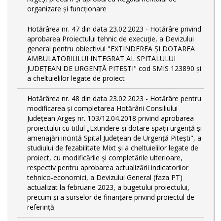
organizare și funcționare
Hotărârea nr. 47 din data 23.02.2023 - Hotărâre privind
aprobarea Proiectului tehnic de execuţie, a Devizului
general pentru obiectivul "EXTINDEREA ȘI DOTAREA
AMBULATORIULUI INTEGRAT AL SPITALULUI
JUDEȚEAN DE URGENȚĂ PITEȘTI" cod SMIS 123890 și
a cheltuielilor legate de proiect
Hotărârea nr. 48 din data 23.02.2023 - Hotărâre pentru
modificarea și completarea Hotărârii Consiliului
Județean Argeș nr. 103/12.04.2018 privind aprobarea
proiectului cu titlul „Extindere și dotare spații urgență și
amenajări incintă Spital Județean de Urgență Pitești", a
studiului de fezabilitate Mixt și a cheltuielilor legate de
proiect, cu modificările și completările ulterioare,
respectiv pentru aprobarea actualizării indicatorilor
tehnico-economici, a Devizului General (faza PT)
actualizat la februarie 2023, a bugetului proiectului,
precum și a surselor de finanțare privind proiectul de
referință