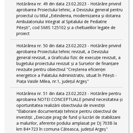
Hotărârea nr. 49 din data 23.02.2023 - Hotărâre privind
aprobarea Proiectului tehnic, a Devizului general pentru
proiectul cu titlul „Extinderea, modernizarea și dotarea
Ambulatoriului Integrat al Spitalului de Pediatrie
Pitești", cod SMIS 125102 și a cheltuielilor legate de
proiect
Hotărârea nr. 50 din data 23.02.2023 - Hotărâre privind
aprobarea Proiectului tehnic revizuit, a Devizului
general revizuit, a Graficului fizic de execuţie revizuit, a
bugetului proiectului revizuit și a Surselor de finanțare
revizuite pentru obiectivul "Creşterea eficienţei
energetice a Palatului Administrativ, situat în Piteşti -
Piaţa Vasile Milea, nr.1, judeţul Argeş"
Hotărârea nr. 51 din data 23.02.2023 - Hotărâre pentru
aprobarea NOTEI CONCEPTUALE privind necesitatea și
oportunitatea realizării obiectivului de investiții
"Elaborare documentații tehnice pentru obiectivul de
investiţii: „Execuție prag de fund și lucrări de stabilizare
a malurilor, aferente podului amplasat pe DJ 703B la
km 84+723 în comuna Căteasca, județul Argeș"