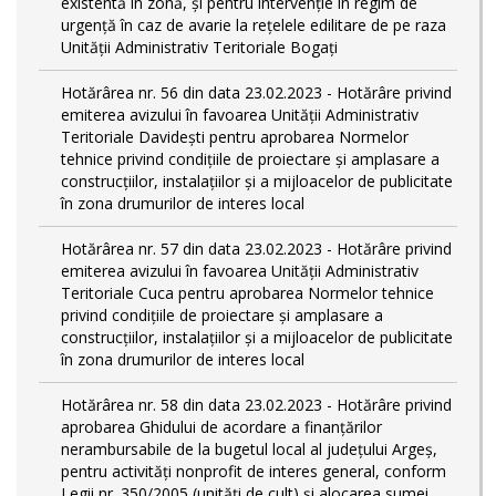
existentă în zonă, și pentru intervenție în regim de
urgență în caz de avarie la rețelele edilitare de pe raza
Unității Administrativ Teritoriale Bogați
Hotărârea nr. 56 din data 23.02.2023 - Hotărâre privind
emiterea avizului în favoarea Unității Administrativ
Teritoriale Davidești pentru aprobarea Normelor
tehnice privind condiţiile de proiectare şi amplasare a
construcţiilor, instalaţiilor şi a mijloacelor de publicitate
în zona drumurilor de interes local
Hotărârea nr. 57 din data 23.02.2023 - Hotărâre privind
emiterea avizului în favoarea Unității Administrativ
Teritoriale Cuca pentru aprobarea Normelor tehnice
privind condiţiile de proiectare şi amplasare a
construcţiilor, instalaţiilor şi a mijloacelor de publicitate
în zona drumurilor de interes local
Hotărârea nr. 58 din data 23.02.2023 - Hotărâre privind
aprobarea Ghidului de acordare a finanţărilor
nerambursabile de la bugetul local al județului Argeș,
pentru activităţi nonprofit de interes general, conform
Legii nr. 350/2005 (unități de cult) și alocarea sumei