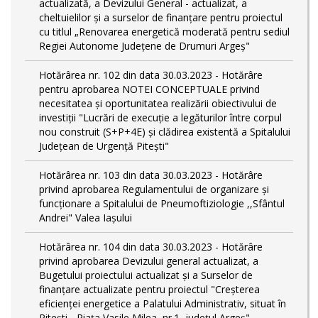
actualizată, a Devizului General - actualizat, a
cheltuielilor și a surselor de finanțare pentru proiectul
cu titlul „Renovarea energetică moderată pentru sediul
Regiei Autonome Județene de Drumuri Argeș"
Hotărârea nr. 102 din data 30.03.2023 - Hotărâre
pentru aprobarea NOTEI CONCEPTUALE privind
necesitatea și oportunitatea realizării obiectivului de
investiții "Lucrări de execuție a legăturilor între corpul
nou construit (S+P+4E) și clădirea existentă a Spitalului
Județean de Urgență Pitești"
Hotărârea nr. 103 din data 30.03.2023 - Hotărâre
privind aprobarea Regulamentului de organizare și
funcționare a Spitalului de Pneumoftiziologie ,,Sfântul
Andrei" Valea Iașului
Hotărârea nr. 104 din data 30.03.2023 - Hotărâre
privind aprobarea Devizului general actualizat, a
Bugetului proiectului actualizat și a Surselor de
finanțare actualizate pentru proiectul "Creşterea
eficienţei energetice a Palatului Administrativ, situat în
Piteşti - Piaţa Vasile Milea, nr.1, judeţul Argeş"