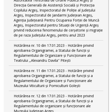
Autoritatea Teritorială de Ordine Publică Argeş şi
Direcţia Generală de Asistenţă Socială şi Protecţia
Copilului Argeş, Inspectoratul de Poliţie al Judeţului
Argeş, Inspectoratul de Jandarmi Judeţean Argeş,
Agenţia Judeţeană Pentru Ocuparea Forţei de Muncă
Argeş, Inspectoratul pentru Situații de Urgență Argeş
privind reducerea fenomenului de cerşetorie şi migraţie
de pe raza Judeţului Argeş, pentru anul 2023
Hotărârea nr. 10 din 17.01.2023 - Hotărâre privind
aprobarea Organigramei, a Statului de funcţii și
Regulamentului de Organizare și Funcționare ale
Teatrului ,,Alexandru Davila'' Pitești
Hotărârea nr. 11 din 17.01.2023 - Hotărâre privind
aprobarea Organigramei, a Statului de funcții și a
Regulamentului de Organizare și Funcționare ale
Muzeului Viticulturii și Pomiculturii Golești
Hotărârea nr. 12 din 17.01.2023 - Hotărâre privind
aprobarea Organigramei, a Statului de funcții și a
Regulamentului de organizare și funcționare ale
Muzeului Județean Argeș