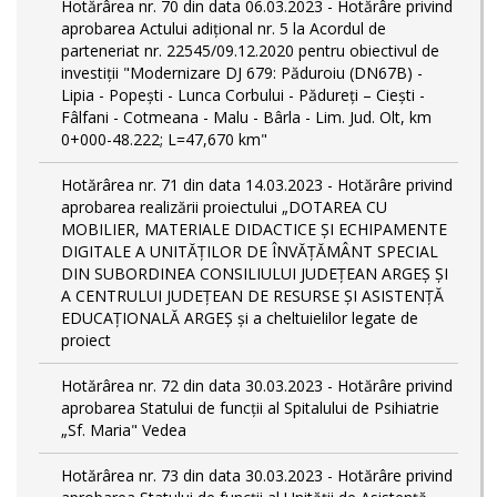
Hotărârea nr. 70 din data 06.03.2023 - Hotărâre privind
aprobarea Actului adițional nr. 5 la Acordul de
parteneriat nr. 22545/09.12.2020 pentru obiectivul de
investiții "Modernizare DJ 679: Păduroiu (DN67B) -
Lipia - Popești - Lunca Corbului - Pădureți – Ciești -
Fâlfani - Cotmeana - Malu - Bârla - Lim. Jud. Olt, km
0+000-48.222; L=47,670 km"
Hotărârea nr. 71 din data 14.03.2023 - Hotărâre privind
aprobarea realizării proiectului „DOTAREA CU
MOBILIER, MATERIALE DIDACTICE ȘI ECHIPAMENTE
DIGITALE A UNITĂȚILOR DE ÎNVĂȚĂMÂNT SPECIAL
DIN SUBORDINEA CONSILIULUI JUDEȚEAN ARGEȘ ȘI
A CENTRULUI JUDEȚEAN DE RESURSE ȘI ASISTENȚĂ
EDUCAȚIONALĂ ARGEȘ și a cheltuielilor legate de
proiect
Hotărârea nr. 72 din data 30.03.2023 - Hotărâre privind
aprobarea Statului de funcţii al Spitalului de Psihiatrie
„Sf. Maria" Vedea
Hotărârea nr. 73 din data 30.03.2023 - Hotărâre privind