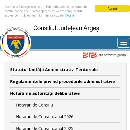
Acest site folosește cookie-uri. Prin utilizarea și navigarea în
Accept
continuare pe site-ul www.cjarges.ro, vă exprimați acordul
expres pentru folosirea informațiilor stocate.
Detalii
Consiliul Județean Argeș
Tog
nav
Statutul Unităţii Administrativ-Teritoriale
Regulamentele privind procedurile administrative
Hotărârile autorităţii deliberative
Hotarari de Consiliu
Hotarari de Consiliu, anul 2026
Hotarari de Consiliu, anul 2025