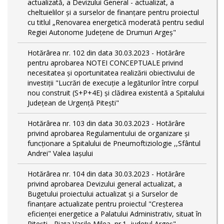
actualizată, a Devizului General - actualizat, a
cheltuielilor și a surselor de finanțare pentru proiectul
cu titlul „Renovarea energetică moderată pentru sediul
Regiei Autonome Județene de Drumuri Argeș"
Hotărârea nr. 102 din data 30.03.2023 - Hotărâre
pentru aprobarea NOTEI CONCEPTUALE privind
necesitatea și oportunitatea realizării obiectivului de
investiții "Lucrări de execuție a legăturilor între corpul
nou construit (S+P+4E) și clădirea existentă a Spitalului
Județean de Urgență Pitești"
Hotărârea nr. 103 din data 30.03.2023 - Hotărâre
privind aprobarea Regulamentului de organizare și
funcționare a Spitalului de Pneumoftiziologie ,,Sfântul
Andrei" Valea Iașului
Hotărârea nr. 104 din data 30.03.2023 - Hotărâre
privind aprobarea Devizului general actualizat, a
Bugetului proiectului actualizat și a Surselor de
finanțare actualizate pentru proiectul "Creşterea
eficienţei energetice a Palatului Administrativ, situat în
Piteşti - Piaţa Vasile Milea, nr.1, judeţul Argeş"