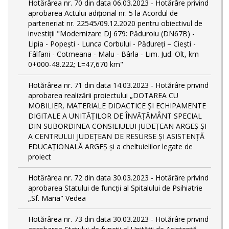
Hotărârea nr. 70 din data 06.03.2023 - Hotărâre privind
aprobarea Actului adițional nr. 5 la Acordul de
parteneriat nr. 22545/09.12.2020 pentru obiectivul de
investiții "Modernizare DJ 679: Păduroiu (DN67B) -
Lipia - Popești - Lunca Corbului - Pădureți – Ciești -
Fâlfani - Cotmeana - Malu - Bârla - Lim. Jud. Olt, km
0+000-48.222; L=47,670 km"
Hotărârea nr. 71 din data 14.03.2023 - Hotărâre privind
aprobarea realizării proiectului „DOTAREA CU
MOBILIER, MATERIALE DIDACTICE ȘI ECHIPAMENTE
DIGITALE A UNITĂȚILOR DE ÎNVĂȚĂMÂNT SPECIAL
DIN SUBORDINEA CONSILIULUI JUDEȚEAN ARGEȘ ȘI
A CENTRULUI JUDEȚEAN DE RESURSE ȘI ASISTENȚĂ
EDUCAȚIONALĂ ARGEȘ și a cheltuielilor legate de
proiect
Hotărârea nr. 72 din data 30.03.2023 - Hotărâre privind
aprobarea Statului de funcţii al Spitalului de Psihiatrie
„Sf. Maria" Vedea
Hotărârea nr. 73 din data 30.03.2023 - Hotărâre privind