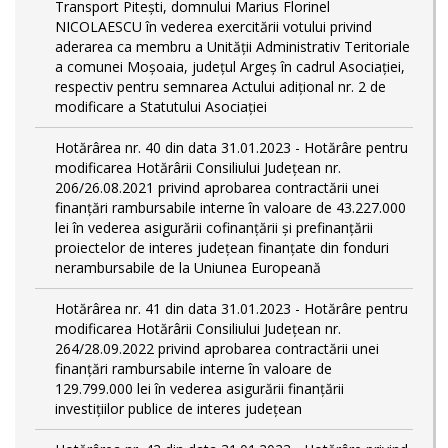
Transport Piteşti, domnului Marius Florinel
NICOLAESCU în vederea exercitării votului privind
aderarea ca membru a Unităţii Administrativ Teritoriale
a comunei Moşoaia, judeţul Argeş în cadrul Asociaţiei,
respectiv pentru semnarea Actului adiţional nr. 2 de
modificare a Statutului Asociaţiei
Hotărârea nr. 40 din data 31.01.2023 - Hotărâre pentru
modificarea Hotărârii Consiliului Judeţean nr.
206/26.08.2021 privind aprobarea contractării unei
finanţări rambursabile interne în valoare de 43.227.000
lei în vederea asigurării cofinanţării şi prefinanţării
proiectelor de interes judeţean finanţate din fonduri
nerambursabile de la Uniunea Europeană
Hotărârea nr. 41 din data 31.01.2023 - Hotărâre pentru
modificarea Hotărârii Consiliului Judeţean nr.
264/28.09.2022 privind aprobarea contractării unei
finanţări rambursabile interne în valoare de
129.799.000 lei în vederea asigurării finanţării
investiţiilor publice de interes judeţean