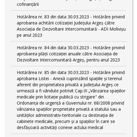
cofinanțării
Hotărârea nr. 83 din data 30.03.2023 - Hotărâre privind
aprobarea achitării cotizației Județului Argeș către
Asociația de Dezvoltare Intercomunitară - ADI Molivișu
pe anul 2023
Hotărârea nr. 84 din data 30.03.2023 - Hotărâre privind
aprobarea plății cotizației anuale către Asociația de
Dezvoltare Intercomunitară Argeș, pentru anul 2023
Hotărârea nr. 85 din data 30.03.2023 - Hotărâre privind
aprobarea Listei - Anexă cuprinzând spaţiile şi terenul
aferent din proprietatea privată a Judeţului Argeş ce
urmează a fi vândute potrivit Cap.III „Vânzarea spaţiilor
medicale prin licitaţie publică cu strigare" din
Ordonanța de urgență a Guvernului nr. 68/2008 privind
vânzarea spațiilor proprietate privată a statului sau a
unităților administrativ-teritoriale cu destinația de
cabinete medicale, precum și a spațiilor în care se
desfășoară activități conexe actului medical