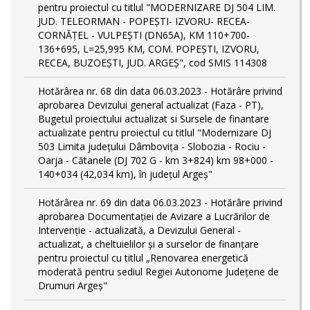
pentru proiectul cu titlul "MODERNIZARE DJ 504 LIM.
JUD. TELEORMAN - POPEŞTI- IZVORU- RECEA-
CORNĂŢEL - VULPEŞTI (DN65A), KM 110+700-
136+695, L=25,995 KM, COM. POPEŞTI, IZVORU,
RECEA, BUZOEŞTI, JUD. ARGEŞ", cod SMIS 114308
Hotărârea nr. 68 din data 06.03.2023 - Hotărâre privind
aprobarea Devizului general actualizat (Faza - PT),
Bugetul proiectului actualizat si Sursele de finantare
actualizate pentru proiectul cu titlul "Modernizare DJ
503 Limita județului Dâmbovița - Slobozia - Rociu -
Oarja - Cătanele (DJ 702 G - km 3+824) km 98+000 -
140+034 (42,034 km), în județul Argeș"
Hotărârea nr. 69 din data 06.03.2023 - Hotărâre privind
aprobarea Documentației de Avizare a Lucrărilor de
Intervenție - actualizată, a Devizului General -
actualizat, a cheltuielilor și a surselor de finanțare
pentru proiectul cu titlul „Renovarea energetică
moderată pentru sediul Regiei Autonome Județene de
Drumuri Argeș"