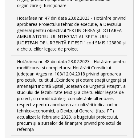
organizare și funcționare
Hotărârea nr. 47 din data 23.02.2023 - Hotărâre privind
aprobarea Proiectului tehnic de execuţie, a Devizului
general pentru obiectivul "EXTINDEREA ȘI DOTAREA
AMBULATORIULUI INTEGRAT AL SPITALULUI
JUDEȚEAN DE URGENȚĂ PITEȘTI" cod SMIS 123890 și
a cheltuielilor legate de proiect
Hotărârea nr. 48 din data 23.02.2023 - Hotărâre pentru
modificarea și completarea Hotărârii Consiliului
Județean Argeș nr. 103/12.04.2018 privind aprobarea
proiectului cu titlul „Extindere și dotare spații urgență și
amenajări incintă Spital Județean de Urgență Pitești", a
studiului de fezabilitate Mixt și a cheltuielilor legate de
proiect, cu modificările și completările ulterioare,
respectiv pentru aprobarea actualizării indicatorilor
tehnico-economici, a Devizului General (faza PT)
actualizat la februarie 2023, a bugetului proiectului,
precum și a surselor de finanțare privind proiectul de
referință