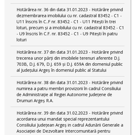
Hotărârea nr. 36 din data 31.01.2023 - Hotărâre privind
dezmembrarea imobilului cu nr. cadastral 83452 - C1 -
U11 înscris în C..F nr. 83452 - C1 - U11 Piteşti în trei
loturi, precum şi a imobilului cu nr. cadastral 83452 - C1
- U9 înscris în C.F. nr. 83452 - C1 - U9 Piteşti în patru
loturi
Hotărârea nr. 37 din data 31.01.2023 - Hotărâre privind
trecerea unor părţi din imobilele terenuri aferente D.J.
703B, D.J. 679, D.J. 659 şi D.J. 659A din domeniul public
al Judeţului Argeş în domeniul public al Statului
Hotărârea nr. 38 din data 31.01.2023 - Hotărâre privind
numirea a patru membri provizorii în cadrul Consiliului
de Administraţie al Regiei Autonome Judeţene de
Drumuri Argeş R.A.
Hotărârea nr. 39 din data 31.02.2023 - Hotărâre privind
acordarea unui mandat special reprezentantului
Consiliului Judeţean Argeş in cadrul Adunării Generale a
Asociaţiei de Dezvoltare Intercomunitară pentru