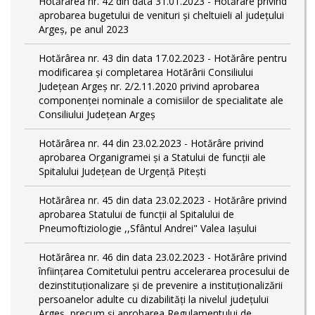
Hotărârea nr. 42 din data 31.01.2023 - Hotărâre privind
aprobarea bugetului de venituri şi cheltuieli al judeţului
Argeş, pe anul 2023
Hotărârea nr. 43 din data 17.02.2023 - Hotărâre pentru
modificarea și completarea Hotărârii Consiliului
Județean Argeș nr. 2/2.11.2020 privind aprobarea
componenței nominale a comisiilor de specialitate ale
Consiliului Județean Argeș
Hotărârea nr. 44 din 23.02.2023 - Hotărâre privind
aprobarea Organigramei și a Statului de funcții ale
Spitalului Județean de Urgență Pitești
Hotărârea nr. 45 din data 23.02.2023 - Hotărâre privind
aprobarea Statului de funcții al Spitalului de
Pneumoftiziologie ,,Sfântul Andrei" Valea Iașului
Hotărârea nr. 46 din data 23.02.2023 - Hotărâre privind
înființarea Comitetului pentru accelerarea procesului de
dezinstituționalizare şi de prevenire a instituționalizării
persoanelor adulte cu dizabilități la nivelul județului
Argeș, precum și aprobarea Regulamentului de