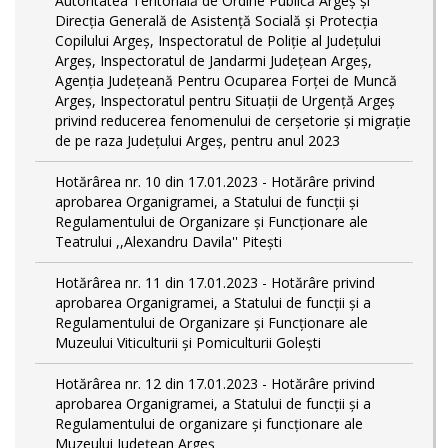
Autoritatea Teritorială de Ordine Publică Argeş şi
Direcţia Generală de Asistenţă Socială şi Protecţia
Copilului Argeş, Inspectoratul de Poliţie al Judeţului
Argeş, Inspectoratul de Jandarmi Judeţean Argeş,
Agenţia Judeţeană Pentru Ocuparea Forţei de Muncă
Argeş, Inspectoratul pentru Situații de Urgență Argeş
privind reducerea fenomenului de cerşetorie şi migraţie
de pe raza Judeţului Argeş, pentru anul 2023
Hotărârea nr. 10 din 17.01.2023 - Hotărâre privind
aprobarea Organigramei, a Statului de funcţii și
Regulamentului de Organizare și Funcționare ale
Teatrului ,,Alexandru Davila'' Pitești
Hotărârea nr. 11 din 17.01.2023 - Hotărâre privind
aprobarea Organigramei, a Statului de funcții și a
Regulamentului de Organizare și Funcționare ale
Muzeului Viticulturii și Pomiculturii Golești
Hotărârea nr. 12 din 17.01.2023 - Hotărâre privind
aprobarea Organigramei, a Statului de funcții și a
Regulamentului de organizare și funcționare ale
Muzeului Județean Argeș