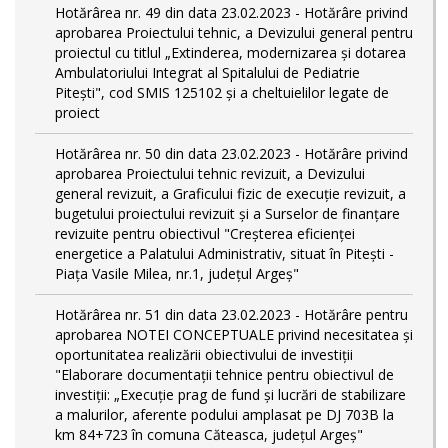
Hotărârea nr. 49 din data 23.02.2023 - Hotărâre privind
aprobarea Proiectului tehnic, a Devizului general pentru
proiectul cu titlul „Extinderea, modernizarea și dotarea
Ambulatoriului Integrat al Spitalului de Pediatrie
Pitești", cod SMIS 125102 și a cheltuielilor legate de
proiect
Hotărârea nr. 50 din data 23.02.2023 - Hotărâre privind
aprobarea Proiectului tehnic revizuit, a Devizului
general revizuit, a Graficului fizic de execuţie revizuit, a
bugetului proiectului revizuit și a Surselor de finanțare
revizuite pentru obiectivul "Creşterea eficienţei
energetice a Palatului Administrativ, situat în Piteşti -
Piaţa Vasile Milea, nr.1, judeţul Argeş"
Hotărârea nr. 51 din data 23.02.2023 - Hotărâre pentru
aprobarea NOTEI CONCEPTUALE privind necesitatea și
oportunitatea realizării obiectivului de investiții
"Elaborare documentații tehnice pentru obiectivul de
investiţii: „Execuție prag de fund și lucrări de stabilizare
a malurilor, aferente podului amplasat pe DJ 703B la
km 84+723 în comuna Căteasca, județul Argeș"