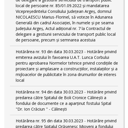
local de persoane nr. 85/01.09.2022 și mandatarea
Vicepreședintelui Consiliului Județean Argeș, domnul
NICOLAESCU Marius-Florinel, să voteze în Adunarea
Generală din cadrul Asociației, în numele și pe seama
Județului Argeș, Actul adițional nr. 7 la Contractul de
delegare a gestiunii serviciului de transport public local
de persoane, precum și semnarea acestuia
Hotărârea nr. 93 din data 30.03.2023 - Hotărâre privind
emiterea avizului în favoarea U.A.T. Lunca Corbului
pentru aprobarea Normelor tehnice privind condiţiile de
proiectare şi amplasare a construcţiilor, instalaţiilor şi a
mijloacelor de publicitate în zona drumurilor de interes
local
Hotărârea nr. 94 din data 30.03.2023 - Hotărâre privind
predarea către Spitalul de Boli Cronice Călinești a
fondului de documente ce a aparținut fostului Spital
"Dr. Ion Crăciun " - Călinești
Hotărârea nr. 95 din data 30.03.2023 - Hotărâre privind
predarea către Spitalul Orășenesc Mioveni a fondului