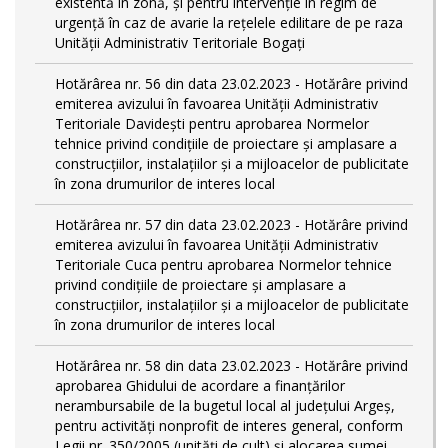
existentă în zonă, și pentru intervenție în regim de
urgență în caz de avarie la rețelele edilitare de pe raza
Unității Administrativ Teritoriale Bogați
Hotărârea nr. 56 din data 23.02.2023 - Hotărâre privind
emiterea avizului în favoarea Unității Administrativ
Teritoriale Davidești pentru aprobarea Normelor
tehnice privind condiţiile de proiectare şi amplasare a
construcţiilor, instalaţiilor şi a mijloacelor de publicitate
în zona drumurilor de interes local
Hotărârea nr. 57 din data 23.02.2023 - Hotărâre privind
emiterea avizului în favoarea Unității Administrativ
Teritoriale Cuca pentru aprobarea Normelor tehnice
privind condiţiile de proiectare şi amplasare a
construcţiilor, instalaţiilor şi a mijloacelor de publicitate
în zona drumurilor de interes local
Hotărârea nr. 58 din data 23.02.2023 - Hotărâre privind
aprobarea Ghidului de acordare a finanţărilor
nerambursabile de la bugetul local al județului Argeș,
pentru activităţi nonprofit de interes general, conform
Legii nr. 350/2005 (unități de cult) și alocarea sumei