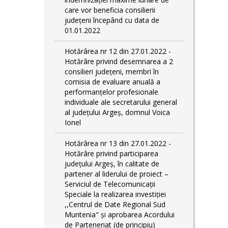
care vor beneficia consilierii
județeni începând cu data de
01.01.2022
Hotărârea nr 12 din 27.01.2022 -
Hotărâre privind desemnarea a 2
consilieri județeni, membri în
comisia de evaluare anuală a
performanțelor profesionale
individuale ale secretarului general
al județului Argeș, domnul Voica
Ionel
Hotărârea nr 13 din 27.01.2022 -
Hotărâre privind participarea
județului Argeș, în calitate de
partener al liderului de proiect –
Serviciul de Telecomunicații
Speciale la realizarea investiției
,,Centrul de Date Regional Sud
Muntenia" și aprobarea Acordului
de Parteneriat (de principiu)