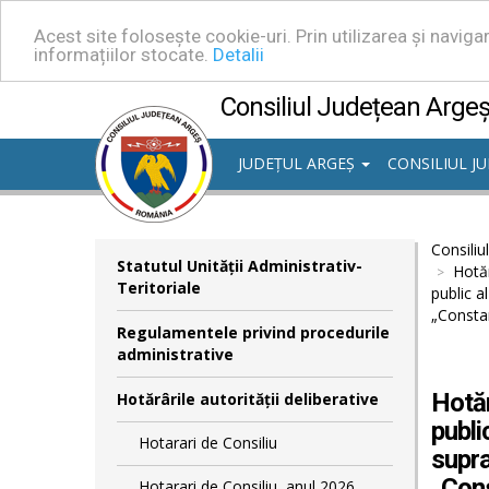
Acest site folosește cookie-uri. Prin utilizarea și navig
informațiilor stocate.
Detalii
Consiliul Județean Arge
JUDEȚUL ARGEȘ
CONSILIUL J
Consiliu
Statutul Unităţii Administrativ-
Hotăr
Teritoriale
public a
„Constan
Regulamentele privind procedurile
administrative
Hotăr
Hotărârile autorităţii deliberative
publi
Hotarari de Consiliu
supra
„Cons
Hotarari de Consiliu, anul 2026