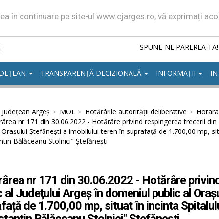
area în continuare pe site-ul www.cjarges.ro, vă exprimați ac
ș
SPUNE-NE PĂREREA TA!
UDEȚEAN
TRANSPARENȚĂ DECIZIONALĂ
INFORMAȚII
IN
l Județean Argeș
MOL
Hotărârile autorităţii deliberative
Hotarar
ârea nr 171 din 30.06.2022 - Hotărâre privind respingerea trecerii din
l Orașului Ștefănești a imobilului teren în suprafață de 1.700,00 mp, situ
tin Bălăceanu Stolnici" Ștefănești
ârea nr 171 din 30.06.2022 - Hotărâre privind
c al Judeţului Argeş în domeniul public al Orașu
față de 1.700,00 mp, situat în incinta Spitalulu
tantin Bălăceanu Stolnici" Ștefănești