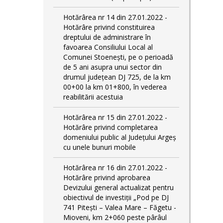
Hotărârea nr 14 din 27.01.2022 -
Hotărâre privind constituirea
dreptului de administrare în
favoarea Consiliului Local al
Comunei Stoenești, pe o perioadă
de 5 ani asupra unui sector din
drumul județean DJ 725, de la km
00+00 la km 01+800, în vederea
reabilitării acestuia
Hotărârea nr 15 din 27.01.2022 -
Hotărâre privind completarea
domeniului public al Judeţului Argeş
cu unele bunuri mobile
Hotărârea nr 16 din 27.01.2022 -
Hotărâre privind aprobarea
Devizului general actualizat pentru
obiectivul de investiţii „Pod pe DJ
741 Pitești – Valea Mare – Făgetu -
Mioveni, km 2+060 peste pârâul