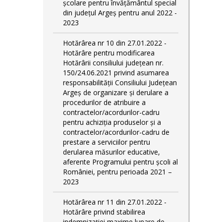
școlare pentru învățământul special
din județul Argeș pentru anul 2022 -
2023
Hotărârea nr 10 din 27.01.2022 -
Hotărâre pentru modificarea
Hotărârii consiliului județean nr.
150/24.06.2021 privind asumarea
responsabilității Consiliului Județean
Argeș de organizare şi derulare a
procedurilor de atribuire a
contractelor/acordurilor-cadru
pentru achiziţia produselor şi a
contractelor/acordurilor-cadru de
prestare a serviciilor pentru
derularea măsurilor educative,
aferente Programului pentru școli al
României, pentru perioada 2021 –
2023
Hotărârea nr 11 din 27.01.2022 -
Hotărâre privind stabilirea
indemnizației maxime lunare de