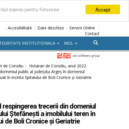
Accept
ordul expres pentru folosirea
Accesibilitate
Date deschise
Servicii Online
|
|
|
|
Contact
TEGRITATE INSTITUTIONALA
MOL
i de Consiliu
Hotarari de Consiliu, anul 2022
 domeniul public al Judeţului Argeş în domeniul
at în incinta Spitalului de Boli Cronice și Geriatrie
 respingerea trecerii din domeniul
lui Ștefănești a imobilului teren în
i de Boli Cronice și Geriatrie