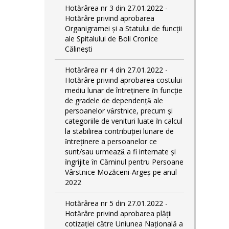
Hotărârea nr 3 din 27.01.2022 -
Hotărâre privind aprobarea
Organigramei și a Statului de funcții
ale Spitalului de Boli Cronice
Călinești
Hotărârea nr 4 din 27.01.2022 -
Hotărâre privind aprobarea costului
mediu lunar de întreţinere ȋn funcție
de gradele de dependențǎ ale
persoanelor vȃrstnice, precum și
categoriile de venituri luate ȋn calcul
la stabilirea contribuției lunare de
ȋntreținere a persoanelor ce
sunt/sau urmeazǎ a fi internate și
ȋngrijite ȋn Căminul pentru Persoane
Vârstnice Mozăceni-Argeș pe anul
2022
Hotărârea nr 5 din 27.01.2022 -
Hotărâre privind aprobarea plății
cotizației către Uniunea Națională a