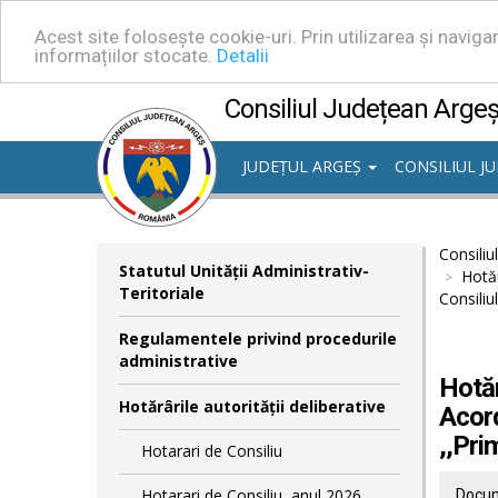
Acest site folosește cookie-uri. Prin utilizarea și navig
informațiilor stocate.
Detalii
Consiliul Județean Arge
JUDEȚUL ARGEȘ
CONSILIUL J
Consiliu
Statutul Unităţii Administrativ-
Hotăr
Teritoriale
Consiliu
Regulamentele privind procedurile
administrative
Hotăr
Hotărârile autorităţii deliberative
Acord
,,Pri
Hotarari de Consiliu
Hotarari de Consiliu, anul 2026
Docum