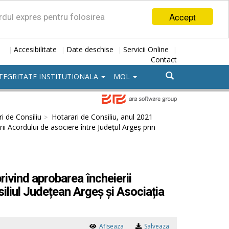
Accept
ordul expres pentru folosirea
Accesibilitate
Date deschise
Servicii Online
|
|
|
|
Contact
TEGRITATE INSTITUTIONALA
MOL
i de Consiliu
Hotarari de Consiliu, anul 2021
i Acordului de asociere între Județul Argeș prin
rivind aprobarea încheierii
iliul Județean Argeș și Asociația
Afiseaza
Salveaza