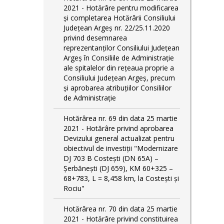
2021 - Hotărâre pentru modificarea
și completarea Hotărârii Consiliului
Judeţean Argeş nr. 22/25.11.2020
privind desemnarea
reprezentanților Consiliului Județean
Argeș în Consiliile de Administrație
ale spitalelor din rețeaua proprie a
Consiliului Județean Argeș, precum
și aprobarea atribuțiilor Consiliilor
de Administrație
Hotărârea nr. 69 din data 25 martie
2021 - Hotărâre privind aprobarea
Devizului general actualizat pentru
obiectivul de investiţii "Modernizare
DJ 703 B Costeşti (DN 65A) –
Şerbăneşti (DJ 659), KM 60+325 –
68+783, L = 8,458 km, la Costeşti şi
Rociu"
Hotărârea nr. 70 din data 25 martie
2021 - Hotărâre privind constituirea