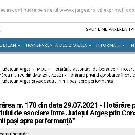
area în continuare pe site-ul www.cjarges.ro, vă exprimați ac
ș
SPUNE-NE PĂREREA TA!
UDEȚEAN
TRANSPARENȚĂ DECIZIONALĂ
INFORMAȚII
IN
l Județean Argeș
MOL
Hotărârile autorităţii deliberative
Hotarar
ârea nr. 170 din data 29.07.2021 - Hotărâre privind aprobarea încheieri
l Județean Argeș și Asociația ,,Primii pași spre performanțăˮ
ârea nr. 170 din data 29.07.2021 - Hotărâre p
ului de asociere între Județul Argeș prin Cons
mii pași spre performanțăˮ
entul hotărârii