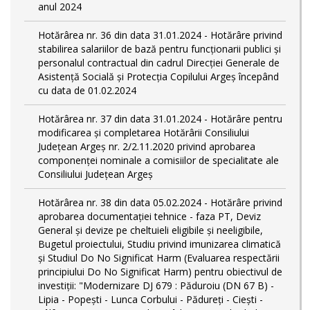
anul 2024
Hotărârea nr. 36 din data 31.01.2024 - Hotărâre privind
stabilirea salariilor de bază pentru funcționarii publici și
personalul contractual din cadrul Direcției Generale de
Asistență Socială și Protecția Copilului Argeş începând
cu data de 01.02.2024
Hotărârea nr. 37 din data 31.01.2024 - Hotărâre pentru
modificarea și completarea Hotărârii Consiliului
Județean Argeș nr. 2/2.11.2020 privind aprobarea
componenței nominale a comisiilor de specialitate ale
Consiliului Județean Argeș
Hotărârea nr. 38 din data 05.02.2024 - Hotărâre privind
aprobarea documentației tehnice - faza PT, Deviz
General și devize pe cheltuieli eligibile și neeligibile,
Bugetul proiectului, Studiu privind imunizarea climatică
și Studiul Do No Significat Harm (Evaluarea respectării
principiului Do No Significat Harm) pentru obiectivul de
investiții: "Modernizare DJ 679 : Păduroiu (DN 67 B) -
Lipia - Popești - Lunca Corbului - Pădureţi - Ciești -