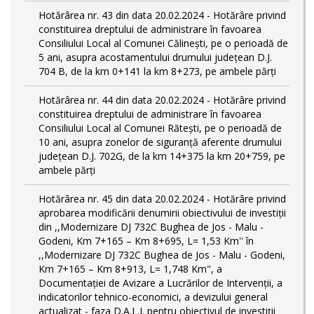
Hotărârea nr. 43 din data 20.02.2024 - Hotărâre privind
constituirea dreptului de administrare în favoarea
Consiliului Local al Comunei Călinești, pe o perioadă de
5 ani, asupra acostamentului drumului județean D.J.
704 B, de la km 0+141 la km 8+273, pe ambele părți
Hotărârea nr. 44 din data 20.02.2024 - Hotărâre privind
constituirea dreptului de administrare în favoarea
Consiliului Local al Comunei Rătești, pe o perioadă de
10 ani, asupra zonelor de siguranță aferente drumului
județean D.J. 702G, de la km 14+375 la km 20+759, pe
ambele părți
Hotărârea nr. 45 din data 20.02.2024 - Hotărâre privind
aprobarea modificării denumirii obiectivului de investiții
din ,,Modernizare DJ 732C Bughea de Jos - Malu -
Godeni, Km 7+165 – Km 8+695, L= 1,53 Km'' în
,,Modernizare DJ 732C Bughea de Jos - Malu - Godeni,
Km 7+165 – Km 8+913, L= 1,748 Km", a
Documentației de Avizare a Lucrărilor de Intervenții, a
indicatorilor tehnico-economici, a devizului general
actualizat - faza D.A.L.I. pentru obiectivul de investiţii