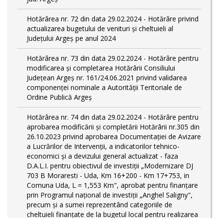
Hotărârea nr. 72 din data 29.02.2024 - Hotărâre privind
actualizarea bugetului de venituri și cheltuieli al
Județului Argeș pe anul 2024
Hotărârea nr. 73 din data 29.02.2024 - Hotărâre pentru
modificarea și completarea Hotărârii Consiliului
Județean Argeș nr. 161/24.06.2021 privind validarea
componenței nominale a Autorității Teritoriale de
Ordine Publică Argeș
Hotărârea nr. 74 din data 29.02.2024 - Hotărâre pentru
aprobarea modificării şi completării Hotărârii nr.305 din
26.10.2023 privind aprobarea Documentației de Avizare
a Lucrărilor de Intervenții, a indicatorilor tehnico-
economici și a devizului general actualizat - faza
D.A.L.I. pentru obiectivul de investiţii „Modernizare DJ
703 B Moraresti - Uda, Km 16+200 - Km 17+753, in
Comuna Uda, L = 1,553 Km", aprobat pentru finanțare
prin Programul național de investiții „Anghel Saligny",
precum și a sumei reprezentând categoriile de
cheltuieli finanțate de la bugetul local pentru realizarea