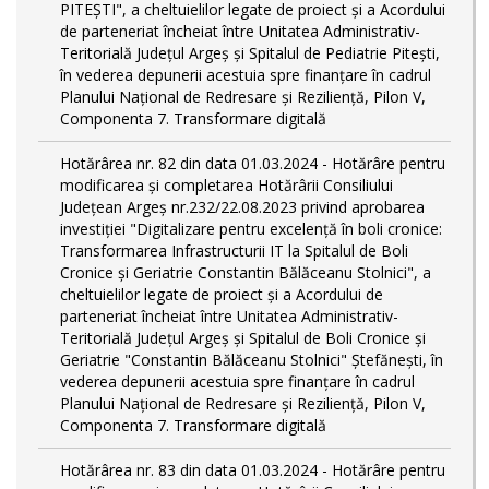
PITEŞTI", a cheltuielilor legate de proiect și a Acordului
de parteneriat încheiat între Unitatea Administrativ-
Teritorială Județul Argeș și Spitalul de Pediatrie Pitești,
în vederea depunerii acestuia spre finanțare în cadrul
Planului Național de Redresare și Reziliență, Pilon V,
Componenta 7. Transformare digitală
Hotărârea nr. 82 din data 01.03.2024 - Hotărâre pentru
modificarea și completarea Hotărârii Consiliului
Județean Argeș nr.232/22.08.2023 privind aprobarea
investiției "Digitalizare pentru excelență în boli cronice:
Transformarea Infrastructurii IT la Spitalul de Boli
Cronice și Geriatrie Constantin Bălăceanu Stolnici", a
cheltuielilor legate de proiect și a Acordului de
parteneriat încheiat între Unitatea Administrativ-
Teritorială Județul Argeș și Spitalul de Boli Cronice și
Geriatrie "Constantin Bălăceanu Stolnici" Ștefănești, în
vederea depunerii acestuia spre finanțare în cadrul
Planului Național de Redresare și Reziliență, Pilon V,
Componenta 7. Transformare digitală
Hotărârea nr. 83 din data 01.03.2024 - Hotărâre pentru