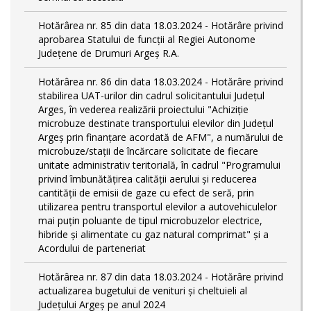
Hotărârea nr. 85 din data 18.03.2024 - Hotărâre privind
aprobarea Statului de funcţii al Regiei Autonome
Județene de Drumuri Argeș R.A.
Hotărârea nr. 86 din data 18.03.2024 - Hotărâre privind
stabilirea UAT-urilor din cadrul solicitantului Județul
Arges, în vederea realizării proiectului "Achiziție
microbuze destinate transportului elevilor din Județul
Argeș prin finanțare acordată de AFM", a numărului de
microbuze/stații de încărcare solicitate de fiecare
unitate administrativ teritorială, în cadrul "Programului
privind îmbunătățirea calității aerului și reducerea
cantității de emisii de gaze cu efect de seră, prin
utilizarea pentru transportul elevilor a autovehiculelor
mai puțin poluante de tipul microbuzelor electrice,
hibride și alimentate cu gaz natural comprimat" și a
Acordului de parteneriat
Hotărârea nr. 87 din data 18.03.2024 - Hotărâre privind
actualizarea bugetului de venituri și cheltuieli al
Județului Argeș pe anul 2024