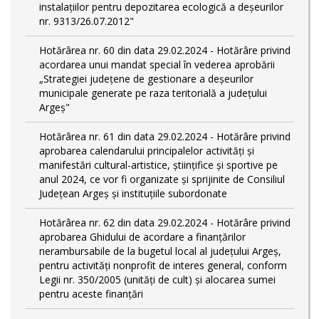
instalațiilor pentru depozitarea ecologică a deșeurilor
nr. 9313/26.07.2012"
Hotărârea nr. 60 din data 29.02.2024 - Hotărâre privind
acordarea unui mandat special în vederea aprobării
„Strategiei județene de gestionare a deșeurilor
municipale generate pe raza teritorială a județului
Argeș"
Hotărârea nr. 61 din data 29.02.2024 - Hotărâre privind
aprobarea calendarului principalelor activităţi şi
manifestări cultural-artistice, ştiinţifice şi sportive pe
anul 2024, ce vor fi organizate şi sprijinite de Consiliul
Judeţean Argeş şi instituţiile subordonate
Hotărârea nr. 62 din data 29.02.2024 - Hotărâre privind
aprobarea Ghidului de acordare a finanţărilor
nerambursabile de la bugetul local al județului Argeș,
pentru activităţi nonprofit de interes general, conform
Legii nr. 350/2005 (unități de cult) și alocarea sumei
pentru aceste finanțări