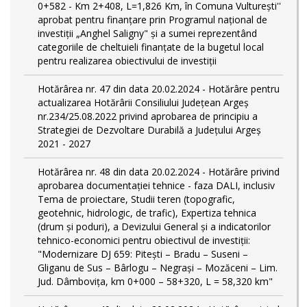
0+582 - Km 2+408, L=1,826 Km, în Comuna Vulturești''
aprobat pentru finanțare prin Programul național de
investiții „Anghel Saligny" și a sumei reprezentând
categoriile de cheltuieli finanțate de la bugetul local
pentru realizarea obiectivului de investiții
Hotărârea nr. 47 din data 20.02.2024 - Hotărâre pentru
actualizarea Hotărârii Consiliului Județean Argeș
nr.234/25.08.2022 privind aprobarea de principiu a
Strategiei de Dezvoltare Durabilă a Județului Argeș
2021 - 2027
Hotărârea nr. 48 din data 20.02.2024 - Hotărâre privind
aprobarea documentației tehnice - faza DALI, inclusiv
Tema de proiectare, Studii teren (topografic,
geotehnic, hidrologic, de trafic), Expertiza tehnica
(drum și poduri), a Devizului General și a indicatorilor
tehnico-economici pentru obiectivul de investiții:
"Modernizare DJ 659: Pitești – Bradu – Suseni –
Gliganu de Sus – Bârlogu – Negrași – Mozăceni – Lim.
Jud. Dâmboviţa, km 0+000 – 58+320, L = 58,320 km"