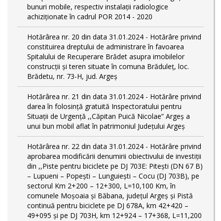
bunuri mobile, respectiv instalații radiologice
achiziționate în cadrul POR 2014 - 2020
Hotărârea nr. 20 din data 31.01.2024 - Hotărâre privind
constituirea dreptului de administrare în favoarea
Spitalului de Recuperare Brădet asupra imobilelor
construcții și teren situate în comuna Brăduleț, loc.
Brădetu, nr. 73-H, jud. Argeș
Hotărârea nr. 21 din data 31.01.2024 - Hotărâre privind
darea în folosință gratuită Inspectoratului pentru
Situații de Urgență ,,Căpitan Puică Nicolae” Argeș a
unui bun mobil aflat în patrimoniul Județului Argeș
Hotărârea nr. 22 din data 31.01.2024 - Hotărâre privind
aprobarea modificării denumirii obiectivului de investiții
din ,,Piste pentru biciclete pe DJ 703E: Pitești (DN 67 B)
– Lupueni – Popești – Lunguiești – Cocu (DJ 703B), pe
sectorul Km 2+200 – 12+300, L=10,100 Km, în
comunele Moșoaia și Băbana, judeţul Argeș și Pistă
continuă pentru biciclete pe DJ 678A, km 42+420 –
49+095 și pe DJ 703H, km 12+924 – 17+368, L=11,200