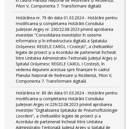
în cadrul Planului Național de Redresare și Reziliență,
Pilon V, Componenta 7. Transformare digitală
Hotărârea nr. 79 din data 01.03.2024 - Hotărâre pentru
modificarea și completarea Hotărârii Consiliului
Județean Argeș nr. 230/22.08.2023 privind aprobarea
investiției "Consolidarea investițiilor în sisteme
informatice și în infrastructura digitală a Spitalului
Orășenesc REGELE CAROL I Costești", a cheltuielilor
legate de proiect și a Acordului de parteneriat încheiat
între Unitatea Administrativ-Teritorială Județul Argeș și
Spitalul Orășenesc REGELE CAROL I Costești, în
vederea depunerii acestuia spre finanțare în cadrul
Planului Național de Redresare și Reziliență, Pilon V,
Componenta 7. Transformare digitală
Hotărârea nr. 80 din data 01.03.2024 - Hotărâre pentru
modificarea și completarea Hotărârii Consiliului
Județean Argeș nr.229/22.08.2023 privind aprobarea
investiției "Digitalizarea Spitalului de Pneumoftiziologie
Leordeni", a cheltuielilor legate de proiect și a
Acordului de parteneriat încheiat între Unitatea
Administrativ-Teritorială Județul Argeș și Spitalul de