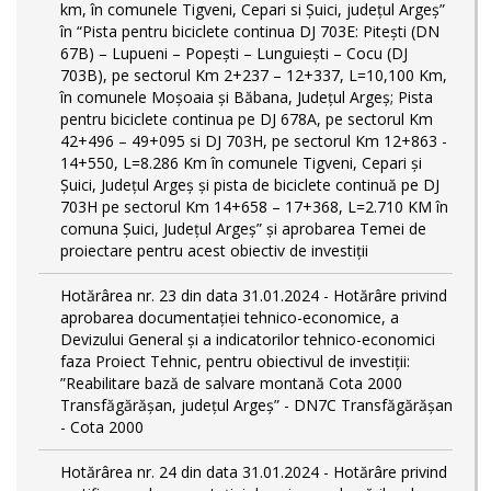
km, în comunele Tigveni, Cepari si Șuici, județul Argeș”
în “Pista pentru biciclete continua DJ 703E: Pitești (DN
67B) – Lupueni – Popești – Lunguiești – Cocu (DJ
703B), pe sectorul Km 2+237 – 12+337, L=10,100 Km,
în comunele Moșoaia și Băbana, Județul Argeș; Pista
pentru biciclete continua pe DJ 678A, pe sectorul Km
42+496 – 49+095 si DJ 703H, pe sectorul Km 12+863 -
14+550, L=8.286 Km în comunele Tigveni, Cepari și
Șuici, Județul Argeș și pista de biciclete continuă pe DJ
703H pe sectorul Km 14+658 – 17+368, L=2.710 KM în
comuna Șuici, Județul Argeș” şi aprobarea Temei de
proiectare pentru acest obiectiv de investiţii
Hotărârea nr. 23 din data 31.01.2024 - Hotărâre privind
aprobarea documentației tehnico-economice, a
Devizului General și a indicatorilor tehnico-economici
faza Proiect Tehnic, pentru obiectivul de investiții:
”Reabilitare bază de salvare montană Cota 2000
Transfăgărășan, județul Argeș” - DN7C Transfăgărășan
- Cota 2000
Hotărârea nr. 24 din data 31.01.2024 - Hotărâre privind