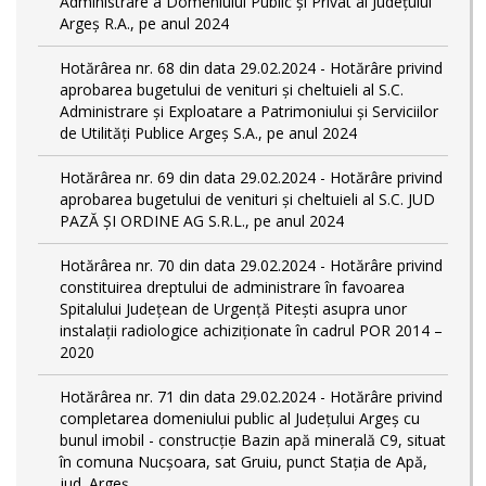
Administrare a Domeniului Public și Privat al Județului
Argeș R.A., pe anul 2024
Hotărârea nr. 68 din data 29.02.2024 - Hotărâre privind
aprobarea bugetului de venituri și cheltuieli al S.C.
Administrare și Exploatare a Patrimoniului și Serviciilor
de Utilități Publice Argeș S.A., pe anul 2024
Hotărârea nr. 69 din data 29.02.2024 - Hotărâre privind
aprobarea bugetului de venituri și cheltuieli al S.C. JUD
PAZĂ ȘI ORDINE AG S.R.L., pe anul 2024
Hotărârea nr. 70 din data 29.02.2024 - Hotărâre privind
constituirea dreptului de administrare în favoarea
Spitalului Județean de Urgență Pitești asupra unor
instalații radiologice achiziționate în cadrul POR 2014 –
2020
Hotărârea nr. 71 din data 29.02.2024 - Hotărâre privind
completarea domeniului public al Judeţului Argeş cu
bunul imobil - construcție Bazin apă minerală C9, situat
în comuna Nucșoara, sat Gruiu, punct Stația de Apă,
jud. Argeș