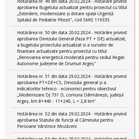
Hotărârea nr. 49 din data 20.02.2024 - Hotărâre privind
aprobarea Bugetului actualizat pentru proiectul cu titlul
„Extindere, modernizare și dotare spații Urgență
Spitalul de Pediatrie Pitești", cod SMIS 119335
Hotărârea nr. 50 din data 20.02.2024 - Hotărâre privind
aprobarea Devizului General (faza PT + DE) actualizat,
a bugetului proiectului actualizat si a surselor de
finantare actualizate pentru proiectul cu titlul:
„Renovarea energetică moderată pentru sediul Regiei
Autonome Județene de Drumuri Argeș"
Hotărârea nr. 51 din data 29.02.2024 - Hotărâre privind
aprobarea PT+DE+CS, Devizului general și a
indicatorilor tehnico - economici pentru obiectivul
„Modernizare DJ 731 D, comuna Dârmănești, județul
Argeș, km 8+440 - 11+240, L = 2,8 km”
Hotărârea nr. 52 din data 29.02.2024 - Hotărâre privind
aprobarea Statului de funcţii al Căminului pentru
Persoane Vârstnice Mozăceni
Hotărârea nr. 53 din data 29.02.2024 - Hotărâre privind