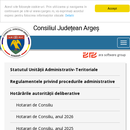
Acest site folosește cookie-uri. Prin utilizarea și navigarea în
Accept
continuare pe site-ul www.cjarges.ro, vă exprimați acordul
expres pentru folosirea informațiilor stocate.
Detalii
Consiliul Județean Argeș
Tog
nav
Statutul Unităţii Administrativ-Teritoriale
Regulamentele privind procedurile administrative
Hotărârile autorităţii deliberative
Hotarari de Consiliu
Hotarari de Consiliu, anul 2026
Hotarari de Consiliu, anul 2025