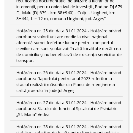
rectificarea documentației de avizare a lucrărilor de
intervenții, pentru obiectivul de investiții „Pod pe DJ 679
D, Malu (DJ 679 - km 38+940) - Colțu - Ungheni, km
8+444, L = 12 m, comuna Ungheni, jud. Argeș”
Hotărârea nr. 25 din data 31.01.2024 - Hotărâre privind
aprobarea valorii unitare medie la nivel național
aferentă sumei forfetare lunare pentru transportul
elevilor care sunt şcolarizați în altă localitate decât cea
de domiciliu şi nu beneficiază de existența serviciilor de
transport
Hotărârea nr. 26 din data 31.01.2024 - Hotărâre privind
aprobarea Raportului pentru anul 2023 referitor la
stadiul realizării măsurilor din Planul de menținere a
calității aerului în Județul Argeș
Hotărârea nr. 27 din data 31.01.2024 - Hotărâre privind
aprobarea Statului de funcţii al Spitalului de Psihiatrie
„Sf. Maria” Vedea
Hotărârea nr. 28 din data 31.01.2024 - Hotărâre privind
stabilirea salariilor de bază pentru funcționarii publici și