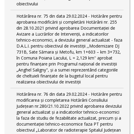
obiectivului
Hotărârea nr. 75 din data 29.02.2024 - Hotărâre pentru
aprobarea modificării şi completării Hotărârii nr. 255
din 28.10.2021 privind aprobarea Documentației de
Avizare a Lucrărilor de Intervenții, a indicatorilor
tehnico-economici, a devizului general actualizat - faza
D.A.L.I. pentru obiectivul de investiţii ,,Modernizare DJ
731B, Sate Sămara și Metofu, km 1+603 – km 3+732,
în Comuna Poiana Lacului, L = 2,129 km'' aprobat
pentru finanțare prin Programul național de investiții
„Anghel Saligny", și a sumei reprezentând categoriile
de cheltuieli finanțate de la bugetul local pentru
realizarea obiectivului de investiții
Hotărârea nr. 76 din data 29.02.2024 - Hotărâre pentru
modificarea și completarea Hotărârii Consiliului
Județean nr.280/21.10.2022 privind aprobarea devizului
general actualizat și a indicatorilor tehnico-economici
la faza de studiu de fezabilitate actualizat, precum și a
documentației tehnico-economice faza PT pentru
obiectivul „Laborator de radioterapie Spitalul Județean