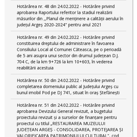
Hotărârea nr. 48 din 24.02.2022 - Hotărâre privind
aprobarea Raportului referitor la stadiul realizării
măsurilor din ,,Planul de menținere a calității aerului în
județul Argeș 2020-2024" pentru anul 2021
Hotărârea nr. 49 din 24.02.2022 - Hotărâre privind
constituirea dreptului de administrare în favoarea
Consiliului Local al Comunei Căteasca, pe o perioadă
de 5 ani asupra unui sector din drumul județean D.J.
704 C, de la km 9+726 la km 10+603, în vederea
reabilitării acestuia
Hotărârea nr. 50 din 24.02.2022 - Hotărâre privind
completarea domeniului public al Judeţului Argeş cu
bunul imobil Pod pe DJ 741, situat în oraș Ștefănești
Hotărârea nr. 51 din 24.02.2022 - Hotărâre privind
aprobarea Devizului General revizuit, a bugetului
proiectului revizuit și a surselor de finanțare pentru
proiectul cu titlul „RESTAURAREA MUZEULUI
JUDEȚEAN ARGEȘ - CONSOLIDAREA, PROTEJAREA ȘI
VALORIFICAREA PATRIMONIULUI CULTURAL", cod