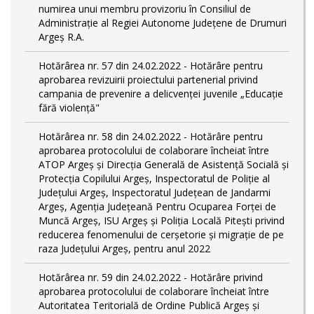
numirea unui membru provizoriu în Consiliul de
Administrație al Regiei Autonome Județene de Drumuri
Argeș R.A.
Hotărârea nr. 57 din 24.02.2022 - Hotărâre pentru
aprobarea revizuirii proiectului partenerial privind
campania de prevenire a delicvenței juvenile „Educație
fără violență"
Hotărârea nr. 58 din 24.02.2022 - Hotărâre pentru
aprobarea protocolului de colaborare încheiat între
ATOP Argeş şi Direcţia Generală de Asistenţă Socială şi
Protecţia Copilului Argeş, Inspectoratul de Poliţie al
Judeţului Argeş, Inspectoratul Judeţean de Jandarmi
Argeş, Agenţia Judeţeană Pentru Ocuparea Forţei de
Muncă Argeş, ISU Argeş şi Poliţia Locală Piteşti privind
reducerea fenomenului de cerşetorie şi migraţie de pe
raza Judeţului Argeş, pentru anul 2022
Hotărârea nr. 59 din 24.02.2022 - Hotărâre privind
aprobarea protocolului de colaborare încheiat între
Autoritatea Teritorială de Ordine Publică Argeş şi