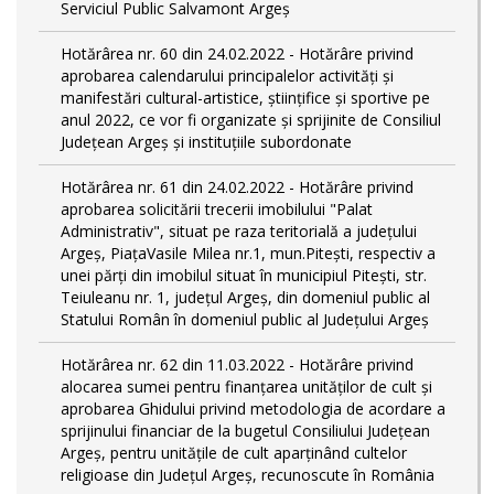
Serviciul Public Salvamont Argeș
Hotărârea nr. 60 din 24.02.2022 - Hotărâre privind
aprobarea calendarului principalelor activități și
manifestări cultural-artistice, științifice și sportive pe
anul 2022, ce vor fi organizate și sprijinite de Consiliul
Județean Argeș și instituțiile subordonate
Hotărârea nr. 61 din 24.02.2022 - Hotărâre privind
aprobarea solicitării trecerii imobilului "Palat
Administrativ", situat pe raza teritorială a județului
Argeș, PiațaVasile Milea nr.1, mun.Pitești, respectiv a
unei părți din imobilul situat în municipiul Piteşti, str.
Teiuleanu nr. 1, judeţul Argeş, din domeniul public al
Statului Român în domeniul public al Județului Argeș
Hotărârea nr. 62 din 11.03.2022 - Hotărâre privind
alocarea sumei pentru finanțarea unităților de cult și
aprobarea Ghidului privind metodologia de acordare a
sprijinului financiar de la bugetul Consiliului Judeţean
Argeş, pentru unităţile de cult aparţinând cultelor
religioase din Judeţul Argeş, recunoscute în România