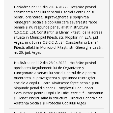
Hotărârea nr 111 din 28.04.2022 - Hotărâre privind
schimbarea sediului serviciului social Centrul de zi
pentru orientarea, supravegherea şi sprijinirea
reintegrării sociale a copilului care săvârşeşte fapte
penale şi nu răspunde penal, aflat în structura
C.S.C.C.D. „Sf. Constantin și Elena" Pitești, de la adresa
situată în Municipiul Pitești, str. Plopilor, nr. 23A, jud.
Argeș, în clădirea C.S.C.C.D. „Sf. Constantin și Elena"
Pitești, aflată în Municipiul Pitești, str. Gheorghe Lazăr,
nr. 20, jud. Argeș
Hotărârea nr 112 din 28.04.2022 - Hotărâre privind
aprobarea Regulamentului de Organizare și
Funcționare a serviciului social Centrul de zi pentru
orientarea, supravegherea şi sprijinirea reintegrării
sociale a copilului care săvârşeşte fapte penale şi nu
răspunde penal din cadrul Complexului de Servicii
Comunitare pentru Copilul în Dificultate "Sf. Constantin
și Elena" Pitești, aflat în structura Direcției Generale de
Asistență Socială și Protecția Copilului Argeș