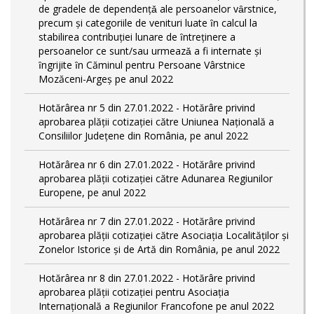
de gradele de dependențǎ ale persoanelor vȃrstnice,
precum și categoriile de venituri luate ȋn calcul la
stabilirea contribuției lunare de ȋntreținere a
persoanelor ce sunt/sau urmeazǎ a fi internate și
ȋngrijite ȋn Căminul pentru Persoane Vârstnice
Mozăceni-Argeș pe anul 2022
Hotărârea nr 5 din 27.01.2022 - Hotărâre privind
aprobarea plății cotizației către Uniunea Națională a
Consiliilor Județene din România, pe anul 2022
Hotărârea nr 6 din 27.01.2022 - Hotărâre privind
aprobarea plății cotizației către Adunarea Regiunilor
Europene, pe anul 2022
Hotărârea nr 7 din 27.01.2022 - Hotărâre privind
aprobarea plății cotizației către Asociația Localităților și
Zonelor Istorice și de Artă din România, pe anul 2022
Hotărârea nr 8 din 27.01.2022 - Hotărâre privind
aprobarea plății cotizației pentru Asociația
Internațională a Regiunilor Francofone pe anul 2022