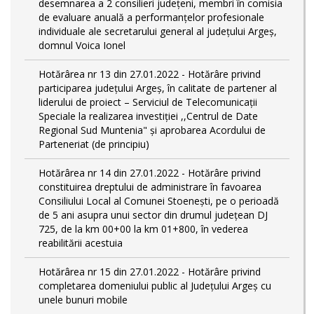
desemnarea a 2 consilieri județeni, membri în comisia
de evaluare anuală a performanțelor profesionale
individuale ale secretarului general al județului Argeș,
domnul Voica Ionel
Hotărârea nr 13 din 27.01.2022 - Hotărâre privind
participarea județului Argeș, în calitate de partener al
liderului de proiect – Serviciul de Telecomunicații
Speciale la realizarea investiției ,,Centrul de Date
Regional Sud Muntenia" și aprobarea Acordului de
Parteneriat (de principiu)
Hotărârea nr 14 din 27.01.2022 - Hotărâre privind
constituirea dreptului de administrare în favoarea
Consiliului Local al Comunei Stoenești, pe o perioadă
de 5 ani asupra unui sector din drumul județean DJ
725, de la km 00+00 la km 01+800, în vederea
reabilitării acestuia
Hotărârea nr 15 din 27.01.2022 - Hotărâre privind
completarea domeniului public al Judeţului Argeş cu
unele bunuri mobile