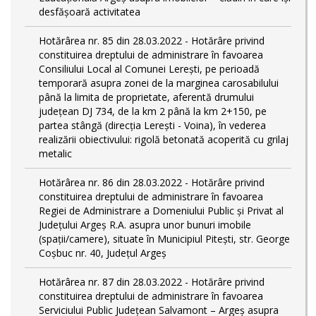
desfășoară activitatea
Hotărârea nr. 85 din 28.03.2022 - Hotărâre privind
constituirea dreptului de administrare în favoarea
Consiliului Local al Comunei Lerești, pe perioadă
temporară asupra zonei de la marginea carosabilului
până la limita de proprietate, aferentă drumului
județean DJ 734, de la km 2 până la km 2+150, pe
partea stângă (direcția Lerești - Voina), în vederea
realizării obiectivului: rigolă betonată acoperită cu grilaj
metalic
Hotărârea nr. 86 din 28.03.2022 - Hotărâre privind
constituirea dreptului de administrare în favoarea
Regiei de Administrare a Domeniului Public și Privat al
Județului Argeș R.A. asupra unor bunuri imobile
(spații/camere), situate în Municipiul Pitești, str. George
Coșbuc nr. 40, Județul Argeș
Hotărârea nr. 87 din 28.03.2022 - Hotărâre privind
constituirea dreptului de administrare în favoarea
Serviciului Public Județean Salvamont – Argeș asupra