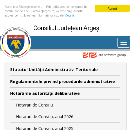
Acest site folosește cookie-uri. Prin utilizarea și navigarea în
Accept
continuare pe site-ul www.cjarges.ro, vă exprimați acordul
expres pentru folosirea informațiilor stocate.
Detalii
Consiliul Județean Argeș
Tog
nav
Statutul Unităţii Administrativ-Teritoriale
Regulamentele privind procedurile administrative
Hotărârile autorităţii deliberative
Hotarari de Consiliu
Hotarari de Consiliu, anul 2026
Hotarari de Consiliu, anul 2025