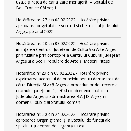
uzate și rețea de canalizare menajeră" – Spitalul de
Boli Cronice Călinești
Hotărârea nr. 27 din 08.02.2022 - Hotărâre privind
aprobarea bugetului de venituri și cheltuieli al județului
Argeș, pe anul 2022
Hotărârea nr. 28 din 08.02.2022 - Hotărâre privind
înființarea Centrului Județean de Cultură şi Arte Argeș
prin fuziune prin contopire a Centrului Cultural Judeţean
Argeş și a Școlii Populare de Arte și Meserii Pitești
Hotărârea nr 29 din 08.02.2022 - Hotărâre privind
exprimarea acordului de principiu pentru demararea de
către Direcţia Silvică Argeş a procedurilor de trecere a
drumului judeţean D.J. 704I din domeniul public al
Judeţului Argeş şi administrarea R.A.J.D. Argeş în
domeniul public al Statului Român
Hotărârea nr. 30 din 24.02.2022 - Hotărâre privind
aprobarea Organigramei și a Statului de funcții ale
Spitalului Județean de Urgență Pitești