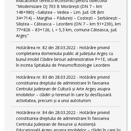
indicatorilor tehnico-economici pentru obiectivul
"Modernizare DJ 703 B Morărești (DN 7 – km
148+980) –Saliștea – Vedea – Lim. Jud. Olt (km
34+714) – Marghia – Pădureți – Costești – Șerbănești –
Siliștea – Căteasca – Leordeni (DN 7 – km 91+230), km
77+826 – 83+126, L = 5,3 km, comuna Căteasca, jud.
Argeș"
Hotărârea nr. 82 din 28.03.2022 - Hotărâre privind
completarea domeniului public al judeţului Argeş cu
bunul imobil Clădire birouri administrative P+1E, situat
în incinta Spitalului de Pneumoftiziologie Leordeni
Hotărârea nr. 83 din 28.03.2022 - Hotărâre privind
constituirea dreptului de administrare în favoarea
Centrului Județean de Cultură și Arte Argeș asupra
imobilelor – clădiri și terenuri în care își desfășoară
activitatea, precum și a unui autoturism
Hotărârea nr. 84 din 28.03.2022 - Hotărâre privind
constituirea dreptului de administrare în favoarea
Centrului Județean de Resurse și Asistență
Educațională Argeș asupra imobilelor – clădiri în care își