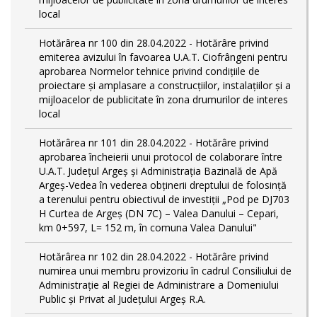
local
Hotărârea nr 100 din 28.04.2022 - Hotărâre privind
emiterea avizului în favoarea U.A.T. Ciofrângeni pentru
aprobarea Normelor tehnice privind condiţiile de
proiectare şi amplasare a construcţiilor, instalaţiilor şi a
mijloacelor de publicitate în zona drumurilor de interes
local
Hotărârea nr 101 din 28.04.2022 - Hotărâre privind
aprobarea încheierii unui protocol de colaborare între
U.A.T. Județul Argeș și Administrația Bazinală de Apă
Argeș-Vedea în vederea obținerii dreptului de folosință
a terenului pentru obiectivul de investiții „Pod pe DJ703
H Curtea de Argeş (DN 7C) – Valea Danului – Cepari,
km 0+597, L= 152 m, în comuna Valea Danului"
Hotărârea nr 102 din 28.04.2022 - Hotărâre privind
numirea unui membru provizoriu în cadrul Consiliului de
Administrație al Regiei de Administrare a Domeniului
Public și Privat al Județului Argeș R.A.