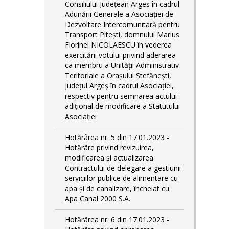
Consiliului Județean Argeș în cadrul
Adunării Generale a Asociației de
Dezvoltare Intercomunitară pentru
Transport Pitești, domnului Marius
Florinel NICOLAESCU în vederea
exercitării votului privind aderarea
ca membru a Unității Administrativ
Teritoriale a Orașului Ștefănești,
județul Argeș în cadrul Asociației,
respectiv pentru semnarea actului
adițional de modificare a Statutului
Asociației
Hotărârea nr. 5 din 17.01.2023 -
Hotărâre privind revizuirea,
modificarea și actualizarea
Contractului de delegare a gestiunii
serviciilor publice de alimentare cu
apa și de canalizare, încheiat cu
Apa Canal 2000 S.A.
Hotărârea nr. 6 din 17.01.2023 -