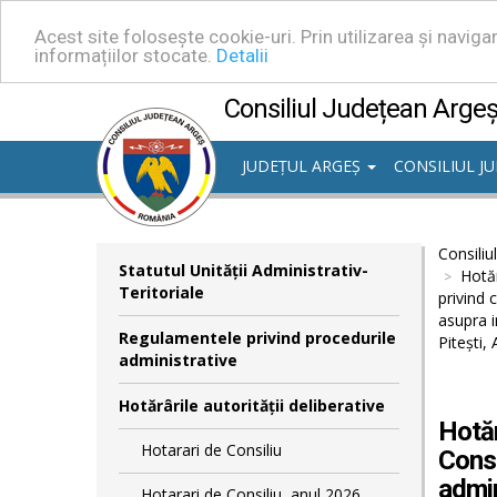
Acest site folosește cookie-uri. Prin utilizarea și navig
informațiilor stocate.
Detalii
Consiliul Județean Arge
JUDEȚUL ARGEȘ
CONSILIUL J
Consiliu
Statutul Unităţii Administrativ-
Hotăr
Teritoriale
privind 
asupra im
Regulamentele privind procedurile
Pitești,
administrative
Hotărârile autorităţii deliberative
Hotăr
Hotarari de Consiliu
Consi
admin
Hotarari de Consiliu, anul 2026