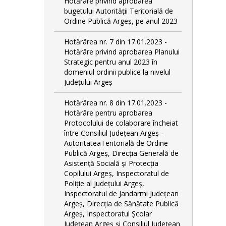
Hotărâre privind aprobarea
bugetului Autorității Teritorială de
Ordine Publică Argeș, pe anul 2023
Hotărârea nr. 7 din 17.01.2023 -
Hotărâre privind aprobarea Planului
Strategic pentru anul 2023 în
domeniul ordinii publice la nivelul
Judeţului Argeş
Hotărârea nr. 8 din 17.01.2023 -
Hotărâre pentru aprobarea
Protocolului de colaborare încheiat
între Consiliul Județean Argeș -
AutoritateaTeritorială de Ordine
Publică Argeş, Direcţia Generală de
Asistenţă Socială şi Protecţia
Copilului Argeş, Inspectoratul de
Poliţie al Judeţului Argeş,
Inspectoratul de Jandarmi Judeţean
Argeş, Direcția de Sănătate Publică
Argeș, Inspectoratul Școlar
Județean Argeș și Consiliul Județean