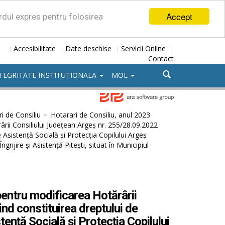
Accept
ordul expres pentru folosirea
Accesibilitate
Date deschise
Servicii Online
|
|
|
|
Contact
TEGRITATE INSTITUTIONALA
MOL
i de Consiliu
Hotarari de Consiliu, anul 2023
rii Consiliului Județean Argeș nr. 255/28.09.2022
 Asistență Socială și Protecția Copilului Argeș
ngrijire și Asistență Pitești, situat în Municipiul
pentru modificarea Hotărârii
nd constituirea dreptului de
ență Socială și Protecția Copilului