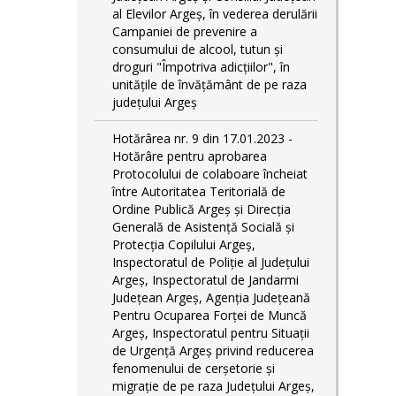
al Elevilor Argeș, în vederea derulării
Campaniei de prevenire a
consumului de alcool, tutun și
droguri "Împotriva adicțiilor", în
unitățile de învățământ de pe raza
județului Argeș
Hotărârea nr. 9 din 17.01.2023 -
Hotărâre pentru aprobarea
Protocolului de colaboare încheiat
între Autoritatea Teritorială de
Ordine Publică Argeş şi Direcţia
Generală de Asistenţă Socială şi
Protecţia Copilului Argeş,
Inspectoratul de Poliţie al Judeţului
Argeş, Inspectoratul de Jandarmi
Judeţean Argeş, Agenţia Judeţeană
Pentru Ocuparea Forţei de Muncă
Argeş, Inspectoratul pentru Situații
de Urgență Argeş privind reducerea
fenomenului de cerşetorie şi
migraţie de pe raza Judeţului Argeş,