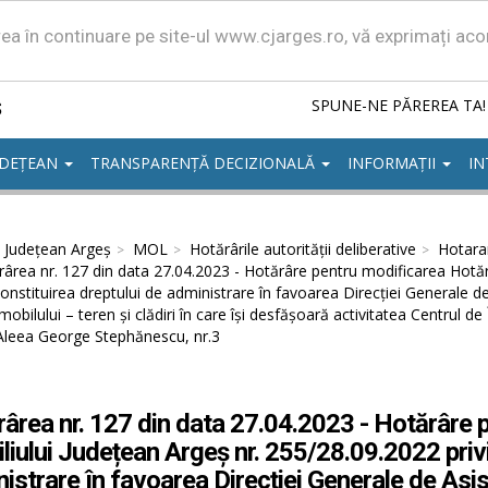
area în continuare pe site-ul www.cjarges.ro, vă exprimați ac
ș
SPUNE-NE PĂREREA TA!
UDEȚEAN
TRANSPARENȚĂ DECIZIONALĂ
INFORMAȚII
IN
l Județean Argeș
MOL
Hotărârile autorităţii deliberative
Hotarar
ârea nr. 127 din data 27.04.2023 - Hotărâre pentru modificarea Hotărâ
constituirea dreptului de administrare în favoarea Direcției Generale de
obilului – teren și clădiri în care își desfășoară activitatea Centrul de Î
 Aleea George Stephănescu, nr.3
ârea nr. 127 din data 27.04.2023 - Hotărâre 
liului Județean Argeș nr. 255/28.09.2022 privi
istrare în favoarea Direcției Generale de Asist