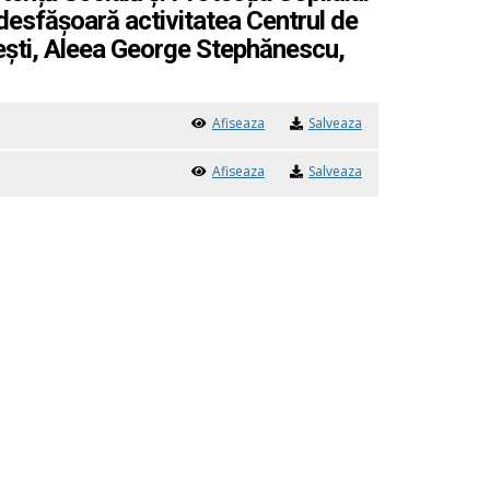
i desfășoară activitatea Centrul de
Pitești, Aleea George Stephănescu,
Afiseaza
Salveaza
Afiseaza
Salveaza