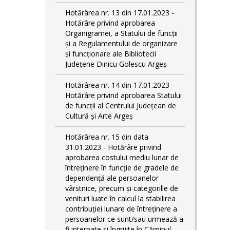
Hotărârea nr. 13 din 17.01.2023 -
Hotărâre privind aprobarea
Organigramei, a Statului de funcții
și a Regulamentului de organizare
și funcționare ale Bibliotecii
Județene Dinicu Golescu Argeș
Hotărârea nr. 14 din 17.01.2023 -
Hotărâre privind aprobarea Statului
de funcţii al Centrului Județean de
Cultură și Arte Argeș
Hotărârea nr. 15 din data
31.01.2023 - Hotărâre privind
aprobarea costului mediu lunar de
întreţinere în funcţie de gradele de
dependenţă ale persoanelor
vârstnice, precum şi categorille de
venituri luate în calcul la stabilirea
contribuţiei lunare de întreţinere a
persoanelor ce sunt/sau urmează a
fi internate şi îngrijite în Căminul