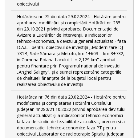
obiectivului
Hotărârea nr. 75 din data 29.02.2024 - Hotărâre pentru
aprobarea modificării şi completării Hotărârii nr. 255
din 28.10.2021 privind aprobarea Documentației de
Avizare a Lucrărilor de Intervenții, a indicatorilor
tehnico-economici, a devizului general actualizat - faza
D.A.L.I. pentru obiectivul de investiţii ,,Modernizare DJ
731B, Sate Sămara și Metofu, km 1+603 – km 3+732,
în Comuna Poiana Lacului, L = 2,129 km'' aprobat
pentru finanțare prin Programul național de investiții
„Anghel Saligny", și a sumei reprezentând categoriile
de cheltuieli finanțate de la bugetul local pentru
realizarea obiectivului de investiții
Hotărârea nr. 76 din data 29.02.2024 - Hotărâre pentru
modificarea și completarea Hotărârii Consiliului
Județean nr.280/21.10.2022 privind aprobarea devizului
general actualizat și a indicatorilor tehnico-economici
la faza de studiu de fezabilitate actualizat, precum și a
documentației tehnico-economice faza PT pentru
obiectivul „Laborator de radioterapie Spitalul Județean