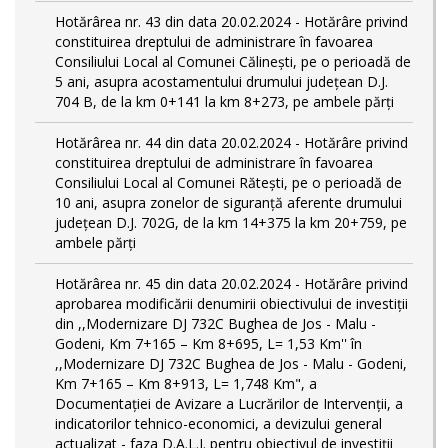
Hotărârea nr. 43 din data 20.02.2024 - Hotărâre privind
constituirea dreptului de administrare în favoarea
Consiliului Local al Comunei Călinești, pe o perioadă de
5 ani, asupra acostamentului drumului județean D.J.
704 B, de la km 0+141 la km 8+273, pe ambele părți
Hotărârea nr. 44 din data 20.02.2024 - Hotărâre privind
constituirea dreptului de administrare în favoarea
Consiliului Local al Comunei Rătești, pe o perioadă de
10 ani, asupra zonelor de siguranță aferente drumului
județean D.J. 702G, de la km 14+375 la km 20+759, pe
ambele părți
Hotărârea nr. 45 din data 20.02.2024 - Hotărâre privind
aprobarea modificării denumirii obiectivului de investiții
din ,,Modernizare DJ 732C Bughea de Jos - Malu -
Godeni, Km 7+165 – Km 8+695, L= 1,53 Km'' în
,,Modernizare DJ 732C Bughea de Jos - Malu - Godeni,
Km 7+165 – Km 8+913, L= 1,748 Km", a
Documentației de Avizare a Lucrărilor de Intervenții, a
indicatorilor tehnico-economici, a devizului general
actualizat - faza D.A.L.I. pentru obiectivul de investiţii