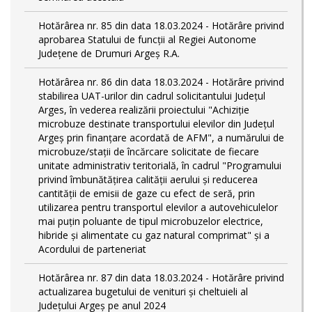
Hotărârea nr. 85 din data 18.03.2024 - Hotărâre privind
aprobarea Statului de funcţii al Regiei Autonome
Județene de Drumuri Argeș R.A.
Hotărârea nr. 86 din data 18.03.2024 - Hotărâre privind
stabilirea UAT-urilor din cadrul solicitantului Județul
Arges, în vederea realizării proiectului "Achiziție
microbuze destinate transportului elevilor din Județul
Argeș prin finanțare acordată de AFM", a numărului de
microbuze/stații de încărcare solicitate de fiecare
unitate administrativ teritorială, în cadrul "Programului
privind îmbunătățirea calității aerului și reducerea
cantității de emisii de gaze cu efect de seră, prin
utilizarea pentru transportul elevilor a autovehiculelor
mai puțin poluante de tipul microbuzelor electrice,
hibride și alimentate cu gaz natural comprimat" și a
Acordului de parteneriat
Hotărârea nr. 87 din data 18.03.2024 - Hotărâre privind
actualizarea bugetului de venituri și cheltuieli al
Județului Argeș pe anul 2024