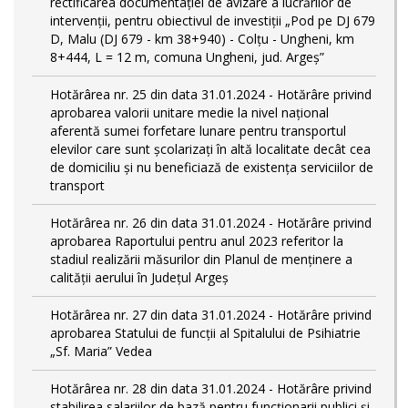
rectificarea documentației de avizare a lucrărilor de
intervenții, pentru obiectivul de investiții „Pod pe DJ 679
D, Malu (DJ 679 - km 38+940) - Colțu - Ungheni, km
8+444, L = 12 m, comuna Ungheni, jud. Argeș”
Hotărârea nr. 25 din data 31.01.2024 - Hotărâre privind
aprobarea valorii unitare medie la nivel național
aferentă sumei forfetare lunare pentru transportul
elevilor care sunt şcolarizați în altă localitate decât cea
de domiciliu şi nu beneficiază de existența serviciilor de
transport
Hotărârea nr. 26 din data 31.01.2024 - Hotărâre privind
aprobarea Raportului pentru anul 2023 referitor la
stadiul realizării măsurilor din Planul de menținere a
calității aerului în Județul Argeș
Hotărârea nr. 27 din data 31.01.2024 - Hotărâre privind
aprobarea Statului de funcţii al Spitalului de Psihiatrie
„Sf. Maria” Vedea
Hotărârea nr. 28 din data 31.01.2024 - Hotărâre privind
stabilirea salariilor de bază pentru funcționarii publici și