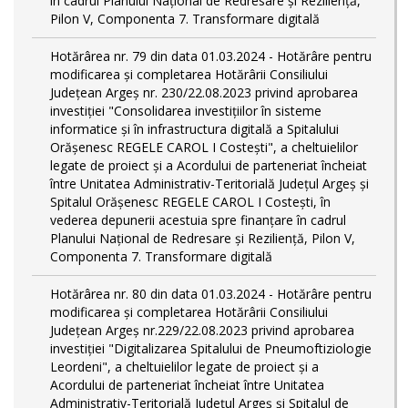
în cadrul Planului Național de Redresare și Reziliență,
Pilon V, Componenta 7. Transformare digitală
Hotărârea nr. 79 din data 01.03.2024 - Hotărâre pentru
modificarea și completarea Hotărârii Consiliului
Județean Argeș nr. 230/22.08.2023 privind aprobarea
investiției "Consolidarea investițiilor în sisteme
informatice și în infrastructura digitală a Spitalului
Orășenesc REGELE CAROL I Costești", a cheltuielilor
legate de proiect și a Acordului de parteneriat încheiat
între Unitatea Administrativ-Teritorială Județul Argeș și
Spitalul Orășenesc REGELE CAROL I Costești, în
vederea depunerii acestuia spre finanțare în cadrul
Planului Național de Redresare și Reziliență, Pilon V,
Componenta 7. Transformare digitală
Hotărârea nr. 80 din data 01.03.2024 - Hotărâre pentru
modificarea și completarea Hotărârii Consiliului
Județean Argeș nr.229/22.08.2023 privind aprobarea
investiției "Digitalizarea Spitalului de Pneumoftiziologie
Leordeni", a cheltuielilor legate de proiect și a
Acordului de parteneriat încheiat între Unitatea
Administrativ-Teritorială Județul Argeș și Spitalul de