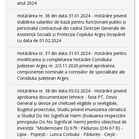
anul 2024
Hotărârea nr. 36 din data 31.01.2024 - Hotărâre privind
stabilirea salariilor de bază pentru funcționarii publici și
personalul contractual din cadrul Direcției Generale de
Asistență Socială și Protecția Copilului Argeş începând
cu data de 01.02.2024
Hotărârea nr. 37 din data 31.01.2024 - Hotărâre pentru
modificarea și completarea Hotărârii Consiliului
Județean Argeș nr. 2/2.11.2020 privind aprobarea
componenței nominale a comisiilor de specialitate ale
Consiliului Județean Argeș
Hotărârea nr. 38 din data 05.02.2024 - Hotărâre privind
aprobarea documentației tehnice - faza PT, Deviz
General și devize pe cheltuieli eligibile și neeligibile,
Bugetul proiectului, Studiu privind imunizarea climatică
și Studiul Do No Significat Harm (Evaluarea respectării
principiului Do No Significat Harm) pentru obiectivul de
investiții: "Modernizare DJ 679 : Păduroiu (DN 67 B) -
Lipia - Popești - Lunca Corbului - Pădureţi - Ciești -