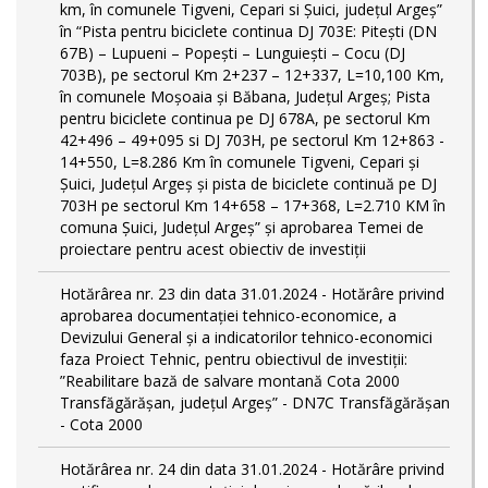
km, în comunele Tigveni, Cepari si Șuici, județul Argeș”
în “Pista pentru biciclete continua DJ 703E: Pitești (DN
67B) – Lupueni – Popești – Lunguiești – Cocu (DJ
703B), pe sectorul Km 2+237 – 12+337, L=10,100 Km,
în comunele Moșoaia și Băbana, Județul Argeș; Pista
pentru biciclete continua pe DJ 678A, pe sectorul Km
42+496 – 49+095 si DJ 703H, pe sectorul Km 12+863 -
14+550, L=8.286 Km în comunele Tigveni, Cepari și
Șuici, Județul Argeș și pista de biciclete continuă pe DJ
703H pe sectorul Km 14+658 – 17+368, L=2.710 KM în
comuna Șuici, Județul Argeș” şi aprobarea Temei de
proiectare pentru acest obiectiv de investiţii
Hotărârea nr. 23 din data 31.01.2024 - Hotărâre privind
aprobarea documentației tehnico-economice, a
Devizului General și a indicatorilor tehnico-economici
faza Proiect Tehnic, pentru obiectivul de investiții:
”Reabilitare bază de salvare montană Cota 2000
Transfăgărășan, județul Argeș” - DN7C Transfăgărășan
- Cota 2000
Hotărârea nr. 24 din data 31.01.2024 - Hotărâre privind