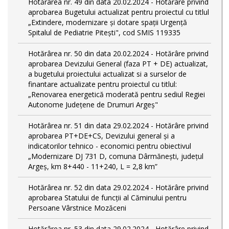
Hotărârea nr. 49 din data 20.02.2024 - Hotărâre privind
aprobarea Bugetului actualizat pentru proiectul cu titlul
„Extindere, modernizare și dotare spații Urgență
Spitalul de Pediatrie Pitești", cod SMIS 119335
Hotărârea nr. 50 din data 20.02.2024 - Hotărâre privind
aprobarea Devizului General (faza PT + DE) actualizat,
a bugetului proiectului actualizat si a surselor de
finantare actualizate pentru proiectul cu titlul:
„Renovarea energetică moderată pentru sediul Regiei
Autonome Județene de Drumuri Argeș"
Hotărârea nr. 51 din data 29.02.2024 - Hotărâre privind
aprobarea PT+DE+CS, Devizului general și a
indicatorilor tehnico - economici pentru obiectivul
„Modernizare DJ 731 D, comuna Dârmănești, județul
Argeș, km 8+440 - 11+240, L = 2,8 km”
Hotărârea nr. 52 din data 29.02.2024 - Hotărâre privind
aprobarea Statului de funcţii al Căminului pentru
Persoane Vârstnice Mozăceni
Hotărârea nr. 53 din data 29.02.2024 - Hotărâre privind