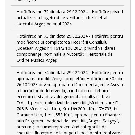
Hotărârea nr. 72 din data 29.02.2024 - Hotărâre privind
actualizarea bugetului de venituri și cheltuieli al
Județului Argeș pe anul 2024
Hotărârea nr. 73 din data 29.02.2024 - Hotărâre pentru
modificarea și completarea Hotărârii Consiliului
Județean Argeș nr. 161/24.06.2021 privind validarea
componenței nominale a Autorității Teritoriale de
Ordine Publică Argeș
Hotărârea nr. 74 din data 29.02.2024 - Hotărâre pentru
aprobarea modificării şi completării Hotărârii nr.305 din
26.10.2023 privind aprobarea Documentației de Avizare
a Lucrărilor de Intervenții, a indicatorilor tehnico-
economici și a devizului general actualizat - faza
D.A.L.I. pentru obiectivul de investiţii „Modernizare DJ
703 B Moraresti - Uda, Km 16+200 - Km 17+753, in
Comuna Uda, L = 1,553 Km", aprobat pentru finanțare
prin Programul național de investiții „Anghel Saligny",
precum și a sumei reprezentând categoriile de
cheltuieli finanțate de la bugetul local pentru realizarea