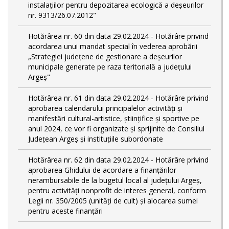
instalațiilor pentru depozitarea ecologică a deșeurilor
nr. 9313/26.07.2012"
Hotărârea nr. 60 din data 29.02.2024 - Hotărâre privind
acordarea unui mandat special în vederea aprobării
„Strategiei județene de gestionare a deșeurilor
municipale generate pe raza teritorială a județului
Argeș"
Hotărârea nr. 61 din data 29.02.2024 - Hotărâre privind
aprobarea calendarului principalelor activităţi şi
manifestări cultural-artistice, ştiinţifice şi sportive pe
anul 2024, ce vor fi organizate şi sprijinite de Consiliul
Judeţean Argeş şi instituţiile subordonate
Hotărârea nr. 62 din data 29.02.2024 - Hotărâre privind
aprobarea Ghidului de acordare a finanţărilor
nerambursabile de la bugetul local al județului Argeș,
pentru activităţi nonprofit de interes general, conform
Legii nr. 350/2005 (unități de cult) și alocarea sumei
pentru aceste finanțări