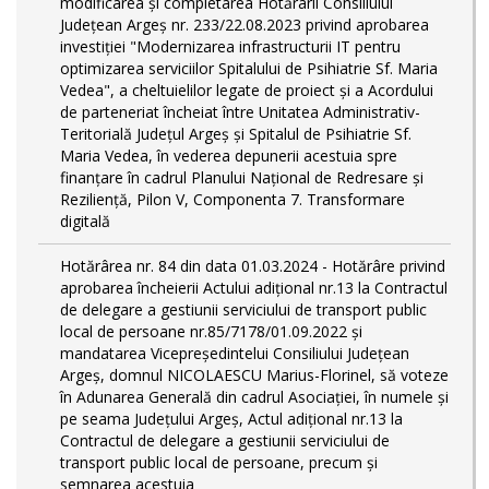
modificarea și completarea Hotărârii Consiliului
Județean Argeș nr. 233/22.08.2023 privind aprobarea
investiției "Modernizarea infrastructurii IT pentru
optimizarea serviciilor Spitalului de Psihiatrie Sf. Maria
Vedea", a cheltuielilor legate de proiect și a Acordului
de parteneriat încheiat între Unitatea Administrativ-
Teritorială Județul Argeș și Spitalul de Psihiatrie Sf.
Maria Vedea, în vederea depunerii acestuia spre
finanțare în cadrul Planului Național de Redresare și
Reziliență, Pilon V, Componenta 7. Transformare
digitală
Hotărârea nr. 84 din data 01.03.2024 - Hotărâre privind
aprobarea încheierii Actului adițional nr.13 la Contractul
de delegare a gestiunii serviciului de transport public
local de persoane nr.85/7178/01.09.2022 și
mandatarea Vicepreședintelui Consiliului Județean
Argeș, domnul NICOLAESCU Marius-Florinel, să voteze
în Adunarea Generală din cadrul Asociației, în numele și
pe seama Județului Argeș, Actul adițional nr.13 la
Contractul de delegare a gestiunii serviciului de
transport public local de persoane, precum și
semnarea acestuia