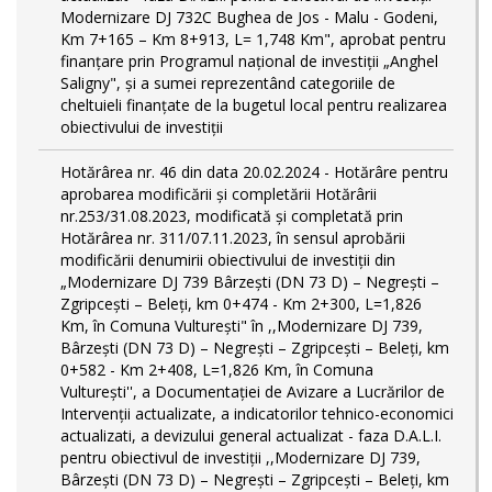
Modernizare DJ 732C Bughea de Jos - Malu - Godeni,
Km 7+165 – Km 8+913, L= 1,748 Km", aprobat pentru
finanțare prin Programul național de investiții „Anghel
Saligny", și a sumei reprezentând categoriile de
cheltuieli finanțate de la bugetul local pentru realizarea
obiectivului de investiții
Hotărârea nr. 46 din data 20.02.2024 - Hotărâre pentru
aprobarea modificării şi completării Hotărârii
nr.253/31.08.2023, modificată și completată prin
Hotărârea nr. 311/07.11.2023, în sensul aprobării
modificării denumirii obiectivului de investiții din
„Modernizare DJ 739 Bârzeşti (DN 73 D) – Negrești –
Zgripcești – Beleți, km 0+474 - Km 2+300, L=1,826
Km, în Comuna Vulturești" în ,,Modernizare DJ 739,
Bârzeşti (DN 73 D) – Negrești – Zgripcești – Beleți, km
0+582 - Km 2+408, L=1,826 Km, în Comuna
Vulturești'', a Documentației de Avizare a Lucrărilor de
Intervenții actualizate, a indicatorilor tehnico-economici
actualizati, a devizului general actualizat - faza D.A.L.I.
pentru obiectivul de investiţii ,,Modernizare DJ 739,
Bârzeşti (DN 73 D) – Negrești – Zgripcești – Beleți, km