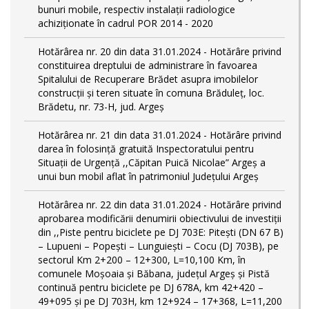
bunuri mobile, respectiv instalații radiologice
achiziționate în cadrul POR 2014 - 2020
Hotărârea nr. 20 din data 31.01.2024 - Hotărâre privind
constituirea dreptului de administrare în favoarea
Spitalului de Recuperare Brădet asupra imobilelor
construcții și teren situate în comuna Brăduleț, loc.
Brădetu, nr. 73-H, jud. Argeș
Hotărârea nr. 21 din data 31.01.2024 - Hotărâre privind
darea în folosință gratuită Inspectoratului pentru
Situații de Urgență ,,Căpitan Puică Nicolae” Argeș a
unui bun mobil aflat în patrimoniul Județului Argeș
Hotărârea nr. 22 din data 31.01.2024 - Hotărâre privind
aprobarea modificării denumirii obiectivului de investiții
din ,,Piste pentru biciclete pe DJ 703E: Pitești (DN 67 B)
– Lupueni – Popești – Lunguiești – Cocu (DJ 703B), pe
sectorul Km 2+200 – 12+300, L=10,100 Km, în
comunele Moșoaia și Băbana, judeţul Argeș și Pistă
continuă pentru biciclete pe DJ 678A, km 42+420 –
49+095 și pe DJ 703H, km 12+924 – 17+368, L=11,200