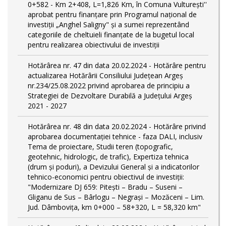
0+582 - Km 2+408, L=1,826 Km, în Comuna Vulturești''
aprobat pentru finanțare prin Programul național de
investiții „Anghel Saligny" și a sumei reprezentând
categoriile de cheltuieli finanțate de la bugetul local
pentru realizarea obiectivului de investiții
Hotărârea nr. 47 din data 20.02.2024 - Hotărâre pentru
actualizarea Hotărârii Consiliului Județean Argeș
nr.234/25.08.2022 privind aprobarea de principiu a
Strategiei de Dezvoltare Durabilă a Județului Argeș
2021 - 2027
Hotărârea nr. 48 din data 20.02.2024 - Hotărâre privind
aprobarea documentației tehnice - faza DALI, inclusiv
Tema de proiectare, Studii teren (topografic,
geotehnic, hidrologic, de trafic), Expertiza tehnica
(drum și poduri), a Devizului General și a indicatorilor
tehnico-economici pentru obiectivul de investiții:
"Modernizare DJ 659: Pitești – Bradu – Suseni –
Gliganu de Sus – Bârlogu – Negrași – Mozăceni – Lim.
Jud. Dâmboviţa, km 0+000 – 58+320, L = 58,320 km"