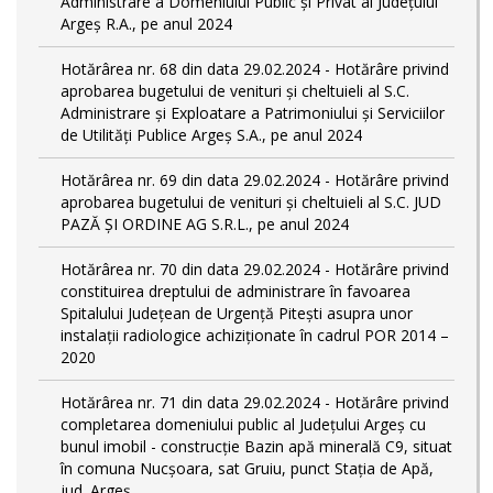
Administrare a Domeniului Public și Privat al Județului
Argeș R.A., pe anul 2024
Hotărârea nr. 68 din data 29.02.2024 - Hotărâre privind
aprobarea bugetului de venituri și cheltuieli al S.C.
Administrare și Exploatare a Patrimoniului și Serviciilor
de Utilități Publice Argeș S.A., pe anul 2024
Hotărârea nr. 69 din data 29.02.2024 - Hotărâre privind
aprobarea bugetului de venituri și cheltuieli al S.C. JUD
PAZĂ ȘI ORDINE AG S.R.L., pe anul 2024
Hotărârea nr. 70 din data 29.02.2024 - Hotărâre privind
constituirea dreptului de administrare în favoarea
Spitalului Județean de Urgență Pitești asupra unor
instalații radiologice achiziționate în cadrul POR 2014 –
2020
Hotărârea nr. 71 din data 29.02.2024 - Hotărâre privind
completarea domeniului public al Judeţului Argeş cu
bunul imobil - construcție Bazin apă minerală C9, situat
în comuna Nucșoara, sat Gruiu, punct Stația de Apă,
jud. Argeș