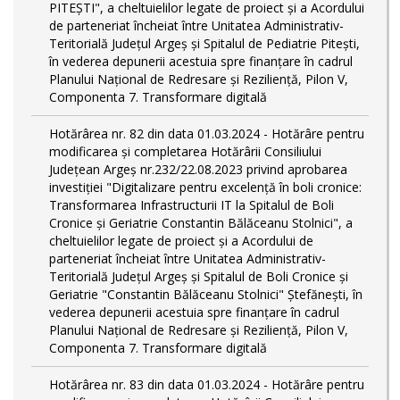
PITEŞTI", a cheltuielilor legate de proiect și a Acordului
de parteneriat încheiat între Unitatea Administrativ-
Teritorială Județul Argeș și Spitalul de Pediatrie Pitești,
în vederea depunerii acestuia spre finanțare în cadrul
Planului Național de Redresare și Reziliență, Pilon V,
Componenta 7. Transformare digitală
Hotărârea nr. 82 din data 01.03.2024 - Hotărâre pentru
modificarea și completarea Hotărârii Consiliului
Județean Argeș nr.232/22.08.2023 privind aprobarea
investiției "Digitalizare pentru excelență în boli cronice:
Transformarea Infrastructurii IT la Spitalul de Boli
Cronice și Geriatrie Constantin Bălăceanu Stolnici", a
cheltuielilor legate de proiect și a Acordului de
parteneriat încheiat între Unitatea Administrativ-
Teritorială Județul Argeș și Spitalul de Boli Cronice și
Geriatrie "Constantin Bălăceanu Stolnici" Ștefănești, în
vederea depunerii acestuia spre finanțare în cadrul
Planului Național de Redresare și Reziliență, Pilon V,
Componenta 7. Transformare digitală
Hotărârea nr. 83 din data 01.03.2024 - Hotărâre pentru