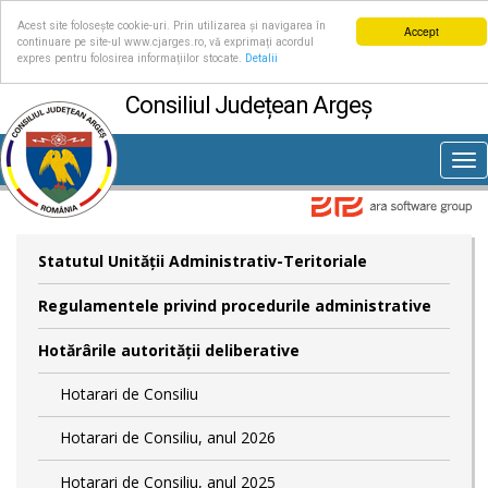
Acest site folosește cookie-uri. Prin utilizarea și navigarea în
Accept
continuare pe site-ul www.cjarges.ro, vă exprimați acordul
expres pentru folosirea informațiilor stocate.
Detalii
Consiliul Județean Argeș
Tog
nav
Statutul Unităţii Administrativ-Teritoriale
Regulamentele privind procedurile administrative
Hotărârile autorităţii deliberative
Hotarari de Consiliu
Hotarari de Consiliu, anul 2026
Hotarari de Consiliu, anul 2025