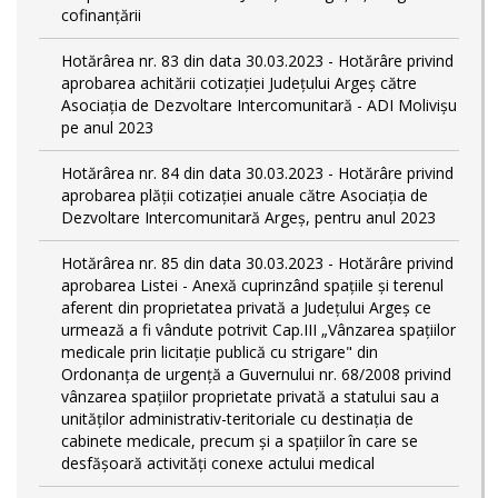
cofinanțării
Hotărârea nr. 83 din data 30.03.2023 - Hotărâre privind
aprobarea achitării cotizației Județului Argeș către
Asociația de Dezvoltare Intercomunitară - ADI Molivișu
pe anul 2023
Hotărârea nr. 84 din data 30.03.2023 - Hotărâre privind
aprobarea plății cotizației anuale către Asociația de
Dezvoltare Intercomunitară Argeș, pentru anul 2023
Hotărârea nr. 85 din data 30.03.2023 - Hotărâre privind
aprobarea Listei - Anexă cuprinzând spaţiile şi terenul
aferent din proprietatea privată a Judeţului Argeş ce
urmează a fi vândute potrivit Cap.III „Vânzarea spaţiilor
medicale prin licitaţie publică cu strigare" din
Ordonanța de urgență a Guvernului nr. 68/2008 privind
vânzarea spațiilor proprietate privată a statului sau a
unităților administrativ-teritoriale cu destinația de
cabinete medicale, precum și a spațiilor în care se
desfășoară activități conexe actului medical