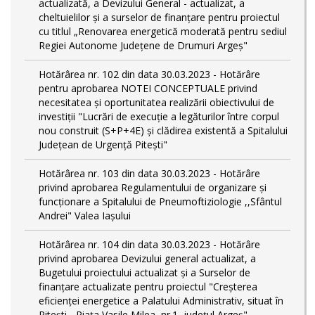
actualizată, a Devizului General - actualizat, a
cheltuielilor și a surselor de finanțare pentru proiectul
cu titlul „Renovarea energetică moderată pentru sediul
Regiei Autonome Județene de Drumuri Argeș"
Hotărârea nr. 102 din data 30.03.2023 - Hotărâre
pentru aprobarea NOTEI CONCEPTUALE privind
necesitatea și oportunitatea realizării obiectivului de
investiții "Lucrări de execuție a legăturilor între corpul
nou construit (S+P+4E) și clădirea existentă a Spitalului
Județean de Urgență Pitești"
Hotărârea nr. 103 din data 30.03.2023 - Hotărâre
privind aprobarea Regulamentului de organizare și
funcționare a Spitalului de Pneumoftiziologie ,,Sfântul
Andrei" Valea Iașului
Hotărârea nr. 104 din data 30.03.2023 - Hotărâre
privind aprobarea Devizului general actualizat, a
Bugetului proiectului actualizat și a Surselor de
finanțare actualizate pentru proiectul "Creşterea
eficienţei energetice a Palatului Administrativ, situat în
Piteşti - Piaţa Vasile Milea, nr.1, judeţul Argeş"