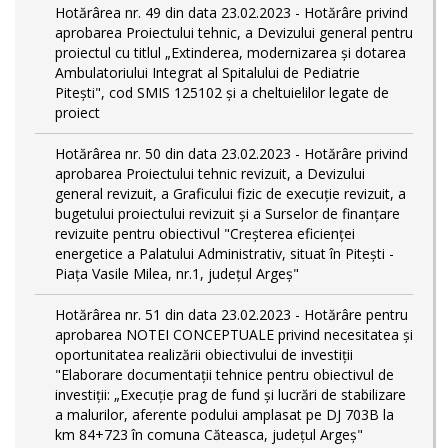
Hotărârea nr. 49 din data 23.02.2023 - Hotărâre privind
aprobarea Proiectului tehnic, a Devizului general pentru
proiectul cu titlul „Extinderea, modernizarea și dotarea
Ambulatoriului Integrat al Spitalului de Pediatrie
Pitești", cod SMIS 125102 și a cheltuielilor legate de
proiect
Hotărârea nr. 50 din data 23.02.2023 - Hotărâre privind
aprobarea Proiectului tehnic revizuit, a Devizului
general revizuit, a Graficului fizic de execuţie revizuit, a
bugetului proiectului revizuit și a Surselor de finanțare
revizuite pentru obiectivul "Creşterea eficienţei
energetice a Palatului Administrativ, situat în Piteşti -
Piaţa Vasile Milea, nr.1, judeţul Argeş"
Hotărârea nr. 51 din data 23.02.2023 - Hotărâre pentru
aprobarea NOTEI CONCEPTUALE privind necesitatea și
oportunitatea realizării obiectivului de investiții
"Elaborare documentații tehnice pentru obiectivul de
investiţii: „Execuție prag de fund și lucrări de stabilizare
a malurilor, aferente podului amplasat pe DJ 703B la
km 84+723 în comuna Căteasca, județul Argeș"