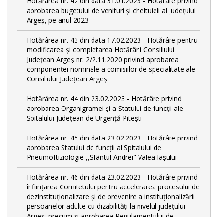
Hotărârea nr. 42 din data 31.01.2023 - Hotărâre privind
aprobarea bugetului de venituri şi cheltuieli al judeţului
Argeş, pe anul 2023
Hotărârea nr. 43 din data 17.02.2023 - Hotărâre pentru
modificarea și completarea Hotărârii Consiliului
Județean Argeș nr. 2/2.11.2020 privind aprobarea
componenței nominale a comisiilor de specialitate ale
Consiliului Județean Argeș
Hotărârea nr. 44 din 23.02.2023 - Hotărâre privind
aprobarea Organigramei și a Statului de funcții ale
Spitalului Județean de Urgență Pitești
Hotărârea nr. 45 din data 23.02.2023 - Hotărâre privind
aprobarea Statului de funcții al Spitalului de
Pneumoftiziologie ,,Sfântul Andrei" Valea Iașului
Hotărârea nr. 46 din data 23.02.2023 - Hotărâre privind
înființarea Comitetului pentru accelerarea procesului de
dezinstituționalizare şi de prevenire a instituționalizării
persoanelor adulte cu dizabilități la nivelul județului
Argeș, precum și aprobarea Regulamentului de