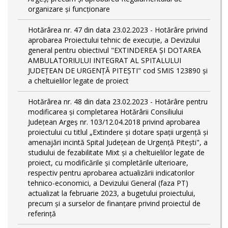
organizare și funcționare
Hotărârea nr. 47 din data 23.02.2023 - Hotărâre privind
aprobarea Proiectului tehnic de execuţie, a Devizului
general pentru obiectivul "EXTINDEREA ȘI DOTAREA
AMBULATORIULUI INTEGRAT AL SPITALULUI
JUDEȚEAN DE URGENȚĂ PITEȘTI" cod SMIS 123890 și
a cheltuielilor legate de proiect
Hotărârea nr. 48 din data 23.02.2023 - Hotărâre pentru
modificarea și completarea Hotărârii Consiliului
Județean Argeș nr. 103/12.04.2018 privind aprobarea
proiectului cu titlul „Extindere și dotare spații urgență și
amenajări incintă Spital Județean de Urgență Pitești", a
studiului de fezabilitate Mixt și a cheltuielilor legate de
proiect, cu modificările și completările ulterioare,
respectiv pentru aprobarea actualizării indicatorilor
tehnico-economici, a Devizului General (faza PT)
actualizat la februarie 2023, a bugetului proiectului,
precum și a surselor de finanțare privind proiectul de
referință