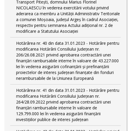
Transport Piteşti, domnului Marius Florinel
NICOLAESCU în vederea exercitării votului privind
aderarea ca membru a Unităţii Administrativ Teritoriale
a comunei Moşoaia, judeţul Argeş în cadrul Asociaţiei,
respectiv pentru semnarea Actului adiţional nr. 2 de
modificare a Statutului Asociaţiei
Hotărârea nr. 40 din data 31.01.2023 - Hotărâre pentru
modificarea Hotărârii Consiliului Judeţean nr.
206/26.08.2021 privind aprobarea contractării unei
finanţări rambursabile interne în valoare de 43.227.000
lei în vederea asigurării cofinanţării şi prefinanţării
proiectelor de interes judeţean finanţate din fonduri
nerambursabile de la Uniunea Europeană
Hotărârea nr. 41 din data 31.01.2023 - Hotărâre pentru
modificarea Hotărârii Consiliului Judeţean nr.
264/28.09.2022 privind aprobarea contractării unei
finanţări rambursabile interne în valoare de
129.799.000 lei în vederea asigurării finanţării
investiţiilor publice de interes judeţean