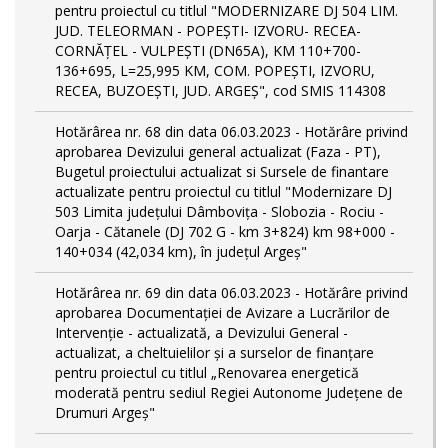
pentru proiectul cu titlul "MODERNIZARE DJ 504 LIM.
JUD. TELEORMAN - POPEŞTI- IZVORU- RECEA-
CORNĂŢEL - VULPEŞTI (DN65A), KM 110+700-
136+695, L=25,995 KM, COM. POPEŞTI, IZVORU,
RECEA, BUZOEŞTI, JUD. ARGEŞ", cod SMIS 114308
Hotărârea nr. 68 din data 06.03.2023 - Hotărâre privind
aprobarea Devizului general actualizat (Faza - PT),
Bugetul proiectului actualizat si Sursele de finantare
actualizate pentru proiectul cu titlul "Modernizare DJ
503 Limita județului Dâmbovița - Slobozia - Rociu -
Oarja - Cătanele (DJ 702 G - km 3+824) km 98+000 -
140+034 (42,034 km), în județul Argeș"
Hotărârea nr. 69 din data 06.03.2023 - Hotărâre privind
aprobarea Documentației de Avizare a Lucrărilor de
Intervenție - actualizată, a Devizului General -
actualizat, a cheltuielilor și a surselor de finanțare
pentru proiectul cu titlul „Renovarea energetică
moderată pentru sediul Regiei Autonome Județene de
Drumuri Argeș"