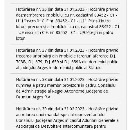
Hotărârea nr. 36 din data 31.01.2023 - Hotărâre privind
dezmembrarea imobilului cu nr. cadastral 83452 - C1 -
U11 înscris în C..F nr. 83452 - C1 - U11 Piteşti în trei
loturi, precum şi a imobilului cu nr. cadastral 83452 - C1
- U9 înscris în C.F. nr. 83452 - C1 - U9 Piteşti în patru
loturi
Hotărârea nr. 37 din data 31.01.2023 - Hotărâre privind
trecerea unor părţi din imobilele terenuri aferente D.J.
703B, D.J. 679, D.J. 659 şi D.J. 659A din domeniul public
al Judeţului Argeş în domeniul public al Statului
Hotărârea nr. 38 din data 31.01.2023 - Hotărâre privind
numirea a patru membri provizorii în cadrul Consiliului
de Administraţie al Regiei Autonome Judeţene de
Drumuri Argeş R.A.
Hotărârea nr. 39 din data 31.02.2023 - Hotărâre privind
acordarea unui mandat special reprezentantului
Consiliului Judeţean Argeş in cadrul Adunării Generale a
Asociaţiei de Dezvoltare Intercomunitară pentru