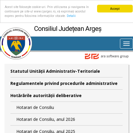
Acest site folosește cookie-uri. Prin utilizarea și navigarea în
Accept
continuare pe site-ul www.cjarges.ro, vă exprimați acordul
expres pentru folosirea informațiilor stocate.
Detalii
Consiliul Județean Argeș
Tog
nav
Statutul Unităţii Administrativ-Teritoriale
Regulamentele privind procedurile administrative
Hotărârile autorităţii deliberative
Hotarari de Consiliu
Hotarari de Consiliu, anul 2026
Hotarari de Consiliu, anul 2025