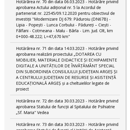
Hotărârea nr. 70 din data 06.03.2023 - Hotărâre privind
aprobarea Actului adițional nr. 5 la Acordul de
parteneriat nr. 22545/09.12.2020 pentru obiectivul de
investiții "Modernizare DJ 679: Păduroiu (DN67B) -
Lipia - Popești - Lunca Corbului - Pădureți – Ciești -
Fâlfani - Cotmeana - Malu - Bârla - Lim. Jud. Olt, km
0+000-48.222; L=47,670 km"
Hotărârea nr. 71 din data 14.03.2023 - Hotărâre privind
aprobarea realizării proiectului „DOTAREA CU
MOBILIER, MATERIALE DIDACTICE ȘI ECHIPAMENTE
DIGITALE A UNITĂȚILOR DE ÎNVĂȚĂMÂNT SPECIAL
DIN SUBORDINEA CONSILIULUI JUDEȚEAN ARGEȘ ȘI
A CENTRULUI JUDEȚEAN DE RESURSE ȘI ASISTENȚĂ
EDUCAȚIONALĂ ARGEȘ și a cheltuielilor legate de
proiect
Hotărârea nr. 72 din data 30.03.2023 - Hotărâre privind
aprobarea Statului de funcţii al Spitalului de Psihiatrie
„Sf. Maria" Vedea
Hotărârea nr. 73 din data 30.03.2023 - Hotărâre privind