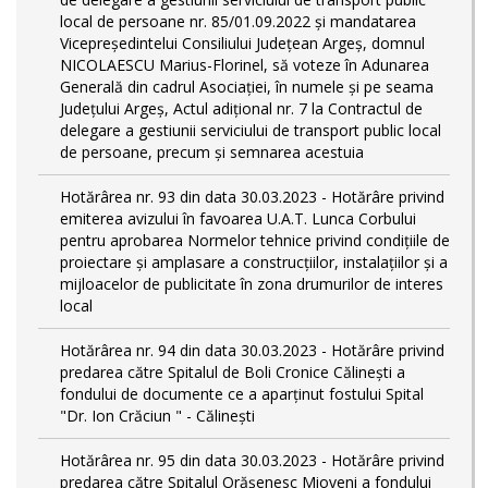
local de persoane nr. 85/01.09.2022 și mandatarea
Vicepreședintelui Consiliului Județean Argeș, domnul
NICOLAESCU Marius-Florinel, să voteze în Adunarea
Generală din cadrul Asociației, în numele și pe seama
Județului Argeș, Actul adițional nr. 7 la Contractul de
delegare a gestiunii serviciului de transport public local
de persoane, precum și semnarea acestuia
Hotărârea nr. 93 din data 30.03.2023 - Hotărâre privind
emiterea avizului în favoarea U.A.T. Lunca Corbului
pentru aprobarea Normelor tehnice privind condiţiile de
proiectare şi amplasare a construcţiilor, instalaţiilor şi a
mijloacelor de publicitate în zona drumurilor de interes
local
Hotărârea nr. 94 din data 30.03.2023 - Hotărâre privind
predarea către Spitalul de Boli Cronice Călinești a
fondului de documente ce a aparținut fostului Spital
"Dr. Ion Crăciun " - Călinești
Hotărârea nr. 95 din data 30.03.2023 - Hotărâre privind
predarea către Spitalul Orășenesc Mioveni a fondului