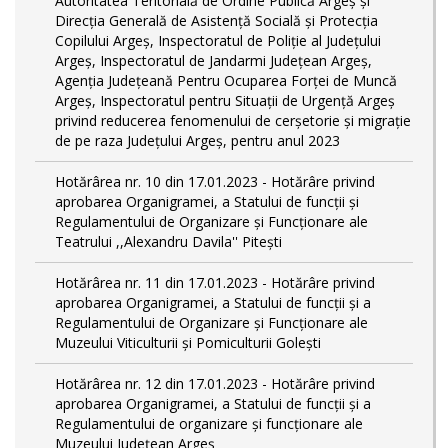
Autoritatea Teritorială de Ordine Publică Argeş şi
Direcţia Generală de Asistenţă Socială şi Protecţia
Copilului Argeş, Inspectoratul de Poliţie al Judeţului
Argeş, Inspectoratul de Jandarmi Judeţean Argeş,
Agenţia Judeţeană Pentru Ocuparea Forţei de Muncă
Argeş, Inspectoratul pentru Situații de Urgență Argeş
privind reducerea fenomenului de cerşetorie şi migraţie
de pe raza Judeţului Argeş, pentru anul 2023
Hotărârea nr. 10 din 17.01.2023 - Hotărâre privind
aprobarea Organigramei, a Statului de funcţii și
Regulamentului de Organizare și Funcționare ale
Teatrului ,,Alexandru Davila'' Pitești
Hotărârea nr. 11 din 17.01.2023 - Hotărâre privind
aprobarea Organigramei, a Statului de funcții și a
Regulamentului de Organizare și Funcționare ale
Muzeului Viticulturii și Pomiculturii Golești
Hotărârea nr. 12 din 17.01.2023 - Hotărâre privind
aprobarea Organigramei, a Statului de funcții și a
Regulamentului de organizare și funcționare ale
Muzeului Județean Argeș