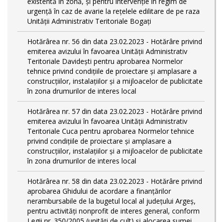
existentă în zonă, și pentru intervenție în regim de
urgență în caz de avarie la rețelele edilitare de pe raza
Unității Administrativ Teritoriale Bogați
Hotărârea nr. 56 din data 23.02.2023 - Hotărâre privind
emiterea avizului în favoarea Unității Administrativ
Teritoriale Davidești pentru aprobarea Normelor
tehnice privind condiţiile de proiectare şi amplasare a
construcţiilor, instalaţiilor şi a mijloacelor de publicitate
în zona drumurilor de interes local
Hotărârea nr. 57 din data 23.02.2023 - Hotărâre privind
emiterea avizului în favoarea Unității Administrativ
Teritoriale Cuca pentru aprobarea Normelor tehnice
privind condiţiile de proiectare şi amplasare a
construcţiilor, instalaţiilor şi a mijloacelor de publicitate
în zona drumurilor de interes local
Hotărârea nr. 58 din data 23.02.2023 - Hotărâre privind
aprobarea Ghidului de acordare a finanţărilor
nerambursabile de la bugetul local al județului Argeș,
pentru activităţi nonprofit de interes general, conform
Legii nr. 350/2005 (unități de cult) și alocarea sumei