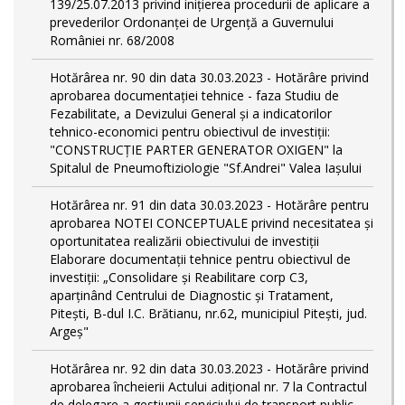
139/25.07.2013 privind inițierea procedurii de aplicare a
prevederilor Ordonanței de Urgență a Guvernului
României nr. 68/2008
Hotărârea nr. 90 din data 30.03.2023 - Hotărâre privind
aprobarea documentației tehnice - faza Studiu de
Fezabilitate, a Devizului General și a indicatorilor
tehnico-economici pentru obiectivul de investiții:
"CONSTRUCȚIE PARTER GENERATOR OXIGEN" la
Spitalul de Pneumoftiziologie "Sf.Andrei" Valea Iașului
Hotărârea nr. 91 din data 30.03.2023 - Hotărâre pentru
aprobarea NOTEI CONCEPTUALE privind necesitatea și
oportunitatea realizării obiectivului de investiții
Elaborare documentații tehnice pentru obiectivul de
investiţii: „Consolidare și Reabilitare corp C3,
aparținând Centrului de Diagnostic și Tratament,
Pitești, B-dul I.C. Brătianu, nr.62, municipiul Pitești, jud.
Argeș"
Hotărârea nr. 92 din data 30.03.2023 - Hotărâre privind
aprobarea încheierii Actului adițional nr. 7 la Contractul
de delegare a gestiunii serviciului de transport public