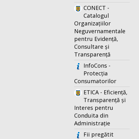
CONECT -
Catalogul
Organizațiilor
Neguvernamentale
pentru Evidență,
Consultare și
Transparență
InfoCons -
Protecția
Consumatorilor
ETICA - Eficiență,
Transparență și
Interes pentru
Conduita din
Administrație
Fii pregătit