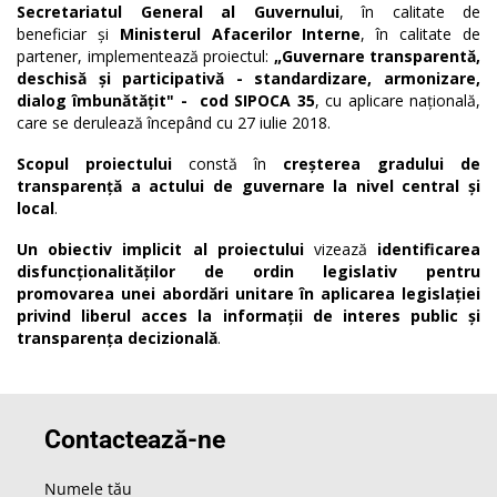
Secretariatul General al G
uv
er
nului
, în calitate de
beneficiar
și
Ministerul Afacerilor Interne
, în calitate de
partener, implementează proiectul:
„Guvernare transparentă,
deschisă și participativă - standardizare, armonizare,
dialog îmbunătățit" - cod SIPOCA 35
, cu aplicare națională,
care se derulează începând cu 27 iulie 2018.
Scopul proiectului
constă în
creșterea gradului de
transparență a actului de guvernare la nivel central și
local
.
Un obiectiv implicit al proiectului
vizează
identificarea
disfuncționalităților de ordin legislativ pentru
promovarea unei abordări unitare în aplicarea legislației
privind liberul acces la informații de interes public și
transparența decizională
.