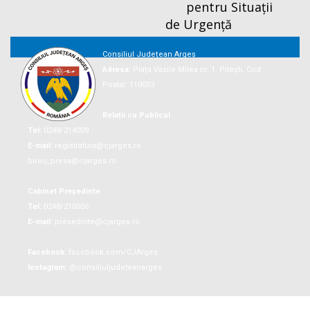
pentru Situații
de Urgență
Consiliul Județean Argeș
Adresa:
Piaţa Vasile Milea nr. 1, Piteşti, Cod
Postal: 110053
Relații cu Publicul
Tel:
0248/214009
E-mail:
registratura@cjarges.ro
birou_presa@cjarges.ro
Cabinet Președinte
Tel:
0248/210056
E-mail:
presedinte@cjarges.ro
Facebook:
facebook.com/CJArges
Instagram:
@consiliuljudeteanarges