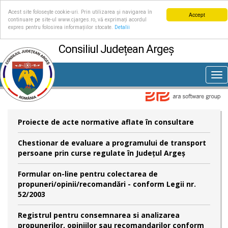
Acest site folosește cookie-uri. Prin utilizarea și navigarea în
Accept
continuare pe site-ul www.cjarges.ro, vă exprimați acordul
expres pentru folosirea informațiilor stocate.
Detalii
Consiliul Județean Argeș
Tog
nav
Proiecte de acte normative aflate în consultare
Chestionar de evaluare a programului de transport
persoane prin curse regulate în Județul Argeș
Formular on-line pentru colectarea de
propuneri/opinii/recomandări - conform Legii nr.
52/2003
Registrul pentru consemnarea si analizarea
propunerilor, opiniilor sau recomandarilor conform