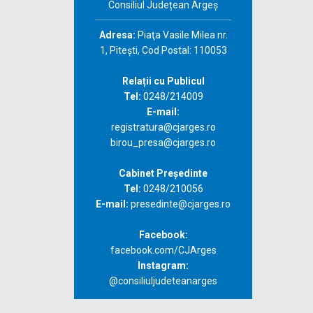
Consiliul Județean Argeș
Adresa:
Piaţa Vasile Milea nr.
1, Piteşti, Cod Postal: 110053
Relații cu Publicul
Tel:
0248/214009
E-mail:
registratura@cjarges.ro
birou_presa@cjarges.ro
Cabinet Președinte
Tel:
0248/210056
E-mail:
presedinte@cjarges.ro
Facebook:
facebook.com/CJArges
Instagram:
@consiliuljudeteanarges