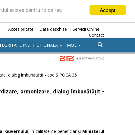
Accept
ordul expres pentru folosirea
Accesibilitate
Date deschise
Servicii Online
|
|
|
|
Contact
TEGRITATE INSTITUTIONALA
MOL
zare, dialog îmbunătățit - cod SIPOCA 35
rdizare, armonizare, dialog îmbunătățit -
al G
uv
er
nului
, în calitate de beneficiar
și
Ministerul