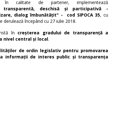
 în calitate de partener, implementează
 transparentă, deschisă și participativă -
izare, dialog îmbunătățit" - cod SIPOCA 35
, cu
se derulează începând cu 27 iulie 2018.
nstă în
creșterea gradului de transparență a
 nivel central și local
.
alităților de ordin legislativ pentru promovarea
 la informații de interes public și transparența