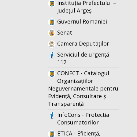
Instituția Prefectului –
Județul Argeș
Guvernul Romaniei
Senat
Camera Deputaților
Serviciul de urgență
112
CONECT - Catalogul
Organizațiilor
Neguvernamentale pentru
Evidență, Consultare și
Transparență
InfoCons - Protecția
Consumatorilor
ETICA - Eficiență,