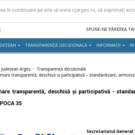
area în continuare pe site-ul www.cjarges.ro, vă exprimați ac
ș
SPUNE-NE PĂREREA TA!
UDEȚEAN
TRANSPARENȚĂ DECIZIONALĂ
INFORMAȚII
IN
l Județean Argeș
Transparență decizională
nare transparentă, deschisă și participativă – standardizare, armoni
are transparentă, deschisă și participativă - standa
IPOCA 35
Secretariatul General 