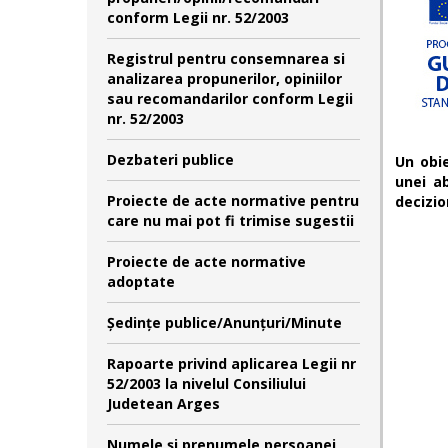
conform Legii nr. 52/2003
Registrul pentru consemnarea si
analizarea propunerilor, opiniilor
sau recomandarilor conform Legii
nr. 52/2003
Dezbateri publice
Un obie
unei ab
Proiecte de acte normative pentru
decizio
care nu mai pot fi trimise sugestii
Proiecte de acte normative
adoptate
Şedinţe publice/Anunţuri/Minute
Rapoarte privind aplicarea Legii nr
52/2003 la nivelul Consiliului
Judetean Arges
Numele şi prenumele persoanei