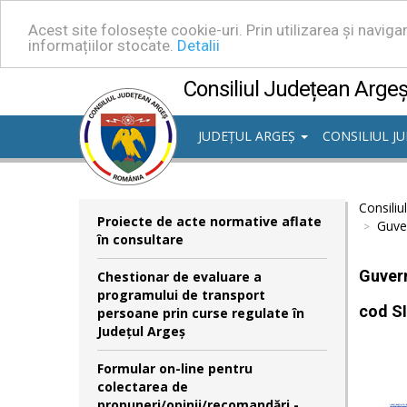
Acest site folosește cookie-uri. Prin utilizarea și navig
informațiilor stocate.
Detalii
Consiliul Județean Arge
JUDEȚUL ARGEȘ
CONSILIUL J
Consiliu
Proiecte de acte normative aflate
Guver
în consultare
Guvern
Chestionar de evaluare a
programului de transport
cod S
persoane prin curse regulate în
Județul Argeș
Formular on-line pentru
colectarea de
propuneri/opinii/recomandări -