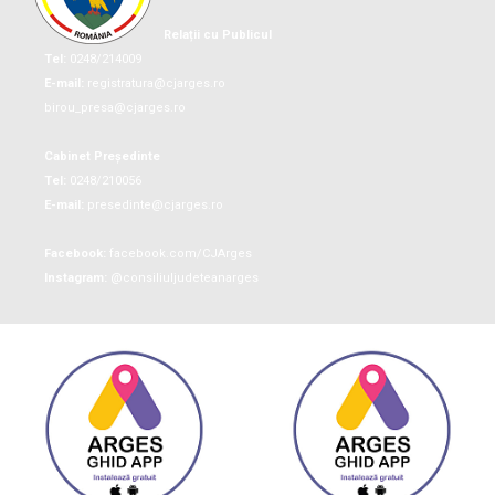
Relații cu Publicul
Tel:
0248/214009
E-mail:
registratura@cjarges.ro
birou_presa@cjarges.ro
Cabinet Președinte
Tel:
0248/210056
E-mail:
presedinte@cjarges.ro
Facebook:
facebook.com/CJArges
Instagram:
@consiliuljudeteanarges