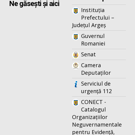
Ne găsești și aici
Instituția
Prefectului –
Județul Argeș
Guvernul
Romaniei
Senat
Camera
Deputaților
Serviciul de
urgență 112
CONECT -
Catalogul
Organizațiilor
Neguvernamentale
pentru Evidență,