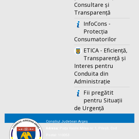
Consultare și
Transparență
InfoCons -
Protecția
Consumatorilor
ETICA - Eficiență,
Transparență și
Interes pentru
Conduita din
Administrație
Fii pregătit
pentru Situații
de Urgență
Consiliul Județean Argeș
Adresa:
Piaţa Vasile Milea nr. 1, Piteşti, Cod
Postal: 110053