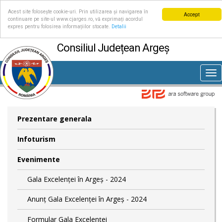
Acest site folosește cookie-uri. Prin utilizarea și navigarea în
Accept
continuare pe site-ul www.cjarges.ro, vă exprimați acordul
expres pentru folosirea informațiilor stocate.
Detalii
Consiliul Județean Argeș
Tog
nav
Prezentare generala
Infoturism
Evenimente
Gala Excelenței în Argeș - 2024
Anunț Gala Excelenței în Argeș - 2024
Formular Gala Excelenței