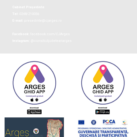
Cabinet Președinte
Tel:
0248/210056
E-mail:
presedinte@cjarges.ro
Facebook:
facebook.com/CJArges
Instagram:
@consiliuljudeteanarges