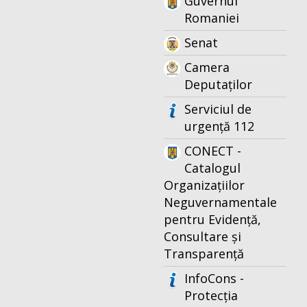
Guvernul
Romaniei
Senat
Camera
Deputaților
Serviciul de
urgență 112
CONECT -
Catalogul
Organizațiilor
Neguvernamentale
pentru Evidență,
Consultare și
Transparență
InfoCons -
Protecția