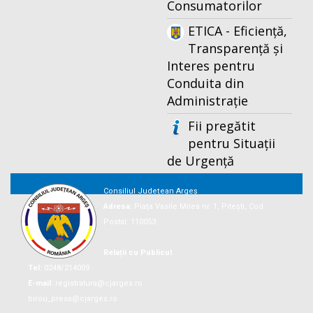
Consumatorilor
ETICA - Eficiență,
Transparență și
Interes pentru
Conduita din
Administrație
Fii pregătit
pentru Situații
de Urgență
Consiliul Județean Argeș
Adresa:
Piaţa Vasile Milea nr. 1, Piteşti, Cod
Postal: 110053
Relații cu Publicul
Tel:
0248/214009
E-mail:
registratura@cjarges.ro
birou_presa@cjarges.ro