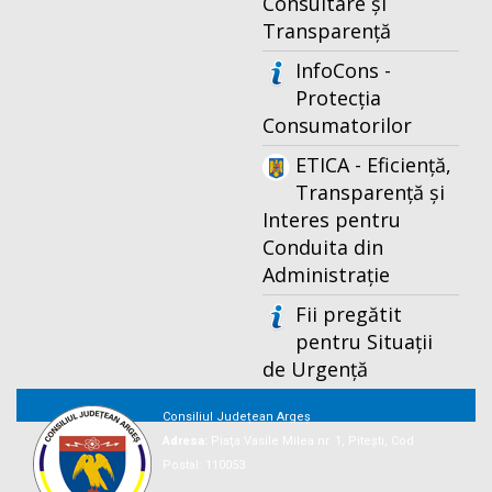
Consultare și
Transparență
InfoCons -
Protecția
Consumatorilor
ETICA - Eficiență,
Transparență și
Interes pentru
Conduita din
Administrație
Fii pregătit
pentru Situații
de Urgență
Consiliul Județean Argeș
Adresa:
Piaţa Vasile Milea nr. 1, Piteşti, Cod
Postal: 110053