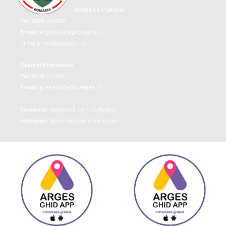
Relații cu Publicul
Tel:
0248/214009
E-mail:
registratura@cjarges.ro
birou_presa@cjarges.ro
Cabinet Președinte
Tel:
0248/210056
E-mail:
presedinte@cjarges.ro
Facebook:
facebook.com/CJArges
Instagram:
@consiliuljudeteanarges