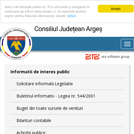
Acest site folosește cookie-uri. Prin utilizarea și navigarea în
Accept
continuare pe site-ul www.cjarges.ro, vă exprimați acordul
expres pentru folosirea informațiilor stocate.
Detalii
Consiliul Județean Argeș
Tog
nav
Informatii de interes public
Solicitare informatii.Legislatie
Buletinul informativ - Legea nr. 544/2001
Buget din toate sursele de venituri
Bilanturi contabile
Achizitii publice