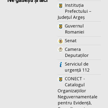
Ne găsești și aici
Instituția
Prefectului –
Județul Argeș
Guvernul
Romaniei
Senat
Camera
Deputaților
Serviciul de
urgență 112
CONECT -
Catalogul
Organizațiilor
Neguvernamentale
pentru Evidență,