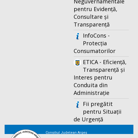
Neguvernamentale
pentru Evidență,
Consultare și
Transparență
InfoCons -
Protecția
Consumatorilor
ETICA - Eficiență,
Transparență și
Interes pentru
Conduita din
Administrație
Fii pregătit
pentru Situații
de Urgență
Consiliul Județean Argeș