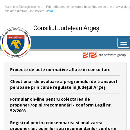
Acest site folosește cookie-uri. Prin utilizarea și navigarea în continuare pe site-ul www.cja
folosirea informațiilor stocate.
Detalii
Consiliul Județean Argeș
Tog
nav
Proiecte de acte normative aflate în consultare
Chestionar de evaluare a programului de transport
persoane prin curse regulate în Județul Argeș
Formular on-line pentru colectarea de
propuneri/opinii/recomandări - conform Legii nr.
52/2003
Registrul pentru consemnarea si analizarea
propunerilor, opiniilor sau recomandarilor conform