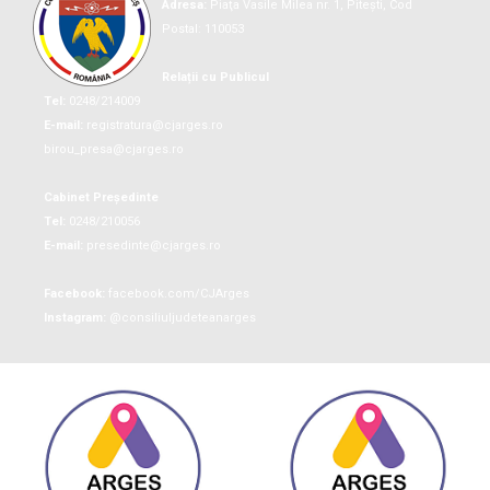
Adresa:
Piaţa Vasile Milea nr. 1, Piteşti, Cod
Postal: 110053
Relații cu Publicul
Tel:
0248/214009
E-mail:
registratura@cjarges.ro
birou_presa@cjarges.ro
Cabinet Președinte
Tel:
0248/210056
E-mail:
presedinte@cjarges.ro
Facebook:
facebook.com/CJArges
Instagram:
@consiliuljudeteanarges