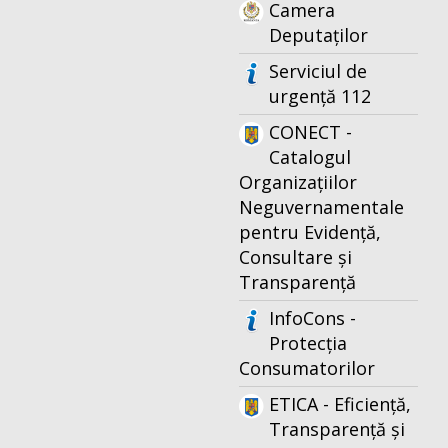
Camera
Deputaților
Serviciul de
urgență 112
CONECT -
Catalogul
Organizațiilor
Neguvernamentale
pentru Evidență,
Consultare și
Transparență
InfoCons -
Protecția
Consumatorilor
ETICA - Eficiență,
Transparență și