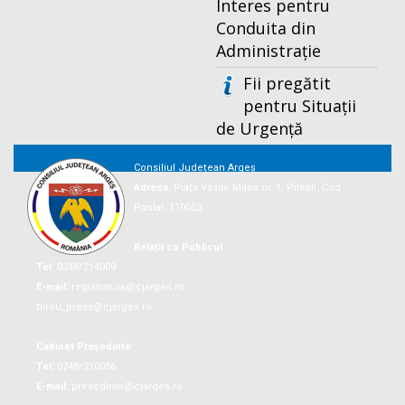
Interes pentru
Conduita din
Administrație
Fii pregătit
pentru Situații
de Urgență
Consiliul Județean Argeș
Adresa:
Piaţa Vasile Milea nr. 1, Piteşti, Cod
Postal: 110053
Relații cu Publicul
Tel:
0248/214009
E-mail:
registratura@cjarges.ro
birou_presa@cjarges.ro
Cabinet Președinte
Tel:
0248/210056
E-mail:
presedinte@cjarges.ro