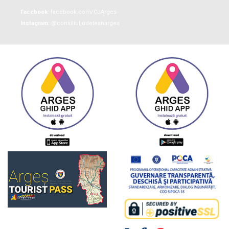
Facebook:
facebook.com/CJArges
Instagram:
@consiliuljudeteanarges