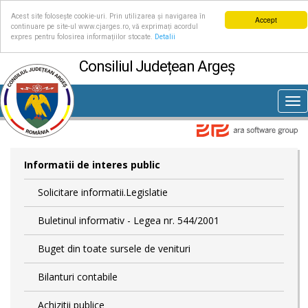
Acest site folosește cookie-uri. Prin utilizarea și navigarea în
Accept
continuare pe site-ul www.cjarges.ro, vă exprimați acordul
expres pentru folosirea informațiilor stocate.
Detalii
Consiliul Județean Argeș
Tog
nav
Informatii de interes public
Solicitare informatii.Legislatie
Buletinul informativ - Legea nr. 544/2001
Buget din toate sursele de venituri
Bilanturi contabile
Achizitii publice