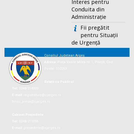
Interes pentru
Conduita din
Administrație
Fii pregătit
pentru Situații
de Urgență
Consiliul Județean Argeș
Adresa:
Piaţa Vasile Milea nr. 1, Piteşti, Cod
Postal: 110053
Relații cu Publicul
Tel:
0248/214009
E-mail:
registratura@cjarges.ro
birou_presa@cjarges.ro
Cabinet Președinte
Tel:
0248/210056
E-mail:
presedinte@cjarges.ro