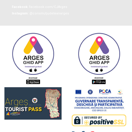
Facebook:
facebook.com/CJArges
Instagram:
@consiliuljudeteanarges