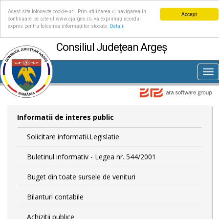
Acest site folosește cookie-uri. Prin utilizarea și navigarea în
Accept
continuare pe site-ul www.cjarges.ro, vă exprimați acordul
expres pentru folosirea informațiilor stocate.
Detalii
Consiliul Județean Argeș
Tog
nav
Informatii de interes public
Solicitare informatii.Legislatie
Buletinul informativ - Legea nr. 544/2001
Buget din toate sursele de venituri
Bilanturi contabile
Achizitii publice