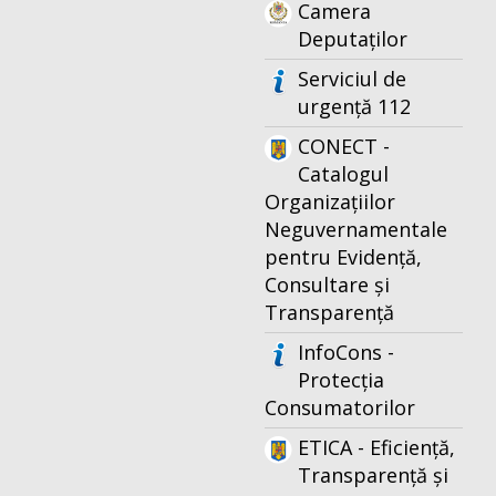
Camera
Deputaților
Serviciul de
urgență 112
CONECT -
Catalogul
Organizațiilor
Neguvernamentale
pentru Evidență,
Consultare și
Transparență
InfoCons -
Protecția
Consumatorilor
ETICA - Eficiență,
Transparență și