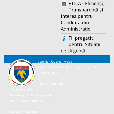
ETICA - Eficiență,
Transparență și
Interes pentru
Conduita din
Administrație
Fii pregătit
pentru Situații
de Urgență
Consiliul Județean Argeș
Adresa:
Piaţa Vasile Milea nr. 1, Piteşti, Cod
Postal: 110053
Relații cu Publicul
Tel:
0248/214009
E-mail:
registratura@cjarges.ro
birou_presa@cjarges.ro
Cabinet Președinte