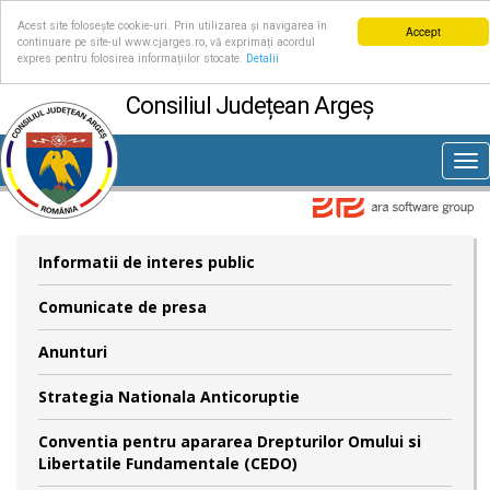
Acest site folosește cookie-uri. Prin utilizarea și navigarea în
Accept
continuare pe site-ul www.cjarges.ro, vă exprimați acordul
expres pentru folosirea informațiilor stocate.
Detalii
Consiliul Județean Argeș
Tog
nav
Informatii de interes public
Comunicate de presa
Anunturi
Strategia Nationala Anticoruptie
Conventia pentru apararea Drepturilor Omului si
Libertatile Fundamentale (CEDO)