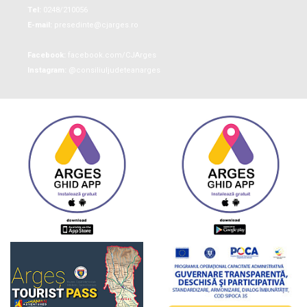
Tel:
0248/210056
E-mail:
presedinte@cjarges.ro
Facebook:
facebook.com/CJArges
Instagram:
@consiliuljudeteanarges