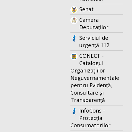
Senat
Camera
Deputaților
Serviciul de
urgență 112
CONECT -
Catalogul
Organizațiilor
Neguvernamentale
pentru Evidență,
Consultare și
Transparență
InfoCons -
Protecția
Consumatorilor